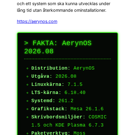
och ett system som ska kunna utvecklas under
lång tid utan återkommande ominstallationer.
https://aerynos.com
> FAKTA: AerynOS
2026.08
Distribution:
AerynOS
Utgåva:
2026.08
Linuxkärna:
7.1.5
LTS-kärna:
6.18.40
Systemd:
261.2
Grafikstack:
Mesa 26.1.6
Skrivbordsmiljöer:
COSMIC
1.5 och KDE Plasma 6.7.3
Paketverktyg:
Moss