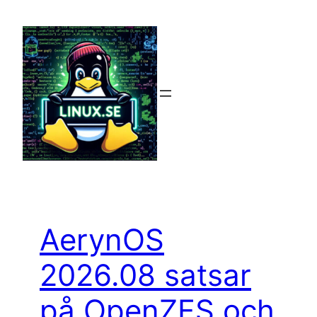
Hoppa
till
innehåll
AerynOS
2026.08 satsar
på OpenZFS och