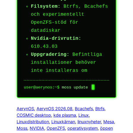
Filsystem:
Btrfs, Bcachefs
och experimentellt
OpenZFS-stöd för
datadiskar
Nvidia-drivrutin:
610.43.03
Uppgradering:
Befintliga
installationer behöver
inte installeras om
user@aerynos:~$
moss update
AerynOS
, 
AerynOS 2026.08
, 
Bcachefs
, 
Btrfs
, 
COSMIC desktop
, 
kde plasma
, 
Linux
, 
Linuxdistribution
, 
Linuxkärnan
, 
linuxnyheter
, 
Mesa
, 
Moss
, 
NVIDIA
, 
OpenZFS
, 
operativsystem
, 
öppen