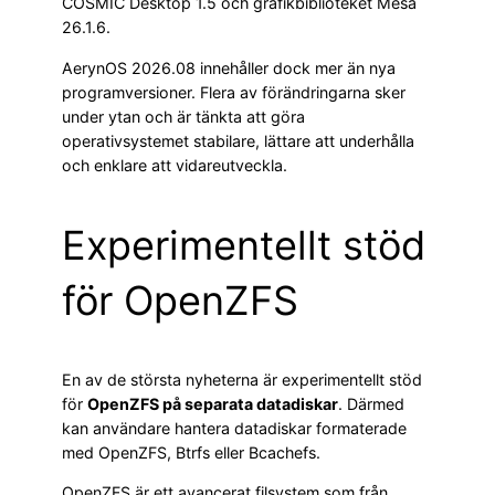
COSMIC Desktop 1.5 och grafikbiblioteket Mesa
26.1.6.
AerynOS 2026.08 innehåller dock mer än nya
programversioner. Flera av förändringarna sker
under ytan och är tänkta att göra
operativsystemet stabilare, lättare att underhålla
och enklare att vidareutveckla.
Experimentellt stöd
för OpenZFS
En av de största nyheterna är experimentellt stöd
för
OpenZFS på separata datadiskar
. Därmed
kan användare hantera datadiskar formaterade
med OpenZFS, Btrfs eller Bcachefs.
OpenZFS är ett avancerat filsystem som från