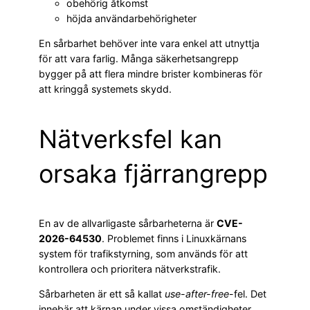
obehörig åtkomst
höjda användarbehörigheter
En sårbarhet behöver inte vara enkel att utnyttja
för att vara farlig. Många säkerhetsangrepp
bygger på att flera mindre brister kombineras för
att kringgå systemets skydd.
Nätverksfel kan
orsaka fjärrangrepp
En av de allvarligaste sårbarheterna är
CVE-
2026-64530
. Problemet finns i Linuxkärnans
system för trafikstyrning, som används för att
kontrollera och prioritera nätverkstrafik.
Sårbarheten är ett så kallat
use-after-free
-fel. Det
innebär att kärnan under vissa omständigheter