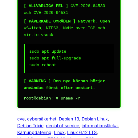
[ ALLVARLIGA FEL ]
CVE-2026-64530
och CVE-2026-64531
[ PÅVERKADE OMRÅDEN ]
Nätverk, Open
vSwitch, NTFS3, NVMe over TCP och
virtio-vsock
sudo apt update

sudo apt full-upgrade

sudo reboot
[ VARNING ] Den nya kärnan börjar
användas först efter omstart.
root@debian:~# uname -r
cve
, 
cybersäkerhet
, 
Debian 13
, 
Debian Linux
, 
Debian Trixie
, 
denial of service
, 
informationsläcka
, 
Kärnuppdatering
, 
Linux
, 
Linux 6.12 LTS
, 