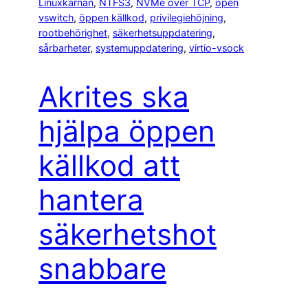
Linuxkärnan
, 
NTFS3
, 
NVMe over TCP
, 
open
vswitch
, 
öppen källkod
, 
privilegiehöjning
, 
rootbehörighet
, 
säkerhetsuppdatering
, 
sårbarheter
, 
systemuppdatering
, 
virtio-vsock
Akrites ska
hjälpa öppen
källkod att
hantera
säkerhetshot
snabbare