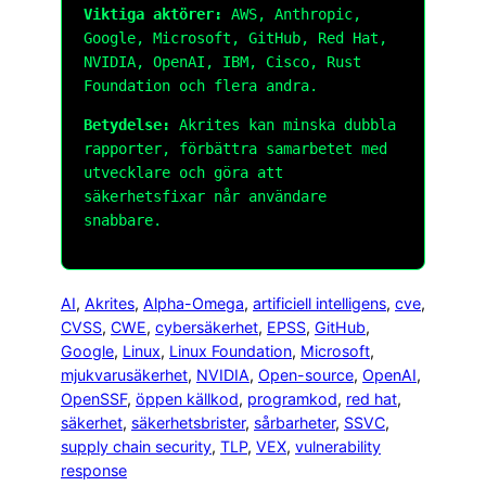
Viktiga aktörer:
AWS, Anthropic,
Google, Microsoft, GitHub, Red Hat,
NVIDIA, OpenAI, IBM, Cisco, Rust
Foundation och flera andra.
Betydelse:
Akrites kan minska dubbla
rapporter, förbättra samarbetet med
utvecklare och göra att
säkerhetsfixar når användare
snabbare.
AI
, 
Akrites
, 
Alpha-Omega
, 
artificiell intelligens
, 
cve
, 
CVSS
, 
CWE
, 
cybersäkerhet
, 
EPSS
, 
GitHub
, 
Google
, 
Linux
, 
Linux Foundation
, 
Microsoft
, 
mjukvarusäkerhet
, 
NVIDIA
, 
Open-source
, 
OpenAI
, 
OpenSSF
, 
öppen källkod
, 
programkod
, 
red hat
, 
säkerhet
, 
säkerhetsbrister
, 
sårbarheter
, 
SSVC
, 
supply chain security
, 
TLP
, 
VEX
, 
vulnerability
response