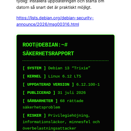
tydlig: installera uppdateringen och starta om
datorn så snart det är praktiskt möjligt.
https://lists.debian.org/debian-security-
announce/2026/msg00316.html
ROOT@DEBIAN:~#
SÄKERHETSRAPPORT
[ SYSTEM ]
Debian 13 “Trixie”
[ KERNEL ]
Linux 6.12 LTS
[ UPPDATERAD VERSION ]
6.12.100-1
[ PUBLICERAD ]
31 juli 2026
[ SÅRBARHETER ]
68 rättade
säkerhetsproblem
[ RISKER ]
Privilegiehöjning,
informationsläckor, minnesfel och
överbelastningsattacker