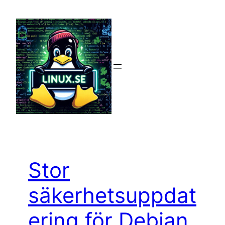
Hoppa
till
innehåll
Stor
säkerhetsuppdat
ering för Debian