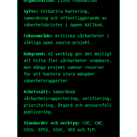
Organisation:
Linux Foundation
Syfte:
Förbättra hantering,
samordning och offentliggörande av
säkerhetsbrister i öppen källkod.
Fokusområde:
Kritiska sårbarheter i
viktiga open source-projekt.
Bakgrund:
AI-verktyg gör det möjligt
att hitta fler sårbarheter snabbare,
men många projekt saknar resurser
för att hantera stora mängder
säkerhetsrapporter.
Arbetssätt:
Samordnad
sårbarhetsrapportering, verifiering,
prioritering, åtgärd och ansvarsfull
publicering.
Standarder och verktyg:
CVE, CWE,
CVSS, EPSS, SSVC, VEX och TLP.