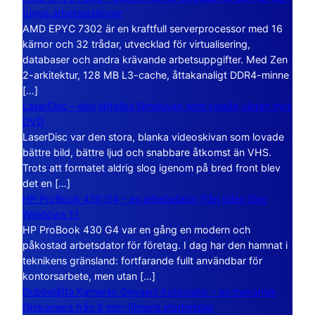
tunga arbetsstationer
AMD EPYC 7302 är en kraftfull serverprocessor med 16
kärnor och 32 trådar, utvecklad för virtualisering,
databaser och andra krävande arbetsuppgifter. Med Zen
2-arkitektur, 128 MB L3-cache, åttakanaligt DDR4-minne
[…]
LaserDisc – den jättelika filmskivan som visade vägen mot
DVD
LaserDisc var den stora, blanka videoskivan som lovade
bättre bild, bättre ljud och snabbare åtkomst än VHS.
Trots att formatet aldrig slog igenom på bred front blev
det en […]
HP ProBook 430 G4 – en arbetsdator från tiden före
Windows 11
HP ProBook 430 G4 var en gång en modern och
påkostad arbetsdator för företag. I dag har den hamnat i
teknikens gränsland: fortfarande fullt användbar för
kontorsarbete, men utan […]
Dubbelåtta Kameran Gevaert Automatic – en mekanisk
filmkamera från 8 mm-filmens storhetstid