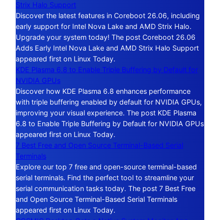
Strix Halo Support
Discover the latest features in Coreboot 26.06, including
early support for Intel Nova Lake and AMD Strix Halo.
Upgrade your system today! The post Coreboot 26.06
Adds Early Intel Nova Lake and AMD Strix Halo Support
appeared first on Linux Today.
KDE Plasma 6.8 to Enable Triple Buffering by Default for
NVIDIA GPUs
Discover how KDE Plasma 6.8 enhances performance
with triple buffering enabled by default for NVIDIA GPUs,
improving your visual experience. The post KDE Plasma
6.8 to Enable Triple Buffering by Default for NVIDIA GPUs
appeared first on Linux Today.
7 Best Free and Open Source Terminal-Based Serial
Terminals
Explore our top 7 free and open-source terminal-based
serial terminals. Find the perfect tool to streamline your
serial communication tasks today. The post 7 Best Free
and Open Source Terminal-Based Serial Terminals
appeared first on Linux Today.