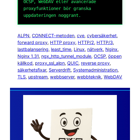
OCSP, WebDAV eller avancerade
proxyfunktioner bör granska
uppdateringen noggrant.
ALPN
, 
CONNECT-metoden
, 
cve
, 
cybersäkerhet
, 
forward proxy
, 
HTTP proxy
, 
HTTP/2
, 
HTTP/3
, 
lastbalansering
, 
least_time
, 
Linux
, 
nätverk
, 
Nginx
, 
Nginx 1.31
, 
ngx_http_tunnel_module
, 
OCSP
, 
öppen
källkod
, 
proxy_ssl_alpn
, 
QUIC
, 
reverse proxy
, 
säkerhetsfixar
, 
Serverdrift
, 
Systemadministration
, 
TLS
, 
upstream
, 
webbserver
, 
webbteknik
, 
WebDAV