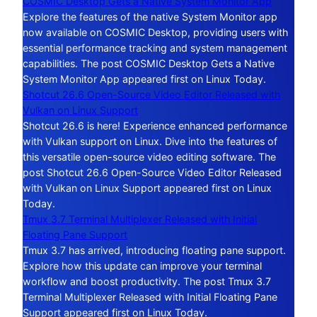
COSMIC Desktop Gets a Native System Monitor App
Explore the features of the native System Monitor app
now available on COSMIC Desktop, providing users with
essential performance tracking and system management
capabilities. The post COSMIC Desktop Gets a Native
System Monitor App appeared first on Linux Today.
Shotcut 26.6 Open-Source Video Editor Released with
Vulkan on Linux Support
Shotcut 26.6 is here! Experience enhanced performance
with Vulkan support on Linux. Dive into the features of
this versatile open-source video editing software. The
post Shotcut 26.6 Open-Source Video Editor Released
with Vulkan on Linux Support appeared first on Linux
Today.
Tmux 3.7 Terminal Multiplexer Released with Initial
Floating Pane Support
Tmux 3.7 has arrived, introducing floating pane support.
Explore how this update can improve your terminal
workflow and boost productivity. The post Tmux 3.7
Terminal Multiplexer Released with Initial Floating Pane
Support appeared first on Linux Today.