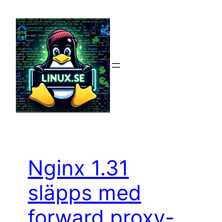
Hoppa
till
innehåll
Nginx 1.31
släpps med
forward proxy-