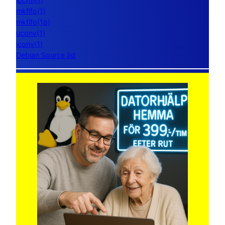
mkfifo(1)
mkfifo(1p)
uconv(1)
iconv(1)
Debian Source list