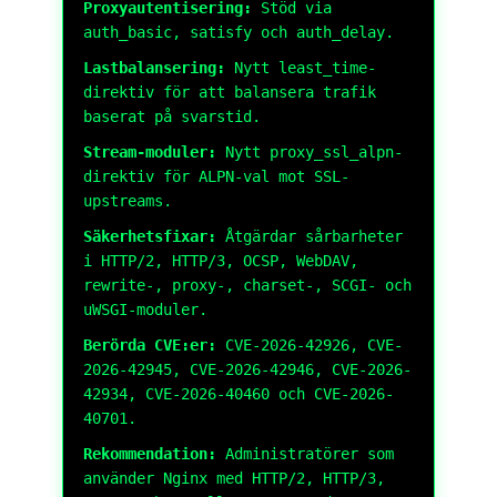
Proxyautentisering:
Stöd via
auth_basic
,
satisfy
och
auth_delay
.
Lastbalansering:
Nytt
least_time
-
direktiv för att balansera trafik
baserat på svarstid.
Stream-moduler:
Nytt
proxy_ssl_alpn
-
direktiv för ALPN-val mot SSL-
upstreams.
Säkerhetsfixar:
Åtgärdar sårbarheter
i HTTP/2, HTTP/3, OCSP, WebDAV,
rewrite-, proxy-, charset-, SCGI- och
uWSGI-moduler.
Berörda CVE:er:
CVE-2026-42926, CVE-
2026-42945, CVE-2026-42946, CVE-2026-
42934, CVE-2026-40460 och CVE-2026-
40701.
Rekommendation:
Administratörer som
använder Nginx med HTTP/2, HTTP/3,