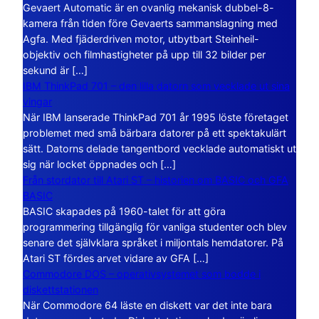
Gevaert Automatic är en ovanlig mekanisk dubbel-8-
kamera från tiden före Gevaerts sammanslagning med
Agfa. Med fjäderdriven motor, utbytbart Steinheil-
objektiv och filmhastigheter på upp till 32 bilder per
sekund är […]
IBM ThinkPad 701 – den lilla datorn som vecklade ut sina
vingar
När IBM lanserade ThinkPad 701 år 1995 löste företaget
problemet med små bärbara datorer på ett spektakulärt
sätt. Datorns delade tangentbord vecklade automatiskt ut
sig när locket öppnades och […]
Från stordator till Atari ST – historien om BASIC och GFA
BASIC
BASIC skapades på 1960-talet för att göra
programmering tillgänglig för vanliga studenter och blev
senare det självklara språket i miljontals hemdatorer. På
Atari ST fördes arvet vidare av GFA […]
Commodore DOS – operativsystemet som bodde i
diskettstationen
När Commodore 64 läste en diskett var det inte bara