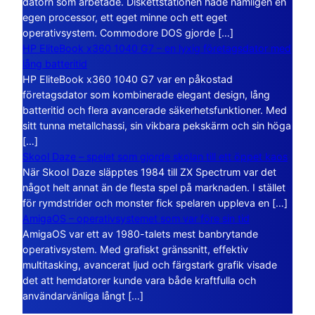
datorn som arbetade. Diskettstationen hade nämligen en
egen processor, ett eget minne och ett eget
operativsystem. Commodore DOS gjorde […]
HP EliteBook x360 1040 G7 – en lyxig företagsdator med
lång batteritid
HP EliteBook x360 1040 G7 var en påkostad
företagsdator som kombinerade elegant design, lång
batteritid och flera avancerade säkerhetsfunktioner. Med
sitt tunna metallchassi, sin vikbara pekskärm och sin höga
[…]
Skool Daze – spelet som gjorde skolan till ett öppet kaos
När Skool Daze släpptes 1984 till ZX Spectrum var det
något helt annat än de flesta spel på marknaden. I stället
för rymdstrider och monster fick spelaren uppleva en […]
AmigaOS – operativsystemet som var före sin tid
AmigaOS var ett av 1980-talets mest banbrytande
operativsystem. Med grafiskt gränssnitt, effektiv
multitasking, avancerat ljud och färgstark grafik visade
det att hemdatorer kunde vara både kraftfulla och
användarvänliga långt […]