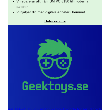
Vi reparerar allt från IBM PC 5150 till moderna
datorer.
Vi hjälper dig med digitala enheter i hemmet.
Datorservice
AMD EPYC 7302 – sexton kärnor byggda för servrar och