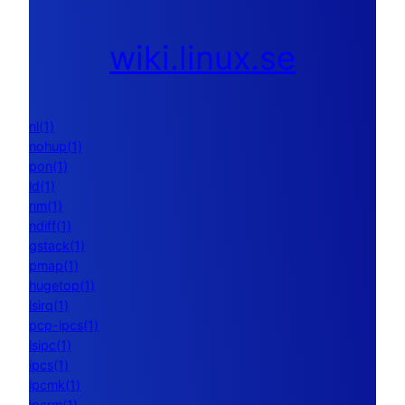
wiki.linux.se
nl(1)
nohup(1)
pon(1)
ld(1)
nm(1)
ndiff(1)
gstack(1)
pmap(1)
hugetop(1)
lsirq(1)
pcp-ipcs(1)
lsipc(1)
ipcs(1)
ipcmk(1)
ipcrm(1)