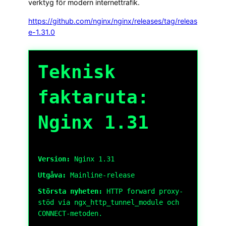
verktyg för modern internettrafik.
https://github.com/nginx/nginx/releases/tag/releas
e-1.31.0
Teknisk
faktaruta:
Nginx 1.31
Version:
Nginx 1.31
Utgåva:
Mainline-release
Största nyheten:
HTTP forward proxy-
stöd via
ngx_http_tunnel_module
och
CONNECT-metoden.