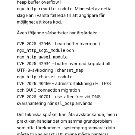
heap buffer overflow i
. Minnesfel av detta
ngx_http_rewrite_module
slag kan i värsta fall leda till att angripare får
möjlighet att köra kod.
Även följande sårbarheter har åtgärdats:
– heap buffer overread i
CVE-2026-42946
och
ngx_http_scgi_module
ngx_http_uwsgi_module
– buffer overread kopplad till
CVE-2026-42934
UTF-8-avkodning i
i
charset_map
ngx_http_charset_module
– adressförfalskning i HTTP/3
CVE-2026-40460
och QUIC connection migration
– use-after-free vid DNS-
CVE-2026-40701
svarshantering när
används
ssl_ocsp
Det tekniska språket kan låta avskräckande, men i
praktiken handlar det om samma grundproblem
som ofta förekommer i systemprogramvara: data
måste tolkas exakt rätt, minne måste hanteras