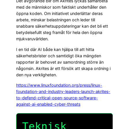
Det avgörande blir om Akrites lyckas samarbeta
med de människor som faktiskt underhåller den
öppna koden. Om initiativet underlättar deras
arbete, minskar belastningen och leder till
snabbare säkerhetsuppdateringar kan det bli ett
betydelsefullt steg framåt för hela den öppna
mjukvaruvärlden.
I en tid där AI både kan hjälpa till att hitta
säkerhetsbrister och samtidigt öka mängden
rapporter är behovet av samordning större än
någonsin. Akrites är ett försök att skapa ordning i
den nya verkligheten.
https://www.linuxfoundation.org/press/linux-
foundation-and-industry-leaders-launch-akrites-
to-defend-critical-open-source-software-
against-ai-enabled-cyber-threats
Teknisk