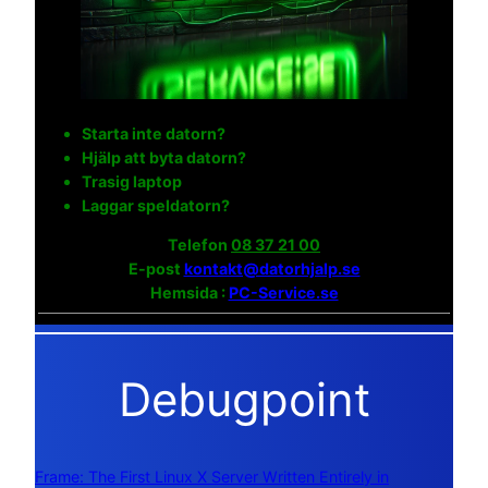
Starta inte datorn?
Hjälp att byta datorn?
Trasig laptop
Laggar speldatorn?
Telefon
08 37 21 00
E-post
kontakt@datorhjalp.se
Hemsida :
PC-Service.se
Debugpoint
Frame: The First Linux X Server Written Entirely in