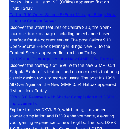
Rocky Linux 10 Using ISO (Offline) appeared first on
Linux Today.
Calibre 9.10 Open-Source E-Book Manager Brings New
UI to the Content Server
Discover the latest features of Calibre 9.10, the open-
source e-book manager, including an enhanced user
interface for the content server. The post Calibre 9.10
Open-Source E-Book Manager Brings New UI to the
Content Server appeared first on Linux Today.
It’s 1996 All Over Again on the New GIMP 0.54 Flatpak
Discover the nostalgia of 1996 with the new GIMP 0.54
Flatpak. Explore its features and enhancements that bring
classic design tools to modern users. The post It’s 1996
All Over Again on the New GIMP 0.54 Flatpak appeared
first on Linux Today.
DXVK 3.0 Released with Shader Compilation and D3D9
Improvements
Explore the new DXVK 3.0, which brings advanced
shader compilation and D3D9 enhancements, elevating
your gaming experience to new heights. The post DXVK
3.0 Released with Shader Compilation and D3D9