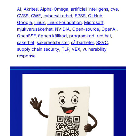
AI
, 
Akrites
, 
Alpha-Omega
, 
artificiell intelligens
, 
cve
, 
CVSS
, 
CWE
, 
cybersäkerhet
, 
EPSS
, 
GitHub
, 
Google
, 
Linux
, 
Linux Foundation
, 
Microsoft
, 
mjukvarusäkerhet
, 
NVIDIA
, 
Open-source
, 
OpenAI
, 
OpenSSF
, 
öppen källkod
, 
programkod
, 
red hat
, 
säkerhet
, 
säkerhetsbrister
, 
sårbarheter
, 
SSVC
, 
supply chain security
, 
TLP
, 
VEX
, 
vulnerability
response