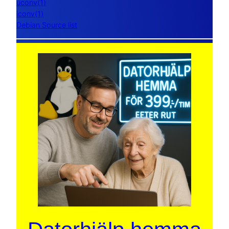
uconv(1)
iconv(1)
Debian Source list