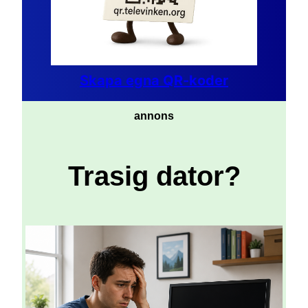
Skapa egna QR-koder
annons
Trasig dator?