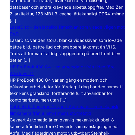
kärnor och 32 trådar, utvecklad för virtualisering,
databaser och andra krävande arbetsuppgifter. Med Zen
2-arkitektur, 128 MB L3-cache, åttakanaligt DDR4-minne
[…]
LaserDisc – den jättelika filmskivan som visade vägen mot
DVD
LaserDisc var den stora, blanka videoskivan som lovade
bättre bild, bättre ljud och snabbare åtkomst än VHS.
Trots att formatet aldrig slog igenom på bred front blev
det en […]
HP ProBook 430 G4 – en arbetsdator från tiden före
Windows 11
HP ProBook 430 G4 var en gång en modern och
påkostad arbetsdator för företag. I dag har den hamnat i
teknikens gränsland: fortfarande fullt användbar för
kontorsarbete, men utan […]
Dubbelåtta Kameran Gevaert Automatic – en mekanisk
filmkamera från 8 mm-filmens storhetstid
Gevaert Automatic är en ovanlig mekanisk dubbel-8-
kamera från tiden före Gevaerts sammanslagning med
Agfa. Med fjäderdriven motor, utbytbart Steinheil-