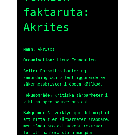
faktaruta:
Akrites
Namn:
Akrites
Organisation:
Linux Foundation
Syfte:
Förbättra hantering,
samordning och offentliggörande av
säkerhetsbrister i öppen källkod.
Fokusområde:
Kritiska sårbarheter i
viktiga open source-projekt.
Bakgrund:
AI-verktyg gör det möjligt
att hitta fler sårbarheter snabbare,
men många projekt saknar resurser
för att hantera stora mängder