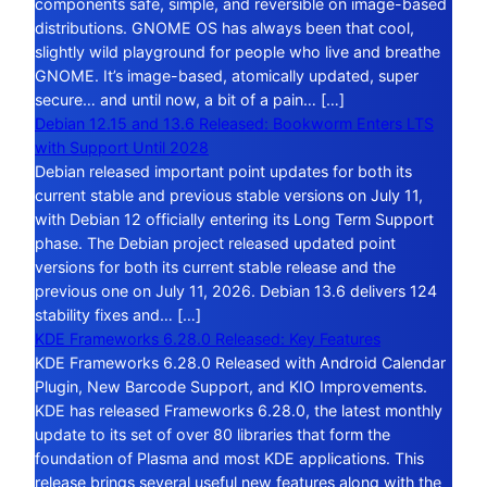
components safe, simple, and reversible on image-based
distributions. GNOME OS has always been that cool,
slightly wild playground for people who live and breathe
GNOME. It’s image-based, atomically updated, super
secure… and until now, a bit of a pain… […]
Debian 12.15 and 13.6 Released: Bookworm Enters LTS
with Support Until 2028
Debian released important point updates for both its
current stable and previous stable versions on July 11,
with Debian 12 officially entering its Long Term Support
phase. The Debian project released updated point
versions for both its current stable release and the
previous one on July 11, 2026. Debian 13.6 delivers 124
stability fixes and… […]
KDE Frameworks 6.28.0 Released: Key Features
KDE Frameworks 6.28.0 Released with Android Calendar
Plugin, New Barcode Support, and KIO Improvements.
KDE has released Frameworks 6.28.0, the latest monthly
update to its set of over 80 libraries that form the
foundation of Plasma and most KDE applications. This
release brings several useful new features along with the