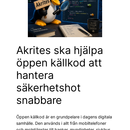
Akrites ska hjälpa
öppen källkod att
hantera
säkerhetshot
snabbare
Öppen källkod är en grundpelare i dagens digitala
samhälle. Den används i allt från mobiltelefoner
och molntjänster till banker, myndigheter, sjukhus