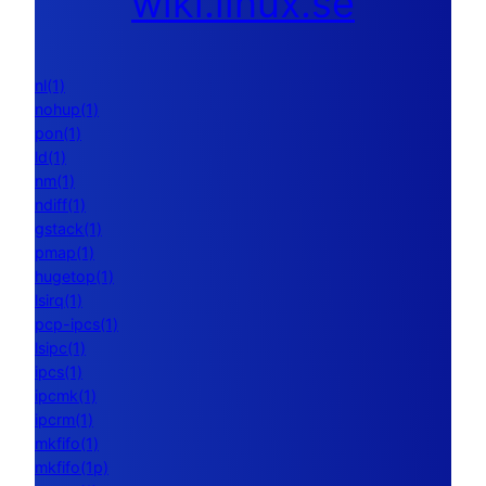
wiki.linux.se
nl(1)
nohup(1)
pon(1)
ld(1)
nm(1)
ndiff(1)
gstack(1)
pmap(1)
hugetop(1)
lsirq(1)
pcp-ipcs(1)
lsipc(1)
ipcs(1)
ipcmk(1)
ipcrm(1)
mkfifo(1)
mkfifo(1p)