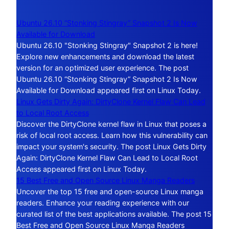
Ubuntu 26.10 “Stonking Stingray” Snapshot 2 Is Now
Available for Download
Ubuntu 26.10 "Stonking Stingray" Snapshot 2 is here!
Explore new enhancements and download the latest
version for an optimized user experience. The post
Ubuntu 26.10 “Stonking Stingray” Snapshot 2 Is Now
Available for Download appeared first on Linux Today.
Linux Gets Dirty Again: DirtyClone Kernel Flaw Can Lead
to Local Root Access
Discover the DirtyClone kernel flaw in Linux that poses a
risk of local root access. Learn how this vulnerability can
impact your system's security. The post Linux Gets Dirty
Again: DirtyClone Kernel Flaw Can Lead to Local Root
Access appeared first on Linux Today.
15 Best Free and Open Source Linux Manga Readers
Uncover the top 15 free and open-source Linux manga
readers. Enhance your reading experience with our
curated list of the best applications available. The post 15
Best Free and Open Source Linux Manga Readers