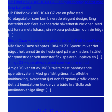
HP EliteBook x360 1040 G7 – en lyxig företagsdator med
lång batteritid
HP EliteBook x360 1040 G7 var en påkostad
företagsdator som kombinerade elegant design, lång
batteritid och flera avancerade säkerhetsfunktioner. Med
sitt tunna metallchassi, sin vikbara pekskärm och sin höga
[…]
Skool Daze – spelet som gjorde skolan till ett öppet kaos
När Skool Daze släpptes 1984 till ZX Spectrum var det
något helt annat än de flesta spel på marknaden. I stället
för rymdstrider och monster fick spelaren uppleva en […]
AmigaOS – operativsystemet som var före sin tid
AmigaOS var ett av 1980-talets mest banbrytande
operativsystem. Med grafiskt gränssnitt, effektiv
multitasking, avancerat ljud och färgstark grafik visade
det att hemdatorer kunde vara både kraftfulla och
användarvänliga långt […]