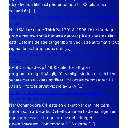
objektiv och filmhastigheter på upp till 32 bilder per
sekund är […]
IBM ThinkPad 701 – den lilla datorn som vecklade ut sina
vingar
När IBM lanserade ThinkPad 701 år 1995 löste företaget
problemet med små bärbara datorer på ett spektakulärt
sätt. Datorns delade tangentbord vecklade automatiskt ut
sig när locket öppnades och […]
Från stordator till Atari ST – historien om BASIC och GFA
BASIC
BASIC skapades på 1960-talet för att göra
programmering tillgänglig för vanliga studenter och blev
senare det självklara språket i miljontals hemdatorer. På
Atari ST fördes arvet vidare av GFA […]
Commodore DOS – operativsystemet som bodde i
diskettstationen
När Commodore 64 läste en diskett var det inte bara
datorn som arbetade. Diskettstationen hade nämligen en
egen processor, ett eget minne och ett eget
operativsystem. Commodore DOS gjorde […]