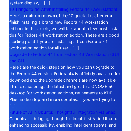
system display,… […]
10 Things to do After Installing Fedora 44 (Workstation)
Here’s a quick rundown of the 10 quick tips after you
finish installing a brand new Fedora 44 workstation
edition. In this article, we will talk about a few post-install
tips for Fedora 44 workstation edition. These are a good
starting point if you are installing a fresh Fedora 44
workstation edition for all user… […]
Upgrade to Fedora 44 from Fedora 43 Workstation (GUI
and CLI)
Here’s are the quick steps on how you can upgrade to
the Fedora 44 version. Fedora 44 is officially available for
download and the upgrade channels are now available.
This release brings the latest and greatest GNOME 50
desktop for workstation editions, refinements to KDE
Plasma desktop and more updates. If you are trying to…
[…]
Future of AI in Ubuntu: Thoughtful Integration via Snap
Canonical is bringing thoughtful, local-first AI to Ubuntu –
enhancing accessibility, enabling intelligent agents, and