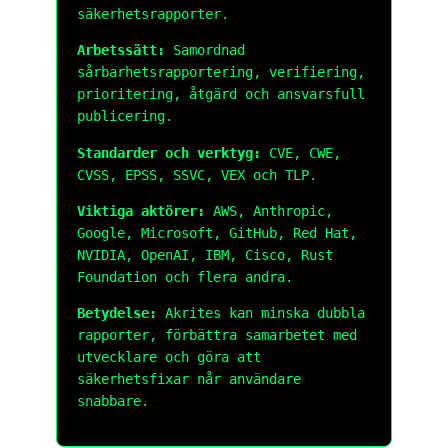
säkerhetsrapporter.
Arbetssätt:
Samordnad
sårbarhetsrapportering, verifiering,
prioritering, åtgärd och ansvarsfull
publicering.
Standarder och verktyg:
CVE, CWE,
CVSS, EPSS, SSVC, VEX och TLP.
Viktiga aktörer:
AWS, Anthropic,
Google, Microsoft, GitHub, Red Hat,
NVIDIA, OpenAI, IBM, Cisco, Rust
Foundation och flera andra.
Betydelse:
Akrites kan minska dubbla
rapporter, förbättra samarbetet med
utvecklare och göra att
säkerhetsfixar når användare
snabbare.