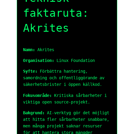
faktaruta:
Akrites
Namn:
Akrites
Organisation:
Linux Foundation
Syfte:
Förbättra hantering,
samordning och offentliggörande av
säkerhetsbrister i öppen källkod.
Fokusområde:
Kritiska sårbarheter i
viktiga open source-projekt.
Bakgrund:
AI-verktyg gör det möjligt
att hitta fler sårbarheter snabbare,
men många projekt saknar resurser
för att hantera stora mängder