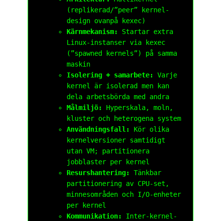
(replikerad/”peer” kernel-
design ovanpå kexec)
Kärnmekanism:
Startar extra
Linux-instanser via
kexec
(”spawned kernels”) på samma
maskin
Isolering + samarbete:
Varje
kernel är isolerad men kan
dela arbetsbörda med andra
Målmiljö:
Hyperskala, moln,
kluster och heterogena system
Användningsfall:
Kör olika
kernelversioner samtidigt
utan VM; partitionera
jobblaster per kernel
Resurshantering:
Tänkbar
partitionering av CPU-set,
minnesområden och I/O-enheter
per kernel
Kommunikation:
Inter-kernel-