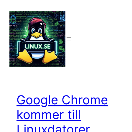
Hoppa
till
innehåll
Google Chrome
kommer till
Linuxdatorer