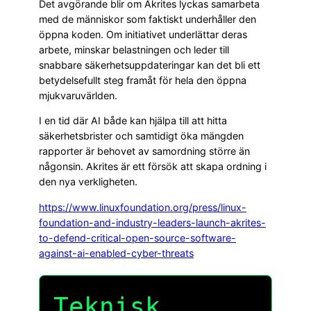
Det avgörande blir om Akrites lyckas samarbeta
med de människor som faktiskt underhåller den
öppna koden. Om initiativet underlättar deras
arbete, minskar belastningen och leder till
snabbare säkerhetsuppdateringar kan det bli ett
betydelsefullt steg framåt för hela den öppna
mjukvaruvärlden.
I en tid där AI både kan hjälpa till att hitta
säkerhetsbrister och samtidigt öka mängden
rapporter är behovet av samordning större än
någonsin. Akrites är ett försök att skapa ordning i
den nya verkligheten.
https://www.linuxfoundation.org/press/linux-
foundation-and-industry-leaders-launch-akrites-
to-defend-critical-open-source-software-
against-ai-enabled-cyber-threats
Teknisk