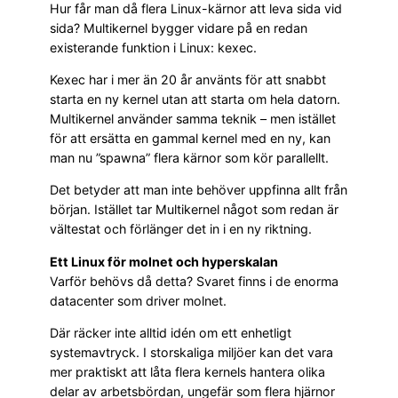
Hur får man då flera Linux-kärnor att leva sida vid
sida? Multikernel bygger vidare på en redan
existerande funktion i Linux: kexec.
Kexec har i mer än 20 år använts för att snabbt
starta en ny kernel utan att starta om hela datorn.
Multikernel använder samma teknik – men istället
för att ersätta en gammal kernel med en ny, kan
man nu ”spawna” flera kärnor som kör parallellt.
Det betyder att man inte behöver uppfinna allt från
början. Istället tar Multikernel något som redan är
vältestat och förlänger det in i en ny riktning.
Ett Linux för molnet och hyperskalan
Varför behövs då detta? Svaret finns i de enorma
datacenter som driver molnet.
Där räcker inte alltid idén om ett enhetligt
systemavtryck. I storskaliga miljöer kan det vara
mer praktiskt att låta flera kernels hantera olika
delar av arbetsbördan, ungefär som flera hjärnor