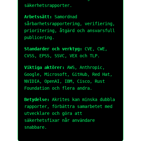
säkerhetsrapporter.
Arbetssätt:
Samordnad
sårbarhetsrapportering, verifiering,
prioritering, åtgärd och ansvarsfull
publicering.
Standarder och verktyg:
CVE, CWE,
CVSS, EPSS, SSVC, VEX och TLP.
Viktiga aktörer:
AWS, Anthropic,
Google, Microsoft, GitHub, Red Hat,
NVIDIA, OpenAI, IBM, Cisco, Rust
Foundation och flera andra.
Betydelse:
Akrites kan minska dubbla
rapporter, förbättra samarbetet med
utvecklare och göra att
säkerhetsfixar når användare
snabbare.