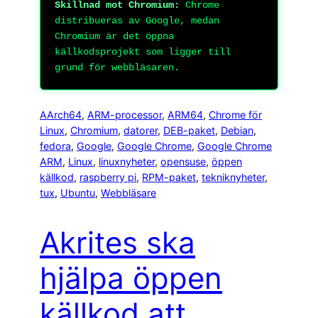
Skillnad mot Chromium:
Chrome
distribueras av Google, medan
Chromium är det öppna
källkodsprojekt som ligger till
grund för webbläsaren.
AArch64
, 
ARM-processor
, 
ARM64
, 
Chrome för
Linux
, 
Chromium
, 
datorer
, 
DEB-paket
, 
Debian
, 
fedora
, 
Google
, 
Google Chrome
, 
Google Chrome
ARM
, 
Linux
, 
linuxnyheter
, 
opensuse
, 
öppen
källkod
, 
raspberry pi
, 
RPM-paket
, 
tekniknyheter
, 
tux
, 
Ubuntu
, 
Webbläsare
Akrites ska
hjälpa öppen
källkod att