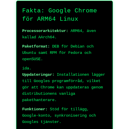
Fakta: Google Chrome
för ARM64 Linux
Processorarkitektur:
ARM64, även
kallad AArch64.
Paketformat:
DEB för Debian och
Ubuntu samt RPM för Fedora och
openSUSE.
ida.
Uppdateringar:
Installationen lägger
till Googles programförråd, vilket
gör att Chrome kan uppdateras genom
distributionens vanliga
pakethanterare.
Funktioner:
Stöd för tillägg,
Google-konto, synkronisering och
Googles tjänster.