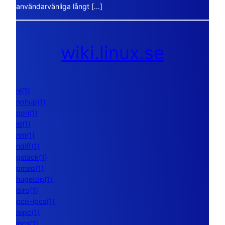
användarvänliga långt […]
wiki.linux.se
nl(1)
nohup(1)
pon(1)
ld(1)
nm(1)
ndiff(1)
gstack(1)
pmap(1)
hugetop(1)
lsirq(1)
pcp-ipcs(1)
lsipc(1)
ipcs(1)