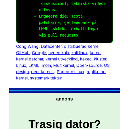
(diskussion); tekniska videor
utlovas
Engagera dig:
Testa
patcharna, ge feedback på
LKML, skicka förbättringar
via pull requests
Cong Wang
, 
Datacenter
, 
distribuerad kernel
, 
GitHub
, 
Google
, 
hyperskala
, 
kali linux
, 
kernel
, 
kernel patchar
, 
kernel utveckling
, 
kexec
, 
kluster
, 
Linux
, 
LKML
, 
moln
, 
Multikernel
, 
Open-source
, 
OS
design
, 
peer kernels
, 
Popcorn Linux
, 
replikerad
kernel
, 
systemarkitektur
annons
Trasig dator?