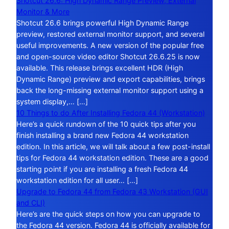
Shotcut 26.6: High Dynamic Range Preview, External
Monitor & More
Shotcut 26.6 brings powerful High Dynamic Range
preview, restored external monitor support, and several
useful improvements. A new version of the popular free
and open-source video editor Shotcut 26.6.25 is now
available. This release brings excellent HDR (High
Dynamic Range) preview and export capabilities, brings
back the long-missing external monitor support using a
system display,… […]
10 Things to do After Installing Fedora 44 (Workstation)
Here’s a quick rundown of the 10 quick tips after you
finish installing a brand new Fedora 44 workstation
edition. In this article, we will talk about a few post-install
tips for Fedora 44 workstation edition. These are a good
starting point if you are installing a fresh Fedora 44
workstation edition for all user… […]
Upgrade to Fedora 44 from Fedora 43 Workstation (GUI
and CLI)
Here’s are the quick steps on how you can upgrade to
the Fedora 44 version. Fedora 44 is officially available for