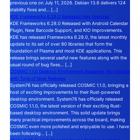
previous one on July 11, 2026. Debian 13.6 delivers 124
stability fixes and… […]
KDE Frameworks 6.28.0 Released: Key Features
KDE Frameworks 6.28.0 Released with Android Calendar
Plugin, New Barcode Support, and KIO Improvements.
KDE has released Frameworks 6.28.0, the latest monthly
update to its set of over 80 libraries that form the
foundation of Plasma and most KDE applications. This
release brings several useful new features along with the
usual round of bug fixes… […]
COSMIC 1.1.0 Desktop Environment Released: Big Update
with Tons of New Features
System76 has officially released COSMIC 1.1.0, bringing a
host of exciting improvements to their Rust-powered
desktop environment. System76 has officially released
COSMIC 1.1.0, the latest version of their exciting Rust-
based desktop environment. This solid update brings
many practical improvements across the board, making
COSMIC even more polished and enjoyable to use. I have
been following… […]