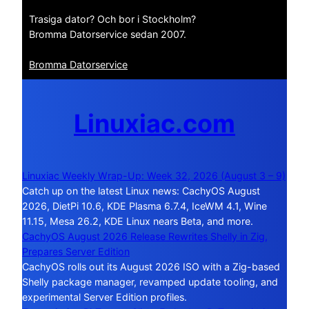
Trasiga dator? Och bor i Stockholm?
Bromma Datorservice sedan 2007.
Bromma Datorservice
Linuxiac.com
Linuxiac Weekly Wrap-Up: Week 32, 2026 (August 3 – 9)
Catch up on the latest Linux news: CachyOS August
2026, DietPi 10.6, KDE Plasma 6.7.4, IceWM 4.1, Wine
11.15, Mesa 26.2, KDE Linux nears Beta, and more.
CachyOS August 2026 Release Rewrites Shelly in Zig,
Prepares Server Edition
CachyOS rolls out its August 2026 ISO with a Zig-based
Shelly package manager, revamped update tooling, and
experimental Server Edition profiles.