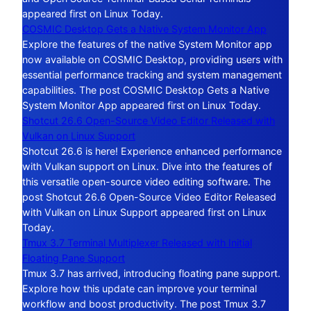
appeared first on Linux Today.
COSMIC Desktop Gets a Native System Monitor App
Explore the features of the native System Monitor app
now available on COSMIC Desktop, providing users with
essential performance tracking and system management
capabilities. The post COSMIC Desktop Gets a Native
System Monitor App appeared first on Linux Today.
Shotcut 26.6 Open-Source Video Editor Released with
Vulkan on Linux Support
Shotcut 26.6 is here! Experience enhanced performance
with Vulkan support on Linux. Dive into the features of
this versatile open-source video editing software. The
post Shotcut 26.6 Open-Source Video Editor Released
with Vulkan on Linux Support appeared first on Linux
Today.
Tmux 3.7 Terminal Multiplexer Released with Initial
Floating Pane Support
Tmux 3.7 has arrived, introducing floating pane support.
Explore how this update can improve your terminal
workflow and boost productivity. The post Tmux 3.7