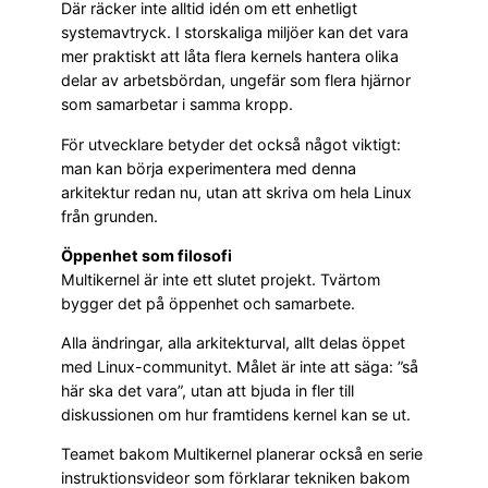
Där räcker inte alltid idén om ett enhetligt
systemavtryck. I storskaliga miljöer kan det vara
mer praktiskt att låta flera kernels hantera olika
delar av arbetsbördan, ungefär som flera hjärnor
som samarbetar i samma kropp.
För utvecklare betyder det också något viktigt:
man kan börja experimentera med denna
arkitektur redan nu, utan att skriva om hela Linux
från grunden.
Öppenhet som filosofi
Multikernel är inte ett slutet projekt. Tvärtom
bygger det på öppenhet och samarbete.
Alla ändringar, alla arkitekturval, allt delas öppet
med Linux-communityt. Målet är inte att säga: ”så
här ska det vara”, utan att bjuda in fler till
diskussionen om hur framtidens kernel kan se ut.
Teamet bakom Multikernel planerar också en serie
instruktionsvideor som förklarar tekniken bakom