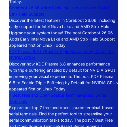
Today.
Coreboot 26.06 Adds Early Intel Nova Lake and AMD
Strix Halo Support
Discover the latest features in Coreboot 26.06, including
early support for Intel Nova Lake and AMD Strix Halo.
Upgrade your system today! The post Coreboot 26.06
Adds Early Intel Nova Lake and AMD Strix Halo Support
appeared first on Linux Today.
KDE Plasma 6.8 to Enable Triple Buffering by Default for
NVIDIA GPUs
Discover how KDE Plasma 6.8 enhances performance
with triple buffering enabled by default for NVIDIA GPUs,
improving your visual experience. The post KDE Plasma
6.8 to Enable Triple Buffering by Default for NVIDIA GPUs
appeared first on Linux Today.
7 Best Free and Open Source Terminal-Based Serial
Terminals
Explore our top 7 free and open-source terminal-based
serial terminals. Find the perfect tool to streamline your
serial communication tasks today. The post 7 Best Free
and Open Source Terminal-Based Serial Terminals