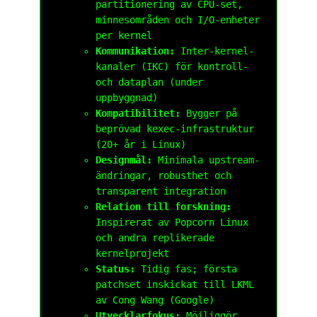
partitionering av CPU-set,
minnesområden och I/O-enheter
per kernel
Kommunikation:
Inter-kernel-
kanaler (IKC) för kontroll-
och dataplan (under
uppbyggnad)
Kompatibilitet:
Bygger på
beprövad kexec-infrastruktur
(20+ år i Linux)
Designmål:
Minimala upstream-
ändringar, robusthet och
transparent integration
Relation till forskning:
Inspirerat av Popcorn Linux
och andra replikerade
kernelprojekt
Status:
Tidig fas; första
patchset inskickat till LKML
av Cong Wang (Google)
Utvecklarfokus:
Möjliggör