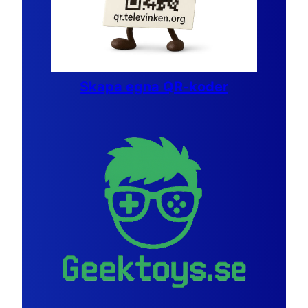
Skapa egna QR-koder