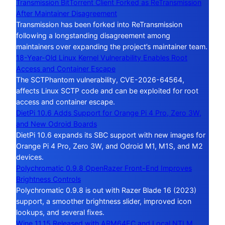
Transmission BitTorrent Client Forked as ReTransmission
After Maintainer Disagreement
Transmission has been forked into ReTransmission
following a longstanding disagreement among
maintainers over expanding the project’s maintainer team.
18-Year-Old Linux Kernel Vulnerability Enables Root
Access and Container Escape
The SCTPhantom vulnerability, CVE-2026-64564,
affects Linux SCTP code and can be exploited for root
access and container escape.
DietPi 10.6 Adds Support for Orange Pi 4 Pro, Zero 3W,
and New Odroid Boards
DietPi 10.6 expands its SBC support with new images for
Orange Pi 4 Pro, Zero 3W, and Odroid M1, M1S, and M2
devices.
Polychromatic 0.9.8 OpenRazer Front-End Improves
Brightness Controls
Polychromatic 0.9.8 is out with Razer Blade 16 (2023)
support, a smoother brightness slider, improved icon
lookups, and several fixes.
Wine 11.15 Released with ARM64EC and Local NTLM