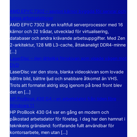
AMD EPYC 7302 – sexton kärnor byggda för servrar och
tunga arbetsstationer
AMD EPYC 7302 är en kraftfull serverprocessor med 16
kärnor och 32 trådar, utvecklad för virtualisering,
databaser och andra krävande arbetsuppgifter. Med Zen
2-arkitektur, 128 MB L3-cache, åttakanaligt DDR4-minne
[…]
LaserDisc – den jättelika filmskivan som visade vägen mot
DVD
LaserDisc var den stora, blanka videoskivan som lovade
bättre bild, bättre ljud och snabbare åtkomst än VHS.
Trots att formatet aldrig slog igenom på bred front blev
det en […]
HP ProBook 430 G4 – en arbetsdator från tiden före
Windows 11
HP ProBook 430 G4 var en gång en modern och
påkostad arbetsdator för företag. I dag har den hamnat i
teknikens gränsland: fortfarande fullt användbar för
kontorsarbete, men utan […]