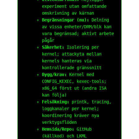
experiment utan omfattande
omskrivning av kärnan
Begränsningar (nu):
Delning
av vissa enheter/DRM/blk kan
vara begränsad; aktivt arbete
pågår
Säkerhet:
Isolering per
kernel; attackyta mellan
kernels hanteras via
kontrollerade gränssnitt
Bygg/krav:
Kernel med
CONFIG_KEXEC
,
kexec-tools
;
x86_64 först ut (andra ISA
kan följa)
Felsökning:
printk
, tracing,
loggkanaler per kernel;
koordinering kräver nya
verktygsflöden
Hemsida/Repo:
GitHub
(källkod) och LKML