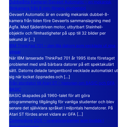
Dubbelåtta Kameran Gevaert Automatic – en mekanisk
filmkamera från 8 mm-filmens storhetstid
Gevaert Automatic är en ovanlig mekanisk dubbel-8-
kamera från tiden före Gevaerts sammanslagning med
Agfa. Med fjäderdriven motor, utbytbart Steinheil-
objektiv och filmhastigheter på upp till 32 bilder per
sekund är […]
IBM ThinkPad 701 – den lilla datorn som vecklade ut sina
vingar
När IBM lanserade ThinkPad 701 år 1995 löste företaget
problemet med små bärbara datorer på ett spektakulärt
sätt. Datorns delade tangentbord vecklade automatiskt ut
sig när locket öppnades och […]
Från stordator till Atari ST – historien om BASIC och GFA
BASIC
BASIC skapades på 1960-talet för att göra
programmering tillgänglig för vanliga studenter och blev
senare det självklara språket i miljontals hemdatorer. På
Atari ST fördes arvet vidare av GFA […]
Commodore DOS – operativsystemet som bodde i
diskettstationen