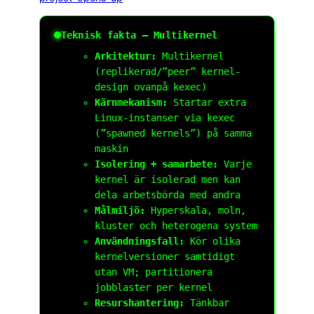
Teknisk fakta – Multikernel
Arkitektur:
Multikernel
(replikerad/”peer” kernel-
design ovanpå kexec)
Kärnmekanism:
Startar extra
Linux-instanser via
kexec
(”spawned kernels”) på samma
maskin
Isolering + samarbete:
Varje
kernel är isolerad men kan
dela arbetsbörda med andra
Målmiljö:
Hyperskala, moln,
kluster och heterogena system
Användningsfall:
Kör olika
kernelversioner samtidigt
utan VM; partitionera
jobblaster per kernel
Resurshantering:
Tänkbar