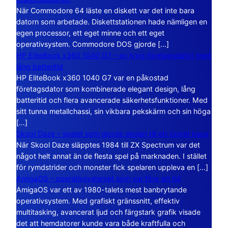
När Commodore 64 läste en diskett var det inte bara
datorn som arbetade. Diskettstationen hade nämligen en
egen processor, ett eget minne och ett eget
operativsystem. Commodore DOS gjorde […]
HP EliteBook x360 1040 G7 – en lyxig företagsdator med
lång batteritid
HP EliteBook x360 1040 G7 var en påkostad
företagsdator som kombinerade elegant design, lång
batteritid och flera avancerade säkerhetsfunktioner. Med
sitt tunna metallchassi, sin vikbara pekskärm och sin höga
[…]
Skool Daze – spelet som gjorde skolan till ett öppet kaos
När Skool Daze släpptes 1984 till ZX Spectrum var det
något helt annat än de flesta spel på marknaden. I stället
för rymdstrider och monster fick spelaren uppleva en […]
AmigaOS – operativsystemet som var före sin tid
AmigaOS var ett av 1980-talets mest banbrytande
operativsystem. Med grafiskt gränssnitt, effektiv
multitasking, avancerat ljud och färgstark grafik visade
det att hemdatorer kunde vara både kraftfulla och