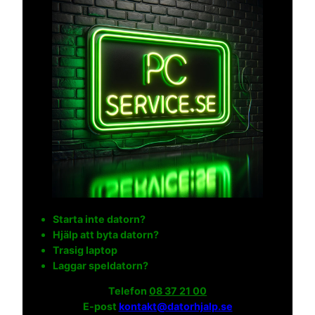
Starta inte datorn?
Hjälp att byta datorn?
Trasig laptop
Laggar speldatorn?
Telefon
08 37 21 00
E-post
kontakt@datorhjalp.se