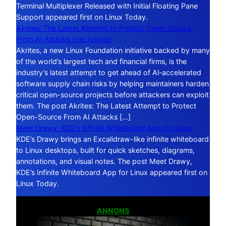
Terminal Multiplexer Released with Initial Floating Pane
Support appeared first on Linux Today.
Akrites: The Latest Attempt to Protect Open-Source
From AI Attacks Has Arrived
Akrites, a new Linux Foundation initiative backed by many
of the world’s largest tech and financial firms, is the
industry’s latest attempt to get ahead of AI‑accelerated
software supply chain risks by helping maintainers harden
critical open-source projects before attackers can exploit
them. The post Akrites: The Latest Attempt to Protect
Open-Source From AI Attacks […]
Meet Drawy, KDE’s Infinite Whiteboard App for Linux
KDE’s Drawy brings an Excalidraw-like infinite whiteboard
to Linux desktops, built for quick sketches, diagrams,
annotations, and visual notes. The post Meet Drawy,
KDE’s Infinite Whiteboard App for Linux appeared first on
Linux Today.
ANNONS