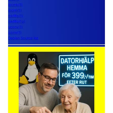
ipcmk(1)
ipcrm(1)
mkfifo(1)
mkfifo(1p)
uconv(1)
iconv(1)
Debian Source list