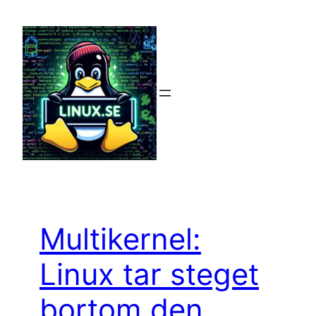
Hoppa
till
innehåll
Multikernel:
Linux tar steget
bortom den