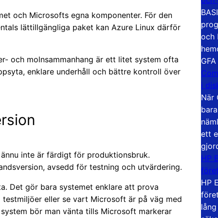
BASI
emet och Microsofts egna komponenter. För den
prog
ntals lättillgängliga paket kan Azure Linux därför
och 
hemd
ver- och molnsammanhang är ett litet system ofta
GFA
psyta, enklare underhåll och bättre kontroll över
Com
i di
När 
bara
rsion
näml
ett 
gjor
0 ännu inte är färdigt för produktionsbruk.
HP E
andsversion, avsedd för testning och utvärdering.
före
HP E
etta. Det gör bara systemet enklare att prova
före
testmiljöer eller se vart Microsoft är på väg med
lång
a system bör man vänta tills Microsoft markerar