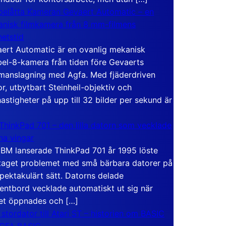
elåtta Kameran Gevaert Automatic – en
nisk filmkamera från 8 mm-filmens
hetstid
ert Automatic är en ovanlig mekanisk
el-8-kamera från tiden före Gevaerts
anslagning med Agfa. Med fjäderdriven
r, utbytbart Steinheil-objektiv och
hastigheter på upp till 32 bilder per sekund är
ThinkPad 701 – den lilla datorn som vecklade
ina vingar
IBM lanserade ThinkPad 701 år 1995 löste
taget problemet med små bärbara datorer på
spektakulärt sätt. Datorns delade
entbord vecklade automatiskt ut sig när
et öppnades och […]
 stordator till Atari ST – historien om BASIC
 GFA BASIC