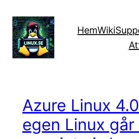
Hoppa
till
innehåll
Hem
Wiki
Supp
At
Azure Linux 4.0
egen Linux går 