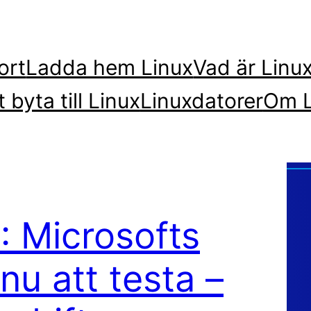
ort
Ladda hem Linux
Vad är Linu
t byta till Linux
Linuxdatorer
Om L
: Microsofts
nu att testa –