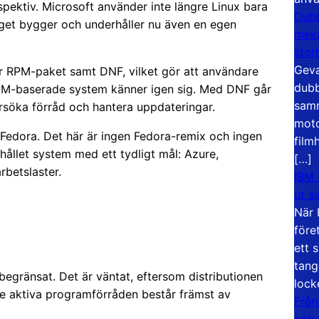
rspektiv. Microsoft använder inte längre Linux bara
Dubb
get bygger och underhåller nu även en egen
meka
stor
Geva
er RPM-paket samt DNF, vilket gör att användare
dubb
RPM-baserade system känner igen sig. Med DNF går
samm
ersöka förråd och hantera uppdateringar.
moto
Fedora. Det här är ingen Fedora-remix och ingen
film
hållet system med ett tydligt mål: Azure,
[…]
rbetslaster.
IBM 
ut s
När 
före
ett 
tang
begränsat. Det är väntat, eftersom distributionen
lock
De aktiva programförråden består främst av
Från
och