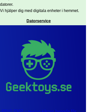
datorer.
Vi hjälper dig med digitala enheter i hemmet.
Datorservice
EPYC 7302 – sexton kärnor byggda för