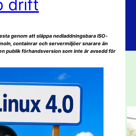
 drift
 testa genom att släppa nedladdningsbara ISO-
 moln, containrar och servermiljöer snarare än
 en publik förhandsversion som inte är avsedd för