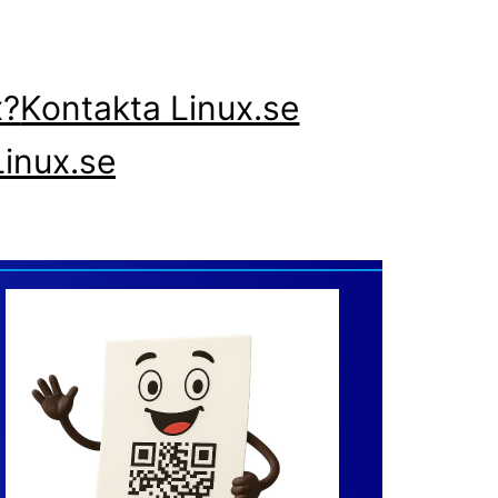
x?
Kontakta Linux.se
inux.se