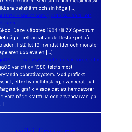
rhetsfunktioner. Med sitt tunna metallchassi,
vikbara pekskärm och sin höga […]
l Daze – spelet som gjorde skolan till ett
t kaos
Skool Daze släpptes 1984 till ZX Spectrum
det något helt annat än de flesta spel på
naden. I stället för rymdstrider och monster
 spelaren uppleva en […]
aOS – operativsystemet som var före sin tid
aOS var ett av 1980-talets mest
rytande operativsystem. Med grafiskt
ssnitt, effektiv multitasking, avancerat ljud
färgstark grafik visade det att hemdatorer
e vara både kraftfulla och användarvänliga
t […]
wiki.linux.se