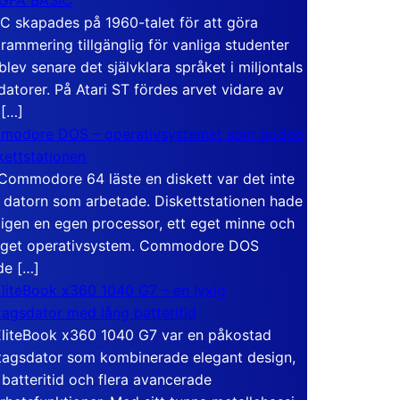
C skapades på 1960-talet för att göra
rammering tillgänglig för vanliga studenter
blev senare det självklara språket i miljontals
atorer. På Atari ST fördes arvet vidare av
 […]
modore DOS – operativsystemet som bodde
skettstationen
Commodore 64 läste en diskett var det inte
 datorn som arbetade. Diskettstationen hade
igen en egen processor, ett eget minne och
eget operativsystem. Commodore DOS
de […]
liteBook x360 1040 G7 – en lyxig
tagsdator med lång batteritid
liteBook x360 1040 G7 var en påkostad
tagsdator som kombinerade elegant design,
 batteritid och flera avancerade