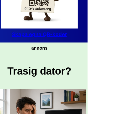
Skapa egna QR-koder
annons
Trasig dator?