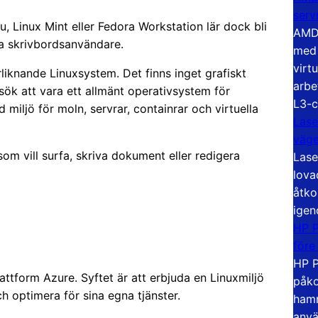
serv
, Linux Mint eller Fedora Workstation lär dock bli
AMD 
ga skrivbordsanvändare.
med 
virt
rliknande Linuxsystem. Det finns inget grafiskt
arbe
rsök att vara ett allmänt operativsystem för
L3-c
miljö för moln, servrar, containrar och virtuella
Lase
väg
om vill surfa, skriva dokument eller redigera
Lase
lova
åtko
igen
HP P
före
HP P
attform Azure. Syftet är att erbjuda en Linuxmiljö
påko
h optimera för sina egna tjänster.
hamn
anvä