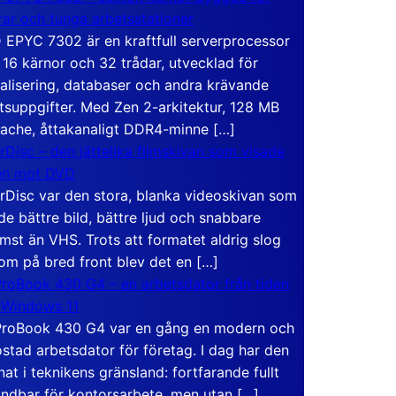
rar och tunga arbetsstationer
EPYC 7302 är en kraftfull serverprocessor
16 kärnor och 32 trådar, utvecklad för
ualisering, databaser och andra krävande
tsuppgifter. Med Zen 2-arkitektur, 128 MB
ache, åttakanaligt DDR4-minne […]
rDisc – den jättelika filmskivan som visade
en mot DVD
rDisc var den stora, blanka videoskivan som
de bättre bild, bättre ljud och snabbare
mst än VHS. Trots att formatet aldrig slog
om på bred front blev det en […]
roBook 430 G4 – en arbetsdator från tiden
 Windows 11
roBook 430 G4 var en gång en modern och
stad arbetsdator för företag. I dag har den
at i teknikens gränsland: fortfarande fullt
ndbar för kontorsarbete, men utan […]