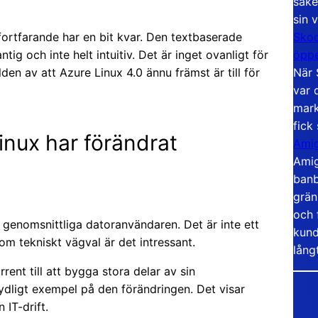
säke
sin 
Skoo
fortfarande har en bit kvar. Den textbaserade
öppe
tig och inte helt intuitiv. Det är inget ovanligt för
När 
den av att Azure Linux 4.0 ännu främst är till för
var 
mark
fick
inux har förändrat
Amig
Amig
banb
grän
och 
 genomsnittliga datoranvändaren. Det är inte ett
kund
om tekniskt vägval är det intressant.
lång
rent till att bygga stora delar av sin
tydligt exempel på den förändringen. Det visar
 IT-drift.