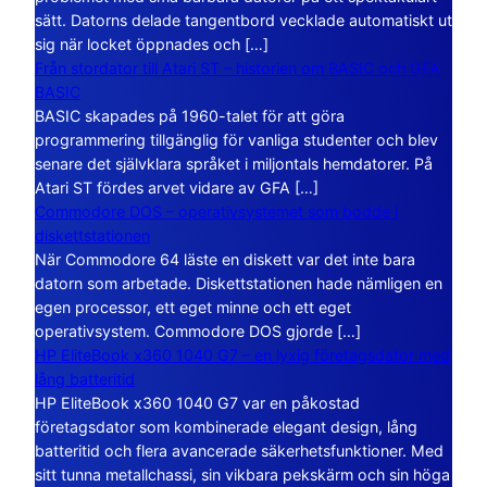
sätt. Datorns delade tangentbord vecklade automatiskt ut
sig när locket öppnades och […]
Från stordator till Atari ST – historien om BASIC och GFA
BASIC
BASIC skapades på 1960-talet för att göra
programmering tillgänglig för vanliga studenter och blev
senare det självklara språket i miljontals hemdatorer. På
Atari ST fördes arvet vidare av GFA […]
Commodore DOS – operativsystemet som bodde i
diskettstationen
När Commodore 64 läste en diskett var det inte bara
datorn som arbetade. Diskettstationen hade nämligen en
egen processor, ett eget minne och ett eget
operativsystem. Commodore DOS gjorde […]
HP EliteBook x360 1040 G7 – en lyxig företagsdator med
lång batteritid
HP EliteBook x360 1040 G7 var en påkostad
företagsdator som kombinerade elegant design, lång
batteritid och flera avancerade säkerhetsfunktioner. Med
sitt tunna metallchassi, sin vikbara pekskärm och sin höga