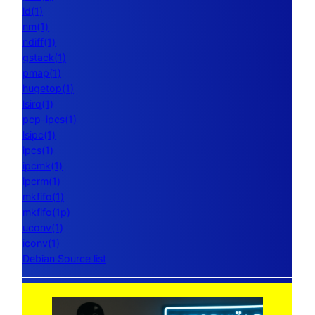
ld(1)
nm(1)
ndiff(1)
gstack(1)
pmap(1)
hugetop(1)
lsirq(1)
pcp-ipcs(1)
lsipc(1)
ipcs(1)
ipcmk(1)
ipcrm(1)
mkfifo(1)
mkfifo(1p)
uconv(1)
iconv(1)
Debian Source list