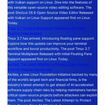
with Vulkan support on Linux. Dive into the features of
this versatile open-source video editing software. The
post Shotcut 26.6 Open-Source Video Editor Released
with Vulkan on Linux Support appeared first on Linux
Today.
Tmux 3.7 Terminal Multiplexer Released with Initial
Floating Pane Support
Tmux 3.7 has arrived, introducing floating pane support.
Explore how this update can improve your terminal
workflow and boost productivity. The post Tmux 3.7
Terminal Multiplexer Released with Initial Floating Pane
Support appeared first on Linux Today.
Akrites: The Latest Attempt to Protect Open-Source
From AI Attacks Has Arrived
Akrites, a new Linux Foundation initiative backed by many
of the world’s largest tech and financial firms, is the
industry’s latest attempt to get ahead of AI‑accelerated
software supply chain risks by helping maintainers harden
critical open-source projects before attackers can exploit
them. The post Akrites: The Latest Attempt to Protect