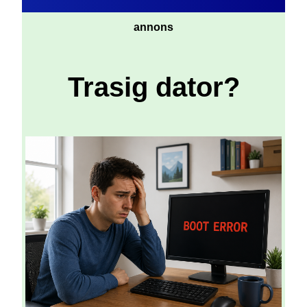
annons
Trasig dator?