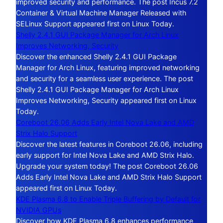
improved security and performance. The post Incus 7.2
Container & Virtual Machine Manager Released with
SELinux Support appeared first on Linux Today.
Shelly 2.4.1 GUI Package Manager for Arch Linux
Improves Networking, Security
Discover the enhanced Shelly 2.4.1 GUI Package
Manager for Arch Linux, featuring improved networking
and security for a seamless user experience. The post
Shelly 2.4.1 GUI Package Manager for Arch Linux
Improves Networking, Security appeared first on Linux
Today.
Coreboot 26.06 Adds Early Intel Nova Lake and AMD
Strix Halo Support
Discover the latest features in Coreboot 26.06, including
early support for Intel Nova Lake and AMD Strix Halo.
Upgrade your system today! The post Coreboot 26.06
Adds Early Intel Nova Lake and AMD Strix Halo Support
appeared first on Linux Today.
KDE Plasma 6.8 to Enable Triple Buffering by Default for
NVIDIA GPUs
Discover how KDE Plasma 6.8 enhances performance