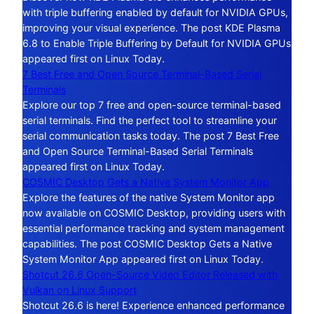
with triple buffering enabled by default for NVIDIA GPUs,
improving your visual experience. The post KDE Plasma
6.8 to Enable Triple Buffering by Default for NVIDIA GPUs
appeared first on Linux Today.
7 Best Free and Open Source Terminal-Based Serial
Terminals
Explore our top 7 free and open-source terminal-based
serial terminals. Find the perfect tool to streamline your
serial communication tasks today. The post 7 Best Free
and Open Source Terminal-Based Serial Terminals
appeared first on Linux Today.
COSMIC Desktop Gets a Native System Monitor App
Explore the features of the native System Monitor app
now available on COSMIC Desktop, providing users with
essential performance tracking and system management
capabilities. The post COSMIC Desktop Gets a Native
System Monitor App appeared first on Linux Today.
Shotcut 26.6 Open-Source Video Editor Released with
Vulkan on Linux Support
Shotcut 26.6 is here! Experience enhanced performance