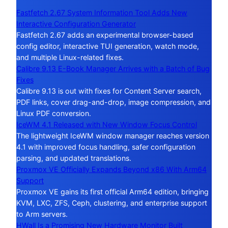
Fastfetch 2.67 System Information Tool Adds New
Interactive Configuration Generator
Fastfetch 2.67 adds an experimental browser-based
config editor, interactive TUI generation, watch mode,
and multiple Linux-related fixes.
Calibre 9.13 E-Book Manager Arrives with a Batch of Bug
Fixes
Calibre 9.13 is out with fixes for Content Server search,
PDF links, cover drag-and-drop, image compression, and
Linux PDF conversion.
IceWM 4.1 Released with New Window Focus Control
The lightweight IceWM window manager reaches version
4.1 with improved focus handling, safer configuration
parsing, and updated translations.
Proxmox VE Officially Expands Beyond x86 With Arm64
Support
Proxmox VE gains its first official Arm64 edition, bringing
KVM, LXC, ZFS, Ceph, clustering, and enterprise support
to Arm servers.
HWall Is a Promising New Hardware Monitor Built