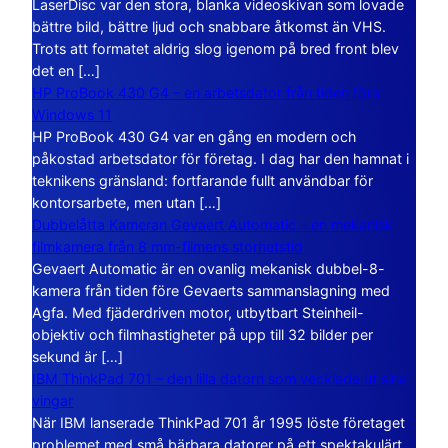
LaserDisc var den stora, blanka videoskivan som lovade
bättre bild, bättre ljud och snabbare åtkomst än VHS.
Trots att formatet aldrig slog igenom på bred front blev
det en […]
HP ProBook 430 G4 – en arbetsdator från tiden före
Windows 11
HP ProBook 430 G4 var en gång en modern och
påkostad arbetsdator för företag. I dag har den hamnat i
teknikens gränsland: fortfarande fullt användbar för
kontorsarbete, men utan […]
Dubbelåtta Kameran Gevaert Automatic – en mekanisk
filmkamera från 8 mm-filmens storhetstid
Gevaert Automatic är en ovanlig mekanisk dubbel-8-
kamera från tiden före Gevaerts sammanslagning med
Agfa. Med fjäderdriven motor, utbytbart Steinheil-
objektiv och filmhastigheter på upp till 32 bilder per
sekund är […]
IBM ThinkPad 701 – den lilla datorn som vecklade ut sina
vingar
När IBM lanserade ThinkPad 701 år 1995 löste företaget
problemet med små bärbara datorer på ett spektakulärt