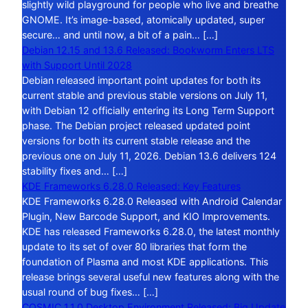
slightly wild playground for people who live and breathe
GNOME. It’s image-based, atomically updated, super
secure… and until now, a bit of a pain… […]
Debian 12.15 and 13.6 Released: Bookworm Enters LTS
with Support Until 2028
Debian released important point updates for both its
current stable and previous stable versions on July 11,
with Debian 12 officially entering its Long Term Support
phase. The Debian project released updated point
versions for both its current stable release and the
previous one on July 11, 2026. Debian 13.6 delivers 124
stability fixes and… […]
KDE Frameworks 6.28.0 Released: Key Features
KDE Frameworks 6.28.0 Released with Android Calendar
Plugin, New Barcode Support, and KIO Improvements.
KDE has released Frameworks 6.28.0, the latest monthly
update to its set of over 80 libraries that form the
foundation of Plasma and most KDE applications. This
release brings several useful new features along with the
usual round of bug fixes… […]
COSMIC 1.1.0 Desktop Environment Released: Big Update