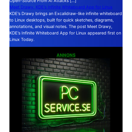
Open-Source From AI Attacks […]
Meet Drawy, KDE’s Infinite Whiteboard App for Linux
KDE’s Drawy brings an Excalidraw-like infinite whiteboard
to Linux desktops, built for quick sketches, diagrams,
annotations, and visual notes. The post Meet Drawy,
KDE’s Infinite Whiteboard App for Linux appeared first on
Linux Today.
ANNONS