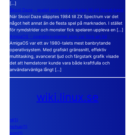
[…]
Skool Daze – spelet som gjorde skolan till ett öppet kaos
När Skool Daze släpptes 1984 till ZX Spectrum var det
något helt annat än de flesta spel på marknaden. I stället
för rymdstrider och monster fick spelaren uppleva en […]
AmigaOS – operativsystemet som var före sin tid
AmigaOS var ett av 1980-talets mest banbrytande
operativsystem. Med grafiskt gränssnitt, effektiv
multitasking, avancerat ljud och färgstark grafik visade
det att hemdatorer kunde vara både kraftfulla och
användarvänliga långt […]
wiki.linux.se
nl(1)
nohup(1)
pon(1)