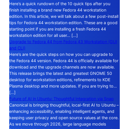
Here’s a quick rundown of the 10 quick tips after you
finish installing a brand new Fedora 44 workstation
edition. In this article, we will talk about a few post-install
tips for Fedora 44 workstation edition. These are a good
starting point if you are installing a fresh Fedora 44
workstation edition for all user… […]
Upgrade to Fedora 44 from Fedora 43 Workstation (GUI
and CLI)
Here’s are the quick steps on how you can upgrade to
the Fedora 44 version. Fedora 44 is officially available for
download and the upgrade channels are now available.
This release brings the latest and greatest GNOME 50
desktop for workstation editions, refinements to KDE
Plasma desktop and more updates. If you are trying to…
[…]
Future of AI in Ubuntu: Thoughtful Integration via Snap
Canonical is bringing thoughtful, local-first AI to Ubuntu –
enhancing accessibility, enabling intelligent agents, and
keeping user privacy and open source values at the core.
As we move through 2026, large language models