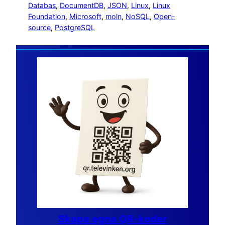
Databas
, 
DocumentDB
, 
JSON
, 
Linux
, 
Linux
Foundation
, 
Microsoft
, 
moln
, 
NoSQL
, 
Open-
source
, 
PostgreSQL
Skapa egna QR-koder