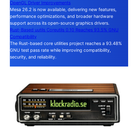
OpenGL Driver Improvements
Mesa 26.2 is now available, delivering new features,
performance optimizations, and broader hardware
support across its open-source graphics drivers.
Rust-Based uutils Coreutils 0.10 Reaches 93.5% GNU
Compatibility
The Rust-based core utilities project reaches a 93.48%
GNU test pass rate while improving compatibility,
security, and reliability.