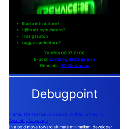
Starta inte datorn?
Hjälp att byta datorn?
Trasig laptop
Laggar speldatorn?
Telefon
08 37 21 00
E-post
kontakt@datorhjalp.se
Hemsida :
PC-Service.se
Debugpoint
Frame: The First Linux X Server Written Entirely in
Assembly Language
In a bold move toward ultimate minimalism, developer