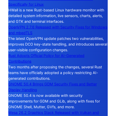
Specifically for Linux
HWall is a new Rust-based Linux hardware monitor with
detailed system information, live sensors, charts, alerts,
and GTK and terminal interfaces.
OpenVPN 2.7.6 Released with Security Fixes for Windows
and mbedTLS
The latest OpenVPN update patches two vulnerabilities,
improves DCO key-state handling, and introduces several
user-visible configuration changes.
Rust Adopts Official Policy for AI-Generated
Contributions
Two months after proposing the changes, several Rust
teams have officially adopted a policy restricting AI-
generated contributions.
GNOME 50.4 Brings GDM Security Fixes and Better
Display Handling
GNOME 50.4 is now available with security
improvements for GDM and GLib, along with fixes for
GNOME Shell, Mutter, GVfs, and more.
Mesa 26.2 Graphics Stack Released with Vulkan and