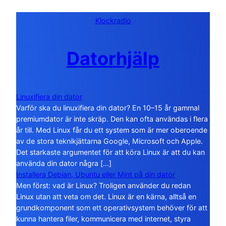
Klockradio
Datorhjälp
Linuxifiera din dator
Varför ska du linuxifiera din dator? En 10–15 år gammal
premiumdator är inte skräp. Den kan ofta användas i flera
år till. Med Linux får du ett system som är mer oberoende
av de stora teknikjättarna Google, Microsoft och Apple.
Det starkaste argumentet för att köra Linux är att du kan
använda din dator några […]
Installera Debian, Ubuntu eller Mint på din dator
Men först: vad är Linux? Troligen använder du redan
Linux utan att veta om det. Linux är en kärna, alltså en
grundkomponent som ett operativsystem behöver för att
kunna hantera filer, kommunicera med internet, styra