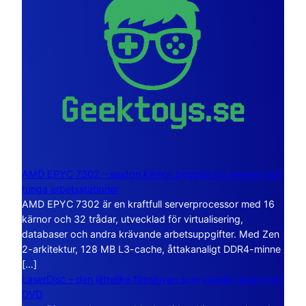
AMD EPYC 7302 – sexton kärnor byggda för servrar och
tunga arbetsstationer
AMD EPYC 7302 är en kraftfull serverprocessor med 16
kärnor och 32 trådar, utvecklad för virtualisering,
databaser och andra krävande arbetsuppgifter. Med Zen
2-arkitektur, 128 MB L3-cache, åttakanaligt DDR4-minne
[…]
LaserDisc – den jättelika filmskivan som visade vägen mot
DVD