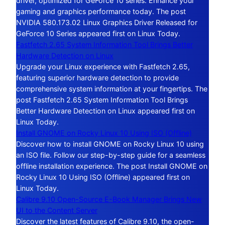
driver, optimized for GeForce 10 series. Enhance your
gaming and graphics performance today. The post
NVIDIA 580.173.02 Linux Graphics Driver Released for
GeForce 10 Series appeared first on Linux Today.
Fastfetch 2.65 System Information Tool Brings Better
Hardware Detection on Linux
Upgrade your Linux experience with Fastfetch 2.65,
featuring superior hardware detection to provide
comprehensive system information at your fingertips. The
post Fastfetch 2.65 System Information Tool Brings
Better Hardware Detection on Linux appeared first on
Linux Today.
Install GNOME on Rocky Linux 10 Using ISO (Offline)
Discover how to install GNOME on Rocky Linux 10 using
an ISO file. Follow our step-by-step guide for a seamless
offline installation experience. The post Install GNOME on
Rocky Linux 10 Using ISO (Offline) appeared first on
Linux Today.
Calibre 9.10 Open-Source E-Book Manager Brings New
UI to the Content Server
Discover the latest features of Calibre 9.10, the open-