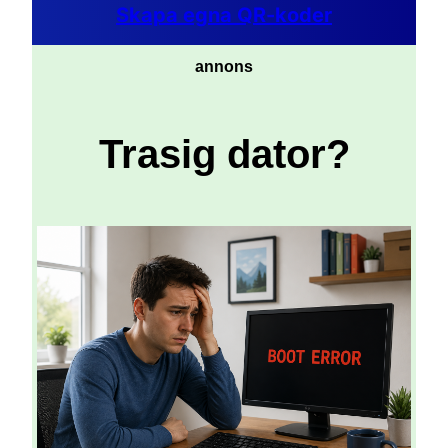
Skapa egna QR-koder
annons
Trasig dator?