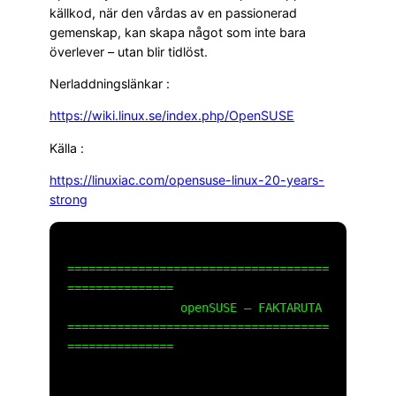
källkod, när den vårdas av en passionerad
gemenskap, kan skapa något som inte bara
överlever – utan blir tidlöst.
Nerladdningslänkar :
https://wiki.linux.se/index.php/OpenSUSE
Källa :
https://linuxiac.com/opensuse-linux-20-years-
strong
=====================================
===============

                openSUSE – FAKTARUTA

=====================================
===============
