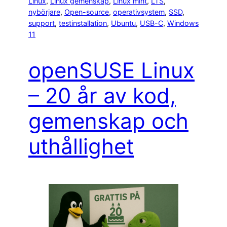
Linux
, 
Linux gemenskap
, 
Linux mint
, 
LTS
, 
nybörjare
, 
Open-source
, 
operativsystem
, 
SSD
, 
support
, 
testinstallation
, 
Ubuntu
, 
USB-C
, 
Windows
11
openSUSE Linux
– 20 år av kod,
gemenskap och
uthållighet