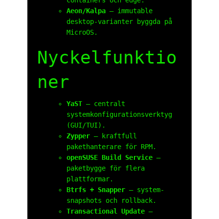
containers och edge.
Aeon/Kalpa
– immutable
desktop-varianter byggda på
MicroOS.
Nyckelfunktio
ner
YaST
– centralt
systemkonfigurationsverktyg
(GUI/TUI).
Zypper
– kraftfull
pakethanterare för RPM.
openSUSE Build Service
–
paketbygge för flera
plattformar.
Btrfs + Snapper
– system-
snapshots och rollback.
Transactional Update
–