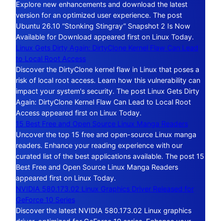
Explore new enhancements and download the latest
version for an optimized user experience. The post
Ubuntu 26.10 “Stonking Stingray” Snapshot 2 Is Now
Available for Download appeared first on Linux Today.
Linux Gets Dirty Again: DirtyClone Kernel Flaw Can Lead
to Local Root Access
Discover the DirtyClone kernel flaw in Linux that poses a
risk of local root access. Learn how this vulnerability can
impact your system's security. The post Linux Gets Dirty
Again: DirtyClone Kernel Flaw Can Lead to Local Root
Access appeared first on Linux Today.
15 Best Free and Open Source Linux Manga Readers
Uncover the top 15 free and open-source Linux manga
readers. Enhance your reading experience with our
curated list of the best applications available. The post 15
Best Free and Open Source Linux Manga Readers
appeared first on Linux Today.
NVIDIA 580.173.02 Linux Graphics Driver Released for
GeForce 10 Series
Discover the latest NVIDIA 580.173.02 Linux graphics