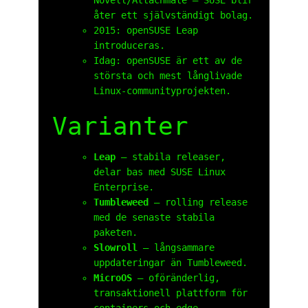
Novell/Attachmate – SUSE blir
åter ett självständigt bolag.
2015: openSUSE Leap
introduceras.
Idag: openSUSE är ett av de
största och mest långlivade
Linux-communityprojekten.
Varianter
Leap
– stabila releaser,
delar bas med SUSE Linux
Enterprise.
Tumbleweed
– rolling release
med de senaste stabila
paketen.
Slowroll
– långsammare
uppdateringar än Tumbleweed.
MicroOS
– oföränderlig,
transaktionell plattform för