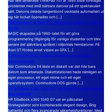
När IBM lanserade ThinkPad 701 år 1995 löste företaget
problemet med små bärbara datorer på ett spektakulärt
sätt. Datorns delade tangentbord vecklade automatiskt ut
sig när locket öppnades och […]
Från stordator till Atari ST – historien om BASIC och GFA
BASIC
BASIC skapades på 1960-talet för att göra
programmering tillgänglig för vanliga studenter och blev
senare det självklara språket i miljontals hemdatorer. På
Atari ST fördes arvet vidare av GFA […]
Commodore DOS – operativsystemet som bodde i
diskettstationen
När Commodore 64 läste en diskett var det inte bara
datorn som arbetade. Diskettstationen hade nämligen en
egen processor, ett eget minne och ett eget
operativsystem. Commodore DOS gjorde […]
HP EliteBook x360 1040 G7 – en lyxig företagsdator med
lång batteritid
HP EliteBook x360 1040 G7 var en påkostad
företagsdator som kombinerade elegant design, lång
batteritid och flera avancerade säkerhetsfunktioner. Med