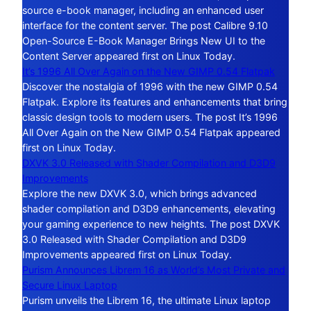
source e-book manager, including an enhanced user
interface for the content server. The post Calibre 9.10
Open-Source E-Book Manager Brings New UI to the
Content Server appeared first on Linux Today.
It’s 1996 All Over Again on the New GIMP 0.54 Flatpak
Discover the nostalgia of 1996 with the new GIMP 0.54
Flatpak. Explore its features and enhancements that bring
classic design tools to modern users. The post It’s 1996
All Over Again on the New GIMP 0.54 Flatpak appeared
first on Linux Today.
DXVK 3.0 Released with Shader Compilation and D3D9
Improvements
Explore the new DXVK 3.0, which brings advanced
shader compilation and D3D9 enhancements, elevating
your gaming experience to new heights. The post DXVK
3.0 Released with Shader Compilation and D3D9
Improvements appeared first on Linux Today.
Purism Announces Librem 16 as World’s Most Private and
Secure Linux Laptop
Purism unveils the Librem 16, the ultimate Linux laptop