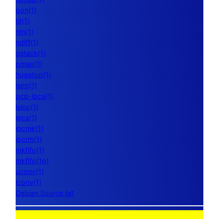
pon(1)
ld(1)
nm(1)
ndiff(1)
gstack(1)
pmap(1)
hugetop(1)
lsirq(1)
pcp-ipcs(1)
lsipc(1)
ipcs(1)
ipcmk(1)
ipcrm(1)
mkfifo(1)
mkfifo(1p)
uconv(1)
iconv(1)
Debian Source list