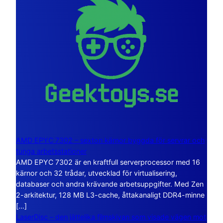
AMD EPYC 7302 – sexton kärnor byggda för servrar och
tunga arbetsstationer
AMD EPYC 7302 är en kraftfull serverprocessor med 16
kärnor och 32 trådar, utvecklad för virtualisering,
databaser och andra krävande arbetsuppgifter. Med Zen
2-arkitektur, 128 MB L3-cache, åttakanaligt DDR4-minne
[…]
LaserDisc – den jättelika filmskivan som visade vägen mot