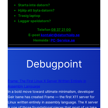
Starta inte datorn?
Hjälp att byta datorn?
Trasig laptop
Laggar speldatorn?
Telefon
08 37 21 00
E-post
kontakt@datorhjalp.se
Hemsida :
PC-Service.se
Debugpoint
Frame: The First Linux X Server Written Entirely in
Assembly Language
In a bold move toward ultimate minimalism, developer
Geir Isene has created Frame — the first X11 server for
Linux written entirely in assembly language. The X server
is one of those foundational pieces that most of us take