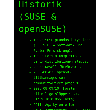
Historik
(SUSE &
openSUSE)
1992: SUSE grundas i Tyskland
(S.u.S.E. – Software- und
System-Entwicklung).
1994: Första kompletta SUSE
Linux-distributionen släpps.
2003: Novell förvärvar SUSE.
2005-08-03: openSUSE
tillkännages som
communitydrivet projekt.
2005-08-09/10: Första
offentliga släppet: SUSE
Linux 10.0 OSS (beta).
2011: Ägarbyten efter