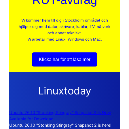
Vi kommer hem till dig i Stockholm området och
hjälper dig med dator, skrivare, kablar, TV, nätverk
och annat tekniskt.
Vi arbetar med Linux, Windows och Mac.
Klicka här för att läsa mer
Linuxtoday
Ubuntu 26.10 “Stonking Stingray” Snapshot 2 Is Now
Available for Download
Ubuntu 26.10 "Stonking Stingray" Snapshot 2 is here!