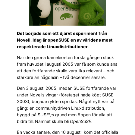
Det började som ett djärvt experiment från
Novell. Idag är openSUSE en av världens mest
respekterade Linuxdistributioner.
När den gröna kameleonten första gången stack
fram huvudet i augusti 2005 var få som kunde ana
att den fortfarande skulle vara lika relevant – och
starkare än någonsin – två decennier senare.
Den 3 augusti 2005, medan SUSE fortfarande var
under Novells vingar (företaget hade köpt SUSE
2003), började rykten spridas. Något nytt var på
gång: en communitydriven Linuxdistribution,
byggd på SUSE\:s grund men öppen för alla att
bidra till. Namnet skulle bli
OpenSuSE
.
En vecka senare, den 10 augusti, kom det officiella