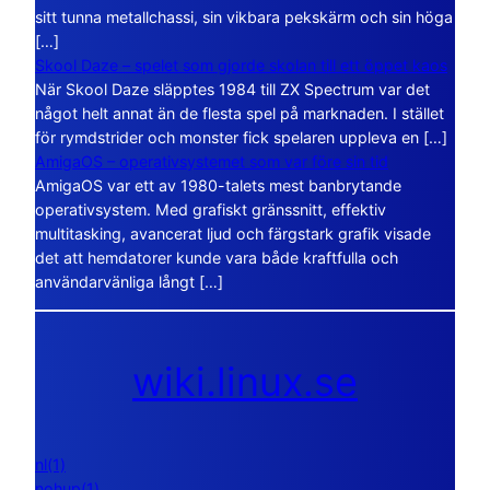
sitt tunna metallchassi, sin vikbara pekskärm och sin höga
[…]
Skool Daze – spelet som gjorde skolan till ett öppet kaos
När Skool Daze släpptes 1984 till ZX Spectrum var det
något helt annat än de flesta spel på marknaden. I stället
för rymdstrider och monster fick spelaren uppleva en […]
AmigaOS – operativsystemet som var före sin tid
AmigaOS var ett av 1980-talets mest banbrytande
operativsystem. Med grafiskt gränssnitt, effektiv
multitasking, avancerat ljud och färgstark grafik visade
det att hemdatorer kunde vara både kraftfulla och
användarvänliga långt […]
wiki.linux.se
nl(1)
nohup(1)