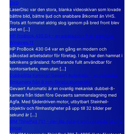
DVD
LaserDisc var den stora, blanka videoskivan som lovade
bättre bild, bättre ljud och snabbare åtkomst än VHS.
Trots att formatet aldrig slog igenom på bred front blev
det en […]
HP ProBook 430 G4 – en arbetsdator från tiden före
Windows 11
HP ProBook 430 G4 var en gång en modern och
påkostad arbetsdator för företag. I dag har den hamnat i
teknikens gränsland: fortfarande fullt användbar för
kontorsarbete, men utan […]
Dubbelåtta Kameran Gevaert Automatic – en mekanisk
filmkamera från 8 mm-filmens storhetstid
Gevaert Automatic är en ovanlig mekanisk dubbel-8-
kamera från tiden före Gevaerts sammanslagning med
Agfa. Med fjäderdriven motor, utbytbart Steinheil-
objektiv och filmhastigheter på upp till 32 bilder per
sekund är […]
IBM ThinkPad 701 – den lilla datorn som vecklade ut sina
vingar