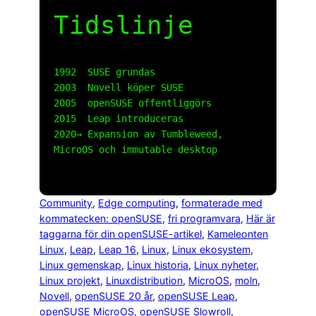
Tidslinje
1992  SUSE grundas

2003  Novell köper SUSE

2005  openSUSE offentliggörs

2015  Leap introduceras

2020→ Expansion av Tumbleweed, 
MicroOS och immutable desktop

Community
, 
Edge computing
, 
formaterade med
kommatecken: openSUSE
, 
fri programvara
, 
Här är
taggarna för din openSUSE-artikel
, 
Kameleonten
Linux
, 
Leap
, 
Leap 16
, 
Linux
, 
Linux ekosystem
, 
Linux gemenskap
, 
Linux historia
, 
Linux nyheter
, 
Linux projekt
, 
Linuxdistribution
, 
MicroOS
, 
moln
, 
Novell
, 
openSUSE 20 år
, 
openSUSE Leap
, 
openSUSE MicroOS
, 
openSUSE Slowroll
, 