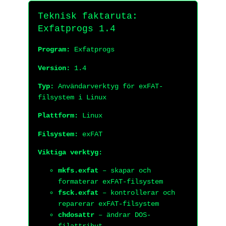
Teknisk faktaruta:
Exfatprogs 1.4
Program:
Exfatprogs
Version:
1.4
Typ:
Användarverktyg för exFAT-
filsystem i Linux
Plattform:
Linux
Filsystem:
exFAT
Viktiga verktyg:
mkfs.exfat
– skapar och
formaterar exFAT-filsystem
fsck.exfat
– kontrollerar och
reparerar exFAT-filsystem
chdosattr
– ändrar DOS-