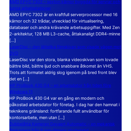
AMD EPYC 7302 – sexton kärnor byggda för servrar och
tunga arbetsstationer
AMD EPYC 7302 är en kraftfull serverprocessor med 16
kärnor och 32 trådar, utvecklad för virtualisering,
databaser och andra krävande arbetsuppgifter. Med Zen
2-arkitektur, 128 MB L3-cache, åttakanaligt DDR4-minne
[…]
LaserDisc – den jättelika filmskivan som visade vägen mot
DVD
LaserDisc var den stora, blanka videoskivan som lovade
bättre bild, bättre ljud och snabbare åtkomst än VHS.
Trots att formatet aldrig slog igenom på bred front blev
det en […]
HP ProBook 430 G4 – en arbetsdator från tiden före
Windows 11
HP ProBook 430 G4 var en gång en modern och
påkostad arbetsdator för företag. I dag har den hamnat i
teknikens gränsland: fortfarande fullt användbar för
kontorsarbete, men utan […]
Dubbelåtta Kameran Gevaert Automatic – en mekanisk
filmkamera från 8 mm-filmens storhetstid