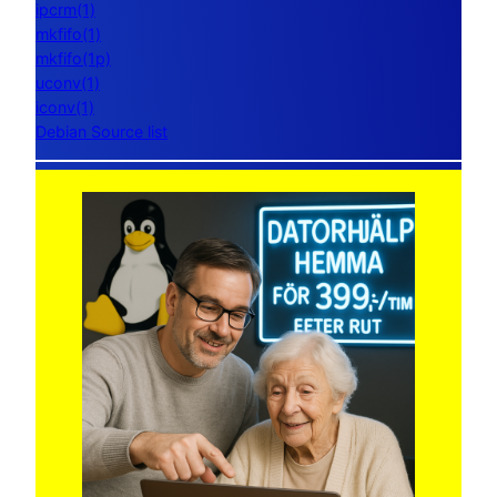
ipcrm(1)
mkfifo(1)
mkfifo(1p)
uconv(1)
iconv(1)
Debian Source list