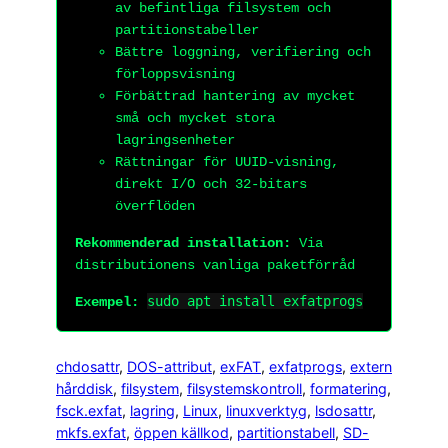
av befintliga filsystem och
partitionstabeller
Bättre loggning, verifiering och
förloppsvisning
Förbättrad hantering av mycket
små och mycket stora
lagringsenheter
Rättningar för UUID-visning,
direkt I/O och 32-bitars
överflöden
Rekommenderad installation:
Via
distributionens vanliga paketförråd
sudo apt install exfatprogs
Exempel:
chdosattr
, 
DOS-attribut
, 
exFAT
, 
exfatprogs
, 
extern
hårddisk
, 
filsystem
, 
filsystemskontroll
, 
formatering
, 
fsck.exfat
, 
lagring
, 
Linux
, 
linuxverktyg
, 
lsdosattr
, 
mkfs.exfat
, 
öppen källkod
, 
partitionstabell
, 
SD-