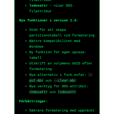
filattribut
lsdosattr
– visar DOS-
filattribut
Nya funktioner i version 1.4:
Stöd för att skapa
partitionstabell vid formatering
Bättre kompatibilitet med
Windows
Ny funktion för egen upcase-
tabell
Utskrift av volymens UUID efter
formatering
--
Nya alternativ i fsck.exfat:
put-mbr
--clear-mbr
och
Nya verktyg för DOS-attribut:
chdosattr
lsdosattr
och
Förbättringar:
Säkrare formatering med upptäckt