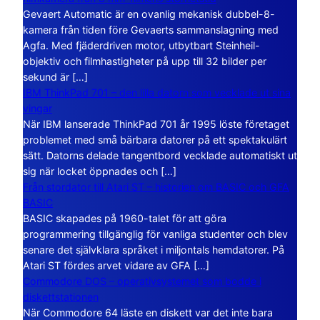
Gevaert Automatic är en ovanlig mekanisk dubbel-8-
kamera från tiden före Gevaerts sammanslagning med
Agfa. Med fjäderdriven motor, utbytbart Steinheil-
objektiv och filmhastigheter på upp till 32 bilder per
sekund är […]
IBM ThinkPad 701 – den lilla datorn som vecklade ut sina
vingar
När IBM lanserade ThinkPad 701 år 1995 löste företaget
problemet med små bärbara datorer på ett spektakulärt
sätt. Datorns delade tangentbord vecklade automatiskt ut
sig när locket öppnades och […]
Från stordator till Atari ST – historien om BASIC och GFA
BASIC
BASIC skapades på 1960-talet för att göra
programmering tillgänglig för vanliga studenter och blev
senare det självklara språket i miljontals hemdatorer. På
Atari ST fördes arvet vidare av GFA […]
Commodore DOS – operativsystemet som bodde i
diskettstationen
När Commodore 64 läste en diskett var det inte bara