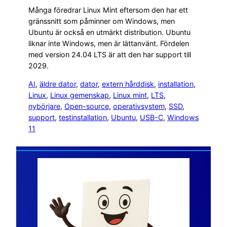
Många föredrar Linux Mint eftersom den har ett
gränssnitt som påminner om Windows, men
Ubuntu är också en utmärkt distribution. Ubuntu
liknar inte Windows, men är lättanvänt. Fördelen
med version 24.04 LTS är att den har support till
2029.
AI
, 
äldre dator
, 
dator
, 
extern hårddisk
, 
installation
, 
Linux
, 
Linux gemenskap
, 
Linux mint
, 
LTS
, 
nybörjare
, 
Open-source
, 
operativsystem
, 
SSD
, 
support
, 
testinstallation
, 
Ubuntu
, 
USB-C
, 
Windows
11