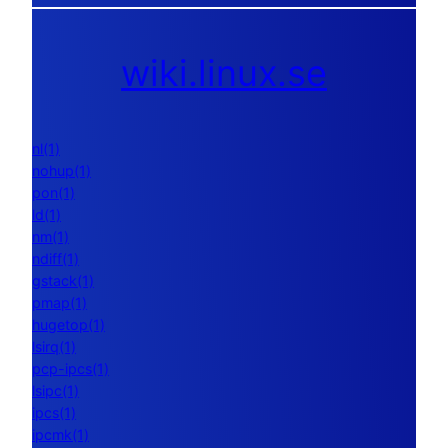
wiki.linux.se
nl(1)
nohup(1)
pon(1)
ld(1)
nm(1)
ndiff(1)
gstack(1)
pmap(1)
hugetop(1)
lsirq(1)
pcp-ipcs(1)
lsipc(1)
ipcs(1)
ipcmk(1)