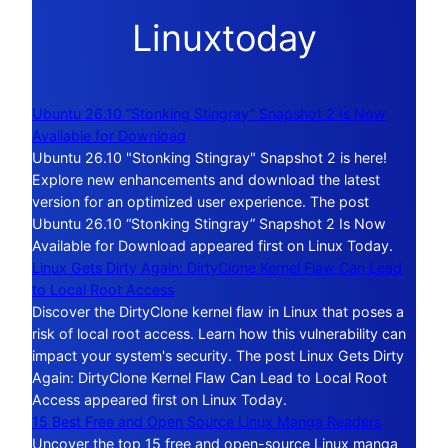
Linuxtoday
Ubuntu 26.10 “Stonking Stingray” Snapshot 2 Is Now
Available for Download
Ubuntu 26.10 "Stonking Stingray" Snapshot 2 is here!
Explore new enhancements and download the latest
version for an optimized user experience. The post
Ubuntu 26.10 “Stonking Stingray” Snapshot 2 Is Now
Available for Download appeared first on Linux Today.
Linux Gets Dirty Again: DirtyClone Kernel Flaw Can Lead
to Local Root Access
Discover the DirtyClone kernel flaw in Linux that poses a
risk of local root access. Learn how this vulnerability can
impact your system's security. The post Linux Gets Dirty
Again: DirtyClone Kernel Flaw Can Lead to Local Root
Access appeared first on Linux Today.
15 Best Free and Open Source Linux Manga Readers
Uncover the top 15 free and open-source Linux manga