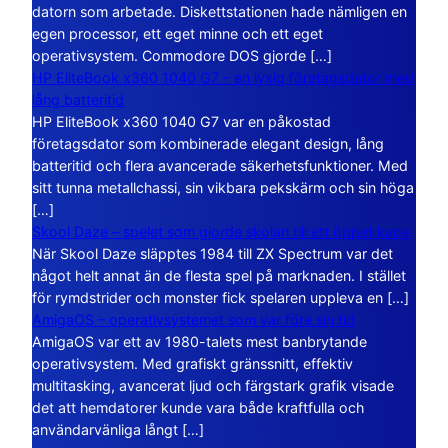
datorn som arbetade. Diskettstationen hade nämligen en
egen processor, ett eget minne och ett eget
operativsystem. Commodore DOS gjorde […]
HP EliteBook x360 1040 G7 – en lyxig företagsdator med
lång batteritid
HP EliteBook x360 1040 G7 var en påkostad
företagsdator som kombinerade elegant design, lång
batteritid och flera avancerade säkerhetsfunktioner. Med
sitt tunna metallchassi, sin vikbara pekskärm och sin höga
[…]
Skool Daze – spelet som gjorde skolan till ett öppet kaos
När Skool Daze släpptes 1984 till ZX Spectrum var det
något helt annat än de flesta spel på marknaden. I stället
för rymdstrider och monster fick spelaren uppleva en […]
AmigaOS – operativsystemet som var före sin tid
AmigaOS var ett av 1980-talets mest banbrytande
operativsystem. Med grafiskt gränssnitt, effektiv
multitasking, avancerat ljud och färgstark grafik visade
det att hemdatorer kunde vara både kraftfulla och
användarvänliga långt […]