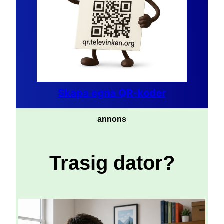
Skapa egna QR-koder
annons
Trasig dator?