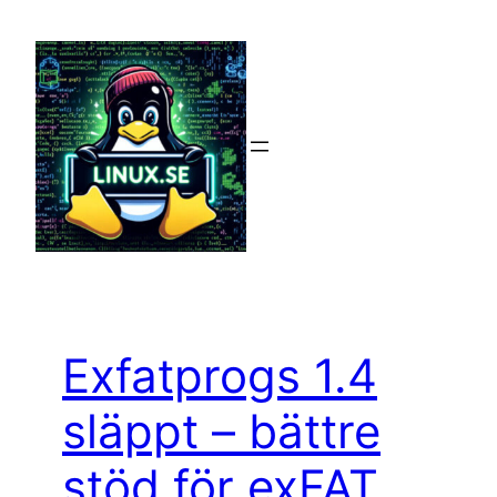
Hoppa
till
innehåll
Exfatprogs 1.4
släppt – bättre
stöd för exFAT