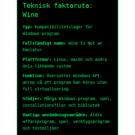
Teknisk faktaruta:
Wine
Typ:
Kompatibilitetslager för
Windows-program
Fullständigt namn:
Wine Is Not an
Emulator
Plattformar:
Linux, macOS och andra
Unix-liknande system
Funktion:
Översätter Windows API-
anrop så att program kan köras utan
full virtualisering
Stödjer:
Många Windows-program, spel,
installationsfiler och bibliotek
Vanliga användningsområden:
Äldre
affärsprogram, spel, verktygsprogram
och testmiljöer