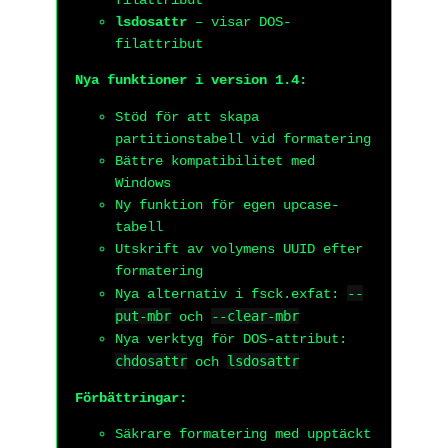
filattribut
lsdosattr
– visar DOS-
filattribut
Nya funktioner i version 1.4:
Stöd för att skapa
partitionstabell vid formatering
Bättre kompatibilitet med
Windows
Ny funktion för egen upcase-
tabell
Utskrift av volymens UUID efter
formatering
--
Nya alternativ i fsck.exfat:
put-mbr
--clear-mbr
och
Nya verktyg för DOS-attribut:
chdosattr
lsdosattr
och
Förbättringar:
Säkrare formatering med upptäckt