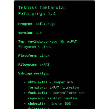
Teknisk faktaruta:
Exfatprogs 1.4
Program:
Exfatprogs
Version:
1.4
Typ:
Användarverktyg för exFAT-
filsystem i Linux
Plattform:
Linux
Filsystem:
exFAT
Viktiga verktyg:
mkfs.exfat
– skapar och
formaterar exFAT-filsystem
fsck.exfat
– kontrollerar och
reparerar exFAT-filsystem
chdosattr
– ändrar DOS-