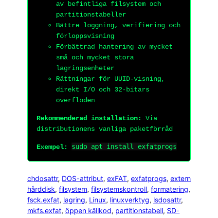
av befintliga filsystem och
partitionstabeller
Bättre loggning, verifiering och
förloppsvisning
Förbättrad hantering av mycket
små och mycket stora
lagringsenheter
Rättningar för UUID-visning,
direkt I/O och 32-bitars
överflöden
Rekommenderad installation:
Via
distributionens vanliga paketförråd
sudo apt install exfatprogs
Exempel:
chdosattr
, 
DOS-attribut
, 
exFAT
, 
exfatprogs
, 
extern
hårddisk
, 
filsystem
, 
filsystemskontroll
, 
formatering
, 
fsck.exfat
, 
lagring
, 
Linux
, 
linuxverktyg
, 
lsdosattr
, 
mkfs.exfat
, 
öppen källkod
, 
partitionstabell
, 
SD-