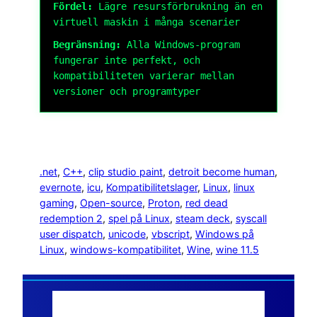
Fördel:
Lägre resursförbrukning än en
virtuell maskin i många scenarier
Begränsning:
Alla Windows-program
fungerar inte perfekt, och
kompatibiliteten varierar mellan
versioner och programtyper
.net
, 
C++
, 
clip studio paint
, 
detroit become human
, 
evernote
, 
icu
, 
Kompatibilitetslager
, 
Linux
, 
linux
gaming
, 
Open-source
, 
Proton
, 
red dead
redemption 2
, 
spel på Linux
, 
steam deck
, 
syscall
user dispatch
, 
unicode
, 
vbscript
, 
Windows på
Linux
, 
windows-kompatibilitet
, 
Wine
, 
wine 11.5