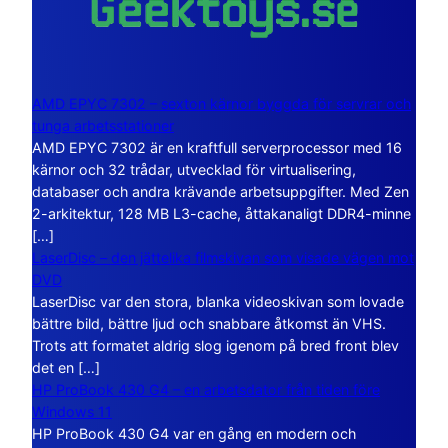
AMD EPYC 7302 – sexton kärnor byggda för servrar och
tunga arbetsstationer
AMD EPYC 7302 är en kraftfull serverprocessor med 16
kärnor och 32 trådar, utvecklad för virtualisering,
databaser och andra krävande arbetsuppgifter. Med Zen
2-arkitektur, 128 MB L3-cache, åttakanaligt DDR4-minne
[…]
LaserDisc – den jättelika filmskivan som visade vägen mot
DVD
LaserDisc var den stora, blanka videoskivan som lovade
bättre bild, bättre ljud och snabbare åtkomst än VHS.
Trots att formatet aldrig slog igenom på bred front blev
det en […]
HP ProBook 430 G4 – en arbetsdator från tiden före
Windows 11
HP ProBook 430 G4 var en gång en modern och