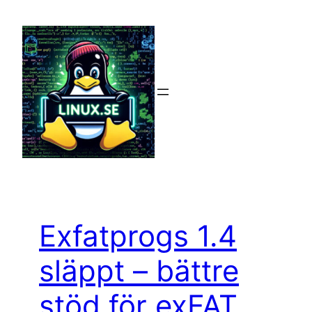
Hoppa
till
innehåll
Exfatprogs 1.4
släppt – bättre
stöd för exFAT