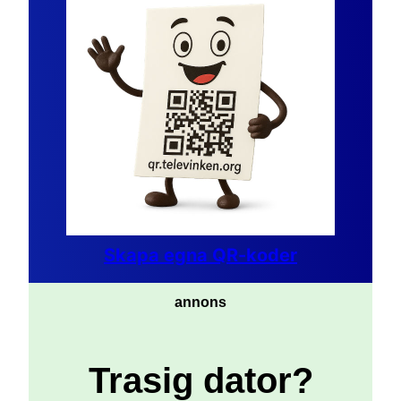
Skapa egna QR-koder
annons
Trasig dator?