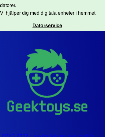
datorer.
Vi hjälper dig med digitala enheter i hemmet.
Datorservice
EPYC 7302 – sexton kärnor byggda för