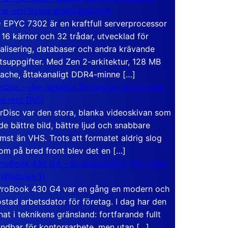
rar och tunga arbetsstationer
EPYC 7302 är en kraftfull serverprocessor
16 kärnor och 32 trådar, utvecklad för
ualisering, databaser och andra krävande
tsuppgifter. Med Zen 2-arkitektur, 128 MB
ache, åttakanaligt DDR4-minne […]
rDisc – den jättelika filmskivan som visade
en mot DVD
rDisc var den stora, blanka videoskivan som
de bättre bild, bättre ljud och snabbare
mst än VHS. Trots att formatet aldrig slog
om på bred front blev det en […]
roBook 430 G4 – en arbetsdator från tiden
 Windows 11
roBook 430 G4 var en gång en modern och
stad arbetsdator för företag. I dag har den
at i teknikens gränsland: fortfarande fullt
ndbar för kontorsarbete, men utan […]