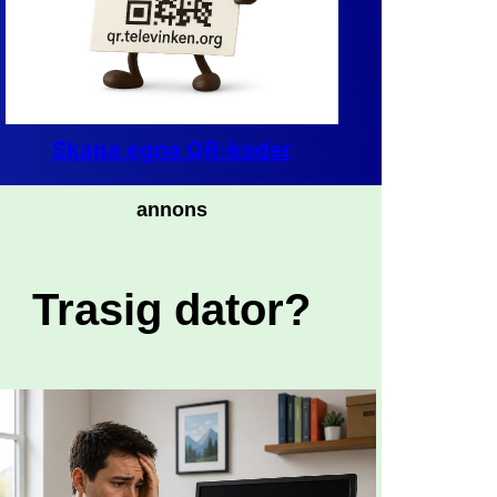
Skapa egna QR-koder
annons
Trasig dator?