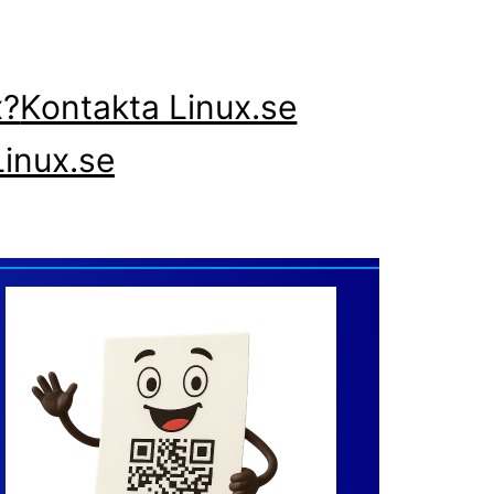
x?
Kontakta Linux.se
inux.se