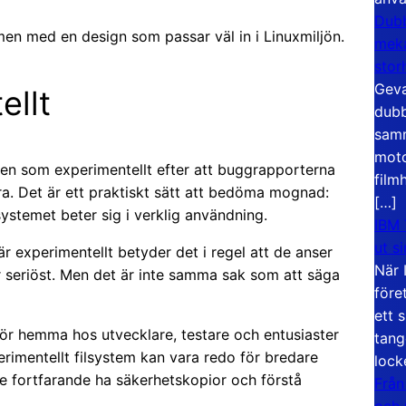
Dubb
en med en design som passar väl in i Linuxmiljön.
meka
stor
Geva
ellt
dubb
samm
moto
gen som experimentellt efter att buggrapporterna
film
tera. Det är ett praktiskt sätt att bedöma mognad:
[…]
ystemet beter sig i verklig användning.
IBM 
ut s
är experimentellt betyder det i regel att de anser
När 
r seriöst. Men det är inte samma sak som att säga
före
ett 
 hör hemma hos utvecklare, testare och entusiaster
tang
erimentellt filsystem kan vara redo för bredare
lock
e fortfarande ha säkerhetskopior och förstå
Från
och