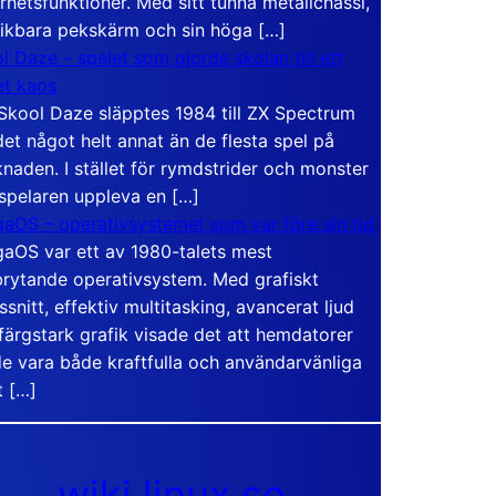
rhetsfunktioner. Med sitt tunna metallchassi,
vikbara pekskärm och sin höga […]
l Daze – spelet som gjorde skolan till ett
t kaos
Skool Daze släpptes 1984 till ZX Spectrum
det något helt annat än de flesta spel på
naden. I stället för rymdstrider och monster
 spelaren uppleva en […]
aOS – operativsystemet som var före sin tid
aOS var ett av 1980-talets mest
rytande operativsystem. Med grafiskt
ssnitt, effektiv multitasking, avancerat ljud
färgstark grafik visade det att hemdatorer
e vara både kraftfulla och användarvänliga
t […]
wiki.linux.se