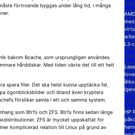
 måste förtroende byggas under lång tid, i många
serv
oner.
AMD 
med 
virt
arbe
L3-c
Lase
knik bakom Bcache, som ursprungligen användes
väg
are hårddiskar. Med tiden växte det till ett helt
Lase
lova
åtko
a spara filer. Det ska helst kunna upptäcka fel,
igen
apa ögonblicksbilder och ibland även kryptera
HP P
cachefs försöker samla i ett och samma system.
före
HP P
hang som Btrfs och ZFS. Btrfs finns sedan länge
påko
uxdistributioner. ZFS är mycket uppskattat för
hamn
mer komplicerad relation till Linux på grund av
anvä