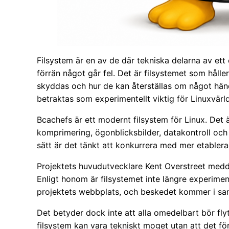
Filsystem är en av de där tekniska delarna av ett
förrän något går fel. Det är filsystemet som håller
skyddas och hur de kan återställas om något händ
betraktas som experimentellt viktig för Linuxvärl
Bcachefs är ett modernt filsystem för Linux. Det 
komprimering, ögonblicksbilder, datakontroll och
sätt är det tänkt att konkurrera med mer etabler
Projektets huvudutvecklare Kent Overstreet medde
Enligt honom är filsystemet inte längre experimen
projektets webbplats, och beskedet kommer i sa
Det betyder dock inte att alla omedelbart bör flytt
filsystem kan vara tekniskt moget utan att det för 