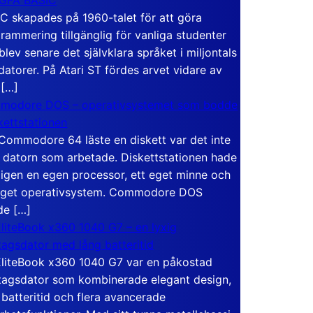
C skapades på 1960-talet för att göra
rammering tillgänglig för vanliga studenter
blev senare det självklara språket i miljontals
atorer. På Atari ST fördes arvet vidare av
 […]
modore DOS – operativsystemet som bodde
skettstationen
Commodore 64 läste en diskett var det inte
 datorn som arbetade. Diskettstationen hade
igen en egen processor, ett eget minne och
eget operativsystem. Commodore DOS
de […]
liteBook x360 1040 G7 – en lyxig
tagsdator med lång batteritid
liteBook x360 1040 G7 var en påkostad
tagsdator som kombinerade elegant design,
 batteritid och flera avancerade