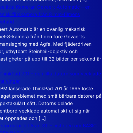
elåtta Kameran Gevaert Automatic – en
nisk filmkamera från 8 mm-filmens
hetstid
ert Automatic är en ovanlig mekanisk
el-8-kamera från tiden före Gevaerts
anslagning med Agfa. Med fjäderdriven
r, utbytbart Steinheil-objektiv och
hastigheter på upp till 32 bilder per sekund är
ThinkPad 701 – den lilla datorn som vecklade
ina vingar
IBM lanserade ThinkPad 701 år 1995 löste
taget problemet med små bärbara datorer på
spektakulärt sätt. Datorns delade
entbord vecklade automatiskt ut sig när
et öppnades och […]
 stordator till Atari ST – historien om BASIC
 GFA BASIC