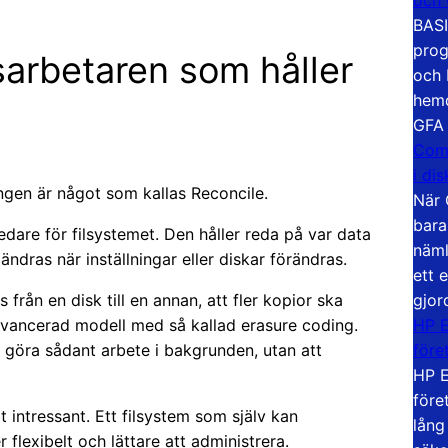
BASI
prog
arbetaren som håller
och 
hemd
GFA
Com
i di
ngen är något som kallas Reconcile.
När 
bara
dare för filsystemet. Den håller reda på var data
näml
ndras när inställningar eller diskar förändras.
ett 
gjor
 från en disk till en annan, att fler kopior ska
HP E
r avancerad modell med så kallad erasure coding.
före
 göra sådant arbete i bakgrunden, utan att
HP E
före
t intressant. Ett filsystem som själv kan
lång
 flexibelt och lättare att administrera.