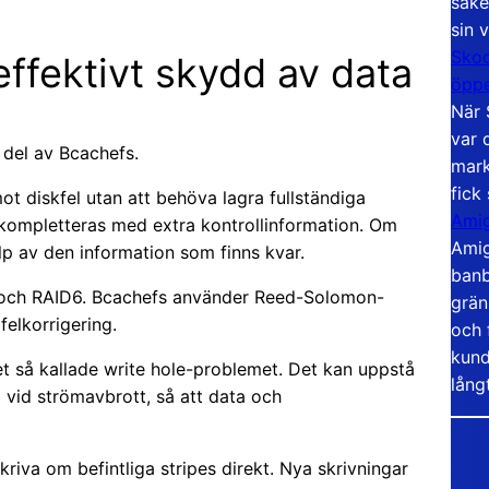
säke
sin 
Skoo
effektivt skydd av data
öppe
När 
var 
del av Bcachefs.
mark
fick
ot diskfel utan att behöva lagra fullständiga
Amig
ch kompletteras med extra kontrollinformation. Om
Amig
p av den information som finns kvar.
banb
 och RAID6. Bcachefs använder Reed-Solomon-
grän
elkorrigering.
och 
kund
t så kallade write hole-problemet. Det kan uppstå
lång
el vid strömavbrott, så att data och
riva om befintliga stripes direkt. Nya skrivningar