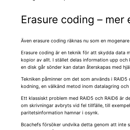
Erasure coding – mer 
Även erasure coding räknas nu som en mogenare 
Erasure coding är en teknik för att skydda data m
kopior av allt. I stället delas information upp o
en disk går sönder kan datan återskapas med hjäl
Tekniken påminner om det som används i RAID5
kodning, en välkänd metod inom datalagring och f
Ett klassiskt problem med RAID5 och RAID6 är de
om skrivningar avbryts vid fel tillfälle, till exemp
paritetsinformation hamnar i osynk.
Bcachefs försöker undvika detta genom att inte sk