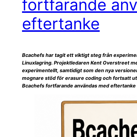
fortfarande a
eftertanke
Bcachefs har tagit ett viktigt steg från experiment
Linuxlagring. Projektledaren Kent Overstreet me
experimentellt, samtidigt som den nya versionen
mognare stöd för erasure coding och fortsatt u
Bcachefs fortfarande användas med eftertanke när