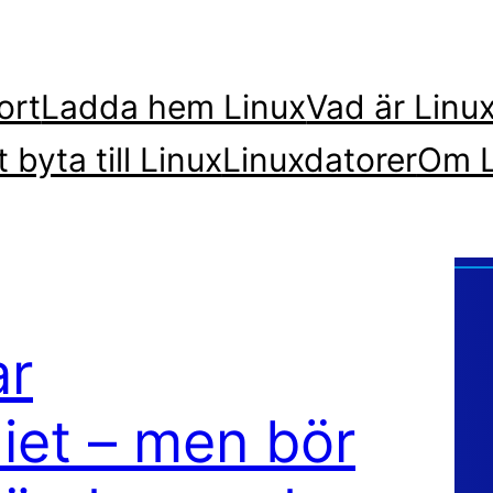
ort
Ladda hem Linux
Vad är Linu
t byta till Linux
Linuxdatorer
Om L
ar
iet – men bör