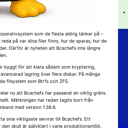
 operativsystem som de flesta aldrig tänker på –
 reda på var dina filer finns, hur de sparas, hur de
er. Därför är nyheten att Bcachefs inte längre
den.
är byggt för att klara sådant som kryptering,
 avancerad lagring över flera diskar. På många
ade filsystem som Btrfs och ZFS.
lar nu att Bcachefs har passerat en viktig gräns.
tellt. Märkningen har redan tagits bort från
mband med version 1.38.6.
a sina viktigaste servrar till Bcachefs. Ett
den skull är självklart i varje produktionsmiljö.
AMD 