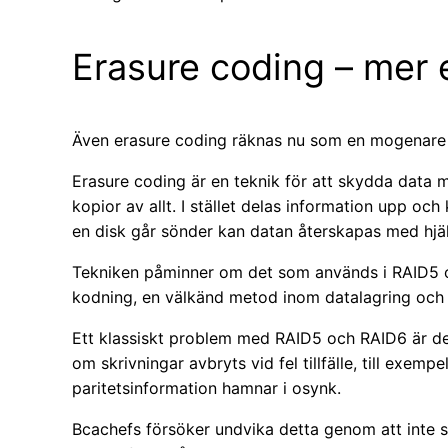
Erasure coding – mer 
Även erasure coding räknas nu som en mogenare 
Erasure coding är en teknik för att skydda data m
kopior av allt. I stället delas information upp o
en disk går sönder kan datan återskapas med hjäl
Tekniken påminner om det som används i RAID5
kodning, en välkänd metod inom datalagring och f
Ett klassiskt problem med RAID5 och RAID6 är de
om skrivningar avbryts vid fel tillfälle, till exemp
paritetsinformation hamnar i osynk.
Bcachefs försöker undvika detta genom att inte sk