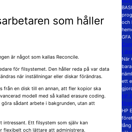
BASI
prog
arbetaren som håller
och 
hemd
GFA
Com
i di
ngen är något som kallas Reconcile.
När 
bara
dare för filsystemet. Den håller reda på var data
näml
ndras när inställningar eller diskar förändras.
ett 
gjor
 från en disk till en annan, att fler kopior ska
HP E
r avancerad modell med så kallad erasure coding.
före
 göra sådant arbete i bakgrunden, utan att
HP E
före
t intressant. Ett filsystem som själv kan
lång
 flexibelt och lättare att administrera.