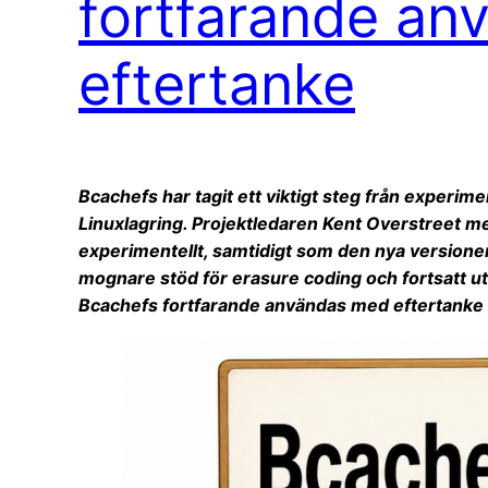
fortfarande a
eftertanke
Bcachefs har tagit ett viktigt steg från experiment
Linuxlagring. Projektledaren Kent Overstreet me
experimentellt, samtidigt som den nya versionen
mognare stöd för erasure coding och fortsatt u
Bcachefs fortfarande användas med eftertanke när