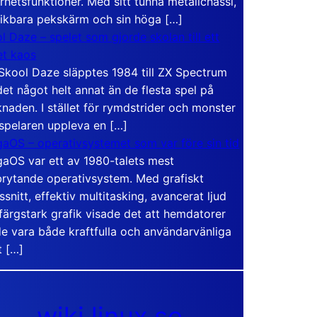
rhetsfunktioner. Med sitt tunna metallchassi,
vikbara pekskärm och sin höga […]
l Daze – spelet som gjorde skolan till ett
t kaos
Skool Daze släpptes 1984 till ZX Spectrum
det något helt annat än de flesta spel på
naden. I stället för rymdstrider och monster
 spelaren uppleva en […]
aOS – operativsystemet som var före sin tid
aOS var ett av 1980-talets mest
rytande operativsystem. Med grafiskt
ssnitt, effektiv multitasking, avancerat ljud
färgstark grafik visade det att hemdatorer
e vara både kraftfulla och användarvänliga
t […]
wiki.linux.se