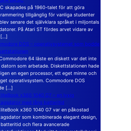
C skapades på 1960-talet för att göra
rammering tillgänglig för vanliga studenter
blev senare det självklara språket i miljontals
atorer. På Atari ST fördes arvet vidare av
 […]
modore DOS – operativsystemet som bodde
skettstationen
Commodore 64 läste en diskett var det inte
 datorn som arbetade. Diskettstationen hade
igen en egen processor, ett eget minne och
eget operativsystem. Commodore DOS
de […]
liteBook x360 1040 G7 – en lyxig
tagsdator med lång batteritid
liteBook x360 1040 G7 var en påkostad
tagsdator som kombinerade elegant design,
 batteritid och flera avancerade