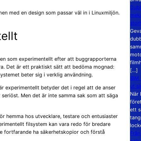
Dubb
en med en design som passar väl in i Linuxmiljön.
meka
stor
Geva
ellt
dubb
samm
moto
gen som experimentellt efter att buggrapporterna
film
tera. Det är ett praktiskt sätt att bedöma mognad:
[…]
ystemet beter sig i verklig användning.
IBM 
ut s
är experimentellt betyder det i regel att de anser
När 
r seriöst. Men det är inte samma sak som att säga
före
ett 
 hör hemma hos utvecklare, testare och entusiaster
tang
erimentellt filsystem kan vara redo för bredare
lock
e fortfarande ha säkerhetskopior och förstå
Från
och