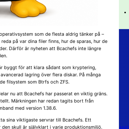
 operativsystem som de flesta aldrig tänker på –
 reda på var dina filer finns, hur de sparas, hur de
er. Därför är nyheten att Bcachefs inte längre
den.
är byggt för att klara sådant som kryptering,
 avancerad lagring över flera diskar. På många
ade filsystem som Btrfs och ZFS.
lar nu att Bcachefs har passerat en viktig gräns.
tellt. Märkningen har redan tagits bort från
mband med version 1.38.6.
a sina viktigaste servrar till Bcachefs. Ett
den skull är självklart i varje produktionsmiljö.
AMD 