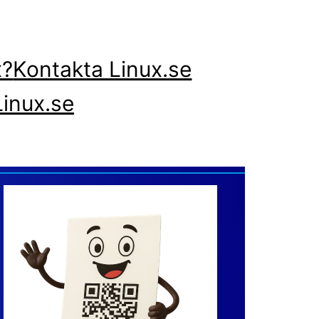
x?
Kontakta Linux.se
inux.se