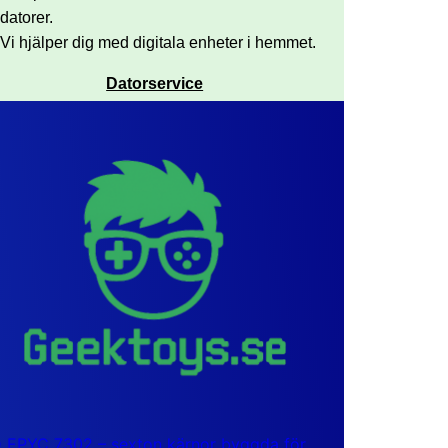
datorer.
Vi hjälper dig med digitala enheter i hemmet.
Datorservice
EPYC 7302 – sexton kärnor byggda för