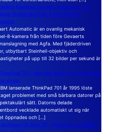
elåtta Kameran Gevaert Automatic – en
nisk filmkamera från 8 mm-filmens
hetstid
ert Automatic är en ovanlig mekanisk
el-8-kamera från tiden före Gevaerts
anslagning med Agfa. Med fjäderdriven
r, utbytbart Steinheil-objektiv och
hastigheter på upp till 32 bilder per sekund är
ThinkPad 701 – den lilla datorn som vecklade
ina vingar
IBM lanserade ThinkPad 701 år 1995 löste
taget problemet med små bärbara datorer på
spektakulärt sätt. Datorns delade
entbord vecklade automatiskt ut sig när
et öppnades och […]
 stordator till Atari ST – historien om BASIC
 GFA BASIC