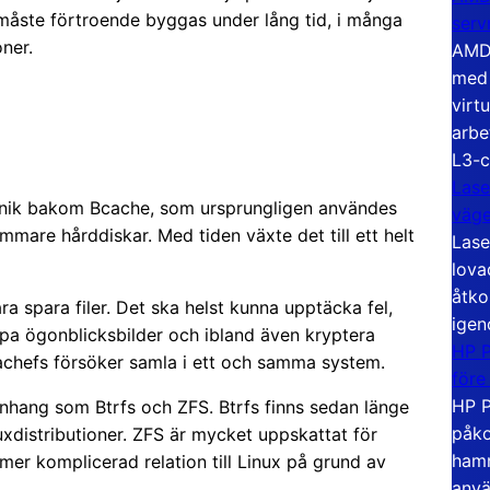
 måste förtroende byggas under lång tid, i många
serv
oner.
AMD 
med 
virt
arbe
L3-c
Lase
knik bakom Bcache, som ursprungligen användes
väg
are hårddiskar. Med tiden växte det till ett helt
Lase
lova
åtko
a spara filer. Det ska helst kunna upptäcka fel,
igen
apa ögonblicksbilder och ibland även kryptera
HP P
cachefs försöker samla i ett och samma system.
före
HP P
hang som Btrfs och ZFS. Btrfs finns sedan länge
påko
uxdistributioner. ZFS är mycket uppskattat för
hamn
mer komplicerad relation till Linux på grund av
anvä