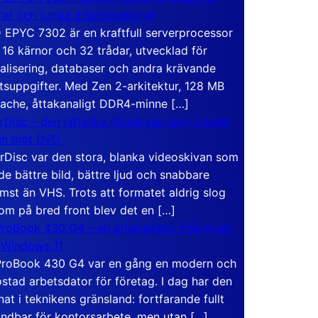
rar och tunga arbetsstationer
EPYC 7302 är en kraftfull serverprocessor
16 kärnor och 32 trådar, utvecklad för
ualisering, databaser och andra krävande
tsuppgifter. Med Zen 2-arkitektur, 128 MB
ache, åttakanaligt DDR4-minne […]
rDisc – den jättelika filmskivan som visade
en mot DVD
rDisc var den stora, blanka videoskivan som
de bättre bild, bättre ljud och snabbare
mst än VHS. Trots att formatet aldrig slog
om på bred front blev det en […]
roBook 430 G4 – en arbetsdator från tiden
 Windows 11
roBook 430 G4 var en gång en modern och
stad arbetsdator för företag. I dag har den
at i teknikens gränsland: fortfarande fullt
ndbar för kontorsarbete, men utan […]