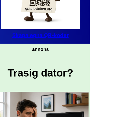
Skapa egna QR-koder
annons
Trasig dator?