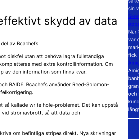
säke
sin 
Skoo
effektivt skydd av data
öppe
När 
var 
del av Bcachefs.
mark
fick
ot diskfel utan att behöva lagra fullständiga
Amig
ch kompletteras med extra kontrollinformation. Om
Amig
p av den information som finns kvar.
banb
 och RAID6. Bcachefs använder Reed-Solomon-
grän
elkorrigering.
och 
kund
t så kallade write hole-problemet. Det kan uppstå
lång
el vid strömavbrott, så att data och
riva om befintliga stripes direkt. Nya skrivningar