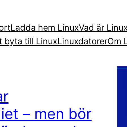
ort
Ladda hem Linux
Vad är Linu
t byta till Linux
Linuxdatorer
Om L
ar
iet – men bör