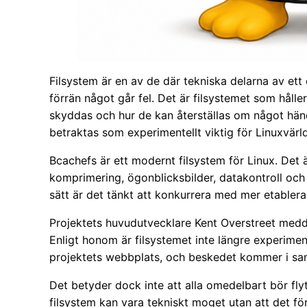
Filsystem är en av de där tekniska delarna av ett
förrän något går fel. Det är filsystemet som håller
skyddas och hur de kan återställas om något händ
betraktas som experimentellt viktig för Linuxvärl
Bcachefs är ett modernt filsystem för Linux. Det 
komprimering, ögonblicksbilder, datakontroll och
sätt är det tänkt att konkurrera med mer etabler
Projektets huvudutvecklare Kent Overstreet medde
Enligt honom är filsystemet inte längre experimen
projektets webbplats, och beskedet kommer i sa
Det betyder dock inte att alla omedelbart bör flytt
filsystem kan vara tekniskt moget utan att det för 