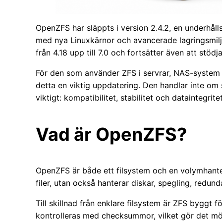
OpenZFS har släppts i version 2.4.2, en underhålls
med nya Linuxkärnor och avancerade lagringsmilj
från 4.18 upp till 7.0 och fortsätter även att st
För den som använder ZFS i servrar, NAS-system 
detta en viktig uppdatering. Den handlar inte om 
viktigt: kompatibilitet, stabilitet och dataintegritet
Vad är OpenZFS?
OpenZFS är både ett filsystem och en volymhanter
filer, utan också hanterar diskar, spegling, redun
Till skillnad från enklare filsystem är ZFS byggt f
kontrolleras med checksummor, vilket gör det möj