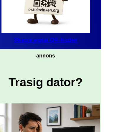
Skapa egna QR-koder
annons
Trasig dator?