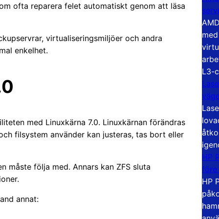
m ofta reparera felet automatiskt genom att läsa
serv
AMD 
med 
kupservrar, virtualiseringsmiljöer och andra
virt
imal enkelhet.
arbe
L3-c
.0
Lase
väg
Lase
lova
liteten med Linuxkärna 7.0. Linuxkärnan förändras
åtko
och filsystem använder kan justeras, tas bort eller
igen
HP P
en måste följa med. Annars kan ZFS sluta
före
ioner.
HP P
påko
land annat:
hamn
anvä