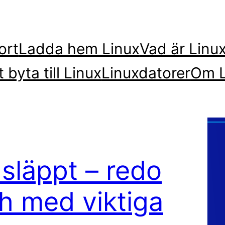
ort
Ladda hem Linux
Vad är Linu
t byta till Linux
Linuxdatorer
Om L
släppt – redo
ch med viktiga