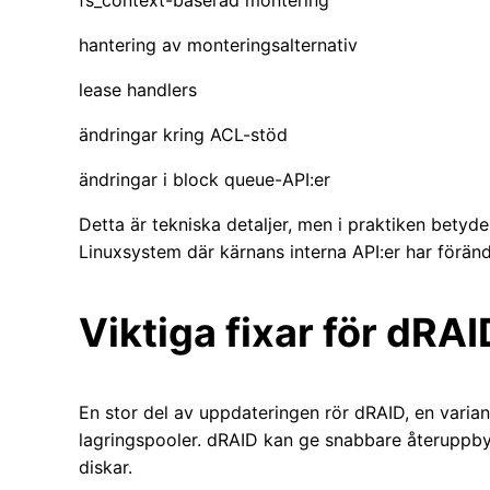
fs_context-baserad montering
hantering av monteringsalternativ
lease handlers
ändringar kring ACL-stöd
ändringar i block queue-API:er
Detta är tekniska detaljer, men i praktiken bety
Linuxsystem där kärnans interna API:er har föränd
Viktiga fixar för dRAI
En stor del av uppdateringen rör dRAID, en varia
lagringspooler. dRAID kan ge snabbare återuppby
diskar.