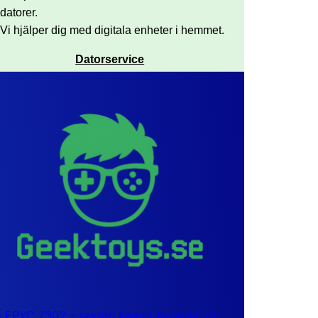
datorer.
Vi hjälper dig med digitala enheter i hemmet.
Datorservice
EPYC 7302 – sexton kärnor byggda för