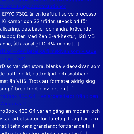
rar och tunga arbetsstationer
EPYC 7302 är en kraftfull serverprocessor
16 kärnor och 32 trådar, utvecklad för
ualisering, databaser och andra krävande
tsuppgifter. Med Zen 2-arkitektur, 128 MB
ache, åttakanaligt DDR4-minne […]
rDisc – den jättelika filmskivan som visade
en mot DVD
rDisc var den stora, blanka videoskivan som
de bättre bild, bättre ljud och snabbare
mst än VHS. Trots att formatet aldrig slog
om på bred front blev det en […]
roBook 430 G4 – en arbetsdator från tiden
 Windows 11
roBook 430 G4 var en gång en modern och
stad arbetsdator för företag. I dag har den
at i teknikens gränsland: fortfarande fullt
ndbar för kontorsarbete, men utan […]