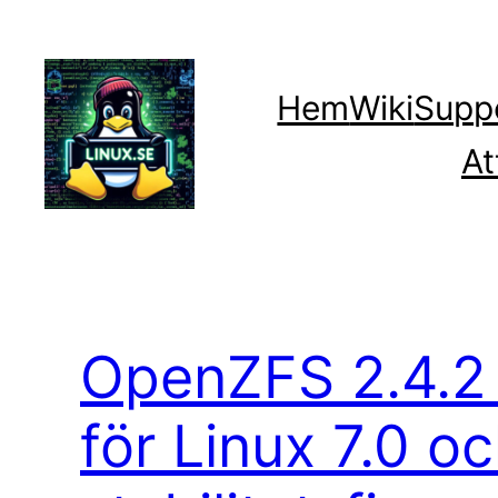
Hoppa
till
innehåll
Hem
Wiki
Supp
At
OpenZFS 2.4.2 
för Linux 7.0 o