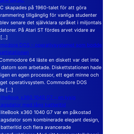
C skapades på 1960-talet för att göra
rammering tillgänglig för vanliga studenter
blev senare det självklara språket i miljontals
atorer. På Atari ST fördes arvet vidare av
 […]
modore DOS – operativsystemet som bodde
skettstationen
Commodore 64 läste en diskett var det inte
 datorn som arbetade. Diskettstationen hade
igen en egen processor, ett eget minne och
eget operativsystem. Commodore DOS
de […]
liteBook x360 1040 G7 – en lyxig
tagsdator med lång batteritid
liteBook x360 1040 G7 var en påkostad
tagsdator som kombinerade elegant design,
 batteritid och flera avancerade