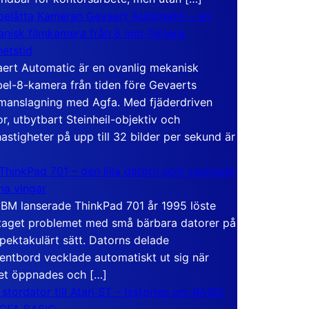
elåtta Kameran Gevaert Automatic – en
nisk filmkamera från 8 mm-filmens
hetstid
ert Automatic är en ovanlig mekanisk
el-8-kamera från tiden före Gevaerts
anslagning med Agfa. Med fjäderdriven
r, utbytbart Steinheil-objektiv och
hastigheter på upp till 32 bilder per sekund är
ThinkPad 701 – den lilla datorn som vecklade
ina vingar
IBM lanserade ThinkPad 701 år 1995 löste
taget problemet med små bärbara datorer på
spektakulärt sätt. Datorns delade
entbord vecklade automatiskt ut sig när
et öppnades och […]
 stordator till Atari ST – historien om BASIC
 GFA BASIC