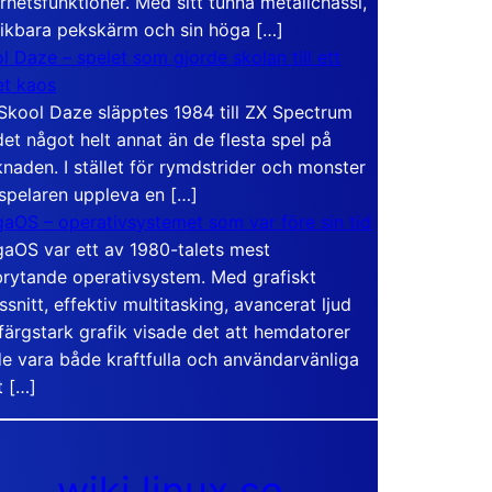
rhetsfunktioner. Med sitt tunna metallchassi,
vikbara pekskärm och sin höga […]
l Daze – spelet som gjorde skolan till ett
t kaos
Skool Daze släpptes 1984 till ZX Spectrum
det något helt annat än de flesta spel på
naden. I stället för rymdstrider och monster
 spelaren uppleva en […]
aOS – operativsystemet som var före sin tid
aOS var ett av 1980-talets mest
rytande operativsystem. Med grafiskt
ssnitt, effektiv multitasking, avancerat ljud
färgstark grafik visade det att hemdatorer
e vara både kraftfulla och användarvänliga
t […]
wiki.linux.se