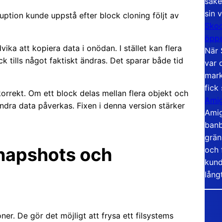
säke
sin 
uption kunde uppstå efter block cloning följt av
Skoo
öppe
ika att kopiera data i onödan. I stället kan flera
När 
ock tills något faktiskt ändras. Det sparar både tid
var 
mark
fick
orrekt. Om ett block delas mellan flera objekt och
Amig
andra data påverkas. Fixen i denna version stärker
Amig
banb
grän
snapshots och
och 
kund
lång
r. De gör det möjligt att frysa ett filsystems