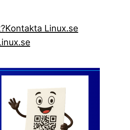
x?
Kontakta Linux.se
inux.se