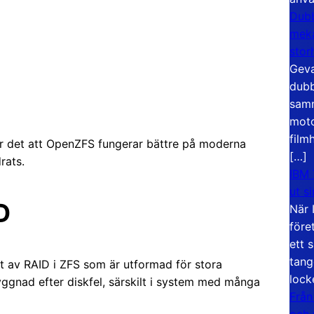
Dubb
meka
stor
Geva
dubb
samm
moto
film
der det att OpenZFS fungerar bättre på moderna
[…]
rats.
IBM 
ut s
D
När 
före
ett 
tang
nt av RAID i ZFS som är utformad för stora
lock
ggnad efter diskfel, särskilt i system med många
Från
och