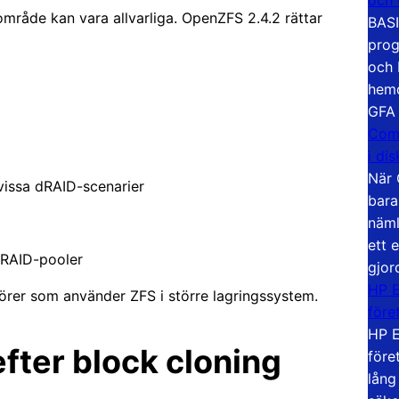
mråde kan vara allvarliga. OpenZFS 2.4.2 rättar
BASI
prog
och 
hemd
GFA
Com
i di
När 
 vissa dRAID-scenarier
bara
näml
ett 
dRAID-pooler
gjor
HP E
atörer som använder ZFS i större lagringssystem.
före
HP E
efter block cloning
före
lång