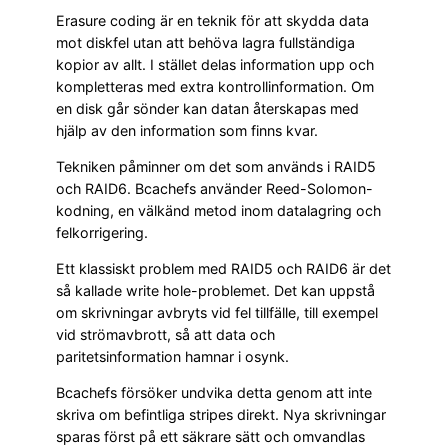
Erasure coding är en teknik för att skydda data
mot diskfel utan att behöva lagra fullständiga
kopior av allt. I stället delas information upp och
kompletteras med extra kontrollinformation. Om
en disk går sönder kan datan återskapas med
hjälp av den information som finns kvar.
Tekniken påminner om det som används i RAID5
och RAID6. Bcachefs använder Reed-Solomon-
kodning, en välkänd metod inom datalagring och
felkorrigering.
Ett klassiskt problem med RAID5 och RAID6 är det
så kallade write hole-problemet. Det kan uppstå
om skrivningar avbryts vid fel tillfälle, till exempel
vid strömavbrott, så att data och
paritetsinformation hamnar i osynk.
Bcachefs försöker undvika detta genom att inte
skriva om befintliga stripes direkt. Nya skrivningar
sparas först på ett säkrare sätt och omvandlas