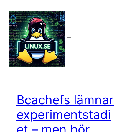
Hoppa
till
innehåll
Bcachefs lämnar
experimentstadi
et – men bör