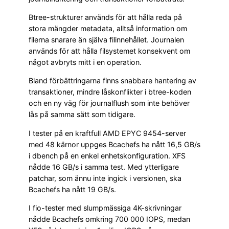
Btree-strukturer används för att hålla reda på
stora mängder metadata, alltså information om
filerna snarare än själva filinnehållet. Journalen
används för att hålla filsystemet konsekvent om
något avbryts mitt i en operation.
Bland förbättringarna finns snabbare hantering av
transaktioner, mindre låskonflikter i btree-koden
och en ny väg för journalflush som inte behöver
lås på samma sätt som tidigare.
I tester på en kraftfull AMD EPYC 9454-server
med 48 kärnor uppges Bcachefs ha nått 16,5 GB/s
i dbench på en enkel enhetskonfiguration. XFS
nådde 16 GB/s i samma test. Med ytterligare
patchar, som ännu inte ingick i versionen, ska
Bcachefs ha nått 19 GB/s.
I fio-tester med slumpmässiga 4K-skrivningar
nådde Bcachefs omkring 700 000 IOPS, medan