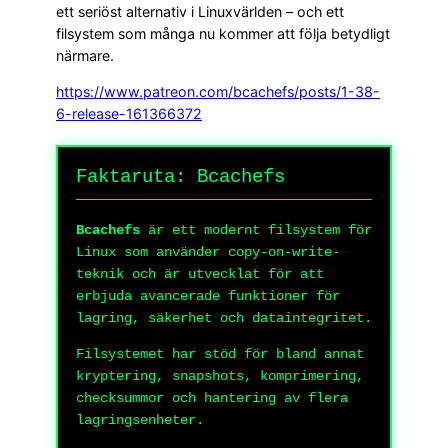
ett seriöst alternativ i Linuxvärlden – och ett
filsystem som många nu kommer att följa betydligt
närmare.
https://www.patreon.com/bcachefs/posts/1-38-
6-release-161366372
Faktaruta: Bcachefs
Bcachefs
är ett modernt filsystem för
Linux som använder copy-on-write-
teknik och är utvecklat för att
erbjuda avancerade funktioner för
lagring, säkerhet och dataintegritet.
Filsystemet har stöd för bland annat
kryptering, snapshots, komprimering,
checksummor och hantering av flera
lagringsenheter.