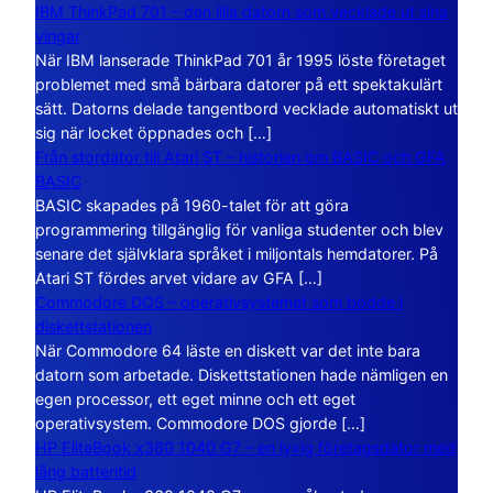
IBM ThinkPad 701 – den lilla datorn som vecklade ut sina
vingar
När IBM lanserade ThinkPad 701 år 1995 löste företaget
problemet med små bärbara datorer på ett spektakulärt
sätt. Datorns delade tangentbord vecklade automatiskt ut
sig när locket öppnades och […]
Från stordator till Atari ST – historien om BASIC och GFA
BASIC
BASIC skapades på 1960-talet för att göra
programmering tillgänglig för vanliga studenter och blev
senare det självklara språket i miljontals hemdatorer. På
Atari ST fördes arvet vidare av GFA […]
Commodore DOS – operativsystemet som bodde i
diskettstationen
När Commodore 64 läste en diskett var det inte bara
datorn som arbetade. Diskettstationen hade nämligen en
egen processor, ett eget minne och ett eget
operativsystem. Commodore DOS gjorde […]
HP EliteBook x360 1040 G7 – en lyxig företagsdator med
lång batteritid