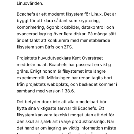
Linuxvärlden.
Bcachefs är ett modernt filsystem för Linux. Det är
byggt för att klara sådant som kryptering,
komprimering, ögonblicksbilder, datakontroll och
avancerad lagring över flera diskar. På många sätt
är det tänkt att konkurrera med mer etablerade
filsystem som Btrfs och ZFS.
Projektets huvudutvecklare Kent Overstreet
meddelar nu att Bcachefs har passerat en viktig
gräns. Enligt honom är filsystemet inte längre
experimentellt. Märkningen har redan tagits bort
från projektets webbplats, och beskedet kommer i
samband med version 1.38.6.
Det betyder dock inte att alla omedelbart bör
flytta sina viktigaste servrar till Bcachefs. Ett
filsystem kan vara tekniskt moget utan att det för
den skull är självklart i varje produktionsmiljö. När
det handlar om lagring av viktig information måste