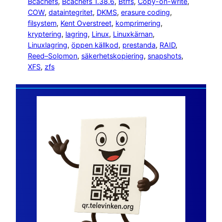
Bcachefs
, 
Bcachefs 1.38.6
, 
Btrfs
, 
Copy-on-write
, 
COW
, 
dataintegritet
, 
DKMS
, 
erasure coding
, 
filsystem
, 
Kent Overstreet
, 
komprimering
, 
kryptering
, 
lagring
, 
Linux
, 
Linuxkärnan
, 
Linuxlagring
, 
öppen källkod
, 
prestanda
, 
RAID
, 
Reed–Solomon
, 
säkerhetskopiering
, 
snapshots
, 
XFS
, 
zfs