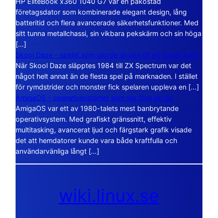
HP EliteBook x360 1040 G7 var en påkostad
företagsdator som kombinerade elegant design, lång
batteritid och flera avancerade säkerhetsfunktioner. Med
sitt tunna metallchassi, sin vikbara pekskärm och sin höga
[…]
Skool Daze – spelet som gjorde skolan till ett öppet kaos
När Skool Daze släpptes 1984 till ZX Spectrum var det
något helt annat än de flesta spel på marknaden. I stället
för rymdstrider och monster fick spelaren uppleva en […]
AmigaOS – operativsystemet som var före sin tid
AmigaOS var ett av 1980-talets mest banbrytande
operativsystem. Med grafiskt gränssnitt, effektiv
multitasking, avancerat ljud och färgstark grafik visade
det att hemdatorer kunde vara både kraftfulla och
användarvänliga långt […]
wiki.linux.se