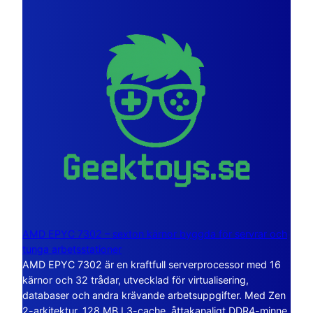
AMD EPYC 7302 – sexton kärnor byggda för servrar och
tunga arbetsstationer
AMD EPYC 7302 är en kraftfull serverprocessor med 16
kärnor och 32 trådar, utvecklad för virtualisering,
databaser och andra krävande arbetsuppgifter. Med Zen
2-arkitektur, 128 MB L3-cache, åttakanaligt DDR4-minne