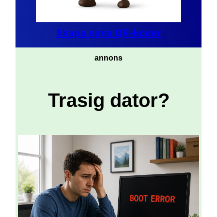
Skapa egna QR-koder
annons
Trasig dator?