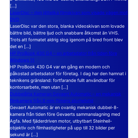
[…]
LaserDisc – den jättelika filmskivan som visade vägen mot
DVD
LaserDisc var den stora, blanka videoskivan som lovade
bättre bild, bättre ljud och snabbare åtkomst än VHS.
Trots att formatet aldrig slog igenom på bred front blev
det en […]
HP ProBook 430 G4 – en arbetsdator från tiden före
Windows 11
HP ProBook 430 G4 var en gång en modern och
påkostad arbetsdator för företag. I dag har den hamnat i
teknikens gränsland: fortfarande fullt användbar för
kontorsarbete, men utan […]
Dubbelåtta Kameran Gevaert Automatic – en mekanisk
filmkamera från 8 mm-filmens storhetstid
Gevaert Automatic är en ovanlig mekanisk dubbel-8-
kamera från tiden före Gevaerts sammanslagning med
Agfa. Med fjäderdriven motor, utbytbart Steinheil-
objektiv och filmhastigheter på upp till 32 bilder per
sekund är […]