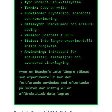
Typ:
Modernt Linux-filsystem
Teknik:
Copy-on-write
Funktioner:
Kryptering, snapshots
och komprimering
Dataskydd:
Checksummor och erasure
coding
Version:
Bcachefs 1.38.6
Status:
Inte längre experimentellt
enligt projektet
Användning:
Intressant för
entusiaster, testmiljöer och
avancerad Linuxlagring
Även om Bcachefs inte längre räknas
som experimentellt bör det
fortfarande användas med eftertanke
på system där viktig eller
affärskritisk data lagras.