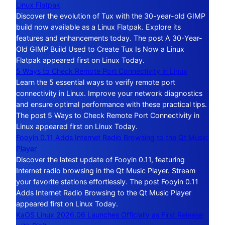
Linux Flatpak
Discover the evolution of Tux with the 30-year-old GIMP
build now available as a Linux Flatpak. Explore its
features and enhancements today. The post A 30-Year-
Old GIMP Build Used to Create Tux Is Now a Linux
Flatpak appeared first on Linux Today.
5 Ways to Check Remote Port Connectivity in Linux
Learn the 5 essential ways to verify remote port
connectivity in Linux. Improve your network diagnostics
and ensure optimal performance with these practical tips.
The post 5 Ways to Check Remote Port Connectivity in
Linux appeared first on Linux Today.
Fooyin 0.11 Adds Internet Radio Browsing to the Qt Music
Player
Discover the latest update of Fooyin 0.11, featuring
Internet radio browsing in the Qt Music Player. Stream
your favorite stations effortlessly. The post Fooyin 0.11
Adds Internet Radio Browsing to the Qt Music Player
appeared first on Linux Today.
KaOS Linux 2026.06 Launches Officially as First Release