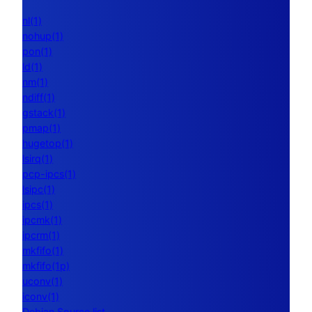
nl(1)
nohup(1)
pon(1)
ld(1)
nm(1)
ndiff(1)
gstack(1)
pmap(1)
hugetop(1)
lsirq(1)
pcp-ipcs(1)
lsipc(1)
ipcs(1)
ipcmk(1)
ipcrm(1)
mkfifo(1)
mkfifo(1p)
uconv(1)
iconv(1)
Debian Source list