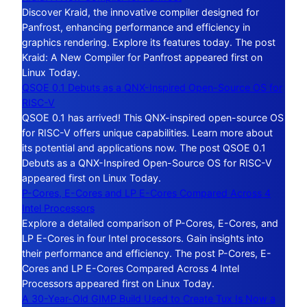
Discover Kraid, the innovative compiler designed for
Panfrost, enhancing performance and efficiency in
graphics rendering. Explore its features today. The post
Kraid: A New Compiler for Panfrost appeared first on
Linux Today.
QSOE 0.1 Debuts as a QNX-Inspired Open-Source OS for
RISC-V
QSOE 0.1 has arrived! This QNX-inspired open-source OS
for RISC-V offers unique capabilities. Learn more about
its potential and applications now. The post QSOE 0.1
Debuts as a QNX-Inspired Open-Source OS for RISC-V
appeared first on Linux Today.
P-Cores, E-Cores and LP E-Cores Compared Across 4
Intel Processors
Explore a detailed comparison of P-Cores, E-Cores, and
LP E-Cores in four Intel processors. Gain insights into
their performance and efficiency. The post P-Cores, E-
Cores and LP E-Cores Compared Across 4 Intel
Processors appeared first on Linux Today.
A 30-Year-Old GIMP Build Used to Create Tux Is Now a