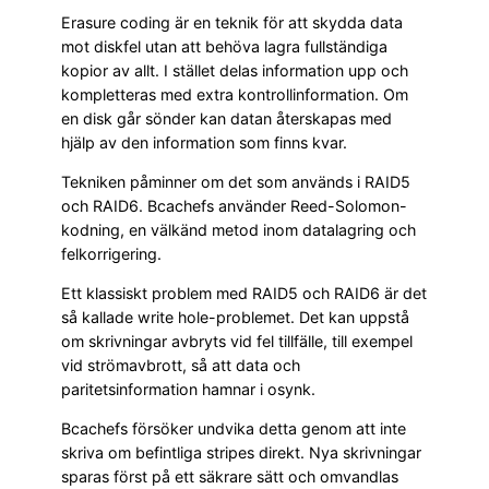
Erasure coding är en teknik för att skydda data
mot diskfel utan att behöva lagra fullständiga
kopior av allt. I stället delas information upp och
kompletteras med extra kontrollinformation. Om
en disk går sönder kan datan återskapas med
hjälp av den information som finns kvar.
Tekniken påminner om det som används i RAID5
och RAID6. Bcachefs använder Reed-Solomon-
kodning, en välkänd metod inom datalagring och
felkorrigering.
Ett klassiskt problem med RAID5 och RAID6 är det
så kallade write hole-problemet. Det kan uppstå
om skrivningar avbryts vid fel tillfälle, till exempel
vid strömavbrott, så att data och
paritetsinformation hamnar i osynk.
Bcachefs försöker undvika detta genom att inte
skriva om befintliga stripes direkt. Nya skrivningar
sparas först på ett säkrare sätt och omvandlas