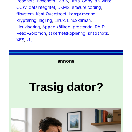
Bcachefs
, 
Bcachefs 1.38.6
, 
Btrfs
, 
Copy-on-write
, 
COW
, 
dataintegritet
, 
DKMS
, 
erasure coding
, 
filsystem
, 
Kent Overstreet
, 
komprimering
, 
kryptering
, 
lagring
, 
Linux
, 
Linuxkärnan
, 
Linuxlagring
, 
öppen källkod
, 
prestanda
, 
RAID
, 
Reed–Solomon
, 
säkerhetskopiering
, 
snapshots
, 
XFS
, 
zfs
annons
Trasig dator?