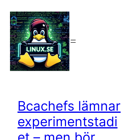
Hoppa
till
innehåll
Bcachefs lämnar
experimentstadi
et – men bör