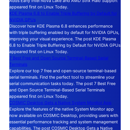
Adds Early Intel Nova Lake and AMD Strix Halo Support
appeared first on Linux Today.
KDE Plasma 6.8 to Enable Triple Buffering by Default for
NVIDIA GPUs
Discover how KDE Plasma 6.8 enhances performance
with triple buffering enabled by default for NVIDIA GPUs,
improving your visual experience. The post KDE Plasma
6.8 to Enable Triple Buffering by Default for NVIDIA GPUs
appeared first on Linux Today.
7 Best Free and Open Source Terminal-Based Serial
Terminals
Explore our top 7 free and open-source terminal-based
serial terminals. Find the perfect tool to streamline your
serial communication tasks today. The post 7 Best Free
and Open Source Terminal-Based Serial Terminals
appeared first on Linux Today.
COSMIC Desktop Gets a Native System Monitor App
Explore the features of the native System Monitor app
now available on COSMIC Desktop, providing users with
essential performance tracking and system management
capabilities. The post COSMIC Desktop Gets a Native