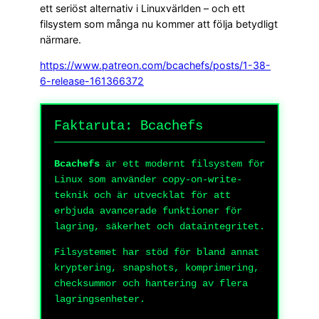
ett seriöst alternativ i Linuxvärlden – och ett
filsystem som många nu kommer att följa betydligt
närmare.
https://www.patreon.com/bcachefs/posts/1-38-
6-release-161366372
Faktaruta: Bcachefs
Bcachefs
är ett modernt filsystem för
Linux som använder copy-on-write-
teknik och är utvecklat för att
erbjuda avancerade funktioner för
lagring, säkerhet och dataintegritet.
Filsystemet har stöd för bland annat
kryptering, snapshots, komprimering,
checksummor och hantering av flera
lagringsenheter.