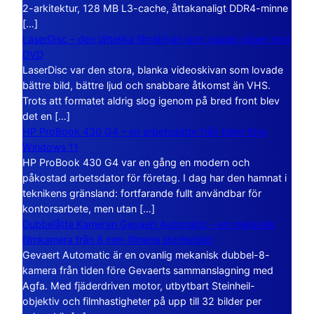
2-arkitektur, 128 MB L3-cache, åttakanaligt DDR4-minne
[…]
LaserDisc – den jättelika filmskivan som visade vägen mot
DVD
LaserDisc var den stora, blanka videoskivan som lovade
bättre bild, bättre ljud och snabbare åtkomst än VHS.
Trots att formatet aldrig slog igenom på bred front blev
det en […]
HP ProBook 430 G4 – en arbetsdator från tiden före
Windows 11
HP ProBook 430 G4 var en gång en modern och
påkostad arbetsdator för företag. I dag har den hamnat i
teknikens gränsland: fortfarande fullt användbar för
kontorsarbete, men utan […]
Dubbelåtta Kameran Gevaert Automatic – en mekanisk
filmkamera från 8 mm-filmens storhetstid
Gevaert Automatic är en ovanlig mekanisk dubbel-8-
kamera från tiden före Gevaerts sammanslagning med
Agfa. Med fjäderdriven motor, utbytbart Steinheil-
objektiv och filmhastigheter på upp till 32 bilder per