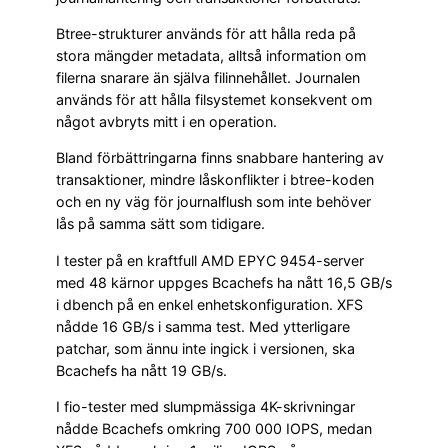
Btree-strukturer används för att hålla reda på
stora mängder metadata, alltså information om
filerna snarare än själva filinnehållet. Journalen
används för att hålla filsystemet konsekvent om
något avbryts mitt i en operation.
Bland förbättringarna finns snabbare hantering av
transaktioner, mindre låskonflikter i btree-koden
och en ny väg för journalflush som inte behöver
lås på samma sätt som tidigare.
I tester på en kraftfull AMD EPYC 9454-server
med 48 kärnor uppges Bcachefs ha nått 16,5 GB/s
i dbench på en enkel enhetskonfiguration. XFS
nådde 16 GB/s i samma test. Med ytterligare
patchar, som ännu inte ingick i versionen, ska
Bcachefs ha nått 19 GB/s.
I fio-tester med slumpmässiga 4K-skrivningar
nådde Bcachefs omkring 700 000 IOPS, medan