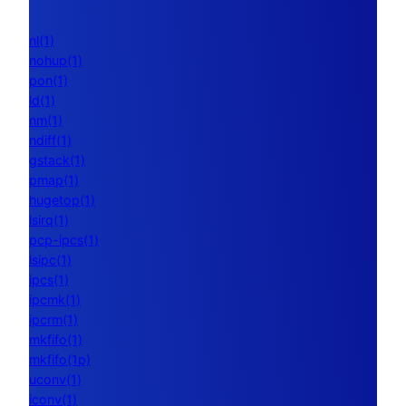
nl(1)
nohup(1)
pon(1)
ld(1)
nm(1)
ndiff(1)
gstack(1)
pmap(1)
hugetop(1)
lsirq(1)
pcp-ipcs(1)
lsipc(1)
ipcs(1)
ipcmk(1)
ipcrm(1)
mkfifo(1)
mkfifo(1p)
uconv(1)
iconv(1)