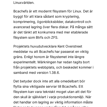
Linuxvärlden.
Bcachefs är ett modernt filsystem för Linux. Det är
byggt för att klara sådant som kryptering,
komprimering, ögonblicksbilder, datakontroll och
avancerad lagring över flera diskar. På många sätt
är det tänkt att konkurrera med mer etablerade
filsystem som Btrfs och ZFS.
Projektets huvudutvecklare Kent Overstreet
meddelar nu att Bcachefs har passerat en viktig
gräns. Enligt honom är filsystemet inte längre
experimentellt. Märkningen har redan tagits bort
från projektets webbplats, och beskedet kommer i
samband med version 1.38.6.
Det betyder dock inte att alla omedelbart bör
flytta sina viktigaste servrar till Bcachefs. Ett
filsystem kan vara tekniskt moget utan att det för
den skull är självklart i varje produktionsmiljö. När
det handlar om lagring av viktig information måste