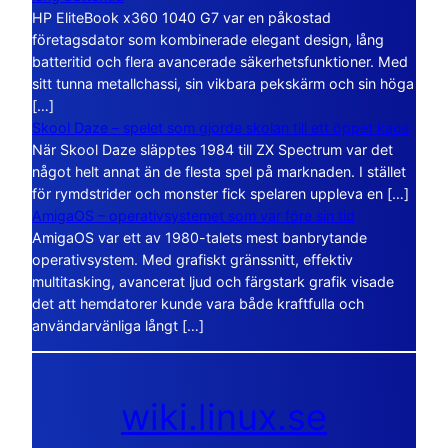
HP EliteBook x360 1040 G7 var en påkostad
företagsdator som kombinerade elegant design, lång
batteritid och flera avancerade säkerhetsfunktioner. Med
sitt tunna metallchassi, sin vikbara pekskärm och sin höga
[…]
Skool Daze – spelet som gjorde skolan till ett öppet kaos
När Skool Daze släpptes 1984 till ZX Spectrum var det
något helt annat än de flesta spel på marknaden. I stället
för rymdstrider och monster fick spelaren uppleva en […]
AmigaOS – operativsystemet som var före sin tid
AmigaOS var ett av 1980-talets mest banbrytande
operativsystem. Med grafiskt gränssnitt, effektiv
multitasking, avancerat ljud och färgstark grafik visade
det att hemdatorer kunde vara både kraftfulla och
användarvänliga långt […]
wiki.linux.se