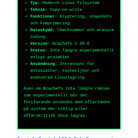
Typ:
Modernt Linux-filsystem
Teknik:
Copy-on-write
Funktioner:
Kryptering, snapshots
och komprimering
Dataskydd:
Checksummor och erasure
coding
Version:
Bcachefs 1.38.6
Status:
Inte längre experimentellt
enligt projektet
Användning:
Intressant för
entusiaster, testmiljöer och
avancerad Linuxlagring
Även om Bcachefs inte längre räknas
som experimentellt bör det
fortfarande användas med eftertanke
på system där viktig eller
affärskritisk data lagras.