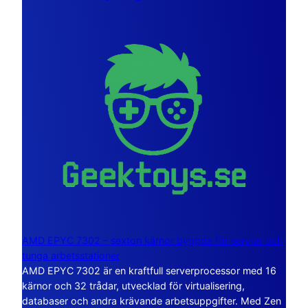
AMD EPYC 7302 – sexton kärnor byggda för servrar och
tunga arbetsstationer
AMD EPYC 7302 är en kraftfull serverprocessor med 16
kärnor och 32 trådar, utvecklad för virtualisering,
databaser och andra krävande arbetsuppgifter. Med Zen