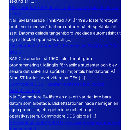
sekund är […]
IBM ThinkPad 701 – den lilla datorn som vecklade ut sina
vingar
När IBM lanserade ThinkPad 701 år 1995 löste företaget
problemet med små bärbara datorer på ett spektakulärt
sätt. Datorns delade tangentbord vecklade automatiskt ut
sig när locket öppnades och […]
Från stordator till Atari ST – historien om BASIC och GFA
BASIC
BASIC skapades på 1960-talet för att göra
programmering tillgänglig för vanliga studenter och blev
senare det självklara språket i miljontals hemdatorer. På
Atari ST fördes arvet vidare av GFA […]
Commodore DOS – operativsystemet som bodde i
diskettstationen
När Commodore 64 läste en diskett var det inte bara
datorn som arbetade. Diskettstationen hade nämligen en
egen processor, ett eget minne och ett eget
operativsystem. Commodore DOS gjorde […]
HP EliteBook x360 1040 G7 – en lyxig företagsdator med
lång batteritid