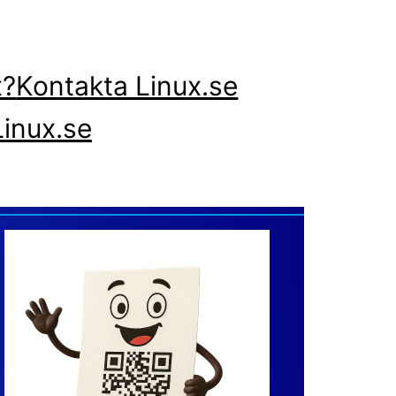
x?
Kontakta Linux.se
inux.se