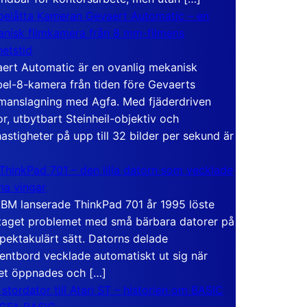
elåtta Kameran Gevaert Automatic – en
nisk filmkamera från 8 mm-filmens
hetstid
ert Automatic är en ovanlig mekanisk
el-8-kamera från tiden före Gevaerts
anslagning med Agfa. Med fjäderdriven
r, utbytbart Steinheil-objektiv och
hastigheter på upp till 32 bilder per sekund är
ThinkPad 701 – den lilla datorn som vecklade
ina vingar
IBM lanserade ThinkPad 701 år 1995 löste
taget problemet med små bärbara datorer på
spektakulärt sätt. Datorns delade
entbord vecklade automatiskt ut sig när
et öppnades och […]
 stordator till Atari ST – historien om BASIC
 GFA BASIC