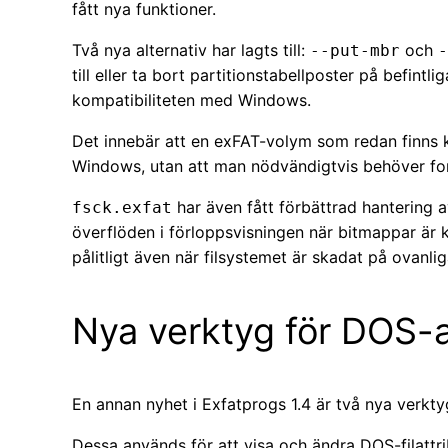
fått nya funktioner.
Två nya alternativ har lagts till:
och
--put-mbr
-
till eller ta bort partitionstabellposter på befintli
kompatibiliteten med Windows.
Det innebär att en exFAT-volym som redan finns k
Windows, utan att man nödvändigtvis behöver fo
har även fått förbättrad hantering 
fsck.exfat
överflöden i förloppsvisningen när bitmappar är 
pålitligt även när filsystemet är skadat på ovanlig
Nya verktyg för DOS-a
En annan nyhet i Exfatprogs 1.4 är två nya verkt
Dessa används för att visa och ändra DOS-filattr