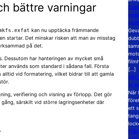
ch bättre varningar
Dubb
meka
stor
kan nu upptäcka främmande
Geva
mkfs.exfat
gen startar. Det minskar risken att man av misstag
dubb
märksammad på det.
samm
moto
. Dessutom har hanteringen av mycket små
film
ter används som standard i sådana fall. Första
[…]
alltid vid formatering, vilket bidrar till att gamla
IBM 
stör.
ut s
När 
ing, verifiering och visning av förlopp. Det gör
före
gång, särskilt vid större lagringsenheter där
ett 
tang
lock
r
Från
och