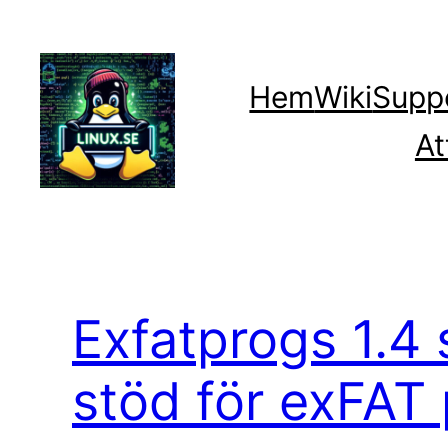
Hoppa
till
innehåll
Hem
Wiki
Supp
At
Exfatprogs 1.4 
stöd för exFAT 