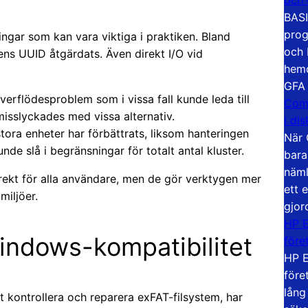
BASI
prog
ningar som kan vara viktiga i praktiken. Bland
och 
ens UUID åtgärdats. Även direkt I/O vid
hemd
GFA
verflödesproblem som i vissa fall kunde leda till
Com
 misslyckades med vissa alternativ.
i di
ora enheter har förbättrats, liksom hanteringen
När 
de slå i begränsningar för totalt antal kluster.
bara
näml
rekt för alla användare, men de gör verktygen mer
ett 
miljöer.
gjor
HP E
Windows-kompatibilitet
före
HP E
före
lång
t kontrollera och reparera exFAT-filsystem, har