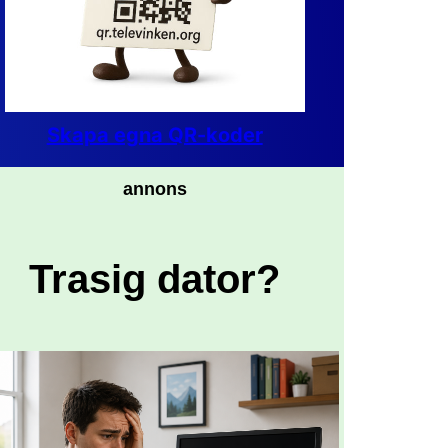
Skapa egna QR-koder
annons
Trasig dator?