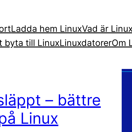
ort
Ladda hem Linux
Vad är Linu
t byta till Linux
Linuxdatorer
Om L
släppt – bättre
på Linux