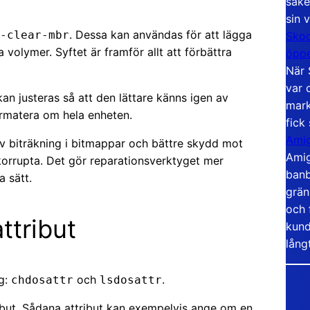
säke
sin 
. Dessa kan användas för att lägga
-clear-mbr
Skoo
ga volymer. Syftet är framför allt att förbättra
öppe
När 
var 
an justeras så att den lättare känns igen av
mark
rmatera om hela enheten.
fick
Amig
av biträkning i bitmappar och bättre skydd mot
Amig
korrupta. Det gör reparationsverktyget mer
banb
a sätt.
grän
och 
ttribut
kund
lång
yg:
och
.
chdosattr
lsdosattr
ibut. Sådana attribut kan exempelvis ange om en