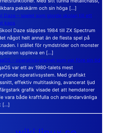
rhetsfunktioner. Med sitt tunna metallchassi,
vikbara pekskärm och sin höga […]
l Daze – spelet som gjorde skolan till ett
t kaos
Skool Daze släpptes 1984 till ZX Spectrum
det något helt annat än de flesta spel på
naden. I stället för rymdstrider och monster
 spelaren uppleva en […]
aOS – operativsystemet som var före sin tid
aOS var ett av 1980-talets mest
rytande operativsystem. Med grafiskt
ssnitt, effektiv multitasking, avancerat ljud
färgstark grafik visade det att hemdatorer
e vara både kraftfulla och användarvänliga
t […]
wiki.linux.se