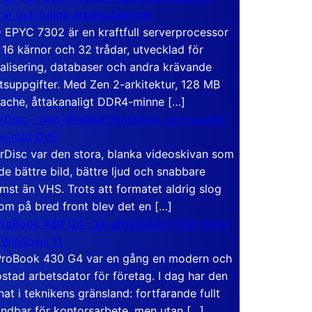
rar och tunga arbetsstationer
EPYC 7302 är en kraftfull serverprocessor
16 kärnor och 32 trådar, utvecklad för
ualisering, databaser och andra krävande
tsuppgifter. Med Zen 2-arkitektur, 128 MB
ache, åttakanaligt DDR4-minne […]
rDisc – den jättelika filmskivan som visade
en mot DVD
rDisc var den stora, blanka videoskivan som
de bättre bild, bättre ljud och snabbare
mst än VHS. Trots att formatet aldrig slog
om på bred front blev det en […]
roBook 430 G4 – en arbetsdator från tiden
 Windows 11
roBook 430 G4 var en gång en modern och
stad arbetsdator för företag. I dag har den
at i teknikens gränsland: fortfarande fullt
ndbar för kontorsarbete, men utan […]