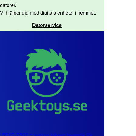
datorer.
Vi hjälper dig med digitala enheter i hemmet.
Datorservice
EPYC 7302 – sexton kärnor byggda för