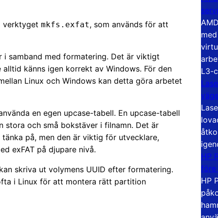
serv
AMD 
 i verktyget
, som används för att
mkfs.exfat
med 
virt
r i samband med formatering. Det är viktigt
arbe
 alltid känns igen korrekt av Windows. För den
L3-c
 mellan Linux och Windows kan detta göra arbetet
Lase
väg
Lase
t använda en egen upcase-tabell. En upcase-tabell
lova
n stora och små bokstäver i filnamn. Det är
åtko
tänka på, men den är viktig för utvecklare,
igen
ed exFAT på djupare nivå.
HP P
före
 kan skriva ut volymens UUID efter formatering.
HP P
ta i Linux för att montera rätt partition
påko
hamn
anvä