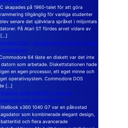
C skapades på 1960-talet för att göra
rammering tillgänglig för vanliga studenter
blev senare det självklara språket i miljontals
atorer. På Atari ST fördes arvet vidare av
 […]
modore DOS – operativsystemet som bodde
skettstationen
Commodore 64 läste en diskett var det inte
 datorn som arbetade. Diskettstationen hade
igen en egen processor, ett eget minne och
eget operativsystem. Commodore DOS
de […]
liteBook x360 1040 G7 – en lyxig
tagsdator med lång batteritid
liteBook x360 1040 G7 var en påkostad
tagsdator som kombinerade elegant design,
 batteritid och flera avancerade