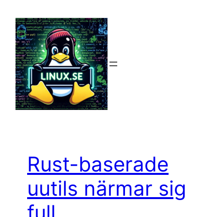
Hoppa
till
innehåll
Rust-baserade
uutils närmar sig
full