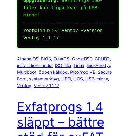
Uppgradering:
Befintliga ISO-
filer kan ligga kvar på USB-
minnet
root@linux:~# ventoy –version
Ventoy 1.1.17
Athena OS
, 
BIOS
, 
EulerOS
, 
GhostBSD
, 
GRUB2
, 
installationsmedia
, 
ISO-filer
, 
Linux
, 
linuxverktyg
, 
Multiboot
, 
öppen källkod
, 
Proxmox VE
, 
Secure
Boot
, 
systemverktyg
, 
UEFI
, 
UOS
, 
USB-minne
, 
Ventoy
, 
Ventoy 1.1.17
Exfatprogs 1.4
släppt – bättre