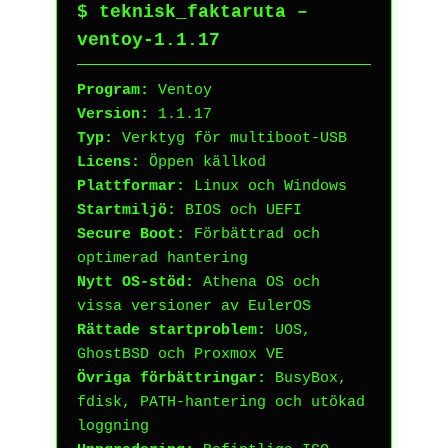
$ teknisk_faktaruta –
ventoy-1.1.17
Program:
Ventoy
Version:
1.1.17
Typ:
Verktyg för multiboot-USB
Licens:
Öppen källkod
Plattformar:
Linux och Windows
Startmiljö:
BIOS och UEFI
Secure Boot:
Förbättrad och
optimerad hantering
Nytt OS-stöd:
Athena OS och
vissa versioner av EulerOS
Rättade startproblem:
UOS,
GhostBSD och Proxmox VE
Övriga förbättringar:
BusyBox,
fdisk, PATH-hantering och utökad
loggning