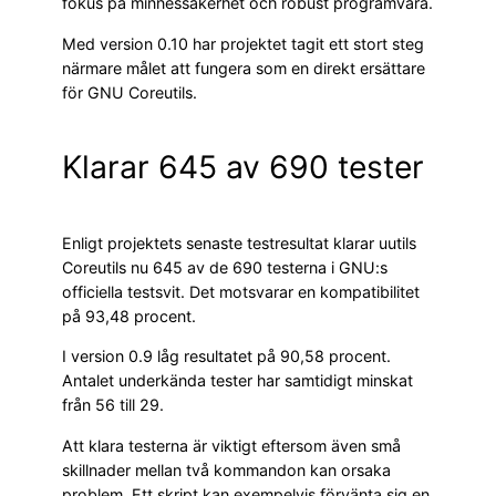
fokus på minnessäkerhet och robust programvara.
Med version 0.10 har projektet tagit ett stort steg
närmare målet att fungera som en direkt ersättare
för GNU Coreutils.
Klarar 645 av 690 tester
Enligt projektets senaste testresultat klarar uutils
Coreutils nu 645 av de 690 testerna i GNU:s
officiella testsvit. Det motsvarar en kompatibilitet
på 93,48 procent.
I version 0.9 låg resultatet på 90,58 procent.
Antalet underkända tester har samtidigt minskat
från 56 till 29.
Att klara testerna är viktigt eftersom även små
skillnader mellan två kommandon kan orsaka
problem. Ett skript kan exempelvis förvänta sig en