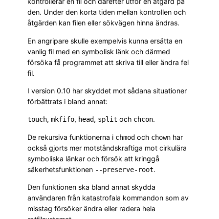
kontrollerar en fil och därefter utför en åtgärd på
den. Under den korta tiden mellan kontrollen och
åtgärden kan filen eller sökvägen hinna ändras.
En angripare skulle exempelvis kunna ersätta en
vanlig fil med en symbolisk länk och därmed
försöka få programmet att skriva till eller ändra fel
fil.
I version 0.10 har skyddet mot sådana situationer
förbättrats i bland annat:
,
,
,
och
.
touch
mkfifo
head
split
chcon
De rekursiva funktionerna i
och
har
chmod
chown
också gjorts mer motståndskraftiga mot cirkulära
symboliska länkar och försök att kringgå
säkerhetsfunktionen
.
--preserve-root
Den funktionen ska bland annat skydda
användaren från katastrofala kommandon som av
misstag försöker ändra eller radera hela