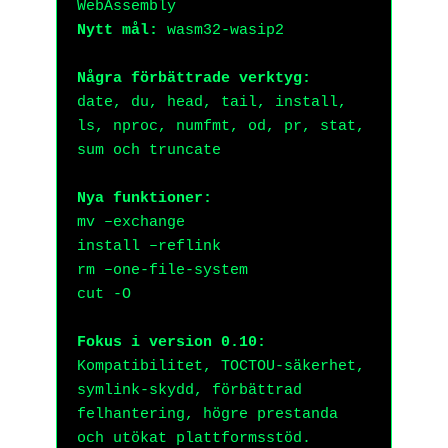
WebAssembly
Nytt mål:
wasm32-wasip2
Några förbättrade verktyg:
date, du, head, tail, install,
ls, nproc, numfmt, od, pr, stat,
sum och truncate
Nya funktioner:
mv –exchange
install –reflink
rm –one-file-system
cut -O
Fokus i version 0.10:
Kompatibilitet, TOCTOU-säkerhet,
symlink-skydd, förbättrad
felhantering, högre prestanda
och utökat plattformsstöd.