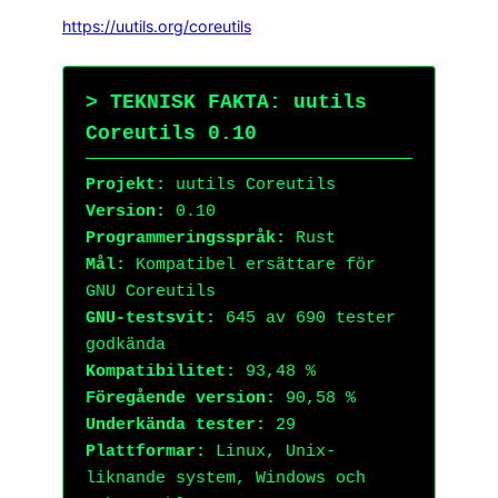
https://uutils.org/coreutils
> TEKNISK FAKTA: uutils
Coreutils 0.10
Projekt:
uutils Coreutils
Version:
0.10
Programmeringsspråk:
Rust
Mål:
Kompatibel ersättare för
GNU Coreutils
GNU-testsvit:
645 av 690 tester
godkända
Kompatibilitet:
93,48 %
Föregående version:
90,58 %
Underkända tester:
29
Plattformar:
Linux, Unix-
liknande system, Windows och