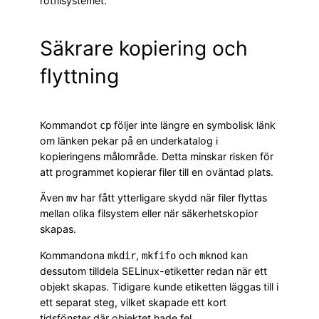
rotfilsystemet.
Säkrare kopiering och
flyttning
Kommandot
följer inte längre en symbolisk länk
cp
om länken pekar på en underkatalog i
kopieringens målområde. Detta minskar risken för
att programmet kopierar filer till en oväntad plats.
Även
har fått ytterligare skydd när filer flyttas
mv
mellan olika filsystem eller när säkerhetskopior
skapas.
Kommandona
,
och
kan
mkdir
mkfifo
mknod
dessutom tilldela SELinux-etiketter redan när ett
objekt skapas. Tidigare kunde etiketten läggas till i
ett separat steg, vilket skapade ett kort
tidsfönster där objektet hade fel