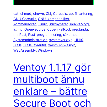
cat
, 
chmod
, 
chown
, 
CLI
, 
Coreutils
, 
cp
, 
filhantering
, 
GNU Coreutils
, 
GNU-kompatibilitet
, 
kommandorad
, 
Linux
, 
linuxnyheter
, 
linuxverktyg
, 
ls
, 
mv
, 
Open-source
, 
öppen källkod
, 
prestanda
, 
rm
, 
Rust
, 
Rust-programmering
, 
säkerhet
, 
Systemadministration
, 
systemverktyg
, 
UNIX
, 
uutils
, 
uutils Coreutils
, 
wasm32-wasip2
, 
WebAssembly
, 
Windows
Ventoy 1.1.17 gör
multiboot ännu
enklare – bättre
Secure Boot och