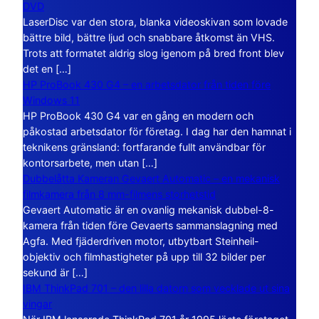
DVD
LaserDisc var den stora, blanka videoskivan som lovade
bättre bild, bättre ljud och snabbare åtkomst än VHS.
Trots att formatet aldrig slog igenom på bred front blev
det en […]
HP ProBook 430 G4 – en arbetsdator från tiden före
Windows 11
HP ProBook 430 G4 var en gång en modern och
påkostad arbetsdator för företag. I dag har den hamnat i
teknikens gränsland: fortfarande fullt användbar för
kontorsarbete, men utan […]
Dubbelåtta Kameran Gevaert Automatic – en mekanisk
filmkamera från 8 mm-filmens storhetstid
Gevaert Automatic är en ovanlig mekanisk dubbel-8-
kamera från tiden före Gevaerts sammanslagning med
Agfa. Med fjäderdriven motor, utbytbart Steinheil-
objektiv och filmhastigheter på upp till 32 bilder per
sekund är […]
IBM ThinkPad 701 – den lilla datorn som vecklade ut sina
vingar