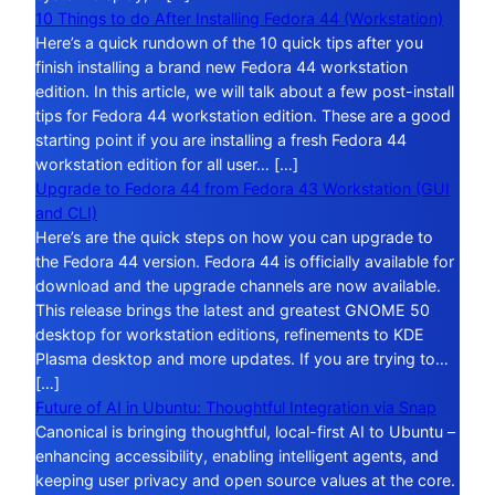
10 Things to do After Installing Fedora 44 (Workstation)
Here’s a quick rundown of the 10 quick tips after you
finish installing a brand new Fedora 44 workstation
edition. In this article, we will talk about a few post-install
tips for Fedora 44 workstation edition. These are a good
starting point if you are installing a fresh Fedora 44
workstation edition for all user… […]
Upgrade to Fedora 44 from Fedora 43 Workstation (GUI
and CLI)
Here’s are the quick steps on how you can upgrade to
the Fedora 44 version. Fedora 44 is officially available for
download and the upgrade channels are now available.
This release brings the latest and greatest GNOME 50
desktop for workstation editions, refinements to KDE
Plasma desktop and more updates. If you are trying to…
[…]
Future of AI in Ubuntu: Thoughtful Integration via Snap
Canonical is bringing thoughtful, local-first AI to Ubuntu –
enhancing accessibility, enabling intelligent agents, and
keeping user privacy and open source values at the core.