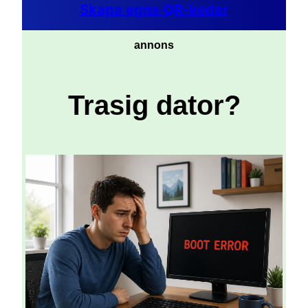
Skapa egna QR-koder
annons
Trasig dator?