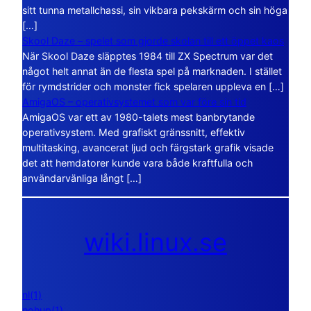
sitt tunna metallchassi, sin vikbara pekskärm och sin höga
[…]
Skool Daze – spelet som gjorde skolan till ett öppet kaos
När Skool Daze släpptes 1984 till ZX Spectrum var det
något helt annat än de flesta spel på marknaden. I stället
för rymdstrider och monster fick spelaren uppleva en […]
AmigaOS – operativsystemet som var före sin tid
AmigaOS var ett av 1980-talets mest banbrytande
operativsystem. Med grafiskt gränssnitt, effektiv
multitasking, avancerat ljud och färgstark grafik visade
det att hemdatorer kunde vara både kraftfulla och
användarvänliga långt […]
wiki.linux.se
nl(1)
nohup(1)