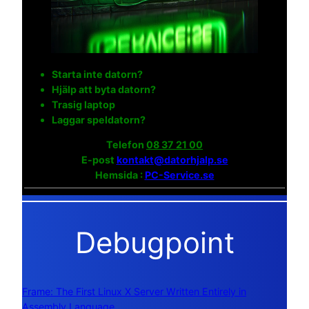
Starta inte datorn?
Hjälp att byta datorn?
Trasig laptop
Laggar speldatorn?
Telefon
08 37 21 00
E-post
kontakt@datorhjalp.se
Hemsida :
PC-Service.se
Debugpoint
Frame: The First Linux X Server Written Entirely in
Assembly Language