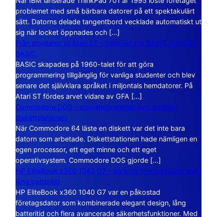
När IBM lanserade ThinkPad 701 år 1995 löste företaget
problemet med små bärbara datorer på ett spektakulärt
sätt. Datorns delade tangentbord vecklade automatiskt ut
sig när locket öppnades och […]
Från stordator till Atari ST – historien om BASIC och GFA
BASIC
BASIC skapades på 1960-talet för att göra
programmering tillgänglig för vanliga studenter och blev
senare det självklara språket i miljontals hemdatorer. På
Atari ST fördes arvet vidare av GFA […]
Commodore DOS – operativsystemet som bodde i
diskettstationen
När Commodore 64 läste en diskett var det inte bara
datorn som arbetade. Diskettstationen hade nämligen en
egen processor, ett eget minne och ett eget
operativsystem. Commodore DOS gjorde […]
HP EliteBook x360 1040 G7 – en lyxig företagsdator med
lång batteritid
HP EliteBook x360 1040 G7 var en påkostad
företagsdator som kombinerade elegant design, lång
batteritid och flera avancerade säkerhetsfunktioner. Med