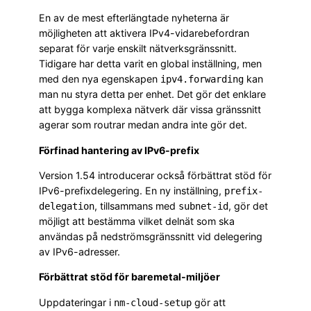
En av de mest efterlängtade nyheterna är
möjligheten att aktivera IPv4-vidarebefordran
separat för varje enskilt nätverksgränssnitt.
Tidigare har detta varit en global inställning, men
med den nya egenskapen
kan
ipv4.forwarding
man nu styra detta per enhet. Det gör det enklare
att bygga komplexa nätverk där vissa gränssnitt
agerar som routrar medan andra inte gör det.
Förfinad hantering av IPv6-prefix
Version 1.54 introducerar också förbättrat stöd för
IPv6-prefixdelegering. En ny inställning,
prefix-
, tillsammans med
, gör det
delegation
subnet-id
möjligt att bestämma vilket delnät som ska
användas på nedströmsgränssnitt vid delegering
av IPv6-adresser.
Förbättrat stöd för baremetal-miljöer
Uppdateringar i
gör att
nm-cloud-setup