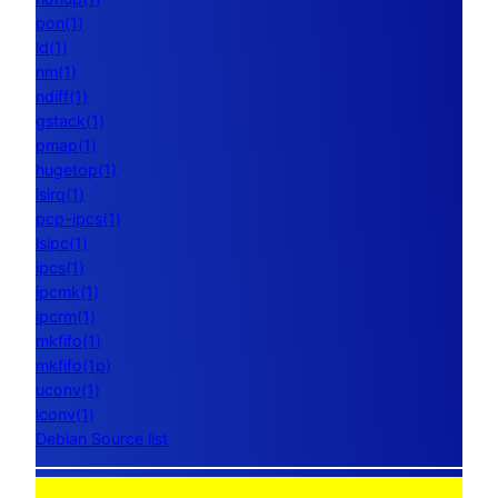
pon(1)
ld(1)
nm(1)
ndiff(1)
gstack(1)
pmap(1)
hugetop(1)
lsirq(1)
pcp-ipcs(1)
lsipc(1)
ipcs(1)
ipcmk(1)
ipcrm(1)
mkfifo(1)
mkfifo(1p)
uconv(1)
iconv(1)
Debian Source list