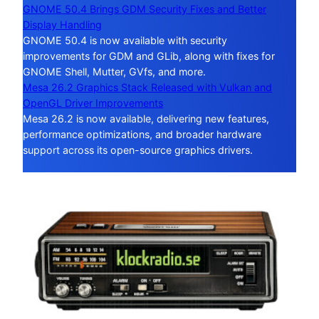
GNOME 50.4 Brings GDM Security Fixes and Better
Display Handling
GNOME 50.4 is now available with security
improvements for GDM and GLib, along with fixes for
GNOME Shell, Mutter, GVfs, and more.
Mesa 26.2 Graphics Stack Released with Vulkan and
OpenGL Driver Improvements
Mesa 26.2 is now available, delivering new features,
performance optimizations, and broader hardware
support across its open-source graphics drivers.