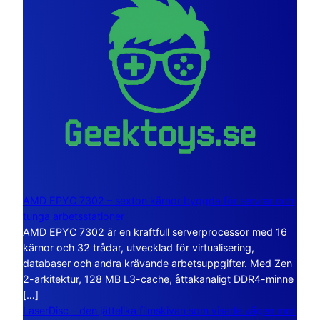
AMD EPYC 7302 – sexton kärnor byggda för servrar och
tunga arbetsstationer
AMD EPYC 7302 är en kraftfull serverprocessor med 16
kärnor och 32 trådar, utvecklad för virtualisering,
databaser och andra krävande arbetsuppgifter. Med Zen
2-arkitektur, 128 MB L3-cache, åttakanaligt DDR4-minne
[…]
LaserDisc – den jättelika filmskivan som visade vägen mot