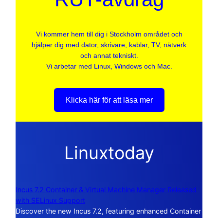
Vi kommer hem till dig i Stockholm området och
hjälper dig med dator, skrivare, kablar, TV, nätverk
och annat tekniskt.
Vi arbetar med Linux, Windows och Mac.
Klicka här för att läsa mer
Linuxtoday
Incus 7.2 Container & Virtual Machine Manager Released
with SELinux Support
Discover the new Incus 7.2, featuring enhanced Container