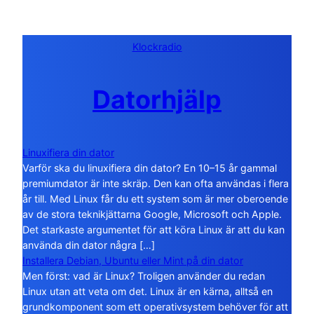
Klockradio
Datorhjälp
Linuxifiera din dator
Varför ska du linuxifiera din dator? En 10–15 år gammal
premiumdator är inte skräp. Den kan ofta användas i flera
år till. Med Linux får du ett system som är mer oberoende
av de stora teknikjättarna Google, Microsoft och Apple.
Det starkaste argumentet för att köra Linux är att du kan
använda din dator några […]
Installera Debian, Ubuntu eller Mint på din dator
Men först: vad är Linux? Troligen använder du redan
Linux utan att veta om det. Linux är en kärna, alltså en
grundkomponent som ett operativsystem behöver för att