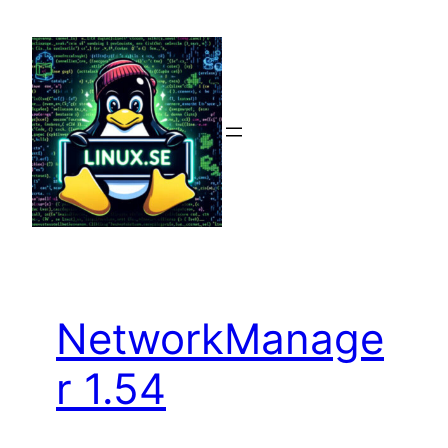
Hoppa
till
innehåll
NetworkManage
r 1.54