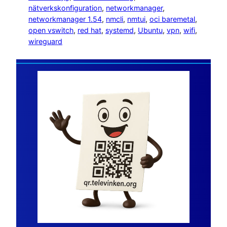
nätverkskonfiguration
, 
networkmanager
, 
networkmanager 1.54
, 
nmcli
, 
nmtui
, 
oci baremetal
, 
open vswitch
, 
red hat
, 
systemd
, 
Ubuntu
, 
vpn
, 
wifi
, 
wireguard