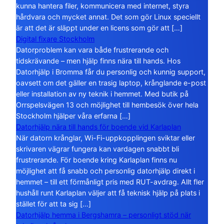
kunna hantera filer, kommunicera med internet, styra
hårdvara och mycket annat. Det som gör Linux speciellt
är att det är släppt under en licens som gör att […]
Digital fixare Stockholm
Datorproblem kan vara både frustrerande och
tidskrävande – men hjälp finns nära till hands. Hos
Datorhjälp i Bromma får du personlig och kunnig support,
oavsett om det gäller en trasig laptop, krånglande e-post
eller installation av ny teknik i hemmet. Med butik på
Orrspelsvägen 13 och möjlighet till hembesök över hela
Stockholm hjälper våra erfarna […]
Datorhjälp nära till hands för boende vid Karlaplan
När datorn krånglar, Wi-Fi-uppkopplingen sviktar eller
skrivaren vägrar fungera kan vardagen snabbt bli
frustrerande. För boende kring Karlaplan finns nu
möjlighet att få snabb och personlig datorhjälp direkt i
hemmet – till ett förmånligt pris med RUT-avdrag. Allt fler
hushåll runt Karlaplan väljer att få teknisk hjälp på plats i
stället för att ta sig […]
Datorhjälp hemma i Bergshamra – personligt stöd när