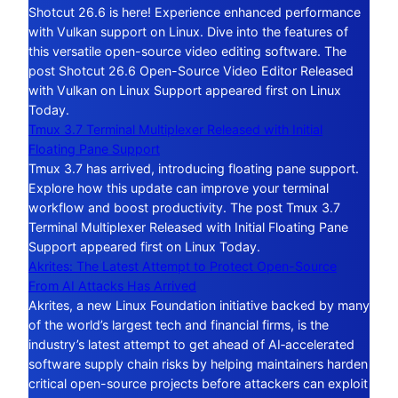
Shotcut 26.6 is here! Experience enhanced performance
with Vulkan support on Linux. Dive into the features of
this versatile open-source video editing software. The
post Shotcut 26.6 Open-Source Video Editor Released
with Vulkan on Linux Support appeared first on Linux
Today.
Tmux 3.7 Terminal Multiplexer Released with Initial
Floating Pane Support
Tmux 3.7 has arrived, introducing floating pane support.
Explore how this update can improve your terminal
workflow and boost productivity. The post Tmux 3.7
Terminal Multiplexer Released with Initial Floating Pane
Support appeared first on Linux Today.
Akrites: The Latest Attempt to Protect Open-Source
From AI Attacks Has Arrived
Akrites, a new Linux Foundation initiative backed by many
of the world’s largest tech and financial firms, is the
industry’s latest attempt to get ahead of AI‑accelerated
software supply chain risks by helping maintainers harden
critical open-source projects before attackers can exploit