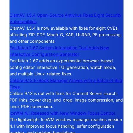
ClamAV 1.5.4 Open-Source Antivirus Fixes Eight Security
Vulnerabilities
ClamAV 1.5.4 is now available with fixes for eight CVEs
affecting ZIP, PDF, Mach-O, XAR, UnRAR, PE processing,
and other components.
Fastfetch 2.67 System Information Tool Adds New
Interactive Configuration Generator
Fastfetch 2.67 adds an experimental browser-based
config editor, interactive TUI generation, watch mode,
and multiple Linux-related fixes.
Calibre 9.13 E-Book Manager Arrives with a Batch of Bug
Fixes
Calibre 9.13 is out with fixes for Content Server search,
PDF links, cover drag-and-drop, image compression, and
Linux PDF conversion.
IceWM 4.1 Released with New Window Focus Control
The lightweight IceWM window manager reaches version
4.1 with improved focus handling, safer configuration
parsing, and updated translations.