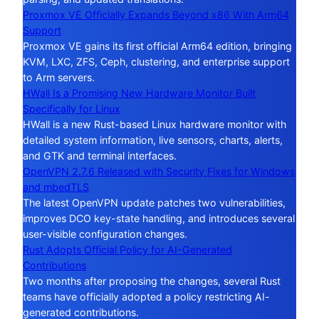
Proxmox VE Officially Expands Beyond x86 With Arm64
Support
Proxmox VE gains its first official Arm64 edition, bringing
KVM, LXC, ZFS, Ceph, clustering, and enterprise support
to Arm servers.
HWall Is a Promising New Hardware Monitor Built
Specifically for Linux
HWall is a new Rust-based Linux hardware monitor with
detailed system information, live sensors, charts, alerts,
and GTK and terminal interfaces.
OpenVPN 2.7.6 Released with Security Fixes for Windows
and mbedTLS
The latest OpenVPN update patches two vulnerabilities,
improves DCO key-state handling, and introduces several
user-visible configuration changes.
Rust Adopts Official Policy for AI-Generated
Contributions
Two months after proposing the changes, several Rust
teams have officially adopted a policy restricting AI-
generated contributions.