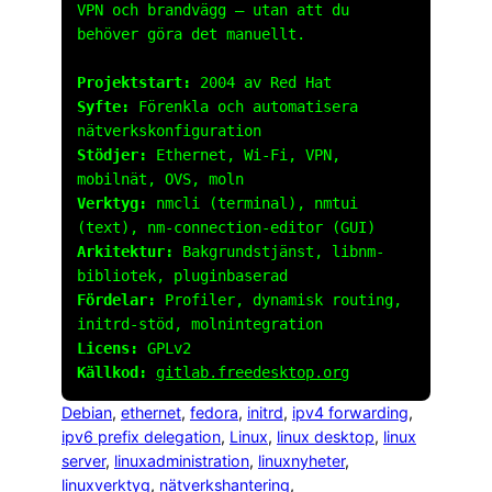
VPN och brandvägg – utan att du
behöver göra det manuellt.
Projektstart:
2004 av Red Hat
Syfte:
Förenkla och automatisera
nätverkskonfiguration
Stödjer:
Ethernet, Wi-Fi, VPN,
mobilnät, OVS, moln
Verktyg:
nmcli (terminal), nmtui
(text), nm-connection-editor (GUI)
Arkitektur:
Bakgrundstjänst, libnm-
bibliotek, pluginbaserad
Fördelar:
Profiler, dynamisk routing,
initrd-stöd, molnintegration
Licens:
GPLv2
Källkod:
gitlab.freedesktop.org
Debian
, 
ethernet
, 
fedora
, 
initrd
, 
ipv4 forwarding
, 
ipv6 prefix delegation
, 
Linux
, 
linux desktop
, 
linux
server
, 
linuxadministration
, 
linuxnyheter
, 
linuxverktyg
, 
nätverkshantering
, 