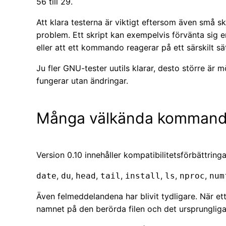
56 till 29.
Att klara testerna är viktigt eftersom även små 
problem. Ett skript kan exempelvis förvänta sig e
eller att ett kommando reagerar på ett särskilt sät
Ju fler GNU-tester uutils klarar, desto större är 
fungerar utan ändringar.
Många välkända kommando
Version 0.10 innehåller kompatibilitetsförbättringa
,
,
,
,
,
,
,
date
du
head
tail
install
ls
nproc
num
Även felmeddelandena har blivit tydligare. När 
namnet på den berörda filen och det ursprungliga