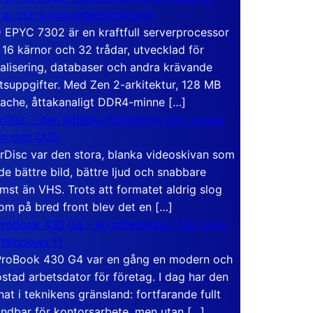
rar och tunga arbetsstationer
EPYC 7302 är en kraftfull serverprocessor
16 kärnor och 32 trådar, utvecklad för
ualisering, databaser och andra krävande
tsuppgifter. Med Zen 2-arkitektur, 128 MB
ache, åttakanaligt DDR4-minne […]
rDisc – den jättelika filmskivan som visade
en mot DVD
rDisc var den stora, blanka videoskivan som
de bättre bild, bättre ljud och snabbare
mst än VHS. Trots att formatet aldrig slog
om på bred front blev det en […]
roBook 430 G4 – en arbetsdator från tiden
 Windows 11
roBook 430 G4 var en gång en modern och
stad arbetsdator för företag. I dag har den
at i teknikens gränsland: fortfarande fullt
ndbar för kontorsarbete, men utan […]