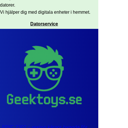
datorer.
Vi hjälper dig med digitala enheter i hemmet.
Datorservice
EPYC 7302 – sexton kärnor byggda för