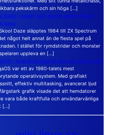
rhetsfunktioner. Med sitt tunna metallchassi,
vikbara pekskärm och sin höga […]
l Daze – spelet som gjorde skolan till ett
t kaos
Skool Daze släpptes 1984 till ZX Spectrum
det något helt annat än de flesta spel på
naden. I stället för rymdstrider och monster
 spelaren uppleva en […]
aOS – operativsystemet som var före sin tid
aOS var ett av 1980-talets mest
rytande operativsystem. Med grafiskt
ssnitt, effektiv multitasking, avancerat ljud
färgstark grafik visade det att hemdatorer
e vara både kraftfulla och användarvänliga
t […]
wiki.linux.se