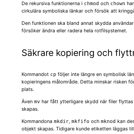
De rekursiva funktionerna i
och
har
chmod
chown
cirkulära symboliska länkar och försök att kring
Den funktionen ska bland annat skydda använda
försöker ändra eller radera hela rotfilsystemet.
Säkrare kopiering och flytt
Kommandot
följer inte längre en symbolisk l
cp
kopieringens målområde. Detta minskar risken för 
plats.
Även
har fått ytterligare skydd när filer flytta
mv
skapas.
Kommandona
,
och
kan des
mkdir
mkfifo
mknod
objekt skapas. Tidigare kunde etiketten läggas till