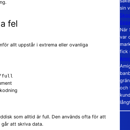
säke
ng.
sin 
Skoo
a fel
öppe
När 
var 
mark
för allt uppstår i extrema eller ovanliga
fick
Amig
Amig
banb
/full
grän
gument
och 
-kodning
kund
lång
disk som alltid är full. Den används ofta för att
 går att skriva data.