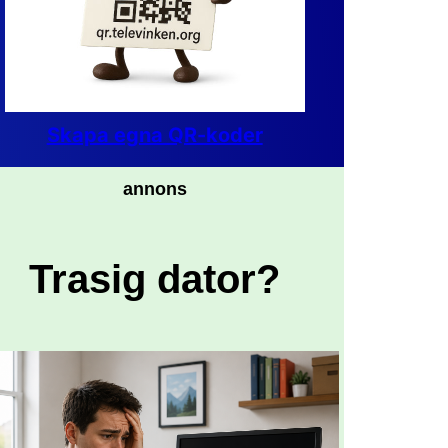
Skapa egna QR-koder
annons
Trasig dator?