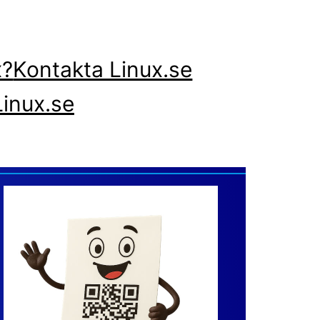
x?
Kontakta Linux.se
inux.se