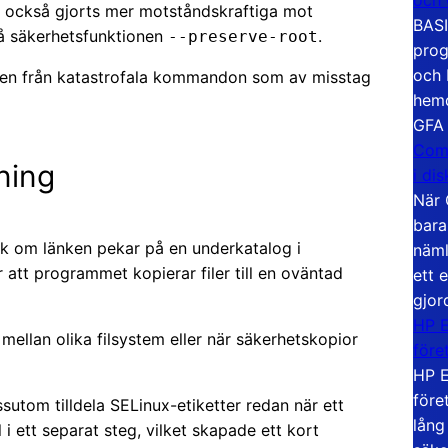
 också gjorts mer motståndskraftiga mot
BASI
gå säkerhetsfunktionen
.
--preserve-root
prog
och 
ren från katastrofala kommandon som av misstag
hemd
GFA
Com
ning
i di
När 
bara
änk om länken pekar på en underkatalog i
näml
att programmet kopierar filer till en oväntad
ett 
gjor
HP E
s mellan olika filsystem eller när säkerhetskopior
före
HP E
före
sutom tilldela SELinux-etiketter redan när ett
lång
 i ett separat steg, vilket skapade ett kort