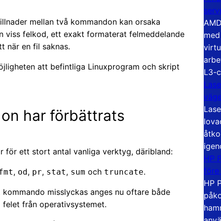
serv
skillnader mellan två kommandon kan orsaka
AMD 
n viss felkod, ett exakt formaterat felmeddelande
med 
t när en fil saknas.
virt
arbe
möjligheten att befintliga Linuxprogram och skript
L3-c
Lase
väg
Lase
n har förbättrats
lova
åtko
igen
r för ett stort antal vanliga verktyg, däribland:
HP P
före
,
,
,
,
och
.
fmt
od
pr
stat
sum
truncate
HP P
ett kommando misslyckas anges nu oftare både
påko
 felet från operativsystemet.
hamn
anvä