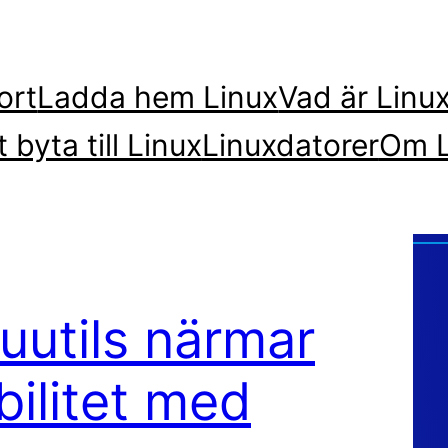
ort
Ladda hem Linux
Vad är Linu
t byta till Linux
Linuxdatorer
Om L
uutils närmar
bilitet med