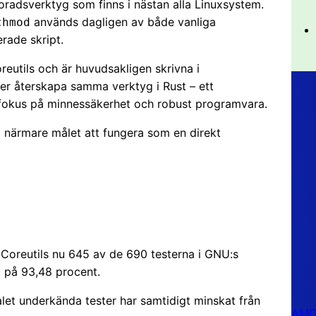
adsverktyg som finns i nästan alla Linuxsystem.
används dagligen av både vanliga
chmod
rade skript.
eutils och är huvudsakligen skrivna i
er återskapa samma verktyg i Rust – ett
fokus på minnessäkerhet och robust programvara.
eg närmare målet att fungera som en direkt
ls Coreutils nu 645 av de 690 testerna i GNU:s
et på 93,48 procent.
talet underkända tester har samtidigt minskat från
AMD 