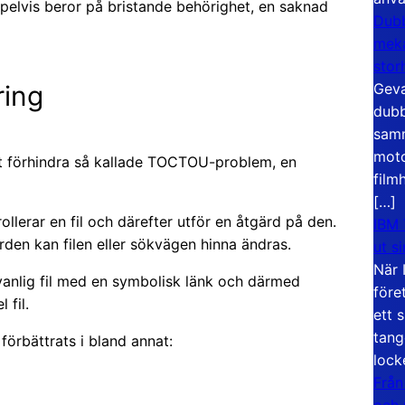
pelvis beror på bristande behörighet, en saknad
Dubb
meka
stor
ring
Geva
dubb
samm
moto
tt förhindra så kallade TOCTOU-problem, en
film
[…]
llerar en fil och därefter utför en åtgärd på den.
IBM 
den kan filen eller sökvägen hinna ändras.
ut s
När 
vanlig fil med en symbolisk länk och därmed
före
 fil.
ett 
tang
förbättrats i bland annat:
lock
Från
och