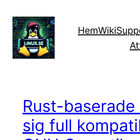
Hoppa
till
innehåll
Hem
Wiki
Supp
At
Rust-baserade 
sig full kompati