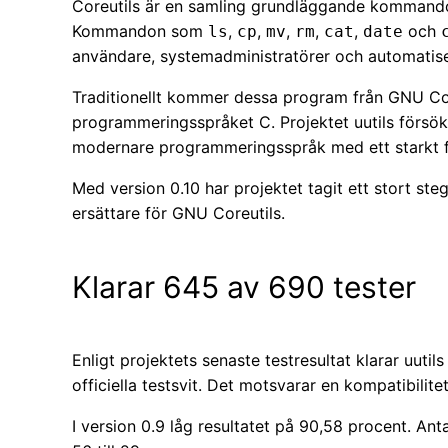
Coreutils är en samling grundläggande kommandor
Kommandon som
,
,
,
,
,
och
ls
cp
mv
rm
cat
date
användare, systemadministratörer och automatise
Traditionellt kommer dessa program från GNU Cor
programmeringsspråket C. Projektet uutils försök
modernare programmeringsspråk med ett starkt 
Med version 0.10 har projektet tagit ett stort st
ersättare för GNU Coreutils.
Klarar 645 av 690 tester
Enligt projektets senaste testresultat klarar uuti
officiella testsvit. Det motsvarar en kompatibilit
I version 0.9 låg resultatet på 90,58 procent. An