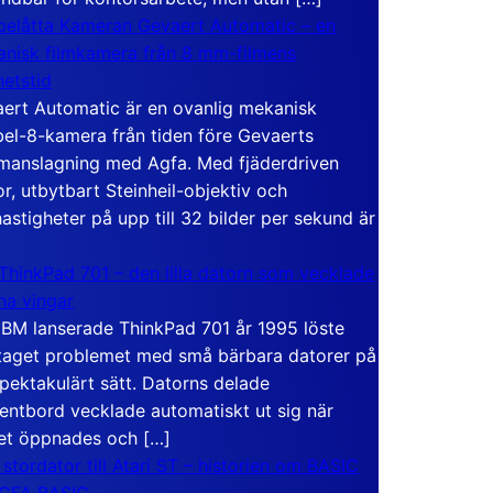
elåtta Kameran Gevaert Automatic – en
nisk filmkamera från 8 mm-filmens
hetstid
ert Automatic är en ovanlig mekanisk
el-8-kamera från tiden före Gevaerts
anslagning med Agfa. Med fjäderdriven
r, utbytbart Steinheil-objektiv och
hastigheter på upp till 32 bilder per sekund är
ThinkPad 701 – den lilla datorn som vecklade
ina vingar
IBM lanserade ThinkPad 701 år 1995 löste
taget problemet med små bärbara datorer på
spektakulärt sätt. Datorns delade
entbord vecklade automatiskt ut sig när
et öppnades och […]
 stordator till Atari ST – historien om BASIC
 GFA BASIC