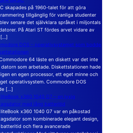
C skapades på 1960-talet för att göra
rammering tillgänglig för vanliga studenter
blev senare det självklara språket i miljontals
atorer. På Atari ST fördes arvet vidare av
 […]
modore DOS – operativsystemet som bodde
skettstationen
Commodore 64 läste en diskett var det inte
 datorn som arbetade. Diskettstationen hade
igen en egen processor, ett eget minne och
eget operativsystem. Commodore DOS
de […]
liteBook x360 1040 G7 – en lyxig
tagsdator med lång batteritid
liteBook x360 1040 G7 var en påkostad
tagsdator som kombinerade elegant design,
 batteritid och flera avancerade