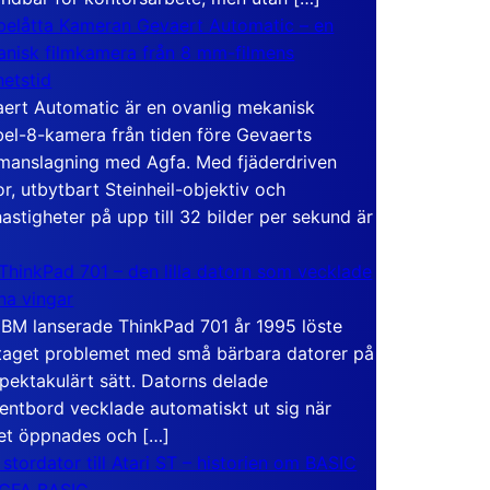
elåtta Kameran Gevaert Automatic – en
nisk filmkamera från 8 mm-filmens
hetstid
ert Automatic är en ovanlig mekanisk
el-8-kamera från tiden före Gevaerts
anslagning med Agfa. Med fjäderdriven
r, utbytbart Steinheil-objektiv och
hastigheter på upp till 32 bilder per sekund är
ThinkPad 701 – den lilla datorn som vecklade
ina vingar
IBM lanserade ThinkPad 701 år 1995 löste
taget problemet med små bärbara datorer på
spektakulärt sätt. Datorns delade
entbord vecklade automatiskt ut sig när
et öppnades och […]
 stordator till Atari ST – historien om BASIC
 GFA BASIC