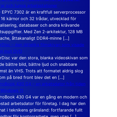
rar och tunga arbetsstationer
EPYC 7302 är en kraftfull serverprocessor
16 kärnor och 32 trådar, utvecklad för
ualisering, databaser och andra krävande
tsuppgifter. Med Zen 2-arkitektur, 128 MB
ache, åttakanaligt DDR4-minne […]
rDisc – den jättelika filmskivan som visade
en mot DVD
rDisc var den stora, blanka videoskivan som
de bättre bild, bättre ljud och snabbare
mst än VHS. Trots att formatet aldrig slog
om på bred front blev det en […]
roBook 430 G4 – en arbetsdator från tiden
 Windows 11
roBook 430 G4 var en gång en modern och
stad arbetsdator för företag. I dag har den
at i teknikens gränsland: fortfarande fullt
ndbar för kontorsarbete, men utan […]