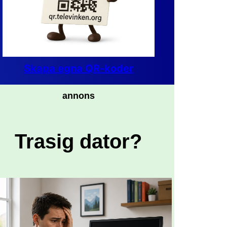
Skapa egna QR-koder
annons
Trasig dator?