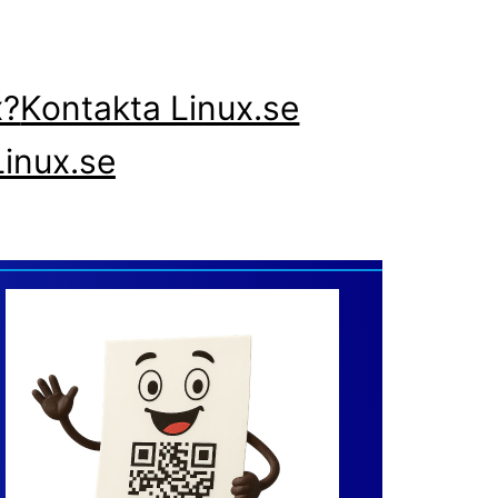
x?
Kontakta Linux.se
inux.se