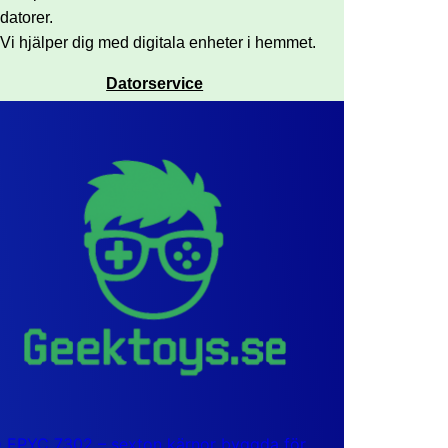
datorer.
Vi hjälper dig med digitala enheter i hemmet.
Datorservice
EPYC 7302 – sexton kärnor byggda för