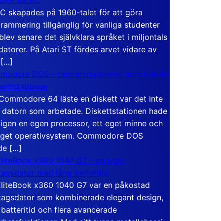
C skapades på 1960-talet för att göra
rammering tillgänglig för vanliga studenter
blev senare det självklara språket i miljontals
atorer. På Atari ST fördes arvet vidare av
 […]
modore DOS – operativsystemet som bodde
skettstationen
Commodore 64 läste en diskett var det inte
 datorn som arbetade. Diskettstationen hade
igen en egen processor, ett eget minne och
eget operativsystem. Commodore DOS
de […]
liteBook x360 1040 G7 – en lyxig
tagsdator med lång batteritid
liteBook x360 1040 G7 var en påkostad
tagsdator som kombinerade elegant design,
 batteritid och flera avancerade