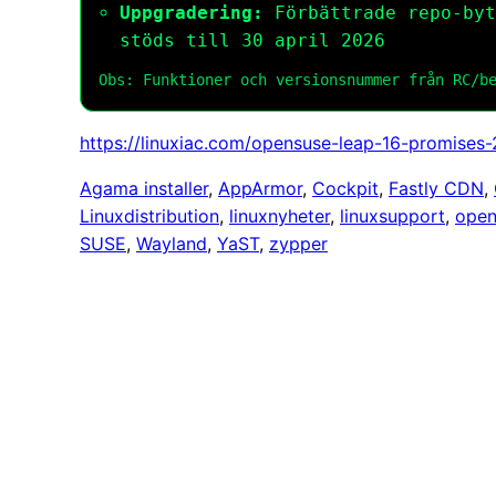
Uppgradering:
Förbättrade repo-byt
stöds till 30 april 2026
Obs: Funktioner och versionsnummer från RC/b
https://linuxiac.com/opensuse-leap-16-promise
Agama installer
, 
AppArmor
, 
Cockpit
, 
Fastly CDN
, 
Linuxdistribution
, 
linuxnyheter
, 
linuxsupport
, 
open
SUSE
, 
Wayland
, 
YaST
, 
zypper