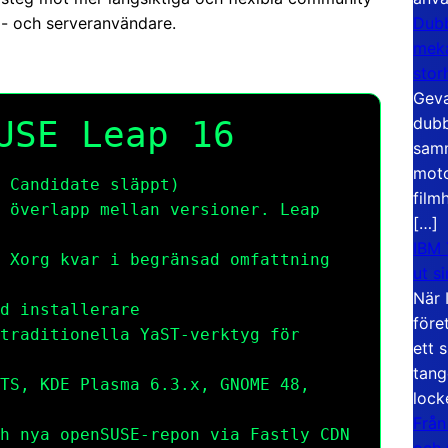
Dubb
- och serveranvändare.
meka
stor
Geva
dubb
USE Leap 16
samm
moto
 Candidate släppt)
film
 överlapp mellan versioner. Leap
[…]
IBM 
 Xorg kvar i begränsad omfattning
ut s
När 
d installerare
före
traditionella YaST-verktyg för
ett 
tang
TS, KDE Plasma 6.3.x, GNOME 48,
lock
Från
h nya openSUSE-repon via Fastly CDN
och