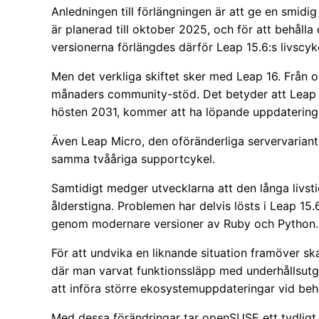
Anledningen till förlängningen är att ge en smidi
är planerad till oktober 2025, och för att behål
versionerna förlängdes därför Leap 15.6:s livscyke
Men det verkliga skiftet sker med Leap 16. Från 
månaders community-stöd. Det betyder att Leap 16
hösten 2031, kommer att ha löpande uppdateringar 
Även Leap Micro, den oföränderliga servervariant
samma tvååriga supportcykel.
Samtidigt medger utvecklarna att den långa livst
ålderstigna. Problemen har delvis lösts i Leap 1
genom modernare versioner av Ruby och Python.
För att undvika en liknande situation framöver sk
där man varvat funktionssläpp med underhållsutgåv
att införa större ekosystemuppdateringar vid beh
Med dessa förändringar tar openSUSE ett tydligt