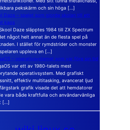
rhetsfunktioner. Med sitt tunna metallchassi,
vikbara pekskärm och sin höga […]
l Daze – spelet som gjorde skolan till ett
t kaos
Skool Daze släpptes 1984 till ZX Spectrum
det något helt annat än de flesta spel på
naden. I stället för rymdstrider och monster
 spelaren uppleva en […]
aOS – operativsystemet som var före sin tid
aOS var ett av 1980-talets mest
rytande operativsystem. Med grafiskt
ssnitt, effektiv multitasking, avancerat ljud
färgstark grafik visade det att hemdatorer
e vara både kraftfulla och användarvänliga
t […]
wiki.linux.se