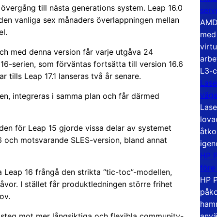
g övergång till nästa generations system. Leap 16.0
serv
la den vanliga sex månaders överlappningen mellan
AMD 
l.
med 
virt
och med denna version får varje utgåva 24
arbe
-serien, som förväntas fortsätta till version 16.6
L3-c
tills Leap 17.1 lanseras två år senare.
Lase
väg
en, integreras i samma plan och får därmed
Lase
lova
iden för Leap 15 gjorde vissa delar av systemet
åtko
5.6 och motsvarande SLES-version, bland annat
igen
HP P
före
a Leap 16 frångå den strikta “tic-toc”-modellen,
HP P
or. I stället får produktledningen större frihet
påko
ov.
hamn
anvä
 steg mot mer långsiktiga och flexibla community-