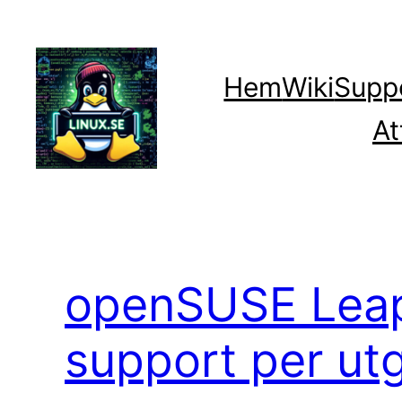
Hoppa
till
innehåll
Hem
Wiki
Supp
At
openSUSE Leap 
support per ut