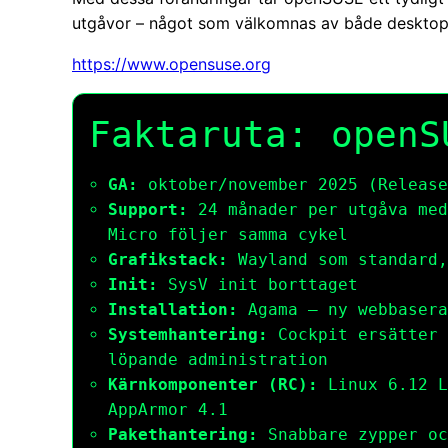
utgåvor – något som välkomnas av både desktop
https://www.opensuse.org
Faktaruta: openS
GA:
oktober/november 2025 (Release
Support:
24 månader per utgåva med
Micro följer samma cykel
Grafikstack:
Wayland som standard,
Init:
SysV init borttaget
Installation:
Agama – ny webbasera
Systemhantering:
Cockpit ersätter 
löpande administration
Kärnkomponenter (RC):
Linux 6.12 L
AppArmor 4.1
Pakethantering:
Snabbare zypper oc