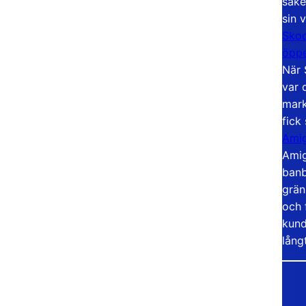
säke
sin 
Skoo
öppe
När 
var 
mark
fick
Amig
Amig
banb
grän
och 
kund
lång