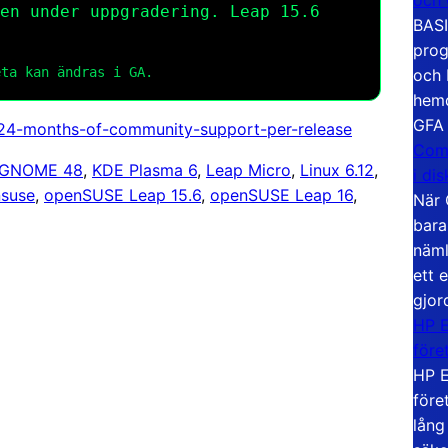
en under uppgradering. Leap 15.6
BASI
prog
eta kan ändras i GA.
och 
hemd
GFA
s-24-months-of-community-support-per-release
Com
GNOME 48
, 
KDE Plasma 6
, 
Leap Micro
, 
Linux 6.12
, 
i di
suse
, 
openSUSE Leap 15.6
, 
openSUSE Leap 16
, 
När 
bara
näml
ett 
gjor
HP E
före
HP E
före
lång