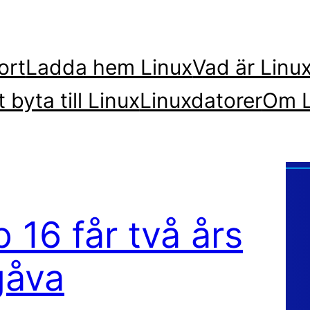
ort
Ladda hem Linux
Vad är Linu
t byta till Linux
Linuxdatorer
Om L
16 får två års
gåva