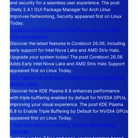
and security for a seamless user experience. The post
Shelly 2.4.1 GUI Package Manager for Arch Linux
Improves Networking, Security appeared first on Linux
Today.
Coreboot 26.06 Adds Early Intel Nova Lake and AMD
Strix Halo Support
Discover the latest features in Coreboot 26.06, including
early support for Intel Nova Lake and AMD Strix Halo.
Upgrade your system today! The post Coreboot 26.06
Adds Early Intel Nova Lake and AMD Strix Halo Support
appeared first on Linux Today.
KDE Plasma 6.8 to Enable Triple Buffering by Default for
NVIDIA GPUs
Discover how KDE Plasma 6.8 enhances performance
with triple buffering enabled by default for NVIDIA GPUs,
improving your visual experience. The post KDE Plasma
6.8 to Enable Triple Buffering by Default for NVIDIA GPUs
appeared first on Linux Today.
7 Best Free and Open Source Terminal-Based Serial
Terminals