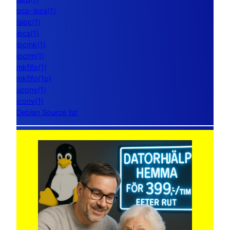
pcp-ipcs(1)
lsipc(1)
ipcs(1)
ipcmk(1)
ipcrm(1)
mkfifo(1)
mkfifo(1p)
uconv(1)
iconv(1)
Debian Source list