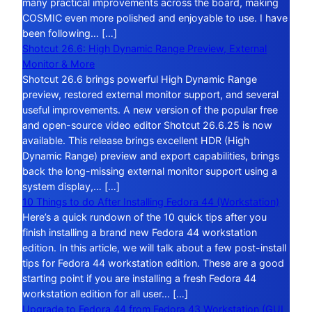
many practical improvements across the board, making
COSMIC even more polished and enjoyable to use. I have
been following… […]
Shotcut 26.6: High Dynamic Range Preview, External
Monitor & More
Shotcut 26.6 brings powerful High Dynamic Range
preview, restored external monitor support, and several
useful improvements. A new version of the popular free
and open-source video editor Shotcut 26.6.25 is now
available. This release brings excellent HDR (High
Dynamic Range) preview and export capabilities, brings
back the long-missing external monitor support using a
system display,… […]
10 Things to do After Installing Fedora 44 (Workstation)
Here’s a quick rundown of the 10 quick tips after you
finish installing a brand new Fedora 44 workstation
edition. In this article, we will talk about a few post-install
tips for Fedora 44 workstation edition. These are a good
starting point if you are installing a fresh Fedora 44
workstation edition for all user… […]
Upgrade to Fedora 44 from Fedora 43 Workstation (GUI