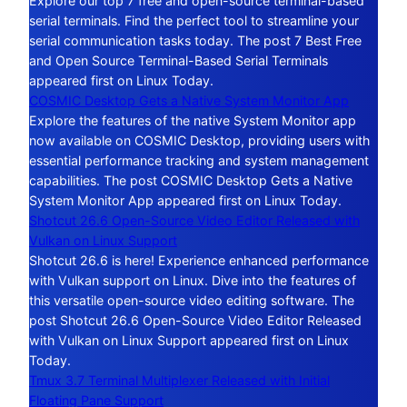
Explore our top 7 free and open-source terminal-based
serial terminals. Find the perfect tool to streamline your
serial communication tasks today. The post 7 Best Free
and Open Source Terminal-Based Serial Terminals
appeared first on Linux Today.
COSMIC Desktop Gets a Native System Monitor App
Explore the features of the native System Monitor app
now available on COSMIC Desktop, providing users with
essential performance tracking and system management
capabilities. The post COSMIC Desktop Gets a Native
System Monitor App appeared first on Linux Today.
Shotcut 26.6 Open-Source Video Editor Released with
Vulkan on Linux Support
Shotcut 26.6 is here! Experience enhanced performance
with Vulkan support on Linux. Dive into the features of
this versatile open-source video editing software. The
post Shotcut 26.6 Open-Source Video Editor Released
with Vulkan on Linux Support appeared first on Linux
Today.
Tmux 3.7 Terminal Multiplexer Released with Initial
Floating Pane Support