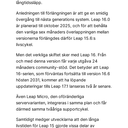
långtidssläpp.
Anledningen till förlängningen är att ge en smidig
övergång till nästa generations system. Leap 16.0
är planerad till oktober 2025, och för att behålla
den vanliga sex månaders överlappningen mellan
versionerna förlängdes därför Leap 15.6:s
livscykel.
Men det verkliga skiftet sker med Leap 16. Från
och med denna version får varje utgåva 24
månaders community-stöd. Det betyder att Leap
16-serien, som förväntas fortsätta till version 16.6
hösten 2031, kommer att ha löpande
uppdateringar tills Leap 17.1 lanseras två år senare.
Även Leap Micro, den oföränderliga
servervarianten, integreras i samma plan och får
därmed samma tvååriga supportcykel.
Samtidigt medger utvecklarna att den långa
livstiden för Leap 15 gjorde vissa delar av