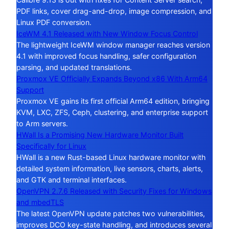
PDF links, cover drag-and-drop, image compression, and
Linux PDF conversion.
IceWM 4.1 Released with New Window Focus Control
The lightweight IceWM window manager reaches version
4.1 with improved focus handling, safer configuration
parsing, and updated translations.
Proxmox VE Officially Expands Beyond x86 With Arm64
Support
Proxmox VE gains its first official Arm64 edition, bringing
KVM, LXC, ZFS, Ceph, clustering, and enterprise support
to Arm servers.
HWall Is a Promising New Hardware Monitor Built
Specifically for Linux
HWall is a new Rust-based Linux hardware monitor with
detailed system information, live sensors, charts, alerts,
and GTK and terminal interfaces.
OpenVPN 2.7.6 Released with Security Fixes for Windows
and mbedTLS
The latest OpenVPN update patches two vulnerabilities,
improves DCO key-state handling, and introduces several