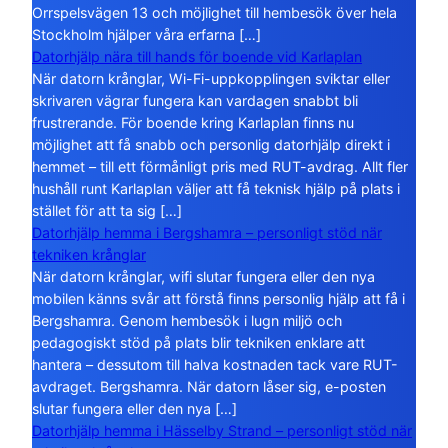
Orrspelsvägen 13 och möjlighet till hembesök över hela
Stockholm hjälper våra erfarna […]
Datorhjälp nära till hands för boende vid Karlaplan
När datorn krånglar, Wi-Fi-uppkopplingen sviktar eller
skrivaren vägrar fungera kan vardagen snabbt bli
frustrerande. För boende kring Karlaplan finns nu
möjlighet att få snabb och personlig datorhjälp direkt i
hemmet – till ett förmånligt pris med RUT-avdrag. Allt fler
hushåll runt Karlaplan väljer att få teknisk hjälp på plats i
stället för att ta sig […]
Datorhjälp hemma i Bergshamra – personligt stöd när
tekniken krånglar
När datorn krånglar, wifi slutar fungera eller den nya
mobilen känns svår att förstå finns personlig hjälp att få i
Bergshamra. Genom hembesök i lugn miljö och
pedagogiskt stöd på plats blir tekniken enklare att
hantera – dessutom till halva kostnaden tack vare RUT-
avdraget. Bergshamra. När datorn låser sig, e-posten
slutar fungera eller den nya […]
Datorhjälp hemma i Hässelby Strand – personligt stöd när