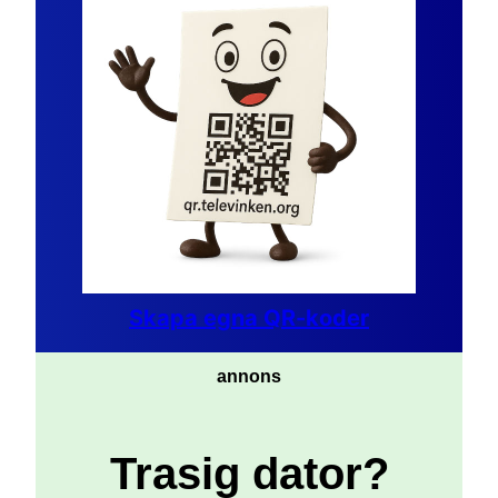
Skapa egna QR-koder
annons
Trasig dator?