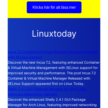
Klicka här för att läsa mer
Linuxtoday
Incus 7.2 Container & Virtual Machine Manager Released
with SELinux Support
Discover the new Incus 7.2, featuring enhanced Container
& Virtual Machine Management with SELinux support for
improved security and performance. The post Incus 7.2
Container & Virtual Machine Manager Released with
SELinux Support appeared first on Linux Today.
Shelly 2.4.1 GUI Package Manager for Arch Linux
Improves Networking, Security
Discover the enhanced Shelly 2.4.1 GUI Package
Manager for Arch Linux, featuring improved networking