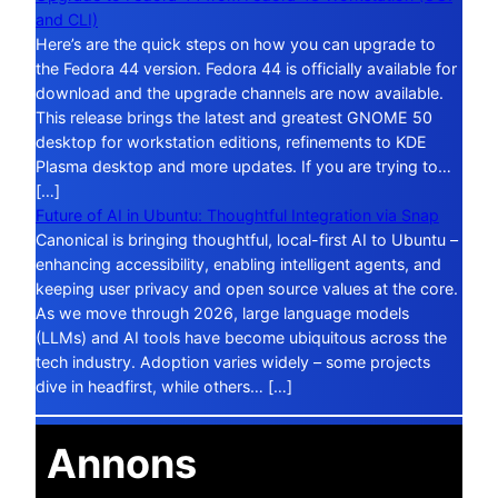
and CLI)
Here’s are the quick steps on how you can upgrade to
the Fedora 44 version. Fedora 44 is officially available for
download and the upgrade channels are now available.
This release brings the latest and greatest GNOME 50
desktop for workstation editions, refinements to KDE
Plasma desktop and more updates. If you are trying to…
[…]
Future of AI in Ubuntu: Thoughtful Integration via Snap
Canonical is bringing thoughtful, local-first AI to Ubuntu –
enhancing accessibility, enabling intelligent agents, and
keeping user privacy and open source values at the core.
As we move through 2026, large language models
(LLMs) and AI tools have become ubiquitous across the
tech industry. Adoption varies widely – some projects
dive in headfirst, while others… […]
Annons