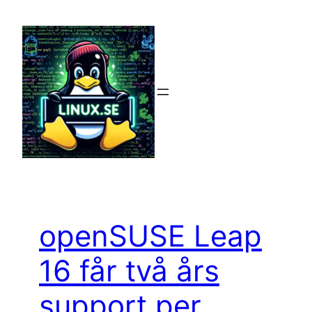
Hoppa
till
innehåll
openSUSE Leap
16 får två års
support per