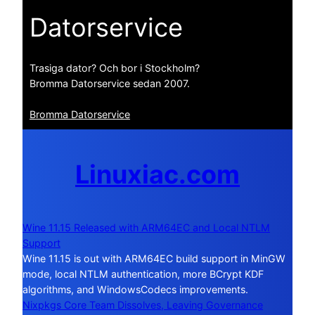
Datorservice
Trasiga dator? Och bor i Stockholm?
Bromma Datorservice sedan 2007.
Bromma Datorservice
Linuxiac.com
Wine 11.15 Released with ARM64EC and Local NTLM
Support
Wine 11.15 is out with ARM64EC build support in MinGW
mode, local NTLM authentication, more BCrypt KDF
algorithms, and WindowsCodecs improvements.
Nixpkgs Core Team Dissolves, Leaving Governance