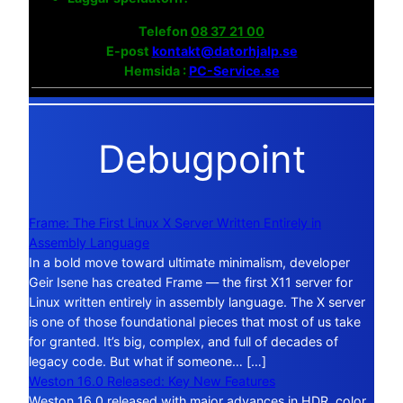
Telefon
08 37 21 00
E-post
kontakt@datorhjalp.se
Hemsida :
PC-Service.se
Debugpoint
Frame: The First Linux X Server Written Entirely in
Assembly Language
In a bold move toward ultimate minimalism, developer
Geir Isene has created Frame — the first X11 server for
Linux written entirely in assembly language. The X server
is one of those foundational pieces that most of us take
for granted. It’s big, complex, and full of decades of
legacy code. But what if someone… […]
Weston 16.0 Released: Key New Features
Weston 16.0 released with major advances in HDR, color