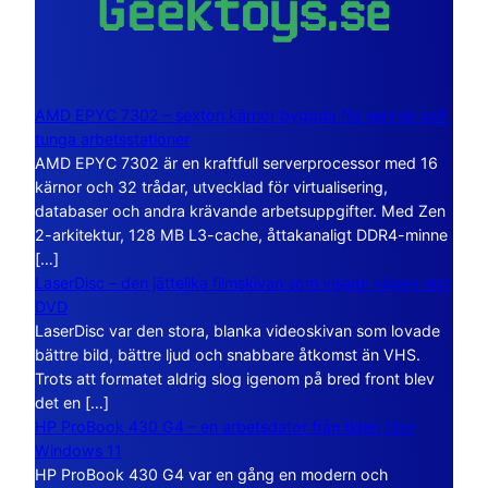
AMD EPYC 7302 – sexton kärnor byggda för servrar och
tunga arbetsstationer
AMD EPYC 7302 är en kraftfull serverprocessor med 16
kärnor och 32 trådar, utvecklad för virtualisering,
databaser och andra krävande arbetsuppgifter. Med Zen
2-arkitektur, 128 MB L3-cache, åttakanaligt DDR4-minne
[…]
LaserDisc – den jättelika filmskivan som visade vägen mot
DVD
LaserDisc var den stora, blanka videoskivan som lovade
bättre bild, bättre ljud och snabbare åtkomst än VHS.
Trots att formatet aldrig slog igenom på bred front blev
det en […]
HP ProBook 430 G4 – en arbetsdator från tiden före
Windows 11
HP ProBook 430 G4 var en gång en modern och