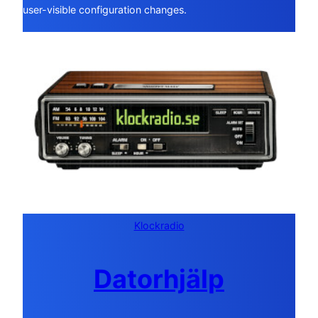
user-visible configuration changes.
Klockradio
Datorhjälp