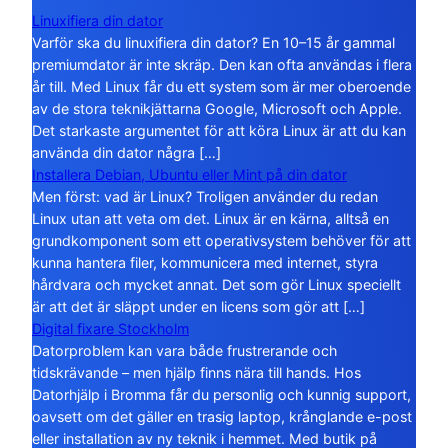
Linuxifiera din dator
Varför ska du linuxifiera din dator? En 10–15 år gammal
premiumdator är inte skräp. Den kan ofta användas i flera
år till. Med Linux får du ett system som är mer oberoende
av de stora teknikjättarna Google, Microsoft och Apple.
Det starkaste argumentet för att köra Linux är att du kan
använda din dator några […]
Installera Debian, Ubuntu eller Mint på din dator
Men först: vad är Linux? Troligen använder du redan
Linux utan att veta om det. Linux är en kärna, alltså en
grundkomponent som ett operativsystem behöver för att
kunna hantera filer, kommunicera med internet, styra
hårdvara och mycket annat. Det som gör Linux speciellt
är att det är släppt under en licens som gör att […]
Digital fixare Stockholm
Datorproblem kan vara både frustrerande och
tidskrävande – men hjälp finns nära till hands. Hos
Datorhjälp i Bromma får du personlig och kunnig support,
oavsett om det gäller en trasig laptop, krånglande e-post
eller installation av ny teknik i hemmet. Med butik på