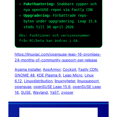
Pakethantering:
Snabbare zypper och
nya openSUSE-repon via Fastly CDN
Uppgradering:
Förbättrade repo-
byten under uppgradering. Leap 15.6
stöds till 30 april 2026
Obs: Funktioner och versionsnummer
från RC/beta kan ändras i GA.
https://linuxiac.com/opensuse-leap-16-promises-
24-months-of-community-support-per-release
Agama installer
, 
AppArmor
, 
Cockpit
, 
Fastly CDN
, 
GNOME 48
, 
KDE Plasma 6
, 
Leap Micro
, 
Linux
6.12
, 
Linuxdistribution
, 
linuxnyheter
, 
linuxsupport
, 
opensuse
, 
openSUSE Leap 15.6
, 
openSUSE Leap
16
, 
SUSE
, 
Wayland
, 
YaST
, 
zypper