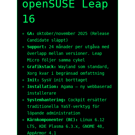
openSUSE Leap
16
GA:
oktober/november 2025 (Release
Candidate släppt)
Support:
24 månader per utgåva med
överlapp mellan versioner. Leap
Micro följer samma cykel
Grafikstack:
Wayland som standard,
Xorg kvar i begränsad omfattning
Init:
SysV init borttaget
Installation:
Agama – ny webbaserad
installerare
Systemhantering:
Cockpit ersätter
traditionella YaST-verktyg för
löpande administration
Kärnkomponenter (RC):
Linux 6.12
LTS, KDE Plasma 6.3.x, GNOME 48,
AppArmor 4.1