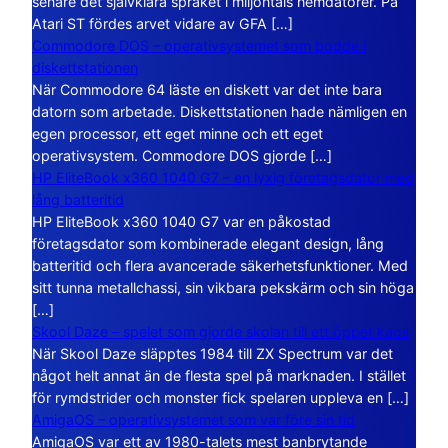
senare det självklara språket i miljontals hemdatorer. På
Atari ST fördes arvet vidare av GFA […]
Commodore DOS – operativsystemet som bodde i
diskettstationen
När Commodore 64 läste en diskett var det inte bara
datorn som arbetade. Diskettstationen hade nämligen en
egen processor, ett eget minne och ett eget
operativsystem. Commodore DOS gjorde […]
HP EliteBook x360 1040 G7 – en lyxig företagsdator med
lång batteritid
HP EliteBook x360 1040 G7 var en påkostad
företagsdator som kombinerade elegant design, lång
batteritid och flera avancerade säkerhetsfunktioner. Med
sitt tunna metallchassi, sin vikbara pekskärm och sin höga
[…]
Skool Daze – spelet som gjorde skolan till ett öppet kaos
När Skool Daze släpptes 1984 till ZX Spectrum var det
något helt annat än de flesta spel på marknaden. I stället
för rymdstrider och monster fick spelaren uppleva en […]
AmigaOS – operativsystemet som var före sin tid
AmigaOS var ett av 1980-talets mest banbrytande