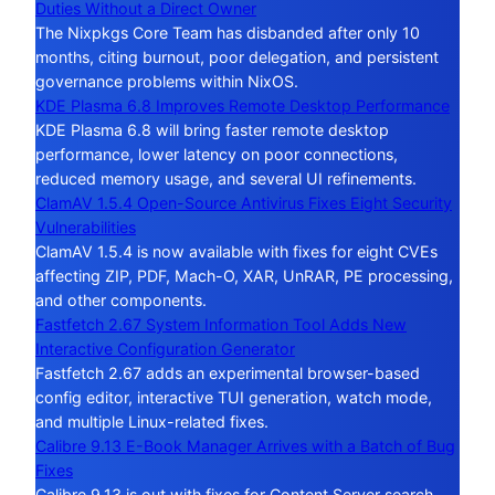
Duties Without a Direct Owner
The Nixpkgs Core Team has disbanded after only 10
months, citing burnout, poor delegation, and persistent
governance problems within NixOS.
KDE Plasma 6.8 Improves Remote Desktop Performance
KDE Plasma 6.8 will bring faster remote desktop
performance, lower latency on poor connections,
reduced memory usage, and several UI refinements.
ClamAV 1.5.4 Open-Source Antivirus Fixes Eight Security
Vulnerabilities
ClamAV 1.5.4 is now available with fixes for eight CVEs
affecting ZIP, PDF, Mach-O, XAR, UnRAR, PE processing,
and other components.
Fastfetch 2.67 System Information Tool Adds New
Interactive Configuration Generator
Fastfetch 2.67 adds an experimental browser-based
config editor, interactive TUI generation, watch mode,
and multiple Linux-related fixes.
Calibre 9.13 E-Book Manager Arrives with a Batch of Bug
Fixes
Calibre 9.13 is out with fixes for Content Server search,