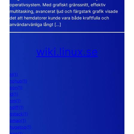
operativsystem. Med grafiskt gränssnitt, effektiv
multitasking, avancerat ljud och färgstark grafik visade
det att hemdatorer kunde vara både kraftfulla och
användarvänliga långt […]
wiki.linux.se
nl(1)
nohup(1)
pon(1)
ld(1)
nm(1)
ndiff(1)
gstack(1)
pmap(1)
hugetop(1)
lsirq(1)