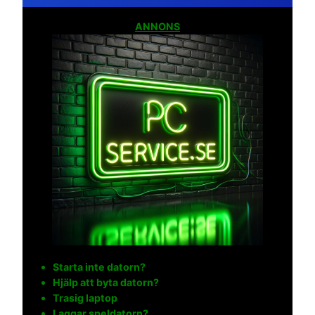
ANNONS
Starta inte datorn?
Hjälp att byta datorn?
Trasig laptop
Laggar speldatorn?