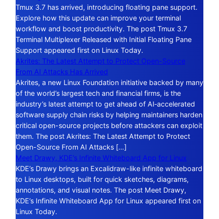
Tmux 3.7 has arrived, introducing floating pane support.
Explore how this update can improve your terminal
workflow and boost productivity. The post Tmux 3.7
Terminal Multiplexer Released with Initial Floating Pane
Support appeared first on Linux Today.
Akrites: The Latest Attempt to Protect Open-Source
From AI Attacks Has Arrived
Akrites, a new Linux Foundation initiative backed by many
of the world’s largest tech and financial firms, is the
industry’s latest attempt to get ahead of AI‑accelerated
software supply chain risks by helping maintainers harden
critical open-source projects before attackers can exploit
them. The post Akrites: The Latest Attempt to Protect
Open-Source From AI Attacks […]
Meet Drawy, KDE’s Infinite Whiteboard App for Linux
KDE’s Drawy brings an Excalidraw-like infinite whiteboard
to Linux desktops, built for quick sketches, diagrams,
annotations, and visual notes. The post Meet Drawy,
KDE’s Infinite Whiteboard App for Linux appeared first on
Linux Today.