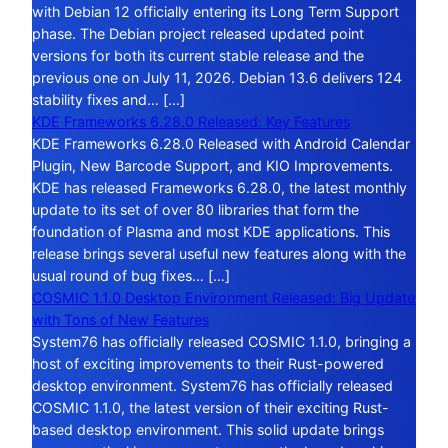
with Debian 12 officially entering its Long Term Support
phase. The Debian project released updated point
versions for both its current stable release and the
previous one on July 11, 2026. Debian 13.6 delivers 124
stability fixes and… […]
KDE Frameworks 6.28.0 Released: Key Features
KDE Frameworks 6.28.0 Released with Android Calendar
Plugin, New Barcode Support, and KIO Improvements.
KDE has released Frameworks 6.28.0, the latest monthly
update to its set of over 80 libraries that form the
foundation of Plasma and most KDE applications. This
release brings several useful new features along with the
usual round of bug fixes… […]
COSMIC 1.1.0 Desktop Environment Released: Big Update
with Tons of New Features
System76 has officially released COSMIC 1.1.0, bringing a
host of exciting improvements to their Rust-powered
desktop environment. System76 has officially released
COSMIC 1.1.0, the latest version of their exciting Rust-
based desktop environment. This solid update brings