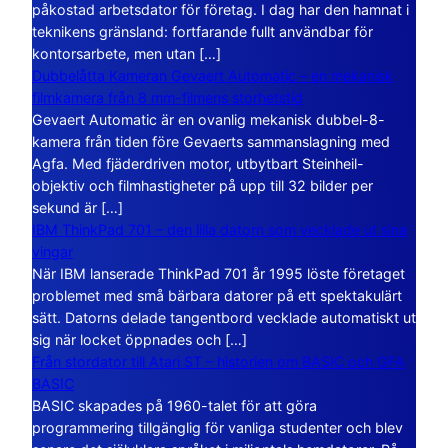
påkostad arbetsdator för företag. I dag har den hamnat i
teknikens gränsland: fortfarande fullt användbar för
kontorsarbete, men utan […]
Dubbelåtta Kameran Gevaert Automatic – en mekanisk
filmkamera från 8 mm-filmens storhetstid
Gevaert Automatic är en ovanlig mekanisk dubbel-8-
kamera från tiden före Gevaerts sammanslagning med
Agfa. Med fjäderdriven motor, utbytbart Steinheil-
objektiv och filmhastigheter på upp till 32 bilder per
sekund är […]
IBM ThinkPad 701 – den lilla datorn som vecklade ut sina
vingar
När IBM lanserade ThinkPad 701 år 1995 löste företaget
problemet med små bärbara datorer på ett spektakulärt
sätt. Datorns delade tangentbord vecklade automatiskt ut
sig när locket öppnades och […]
Från stordator till Atari ST – historien om BASIC och GFA
BASIC
BASIC skapades på 1960-talet för att göra
programmering tillgänglig för vanliga studenter och blev