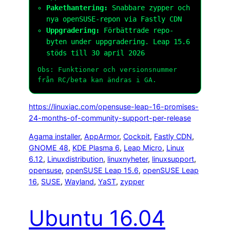
Pakethantering:
Snabbare zypper och
nya openSUSE-repon via Fastly CDN
Uppgradering:
Förbättrade repo-
byten under uppgradering. Leap 15.6
stöds till 30 april 2026
Obs: Funktioner och versionsnummer
från RC/beta kan ändras i GA.
https://linuxiac.com/opensuse-leap-16-promises-
24-months-of-community-support-per-release
Agama installer
, 
AppArmor
, 
Cockpit
, 
Fastly CDN
, 
GNOME 48
, 
KDE Plasma 6
, 
Leap Micro
, 
Linux
6.12
, 
Linuxdistribution
, 
linuxnyheter
, 
linuxsupport
, 
opensuse
, 
openSUSE Leap 15.6
, 
openSUSE Leap
16
, 
SUSE
, 
Wayland
, 
YaST
, 
zypper
Ubuntu 16.04