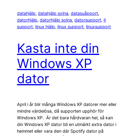
datahjälp
, 
datahjälp solna
, 
datasuåpport
, 
datorhjälp
, 
datorhjälp solna
, 
datorsupport
, 
it
support
, 
linux hjälp
, 
linux support
, 
linuxsupport
Kasta inte din
Windows XP
dator
April i år blir många Windows XP datorer mer eller
mindre värdelösa, då supporten upphör för
Windows XP. Är det bara hårdvaran hel, så kan
din Windows XP dator bli en utmärkt extra dator i
hemmet eller vara den där Spotify dator på