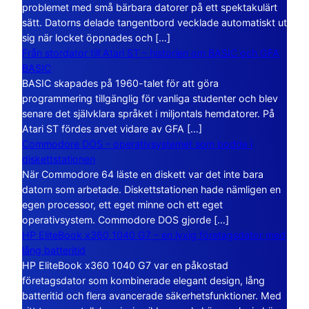
problemet med små bärbara datorer på ett spektakulärt
sätt. Datorns delade tangentbord vecklade automatiskt ut
sig när locket öppnades och […]
Från stordator till Atari ST – historien om BASIC och GFA
BASIC
BASIC skapades på 1960-talet för att göra
programmering tillgänglig för vanliga studenter och blev
senare det självklara språket i miljontals hemdatorer. På
Atari ST fördes arvet vidare av GFA […]
Commodore DOS – operativsystemet som bodde i
diskettstationen
När Commodore 64 läste en diskett var det inte bara
datorn som arbetade. Diskettstationen hade nämligen en
egen processor, ett eget minne och ett eget
operativsystem. Commodore DOS gjorde […]
HP EliteBook x360 1040 G7 – en lyxig företagsdator med
lång batteritid
HP EliteBook x360 1040 G7 var en påkostad
företagsdator som kombinerade elegant design, lång
batteritid och flera avancerade säkerhetsfunktioner. Med