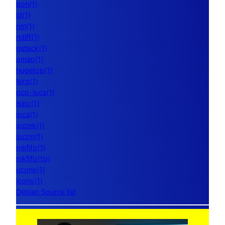
pon(1)
ld(1)
nm(1)
ndiff(1)
gstack(1)
pmap(1)
hugetop(1)
lsirq(1)
pcp-ipcs(1)
lsipc(1)
ipcs(1)
ipcmk(1)
ipcrm(1)
mkfifo(1)
mkfifo(1p)
uconv(1)
iconv(1)
Debian Source list