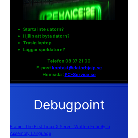
Starta inte datorn?
Hjälp att byta datorn?
Trasig laptop
Laggar speldatorn?
Telefon
08 37 21 00
E-post
kontakt@datorhjalp.se
Hemsida :
PC-Service.se
Debugpoint
Frame: The First Linux X Server Written Entirely in
Assembly Language