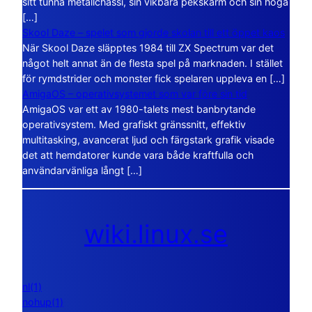
sitt tunna metallchassi, sin vikbara pekskärm och sin höga
[…]
Skool Daze – spelet som gjorde skolan till ett öppet kaos
När Skool Daze släpptes 1984 till ZX Spectrum var det
något helt annat än de flesta spel på marknaden. I stället
för rymdstrider och monster fick spelaren uppleva en […]
AmigaOS – operativsystemet som var före sin tid
AmigaOS var ett av 1980-talets mest banbrytande
operativsystem. Med grafiskt gränssnitt, effektiv
multitasking, avancerat ljud och färgstark grafik visade
det att hemdatorer kunde vara både kraftfulla och
användarvänliga långt […]
wiki.linux.se
nl(1)
nohup(1)