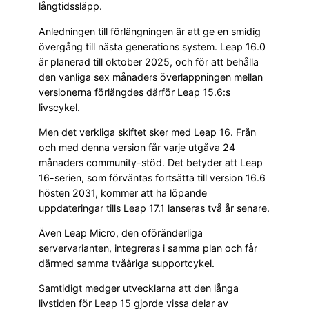
långtidssläpp.
Anledningen till förlängningen är att ge en smidig
övergång till nästa generations system. Leap 16.0
är planerad till oktober 2025, och för att behålla
den vanliga sex månaders överlappningen mellan
versionerna förlängdes därför Leap 15.6:s
livscykel.
Men det verkliga skiftet sker med Leap 16. Från
och med denna version får varje utgåva 24
månaders community-stöd. Det betyder att Leap
16-serien, som förväntas fortsätta till version 16.6
hösten 2031, kommer att ha löpande
uppdateringar tills Leap 17.1 lanseras två år senare.
Även Leap Micro, den oföränderliga
servervarianten, integreras i samma plan och får
därmed samma tvååriga supportcykel.
Samtidigt medger utvecklarna att den långa
livstiden för Leap 15 gjorde vissa delar av