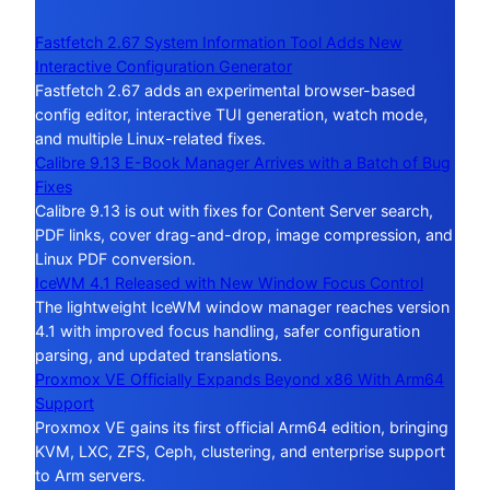
Fastfetch 2.67 System Information Tool Adds New
Interactive Configuration Generator
Fastfetch 2.67 adds an experimental browser-based
config editor, interactive TUI generation, watch mode,
and multiple Linux-related fixes.
Calibre 9.13 E-Book Manager Arrives with a Batch of Bug
Fixes
Calibre 9.13 is out with fixes for Content Server search,
PDF links, cover drag-and-drop, image compression, and
Linux PDF conversion.
IceWM 4.1 Released with New Window Focus Control
The lightweight IceWM window manager reaches version
4.1 with improved focus handling, safer configuration
parsing, and updated translations.
Proxmox VE Officially Expands Beyond x86 With Arm64
Support
Proxmox VE gains its first official Arm64 edition, bringing
KVM, LXC, ZFS, Ceph, clustering, and enterprise support
to Arm servers.