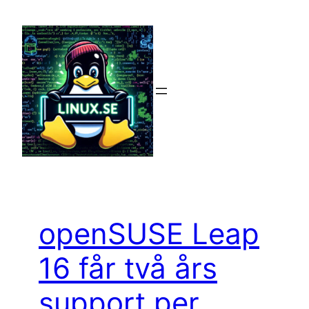
Hoppa
till
innehåll
openSUSE Leap
16 får två års
support per