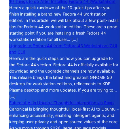
10 Things to do After Installing Fedora 44 (Workstation)
Here’s a quick rundown of the 10 quick tips after you
finish installing a brand new Fedora 44 workstation
edition. In this article, we will talk about a few post-install
tips for Fedora 44 workstation edition. These are a good
starting point if you are installing a fresh Fedora 44
workstation edition for all user… […]
Upgrade to Fedora 44 from Fedora 43 Workstation (GUI
and CLI)
Here’s are the quick steps on how you can upgrade to
the Fedora 44 version. Fedora 44 is officially available for
download and the upgrade channels are now available.
This release brings the latest and greatest GNOME 50
desktop for workstation editions, refinements to KDE
Plasma desktop and more updates. If you are trying to…
[…]
Future of AI in Ubuntu: Thoughtful Integration via Snap
Canonical is bringing thoughtful, local-first AI to Ubuntu –
enhancing accessibility, enabling intelligent agents, and
keeping user privacy and open source values at the core.
As we move through 2026, large language models