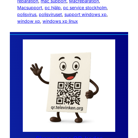
reparation
, 
mac support
, 
Macreparation
, 
Macsupport
, 
pc hjälp
, 
pc service stockholm
, 
polisvirus
, 
polisviruset
, 
support windows xp
, 
window xp
, 
windows xp linux