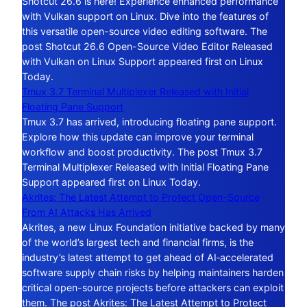
Shotcut 26.6 is here! Experience enhanced performance
with Vulkan support on Linux. Dive into the features of
this versatile open-source video editing software. The
post Shotcut 26.6 Open-Source Video Editor Released
with Vulkan on Linux Support appeared first on Linux
Today.
Tmux 3.7 Terminal Multiplexer Released with Initial
Floating Pane Support
Tmux 3.7 has arrived, introducing floating pane support.
Explore how this update can improve your terminal
workflow and boost productivity. The post Tmux 3.7
Terminal Multiplexer Released with Initial Floating Pane
Support appeared first on Linux Today.
Akrites: The Latest Attempt to Protect Open-Source
From AI Attacks Has Arrived
Akrites, a new Linux Foundation initiative backed by many
of the world’s largest tech and financial firms, is the
industry’s latest attempt to get ahead of AI‑accelerated
software supply chain risks by helping maintainers harden
critical open-source projects before attackers can exploit
them. The post Akrites: The Latest Attempt to Protect