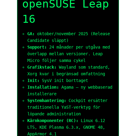
openSUSE Leap
16
GA:
oktober/november 2025 (Release
Candidate släppt)
Support:
24 månader per utgåva med
överlapp mellan versioner. Leap
Micro följer samma cykel
Grafikstack:
Wayland som standard,
Xorg kvar i begränsad omfattning
Init:
SysV init borttaget
Installation:
Agama – ny webbaserad
installerare
Systemhantering:
Cockpit ersätter
traditionella YaST-verktyg för
löpande administration
Kärnkomponenter (RC):
Linux 6.12
LTS, KDE Plasma 6.3.x, GNOME 48,
AppArmor 4.1