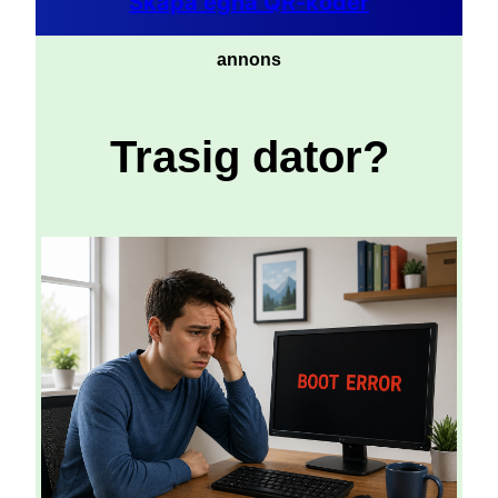
Skapa egna QR-koder
annons
Trasig dator?