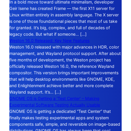
In a bold move toward ultimate minimalism, developer
Geir Isene has created Frame — the first X11 server for
Linux written entirely in assembly language. The X server
is one of those foundational pieces that most of us take
for granted. It’s big, complex, and full of decades of
legacy code. But what if someone… […]
Weston 16.0 Released: Key New Features
Weston 16.0 released with major advances in HDR, color
management, and Wayland protocol support. After about
five months of development, the Weston project has
officially released Weston 16.0, the reference Wayland
compositor. This version brings important improvements
that will help desktop environments like GNOME, KDE,
and Enlightenment achieve better and more complete
Wayland support. It’s… […]
GNOME OS is Getting a ‘Test Center’ – Making
Experimental Software Testing Actually Usable
GNOME OS is getting a dedicated “Test Center” that
finally makes testing experimental apps and system
components safe, simple, and reversible on image-based
distributions. GNOME OS has always been that cool,