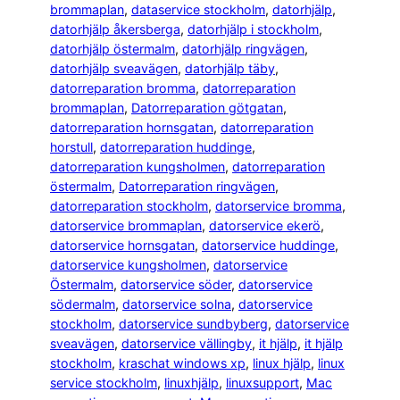
brommaplan
, 
dataservice stockholm
, 
datorhjälp
, 
datorhjälp åkersberga
, 
datorhjälp i stockholm
, 
datorhjälp östermalm
, 
datorhjälp ringvägen
, 
datorhjälp sveavägen
, 
datorhjälp täby
, 
datorreparation bromma
, 
datorreparation
brommaplan
, 
Datorreparation götgatan
, 
datorreparation hornsgatan
, 
datorreparation
horstull
, 
datorreparation huddinge
, 
datorreparation kungsholmen
, 
datorreparation
östermalm
, 
Datorreparation ringvägen
, 
datorreparation stockholm
, 
datorservice bromma
, 
datorservice brommaplan
, 
datorservice ekerö
, 
datorservice hornsgatan
, 
datorservice huddinge
, 
datorservice kungsholmen
, 
datorservice
Östermalm
, 
datorservice söder
, 
datorservice
södermalm
, 
datorservice solna
, 
datorservice
stockholm
, 
datorservice sundbyberg
, 
datorservice
sveavägen
, 
datorservice vällingby
, 
it hjälp
, 
it hjälp
stockholm
, 
kraschat windows xp
, 
linux hjälp
, 
linux
service stockholm
, 
linuxhjälp
, 
linuxsupport
, 
Mac