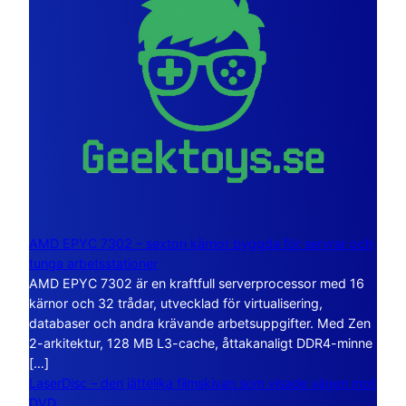
AMD EPYC 7302 – sexton kärnor byggda för servrar och
tunga arbetsstationer
AMD EPYC 7302 är en kraftfull serverprocessor med 16
kärnor och 32 trådar, utvecklad för virtualisering,
databaser och andra krävande arbetsuppgifter. Med Zen
2-arkitektur, 128 MB L3-cache, åttakanaligt DDR4-minne
[…]
LaserDisc – den jättelika filmskivan som visade vägen mot
DVD