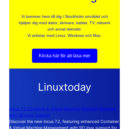
Vi kommer hem till dig i Stockholm området och
hjälper dig med dator, skrivare, kablar, TV, nätverk
och annat tekniskt.
Vi arbetar med Linux, Windows och Mac.
Klicka här för att läsa mer
Linuxtoday
Incus 7.2 Container & Virtual Machine Manager Released
with SELinux Support
Discover the new Incus 7.2, featuring enhanced Container
& Virtual Machine Management with SELinux support for