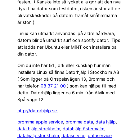
festen. ( Kanske inte så lyckat alla ggr att den nya
dyra fina dator som festdator, risken är stor att de
bli vätskeskador på datorn framåt småtimmarna
är stor. )
Linux kan utmärkt användas på äldre hårdvara,
datorn blir då utmärkt surf och spotify dator. Tips
att ladda ner Ubuntu eller MiNT och installera på
din dator.
Om du inte har tid , ork eller kunskap hur man
installera Linux så finns Datorhjälp i Stockholm AB
( Som ligger på Orrspelsvägen 13, Bromma och
har telefon
08 37 21 00
) som kan hjälpa till med
detta. Datorhjälp ligger ca 6 min ifrån Alvik med
Spårvagn 12
http://datorhjalp.se
bromma apple service
, 
bromma data
, 
data hjälp
, 
data hjälp stockholm
, 
datahjälp östermalm
, 
datahjälp stockholm
, 
dataservice
, 
dataservice