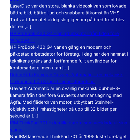
LaserDisc var den stora, blanka videoskivan som lovade
bättre bild, bättre ljud och snabbare åtkomst än VHS.
Trots att formatet aldrig slog igenom på bred front blev
det en […]
HP ProBook 430 G4 – en arbetsdator från tiden före
Windows 11
HP ProBook 430 G4 var en gång en modern och
påkostad arbetsdator för företag. I dag har den hamnat i
teknikens gränsland: fortfarande fullt användbar för
kontorsarbete, men utan […]
Dubbelåtta Kameran Gevaert Automatic – en mekanisk
filmkamera från 8 mm-filmens storhetstid
Gevaert Automatic är en ovanlig mekanisk dubbel-8-
kamera från tiden före Gevaerts sammanslagning med
Agfa. Med fjäderdriven motor, utbytbart Steinheil-
objektiv och filmhastigheter på upp till 32 bilder per
sekund är […]
IBM ThinkPad 701 – den lilla datorn som vecklade ut sina
vingar
När IBM lanserade ThinkPad 701 år 1995 löste företaget