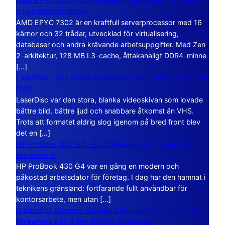
AMD EPYC 7302 – sexton kärnor byggda för servrar och
tunga arbetsstationer
AMD EPYC 7302 är en kraftfull serverprocessor med 16
kärnor och 32 trådar, utvecklad för virtualisering,
databaser och andra krävande arbetsuppgifter. Med Zen
2-arkitektur, 128 MB L3-cache, åttakanaligt DDR4-minne
[…]
LaserDisc – den jättelika filmskivan som visade vägen mot
DVD
LaserDisc var den stora, blanka videoskivan som lovade
bättre bild, bättre ljud och snabbare åtkomst än VHS.
Trots att formatet aldrig slog igenom på bred front blev
det en […]
HP ProBook 430 G4 – en arbetsdator från tiden före
Windows 11
HP ProBook 430 G4 var en gång en modern och
påkostad arbetsdator för företag. I dag har den hamnat i
teknikens gränsland: fortfarande fullt användbar för
kontorsarbete, men utan […]
Dubbelåtta Kameran Gevaert Automatic – en mekanisk
filmkamera från 8 mm-filmens storhetstid