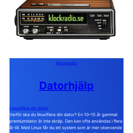
Klockradio
Datorhjälp
Linuxifiera din dator
Varför ska du linuxifiera din dator? En 10–15 år gammal
premiumdator är inte skräp. Den kan ofta användas i flera
år till. Med Linux får du ett system som är mer oberoende