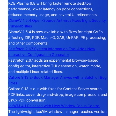
KDE Plasma 6.8 will bring faster remote desktop
performance, lower latency on poor connections,
reduced memory usage, and several UI refinements.
ClamAV 1.5.4 Open-Source Antivirus Fixes Eight Security
Vulnerabilities
ClamAV 1.5.4 is now available with fixes for eight CVEs
affecting ZIP, PDF, Mach-O, XAR, UnRAR, PE processing,
and other components.
Fastfetch 2.67 System Information Tool Adds New
Interactive Configuration Generator
Fastfetch 2.67 adds an experimental browser-based
config editor, interactive TUI generation, watch mode,
and multiple Linux-related fixes.
Calibre 9.13 E-Book Manager Arrives with a Batch of Bug
Fixes
Calibre 9.13 is out with fixes for Content Server search,
PDF links, cover drag-and-drop, image compression, and
Linux PDF conversion.
IceWM 4.1 Released with New Window Focus Control
The lightweight IceWM window manager reaches version