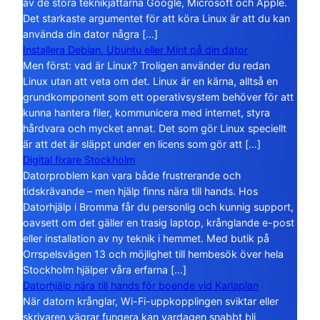
av de stora teknikjättarna Google, Microsoft och Apple.
Det starkaste argumentet för att köra Linux är att du kan
använda din dator några […]
Installera Debian, Ubuntu eller Mint på din dator
Men först: vad är Linux? Troligen använder du redan
Linux utan att veta om det. Linux är en kärna, alltså en
grundkomponent som ett operativsystem behöver för att
kunna hantera filer, kommunicera med internet, styra
hårdvara och mycket annat. Det som gör Linux speciellt
är att det är släppt under en licens som gör att […]
Digital fixare Stockholm
Datorproblem kan vara både frustrerande och
tidskrävande – men hjälp finns nära till hands. Hos
Datorhjälp i Bromma får du personlig och kunnig support,
oavsett om det gäller en trasig laptop, krånglande e-post
eller installation av ny teknik i hemmet. Med butik på
Orrspelsvägen 13 och möjlighet till hembesök över hela
Stockholm hjälper våra erfarna […]
Datorhjälp nära till hands för boende vid Karlaplan
När datorn krånglar, Wi-Fi-uppkopplingen sviktar eller
skrivaren vägrar fungera kan vardagen snabbt bli