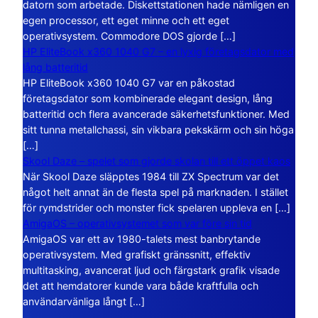
datorn som arbetade. Diskettstationen hade nämligen en
egen processor, ett eget minne och ett eget
operativsystem. Commodore DOS gjorde […]
HP EliteBook x360 1040 G7 – en lyxig företagsdator med
lång batteritid
HP EliteBook x360 1040 G7 var en påkostad
företagsdator som kombinerade elegant design, lång
batteritid och flera avancerade säkerhetsfunktioner. Med
sitt tunna metallchassi, sin vikbara pekskärm och sin höga
[…]
Skool Daze – spelet som gjorde skolan till ett öppet kaos
När Skool Daze släpptes 1984 till ZX Spectrum var det
något helt annat än de flesta spel på marknaden. I stället
för rymdstrider och monster fick spelaren uppleva en […]
AmigaOS – operativsystemet som var före sin tid
AmigaOS var ett av 1980-talets mest banbrytande
operativsystem. Med grafiskt gränssnitt, effektiv
multitasking, avancerat ljud och färgstark grafik visade
det att hemdatorer kunde vara både kraftfulla och
användarvänliga långt […]