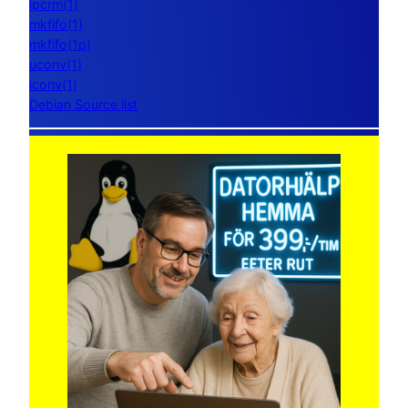
ipcrm(1)
mkfifo(1)
mkfifo(1p)
uconv(1)
iconv(1)
Debian Source list