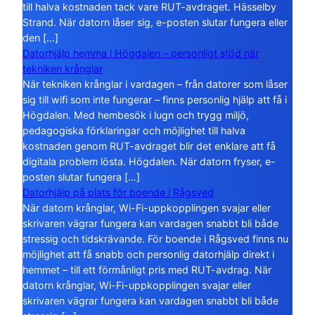
till halva kostnaden tack vare RUT-avdraget. Hässelby
Strand. När datorn låser sig, e-posten slutar fungera eller
den […]
Datorhjälp hemma i Högdalen – personligt stöd när
tekniken krånglar
När tekniken krånglar i vardagen – från datorer som låser
sig till wifi som inte fungerar – finns personlig hjälp att få i
Högdalen. Med hembesök i lugn och trygg miljö,
pedagogiska förklaringar och möjlighet till halva
kostnaden genom RUT-avdraget blir det enklare att få
digitala problem lösta. Högdalen. När datorn fryser, e-
posten slutar fungera […]
Datorhjälp på plats för boende i Rågsved
När datorn krånglar, Wi-Fi-uppkopplingen svajar eller
skrivaren vägrar fungera kan vardagen snabbt bli både
stressig och tidskrävande. För boende i Rågsved finns nu
möjlighet att få snabb och personlig datorhjälp direkt i
hemmet – till ett förmånligt pris med RUT-avdrag. När
datorn krånglar, Wi-Fi-uppkopplingen svajar eller
skrivaren vägrar fungera kan vardagen snabbt bli både