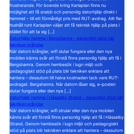
frustrerande. För boende kring Karlaplan finns nu
möjlighet att få snabb och personlig datorhjälp direkt i
hemmet – till ett förmånligt pris med RUT-avdrag. Allt fler
hushåll runt Karlaplan väljer att få teknisk hjälp på plats i
stället för att ta sig […]
Datorhjälp hemma i Bergshamra – personligt stöd när
tekniken krånglar
När datorn krånglar, wifi slutar fungera eller den nya
mobilen känns svår att förstå finns personlig hjälp att få i
Bergshamra. Genom hembesök i lugn miljö och
pedagogiskt stöd på plats blir tekniken enklare att
hantera – dessutom till halva kostnaden tack vare RUT-
avdraget. Bergshamra. När datorn låser sig, e-posten
slutar fungera eller den nya […]
Datorhjälp hemma i Hässelby Strand – personligt stöd när
tekniken krånglar
När datorn krånglar, wifi strular eller den nya mobilen
känns svår att förstå finns personlig hjälp att få i Hässelby
Strand. Genom hembesök i lugn miljö och pedagogiskt
stöd på plats blir tekniken enklare att hantera – dessutom