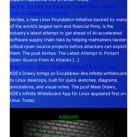
Akrites: The Latest Attempt to Protect Open-Source
From AI Attacks Has Arrived
Akrites, a new Linux Foundation initiative backed by many
of the world’s largest tech and financial firms, is the
industry’s latest attempt to get ahead of AI‑accelerated
software supply chain risks by helping maintainers harden
critical open-source projects before attackers can exploit
them. The post Akrites: The Latest Attempt to Protect
Open-Source From AI Attacks […]
Meet Drawy, KDE’s Infinite Whiteboard App for Linux
KDE’s Drawy brings an Excalidraw-like infinite whiteboard
to Linux desktops, built for quick sketches, diagrams,
annotations, and visual notes. The post Meet Drawy,
KDE’s Infinite Whiteboard App for Linux appeared first on
Linux Today.
ANNONS