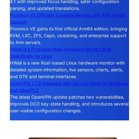
4.1 with improved focus handling, safer configuration
parsing, and updated translations.
Proxmox VE Officially Expands Beyond x86 With Arm64
Support
Proxmox VE gains its first official Arm64 edition, bringing
KVM, LXC, ZFS, Ceph, clustering, and enterprise support
to Arm servers.
HWall Is a Promising New Hardware Monitor Built
Specifically for Linux
HWall is a new Rust-based Linux hardware monitor with
detailed system information, live sensors, charts, alerts,
and GTK and terminal interfaces.
OpenVPN 2.7.6 Released with Security Fixes for Windows
and mbedTLS
The latest OpenVPN update patches two vulnerabilities,
improves DCO key-state handling, and introduces several
user-visible configuration changes.