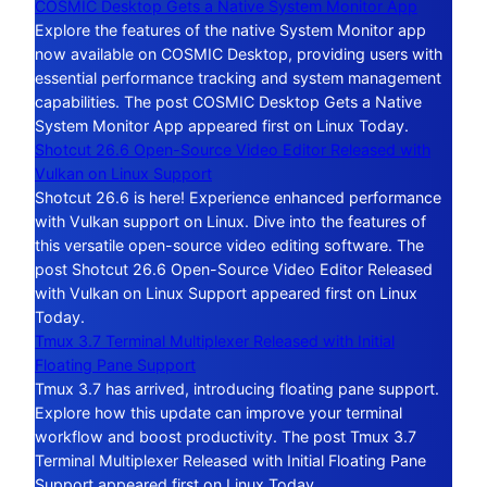
COSMIC Desktop Gets a Native System Monitor App
Explore the features of the native System Monitor app
now available on COSMIC Desktop, providing users with
essential performance tracking and system management
capabilities. The post COSMIC Desktop Gets a Native
System Monitor App appeared first on Linux Today.
Shotcut 26.6 Open-Source Video Editor Released with
Vulkan on Linux Support
Shotcut 26.6 is here! Experience enhanced performance
with Vulkan support on Linux. Dive into the features of
this versatile open-source video editing software. The
post Shotcut 26.6 Open-Source Video Editor Released
with Vulkan on Linux Support appeared first on Linux
Today.
Tmux 3.7 Terminal Multiplexer Released with Initial
Floating Pane Support
Tmux 3.7 has arrived, introducing floating pane support.
Explore how this update can improve your terminal
workflow and boost productivity. The post Tmux 3.7
Terminal Multiplexer Released with Initial Floating Pane
Support appeared first on Linux Today.