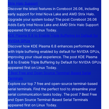
Strix Halo Support
Discover the latest features in Coreboot 26.06, including
early support for Intel Nova Lake and AMD Strix Halo.
Upgrade your system today! The post Coreboot 26.06
Adds Early Intel Nova Lake and AMD Strix Halo Support
appeared first on Linux Today.
KDE Plasma 6.8 to Enable Triple Buffering by Default for
NVIDIA GPUs
Discover how KDE Plasma 6.8 enhances performance
with triple buffering enabled by default for NVIDIA GPUs,
improving your visual experience. The post KDE Plasma
6.8 to Enable Triple Buffering by Default for NVIDIA GPUs
appeared first on Linux Today.
7 Best Free and Open Source Terminal-Based Serial
Terminals
Explore our top 7 free and open-source terminal-based
serial terminals. Find the perfect tool to streamline your
serial communication tasks today. The post 7 Best Free
and Open Source Terminal-Based Serial Terminals
appeared first on Linux Today.