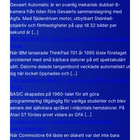
Gevaert Automatic är en ovanlig mekanisk dubbel-8-
kamera från tiden före Gevaerts sammanslagning med
Agfa. Med fjäderdriven motor, utbytbart Steinheil-
objektiv och filmhastigheter på upp till 32 bilder per
sekund är […]
IBM ThinkPad 701 – den lilla datorn som vecklade ut sina
vingar
När IBM lanserade ThinkPad 701 år 1995 löste företaget
problemet med små bärbara datorer på ett spektakulärt
sätt. Datorns delade tangentbord vecklade automatiskt ut
sig när locket öppnades och […]
Från stordator till Atari ST – historien om BASIC och GFA
BASIC
BASIC skapades på 1960-talet för att göra
programmering tillgänglig för vanliga studenter och blev
senare det självklara språket i miljontals hemdatorer. På
Atari ST fördes arvet vidare av GFA […]
Commodore DOS – operativsystemet som bodde i
diskettstationen
När Commodore 64 läste en diskett var det inte bara