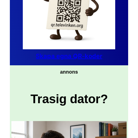
Skapa egna QR-koder
annons
Trasig dator?