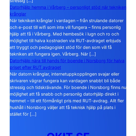
stressig […]
Datorhjälp hemma i Vårberg – personligt stöd när tekniken
krånglar
När tekniken krånglar i vardagen – från strulande datorer
och e-post till wifi som inte vill fungera – finns personlig
hjälp att få i Vårberg. Med hembesök i lugn och ro och
möjlighet till halva kostnaden via RUT-avdraget erbjuds
ett tryggt och pedagogiskt stöd för den som vill få
tekniken att fungera igen. Vårberg. När […]
Datorhjälp nära till hands för boende i Norsborg för halva
priset efter RUT avdraget
När datorn krånglar, internetuppkopplingen svajar eller
skrivaren vägrar fungera kan vardagen snabbt bli både
stressig och tidskrävande. För boende i Norsborg finns nu
möjlighet att få snabb och personlig datorhjälp direkt i
hemmet – till ett förmånligt pris med RUT-avdrag. Allt fler
hushåll i Norsborg väljer att få teknisk hjälp på plats i
stället för […]