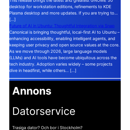
This release brings the latest and greatest GNOME 50
desktop for workstation editions, refinements to KDE
Plasma desktop and more updates. If you are trying to…
[…]
Future of AI in Ubuntu: Thoughtful Integration via Snap
Canonical is bringing thoughtful, local-first AI to Ubuntu –
enhancing accessibility, enabling intelligent agents, and
keeping user privacy and open source values at the core.
As we move through 2026, large language models
(LLMs) and AI tools have become ubiquitous across the
tech industry. Adoption varies widely – some projects
dive in headfirst, while others… […]
Annons
Datorservice
Trasiga dator? Och bor i Stockholm?