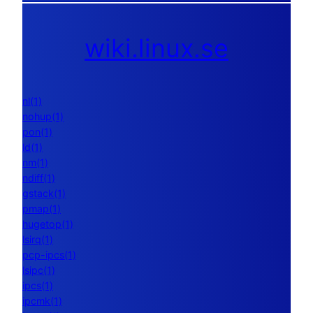
wiki.linux.se
nl(1)
nohup(1)
pon(1)
ld(1)
nm(1)
ndiff(1)
gstack(1)
pmap(1)
hugetop(1)
lsirq(1)
pcp-ipcs(1)
lsipc(1)
ipcs(1)
ipcmk(1)