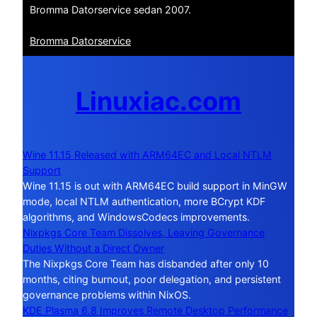
Bromma Datorservice sedan 2007.
Bromma Datorservice
Linuxiac.com
Wine 11.15 Released with ARM64EC and Local NTLM
Support
Wine 11.15 is out with ARM64EC build support in MinGW
mode, local NTLM authentication, more BCrypt KDF
algorithms, and WindowsCodecs improvements.
Nixpkgs Core Team Dissolves, Leaving Governance
Duties Without a Direct Owner
The Nixpkgs Core Team has disbanded after only 10
months, citing burnout, poor delegation, and persistent
governance problems within NixOS.
KDE Plasma 6.8 Improves Remote Desktop Performance