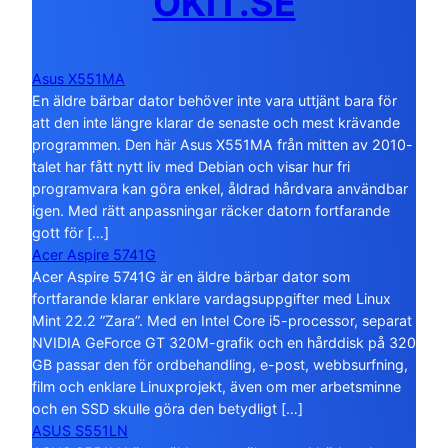
OKIT.SE
Asus X551MA
En äldre bärbar dator behöver inte vara uttjänt bara för
att den inte längre klarar de senaste och mest krävande
programmen. Den här Asus X551MA från mitten av 2010-
talet har fått nytt liv med Debian och visar hur fri
programvara kan göra enkel, åldrad hårdvara användbar
igen. Med rätt anpassningar räcker datorn fortfarande
gott för […]
Acer Aspire 5741G
Acer Aspire 5741G är en äldre bärbar dator som
fortfarande klarar enklare vardagsuppgifter med Linux
Mint 22.2 ”Zara”. Med en Intel Core i5-processor, separat
NVIDIA GeForce GT 320M-grafik och en hårddisk på 320
GB passar den för ordbehandling, e-post, webbsurfning,
film och enklare Linuxprojekt, även om mer arbetsminne
och en SSD skulle göra den betydligt […]
ASUS S551LN