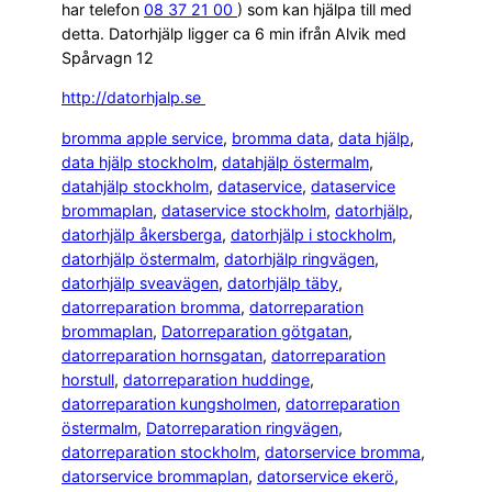
har telefon
08 37 21 00
) som kan hjälpa till med
detta. Datorhjälp ligger ca 6 min ifrån Alvik med
Spårvagn 12
http://datorhjalp.se
bromma apple service
, 
bromma data
, 
data hjälp
, 
data hjälp stockholm
, 
datahjälp östermalm
, 
datahjälp stockholm
, 
dataservice
, 
dataservice
brommaplan
, 
dataservice stockholm
, 
datorhjälp
, 
datorhjälp åkersberga
, 
datorhjälp i stockholm
, 
datorhjälp östermalm
, 
datorhjälp ringvägen
, 
datorhjälp sveavägen
, 
datorhjälp täby
, 
datorreparation bromma
, 
datorreparation
brommaplan
, 
Datorreparation götgatan
, 
datorreparation hornsgatan
, 
datorreparation
horstull
, 
datorreparation huddinge
, 
datorreparation kungsholmen
, 
datorreparation
östermalm
, 
Datorreparation ringvägen
, 
datorreparation stockholm
, 
datorservice bromma
, 
datorservice brommaplan
, 
datorservice ekerö
, 