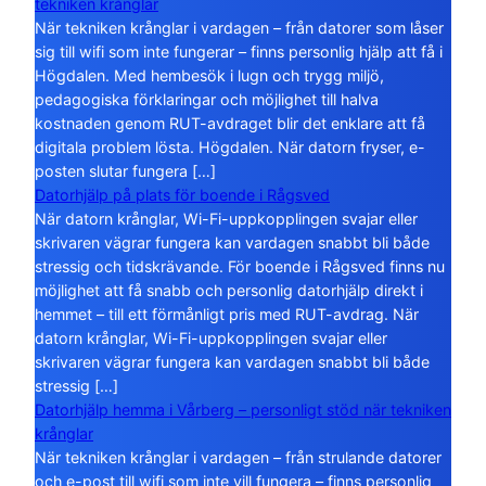
tekniken krånglar
När tekniken krånglar i vardagen – från datorer som låser
sig till wifi som inte fungerar – finns personlig hjälp att få i
Högdalen. Med hembesök i lugn och trygg miljö,
pedagogiska förklaringar och möjlighet till halva
kostnaden genom RUT-avdraget blir det enklare att få
digitala problem lösta. Högdalen. När datorn fryser, e-
posten slutar fungera […]
Datorhjälp på plats för boende i Rågsved
När datorn krånglar, Wi-Fi-uppkopplingen svajar eller
skrivaren vägrar fungera kan vardagen snabbt bli både
stressig och tidskrävande. För boende i Rågsved finns nu
möjlighet att få snabb och personlig datorhjälp direkt i
hemmet – till ett förmånligt pris med RUT-avdrag. När
datorn krånglar, Wi-Fi-uppkopplingen svajar eller
skrivaren vägrar fungera kan vardagen snabbt bli både
stressig […]
Datorhjälp hemma i Vårberg – personligt stöd när tekniken
krånglar
När tekniken krånglar i vardagen – från strulande datorer
och e-post till wifi som inte vill fungera – finns personlig