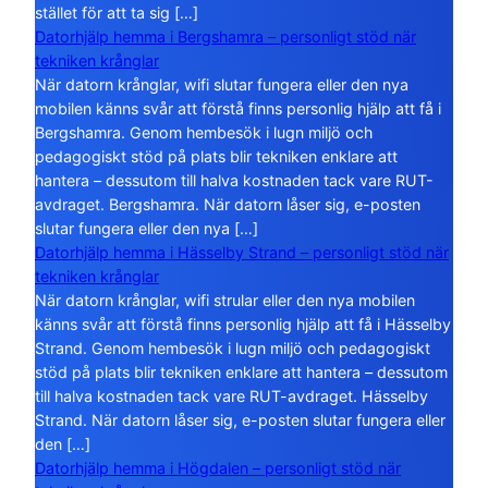
stället för att ta sig […]
Datorhjälp hemma i Bergshamra – personligt stöd när
tekniken krånglar
När datorn krånglar, wifi slutar fungera eller den nya
mobilen känns svår att förstå finns personlig hjälp att få i
Bergshamra. Genom hembesök i lugn miljö och
pedagogiskt stöd på plats blir tekniken enklare att
hantera – dessutom till halva kostnaden tack vare RUT-
avdraget. Bergshamra. När datorn låser sig, e-posten
slutar fungera eller den nya […]
Datorhjälp hemma i Hässelby Strand – personligt stöd när
tekniken krånglar
När datorn krånglar, wifi strular eller den nya mobilen
känns svår att förstå finns personlig hjälp att få i Hässelby
Strand. Genom hembesök i lugn miljö och pedagogiskt
stöd på plats blir tekniken enklare att hantera – dessutom
till halva kostnaden tack vare RUT-avdraget. Hässelby
Strand. När datorn låser sig, e-posten slutar fungera eller
den […]
Datorhjälp hemma i Högdalen – personligt stöd när