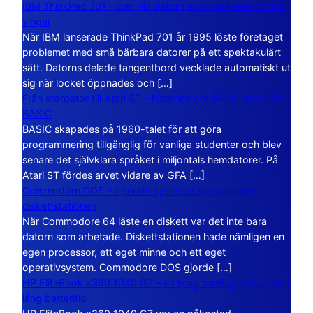
IBM ThinkPad 701 – den lilla datorn som vecklade ut sina
vingar
När IBM lanserade ThinkPad 701 år 1995 löste företaget
problemet med små bärbara datorer på ett spektakulärt
sätt. Datorns delade tangentbord vecklade automatiskt ut
sig när locket öppnades och […]
Från stordator till Atari ST – historien om BASIC och GFA
BASIC
BASIC skapades på 1960-talet för att göra
programmering tillgänglig för vanliga studenter och blev
senare det självklara språket i miljontals hemdatorer. På
Atari ST fördes arvet vidare av GFA […]
Commodore DOS – operativsystemet som bodde i
diskettstationen
När Commodore 64 läste en diskett var det inte bara
datorn som arbetade. Diskettstationen hade nämligen en
egen processor, ett eget minne och ett eget
operativsystem. Commodore DOS gjorde […]
HP EliteBook x360 1040 G7 – en lyxig företagsdator med
lång batteritid