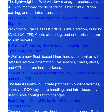
The lightweight IceWM window manager reaches version
4.1 with improved focus handling, safer configuration
parsing, and updated translations.
Proxmox VE Officially Expands Beyond x86 With Arm64
Support
Proxmox VE gains its first official Arm64 edition, bringing
KVM, LXC, ZFS, Ceph, clustering, and enterprise support
to Arm servers.
HWall Is a Promising New Hardware Monitor Built
Specifically for Linux
HWall is a new Rust-based Linux hardware monitor with
detailed system information, live sensors, charts, alerts,
and GTK and terminal interfaces.
OpenVPN 2.7.6 Released with Security Fixes for Windows
and mbedTLS
The latest OpenVPN update patches two vulnerabilities,
improves DCO key-state handling, and introduces several
user-visible configuration changes.
Rust Adopts Official Policy for AI-Generated
Contributions
Two months after proposing the changes, several Rust