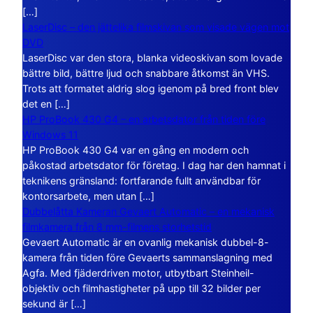
[…]
LaserDisc – den jättelika filmskivan som visade vägen mot
DVD
LaserDisc var den stora, blanka videoskivan som lovade
bättre bild, bättre ljud och snabbare åtkomst än VHS.
Trots att formatet aldrig slog igenom på bred front blev
det en […]
HP ProBook 430 G4 – en arbetsdator från tiden före
Windows 11
HP ProBook 430 G4 var en gång en modern och
påkostad arbetsdator för företag. I dag har den hamnat i
teknikens gränsland: fortfarande fullt användbar för
kontorsarbete, men utan […]
Dubbelåtta Kameran Gevaert Automatic – en mekanisk
filmkamera från 8 mm-filmens storhetstid
Gevaert Automatic är en ovanlig mekanisk dubbel-8-
kamera från tiden före Gevaerts sammanslagning med
Agfa. Med fjäderdriven motor, utbytbart Steinheil-
objektiv och filmhastigheter på upp till 32 bilder per
sekund är […]