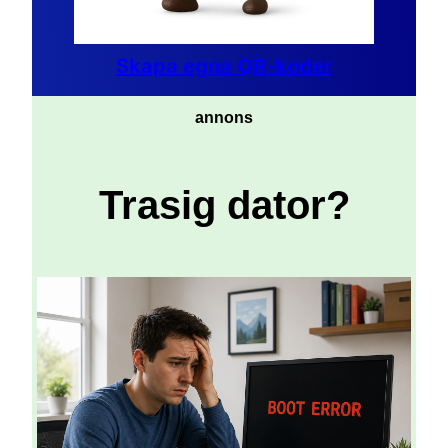
Skapa egna QR-koder
annons
Trasig dator?