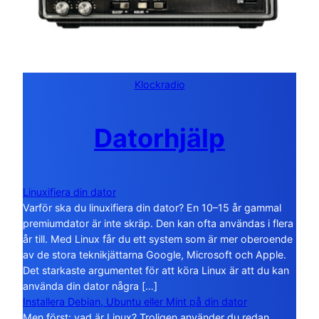
Klockradio
Datorhjälp
Linuxifiera din dator
Varför ska du linuxifiera din dator? En 10–15 år gammal
premiumdator är inte skräp. Den kan ofta användas i flera
år till. Med Linux får du ett system som är mer oberoende
av de stora teknikjättarna Google, Microsoft och Apple.
Det starkaste argumentet för att köra Linux är att du kan
använda din dator några […]
Installera Debian, Ubuntu eller Mint på din dator
Men först: vad är Linux? Troligen använder du redan