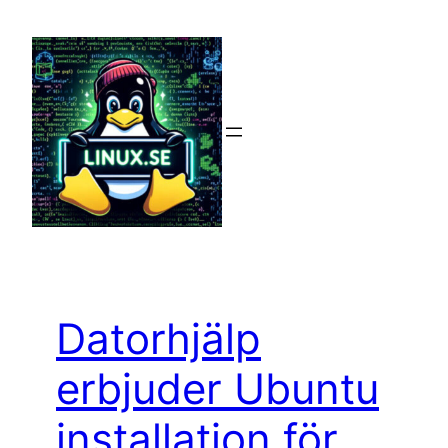
Hoppa
till
innehåll
Datorhjälp
erbjuder Ubuntu
installation för