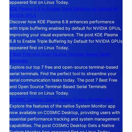
appeared first on Linux Today.
KDE Plasma 6.8 to Enable Triple Buffering by Default for
NVIDIA GPUs
Discover how KDE Plasma 6.8 enhances performance
with triple buffering enabled by default for NVIDIA GPUs,
improving your visual experience. The post KDE Plasma
6.8 to Enable Triple Buffering by Default for NVIDIA GPUs
appeared first on Linux Today.
7 Best Free and Open Source Terminal-Based Serial
Terminals
Explore our top 7 free and open-source terminal-based
serial terminals. Find the perfect tool to streamline your
serial communication tasks today. The post 7 Best Free
and Open Source Terminal-Based Serial Terminals
appeared first on Linux Today.
COSMIC Desktop Gets a Native System Monitor App
Explore the features of the native System Monitor app
now available on COSMIC Desktop, providing users with
essential performance tracking and system management
capabilities. The post COSMIC Desktop Gets a Native
System Monitor App appeared first on Linux Today.