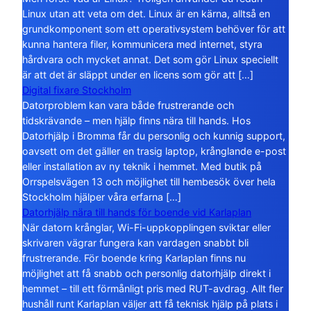
Linux utan att veta om det. Linux är en kärna, alltså en
grundkomponent som ett operativsystem behöver för att
kunna hantera filer, kommunicera med internet, styra
hårdvara och mycket annat. Det som gör Linux speciellt
är att det är släppt under en licens som gör att […]
Digital fixare Stockholm
Datorproblem kan vara både frustrerande och
tidskrävande – men hjälp finns nära till hands. Hos
Datorhjälp i Bromma får du personlig och kunnig support,
oavsett om det gäller en trasig laptop, krånglande e-post
eller installation av ny teknik i hemmet. Med butik på
Orrspelsvägen 13 och möjlighet till hembesök över hela
Stockholm hjälper våra erfarna […]
Datorhjälp nära till hands för boende vid Karlaplan
När datorn krånglar, Wi-Fi-uppkopplingen sviktar eller
skrivaren vägrar fungera kan vardagen snabbt bli
frustrerande. För boende kring Karlaplan finns nu
möjlighet att få snabb och personlig datorhjälp direkt i
hemmet – till ett förmånligt pris med RUT-avdrag. Allt fler
hushåll runt Karlaplan väljer att få teknisk hjälp på plats i