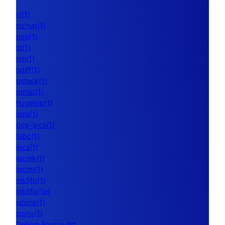
nl(1)
nohup(1)
pon(1)
ld(1)
nm(1)
ndiff(1)
gstack(1)
pmap(1)
hugetop(1)
lsirq(1)
pcp-ipcs(1)
lsipc(1)
ipcs(1)
ipcmk(1)
ipcrm(1)
mkfifo(1)
mkfifo(1p)
uconv(1)
iconv(1)
Debian Source list