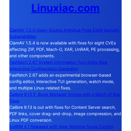
Linuxiac.com
ClamAV 1.5.4 Open-Source Antivirus Fixes Eight Security
Vulnerabilities
ClamAV 1.5.4 is now available with fixes for eight CVEs
affecting ZIP, PDF, Mach-O, XAR, UnRAR, PE processing,
and other components.
Fastfetch 2.67 System Information Tool Adds New
Interactive Configuration Generator
Fastfetch 2.67 adds an experimental browser-based
config editor, interactive TUI generation, watch mode,
and multiple Linux-related fixes.
Calibre 9.13 E-Book Manager Arrives with a Batch of Bug
Fixes
Calibre 9.13 is out with fixes for Content Server search,
PDF links, cover drag-and-drop, image compression, and
Linux PDF conversion.
IceWM 4.1 Released with New Window Focus Control