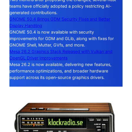
teams have officially adopted a policy restricting AI-
generated contributions.
GNOME 50.4 Brings GDM Security Fixes and Better
Display Handling
GNOME 50.4 is now available with security
improvements for GDM and GLib, along with fixes for
GNOME Shell, Mutter, GVfs, and more.
Mesa 26.2 Graphics Stack Released with Vulkan and
OpenGL Driver Improvements
Mesa 26.2 is now available, delivering new features,
performance optimizations, and broader hardware
support across its open-source graphics drivers.