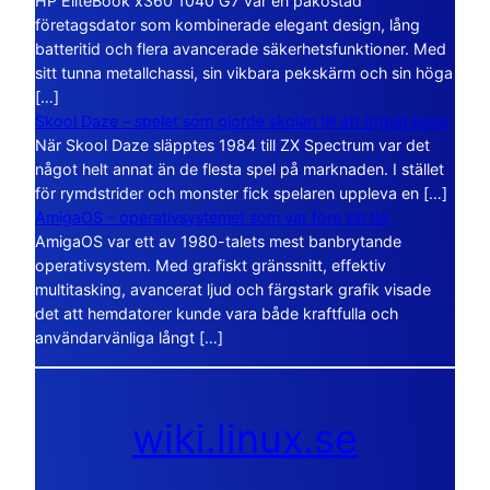
HP EliteBook x360 1040 G7 var en påkostad
företagsdator som kombinerade elegant design, lång
batteritid och flera avancerade säkerhetsfunktioner. Med
sitt tunna metallchassi, sin vikbara pekskärm och sin höga
[…]
Skool Daze – spelet som gjorde skolan till ett öppet kaos
När Skool Daze släpptes 1984 till ZX Spectrum var det
något helt annat än de flesta spel på marknaden. I stället
för rymdstrider och monster fick spelaren uppleva en […]
AmigaOS – operativsystemet som var före sin tid
AmigaOS var ett av 1980-talets mest banbrytande
operativsystem. Med grafiskt gränssnitt, effektiv
multitasking, avancerat ljud och färgstark grafik visade
det att hemdatorer kunde vara både kraftfulla och
användarvänliga långt […]
wiki.linux.se