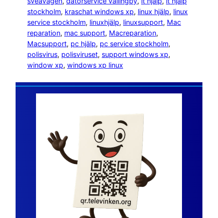
sveavägen
, 
datorservice vällingby
, 
it hjälp
, 
it hjälp
stockholm
, 
kraschat windows xp
, 
linux hjälp
, 
linux
service stockholm
, 
linuxhjälp
, 
linuxsupport
, 
Mac
reparation
, 
mac support
, 
Macreparation
, 
Macsupport
, 
pc hjälp
, 
pc service stockholm
, 
polisvirus
, 
polisviruset
, 
support windows xp
, 
window xp
, 
windows xp linux