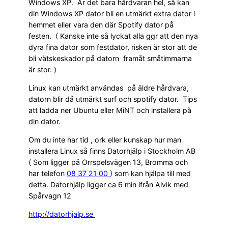
Windows XP. Är det bara hårdvaran hel, så kan
din Windows XP dator bli en utmärkt extra dator i
hemmet eller vara den där Spotify dator på
festen. ( Kanske inte så lyckat alla ggr att den nya
dyra fina dator som festdator, risken är stor att de
bli vätskeskador på datorn framåt småtimmarna
är stor. )
Linux kan utmärkt användas på äldre hårdvara,
datorn blir då utmärkt surf och spotify dator. Tips
att ladda ner Ubuntu eller MiNT och installera på
din dator.
Om du inte har tid , ork eller kunskap hur man
installera Linux så finns Datorhjälp i Stockholm AB
( Som ligger på Orrspelsvägen 13, Bromma och
har telefon
08 37 21 00
) som kan hjälpa till med
detta. Datorhjälp ligger ca 6 min ifrån Alvik med
Spårvagn 12
http://datorhjalp.se