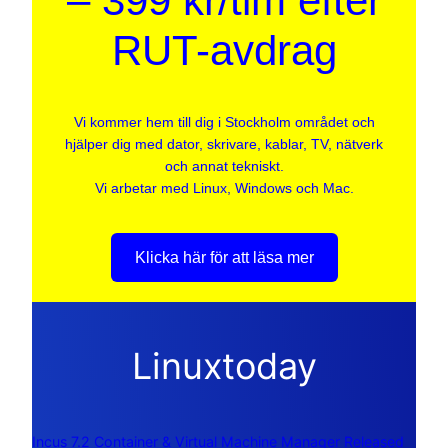
– 399 kr/tim efter
RUT-avdrag
Vi kommer hem till dig i Stockholm området och
hjälper dig med dator, skrivare, kablar, TV, nätverk
och annat tekniskt.
Vi arbetar med Linux, Windows och Mac.
Klicka här för att läsa mer
Linuxtoday
Incus 7.2 Container & Virtual Machine Manager Released