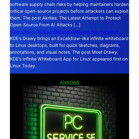
software supply chain risks by helping maintainers harden
critical open-source projects before attackers can exploit
them. The post Akrites: The Latest Attempt to Protect
Open-Source From AI Attacks […]
Meet Drawy, KDE’s Infinite Whiteboard App for Linux
KDE’s Drawy brings an Excalidraw-like infinite whiteboard
to Linux desktops, built for quick sketches, diagrams,
annotations, and visual notes. The post Meet Drawy,
KDE’s Infinite Whiteboard App for Linux appeared first on
Linux Today.
ANNONS