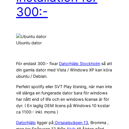
300:-
Ubuntu dator
För endast 300:- fixar
Datorhjälp Stockholm
så att
din gamla dator med Vista / Windows XP kan köra
ubuntu / Debian.
Perfekt spotify eller SVT Play lösning, när man inte
vill slänga en fungerade dator bara för windows
har nått end of life och en windows license är för
dyr. ( En laglig OEM licens på Windows 10 kostar
ca 1100:- inkl. moms )
Datorhjälp
ligger på
Orrspelsvägen 13
, Bromma ,
man tar Spårvagn 12 ifrån
Alvik
till Ålsten gård.