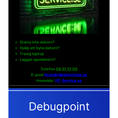
Starta inte datorn?
Hjälp att byta datorn?
Trasig laptop
Laggar speldatorn?
Telefon
08 37 21 00
E-post
kontakt@datorhjalp.se
Hemsida :
PC-Service.se
Debugpoint