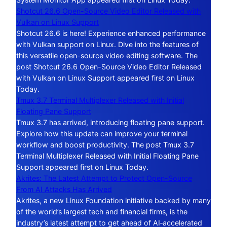
Shotcut 26.6 Open-Source Video Editor Released with
Vulkan on Linux Support
Shotcut 26.6 is here! Experience enhanced performance
with Vulkan support on Linux. Dive into the features of
this versatile open-source video editing software. The
post Shotcut 26.6 Open-Source Video Editor Released
with Vulkan on Linux Support appeared first on Linux
Today.
Tmux 3.7 Terminal Multiplexer Released with Initial
Floating Pane Support
Tmux 3.7 has arrived, introducing floating pane support.
Explore how this update can improve your terminal
workflow and boost productivity. The post Tmux 3.7
Terminal Multiplexer Released with Initial Floating Pane
Support appeared first on Linux Today.
Akrites: The Latest Attempt to Protect Open-Source
From AI Attacks Has Arrived
Akrites, a new Linux Foundation initiative backed by many
of the world’s largest tech and financial firms, is the
industry’s latest attempt to get ahead of AI‑accelerated