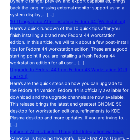
Dynamic Range) preview and export capabilities, brings
back the long-missing external monitor support using a
system display,… […]
10 Things to do After Installing Fedora 44 (Workstation)
Here’s a quick rundown of the 10 quick tips after you
finish installing a brand new Fedora 44 workstation
edition. In this article, we will talk about a few post-install
tips for Fedora 44 workstation edition. These are a good
starting point if you are installing a fresh Fedora 44
workstation edition for all user… […]
Upgrade to Fedora 44 from Fedora 43 Workstation (GUI
and CLI)
Here’s are the quick steps on how you can upgrade to
the Fedora 44 version. Fedora 44 is officially available for
download and the upgrade channels are now available.
This release brings the latest and greatest GNOME 50
desktop for workstation editions, refinements to KDE
Plasma desktop and more updates. If you are trying to…
[…]
Future of AI in Ubuntu: Thoughtful Integration via Snap
Canonical is bringing thoughtful, local-first AI to Ubuntu –