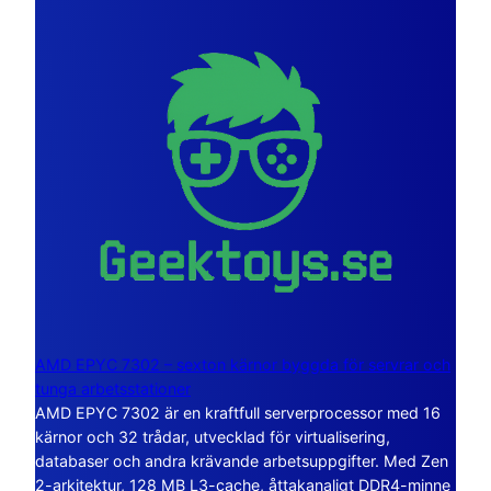
AMD EPYC 7302 – sexton kärnor byggda för servrar och
tunga arbetsstationer
AMD EPYC 7302 är en kraftfull serverprocessor med 16
kärnor och 32 trådar, utvecklad för virtualisering,
databaser och andra krävande arbetsuppgifter. Med Zen
2-arkitektur, 128 MB L3-cache, åttakanaligt DDR4-minne