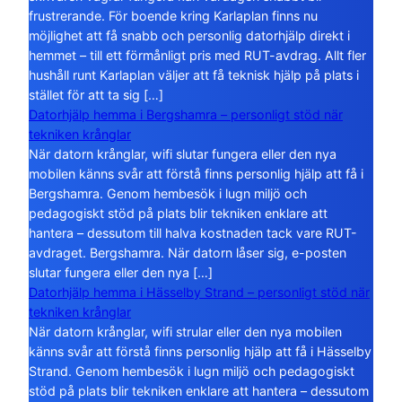
frustrerande. För boende kring Karlaplan finns nu
möjlighet att få snabb och personlig datorhjälp direkt i
hemmet – till ett förmånligt pris med RUT-avdrag. Allt fler
hushåll runt Karlaplan väljer att få teknisk hjälp på plats i
stället för att ta sig […]
Datorhjälp hemma i Bergshamra – personligt stöd när
tekniken krånglar
När datorn krånglar, wifi slutar fungera eller den nya
mobilen känns svår att förstå finns personlig hjälp att få i
Bergshamra. Genom hembesök i lugn miljö och
pedagogiskt stöd på plats blir tekniken enklare att
hantera – dessutom till halva kostnaden tack vare RUT-
avdraget. Bergshamra. När datorn låser sig, e-posten
slutar fungera eller den nya […]
Datorhjälp hemma i Hässelby Strand – personligt stöd när
tekniken krånglar
När datorn krånglar, wifi strular eller den nya mobilen
känns svår att förstå finns personlig hjälp att få i Hässelby
Strand. Genom hembesök i lugn miljö och pedagogiskt
stöd på plats blir tekniken enklare att hantera – dessutom