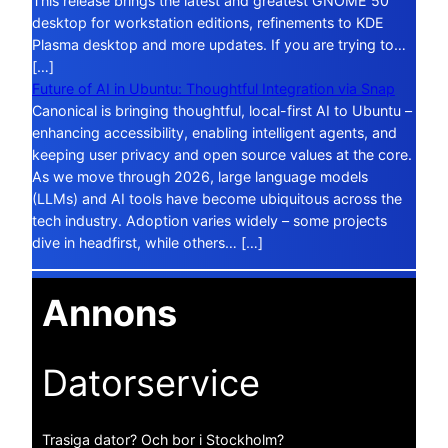
This release brings the latest and greatest GNOME 50
desktop for workstation editions, refinements to KDE
Plasma desktop and more updates. If you are trying to…
[…]
Future of AI in Ubuntu: Thoughtful Integration via Snap
Canonical is bringing thoughtful, local-first AI to Ubuntu –
enhancing accessibility, enabling intelligent agents, and
keeping user privacy and open source values at the core.
As we move through 2026, large language models
(LLMs) and AI tools have become ubiquitous across the
tech industry. Adoption varies widely – some projects
dive in headfirst, while others… […]
Annons
Datorservice
Trasiga dator? Och bor i Stockholm?