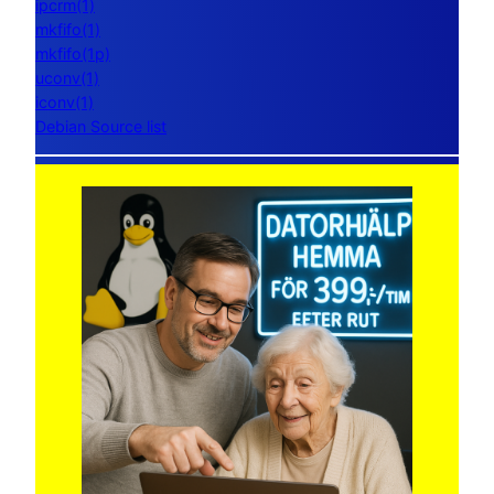
ipcrm(1)
mkfifo(1)
mkfifo(1p)
uconv(1)
iconv(1)
Debian Source list