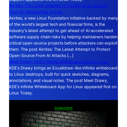
Akrites: The Latest Attempt to Protect Open-Source
From AI Attacks Has Arrived
Akrites, a new Linux Foundation initiative backed by many
of the world’s largest tech and financial firms, is the
industry’s latest attempt to get ahead of AI‑accelerated
software supply chain risks by helping maintainers harden
critical open-source projects before attackers can exploit
them. The post Akrites: The Latest Attempt to Protect
Open-Source From AI Attacks […]
Meet Drawy, KDE’s Infinite Whiteboard App for Linux
KDE’s Drawy brings an Excalidraw-like infinite whiteboard
to Linux desktops, built for quick sketches, diagrams,
annotations, and visual notes. The post Meet Drawy,
KDE’s Infinite Whiteboard App for Linux appeared first on
Linux Today.
ANNONS