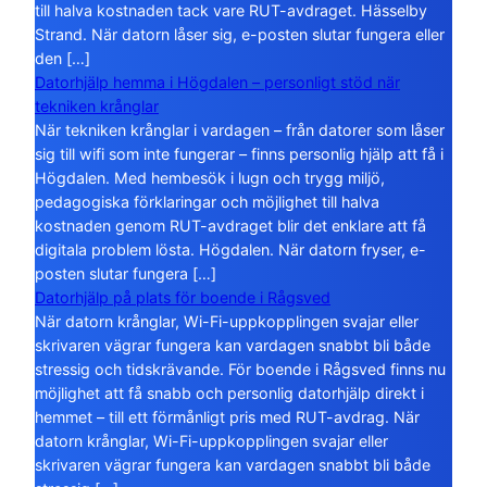
till halva kostnaden tack vare RUT-avdraget. Hässelby
Strand. När datorn låser sig, e-posten slutar fungera eller
den […]
Datorhjälp hemma i Högdalen – personligt stöd när
tekniken krånglar
När tekniken krånglar i vardagen – från datorer som låser
sig till wifi som inte fungerar – finns personlig hjälp att få i
Högdalen. Med hembesök i lugn och trygg miljö,
pedagogiska förklaringar och möjlighet till halva
kostnaden genom RUT-avdraget blir det enklare att få
digitala problem lösta. Högdalen. När datorn fryser, e-
posten slutar fungera […]
Datorhjälp på plats för boende i Rågsved
När datorn krånglar, Wi-Fi-uppkopplingen svajar eller
skrivaren vägrar fungera kan vardagen snabbt bli både
stressig och tidskrävande. För boende i Rågsved finns nu
möjlighet att få snabb och personlig datorhjälp direkt i
hemmet – till ett förmånligt pris med RUT-avdrag. När
datorn krånglar, Wi-Fi-uppkopplingen svajar eller
skrivaren vägrar fungera kan vardagen snabbt bli både