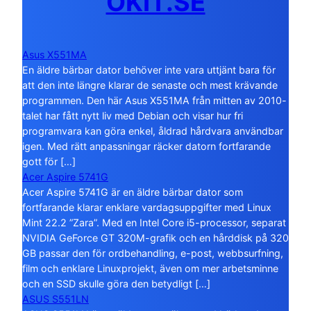
OKIT.SE
Asus X551MA
En äldre bärbar dator behöver inte vara uttjänt bara för
att den inte längre klarar de senaste och mest krävande
programmen. Den här Asus X551MA från mitten av 2010-
talet har fått nytt liv med Debian och visar hur fri
programvara kan göra enkel, åldrad hårdvara användbar
igen. Med rätt anpassningar räcker datorn fortfarande
gott för […]
Acer Aspire 5741G
Acer Aspire 5741G är en äldre bärbar dator som
fortfarande klarar enklare vardagsuppgifter med Linux
Mint 22.2 ”Zara”. Med en Intel Core i5-processor, separat
NVIDIA GeForce GT 320M-grafik och en hårddisk på 320
GB passar den för ordbehandling, e-post, webbsurfning,
film och enklare Linuxprojekt, även om mer arbetsminne
och en SSD skulle göra den betydligt […]
ASUS S551LN