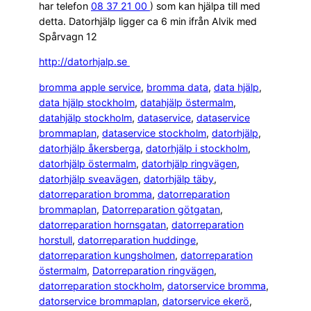
har telefon
08 37 21 00
) som kan hjälpa till med
detta. Datorhjälp ligger ca 6 min ifrån Alvik med
Spårvagn 12
http://datorhjalp.se
bromma apple service
, 
bromma data
, 
data hjälp
, 
data hjälp stockholm
, 
datahjälp östermalm
, 
datahjälp stockholm
, 
dataservice
, 
dataservice
brommaplan
, 
dataservice stockholm
, 
datorhjälp
, 
datorhjälp åkersberga
, 
datorhjälp i stockholm
, 
datorhjälp östermalm
, 
datorhjälp ringvägen
, 
datorhjälp sveavägen
, 
datorhjälp täby
, 
datorreparation bromma
, 
datorreparation
brommaplan
, 
Datorreparation götgatan
, 
datorreparation hornsgatan
, 
datorreparation
horstull
, 
datorreparation huddinge
, 
datorreparation kungsholmen
, 
datorreparation
östermalm
, 
Datorreparation ringvägen
, 
datorreparation stockholm
, 
datorservice bromma
, 
datorservice brommaplan
, 
datorservice ekerö
, 