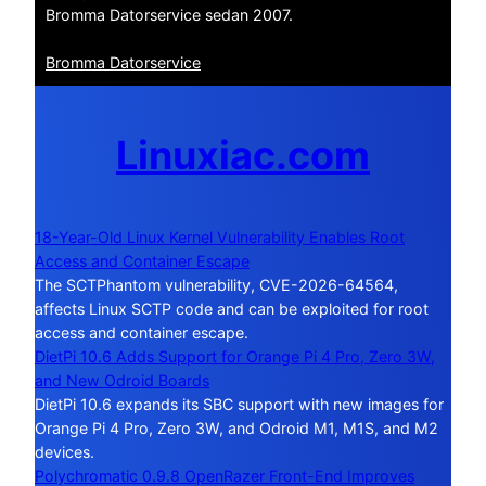
Bromma Datorservice sedan 2007.
Bromma Datorservice
Linuxiac.com
18-Year-Old Linux Kernel Vulnerability Enables Root
Access and Container Escape
The SCTPhantom vulnerability, CVE-2026-64564,
affects Linux SCTP code and can be exploited for root
access and container escape.
DietPi 10.6 Adds Support for Orange Pi 4 Pro, Zero 3W,
and New Odroid Boards
DietPi 10.6 expands its SBC support with new images for
Orange Pi 4 Pro, Zero 3W, and Odroid M1, M1S, and M2
devices.
Polychromatic 0.9.8 OpenRazer Front-End Improves