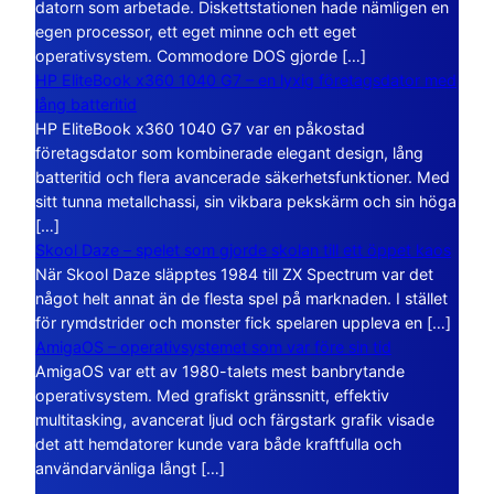
datorn som arbetade. Diskettstationen hade nämligen en
egen processor, ett eget minne och ett eget
operativsystem. Commodore DOS gjorde […]
HP EliteBook x360 1040 G7 – en lyxig företagsdator med
lång batteritid
HP EliteBook x360 1040 G7 var en påkostad
företagsdator som kombinerade elegant design, lång
batteritid och flera avancerade säkerhetsfunktioner. Med
sitt tunna metallchassi, sin vikbara pekskärm och sin höga
[…]
Skool Daze – spelet som gjorde skolan till ett öppet kaos
När Skool Daze släpptes 1984 till ZX Spectrum var det
något helt annat än de flesta spel på marknaden. I stället
för rymdstrider och monster fick spelaren uppleva en […]
AmigaOS – operativsystemet som var före sin tid
AmigaOS var ett av 1980-talets mest banbrytande
operativsystem. Med grafiskt gränssnitt, effektiv
multitasking, avancerat ljud och färgstark grafik visade
det att hemdatorer kunde vara både kraftfulla och
användarvänliga långt […]