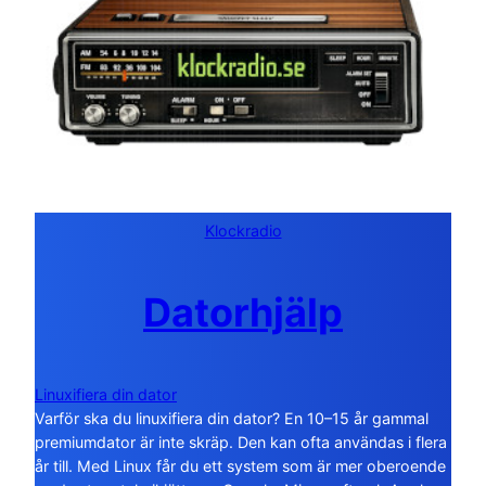
Klockradio
Datorhjälp
Linuxifiera din dator
Varför ska du linuxifiera din dator? En 10–15 år gammal
premiumdator är inte skräp. Den kan ofta användas i flera
år till. Med Linux får du ett system som är mer oberoende