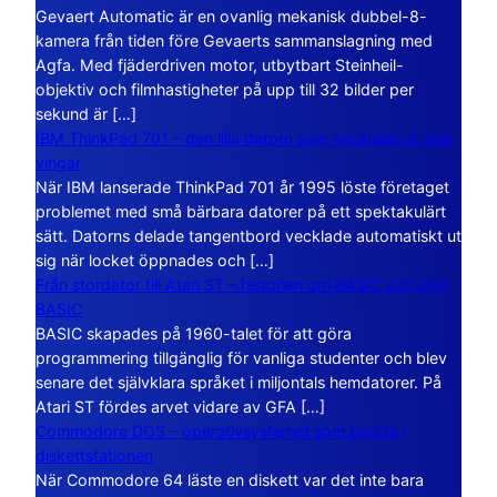
Gevaert Automatic är en ovanlig mekanisk dubbel-8-
kamera från tiden före Gevaerts sammanslagning med
Agfa. Med fjäderdriven motor, utbytbart Steinheil-
objektiv och filmhastigheter på upp till 32 bilder per
sekund är […]
IBM ThinkPad 701 – den lilla datorn som vecklade ut sina
vingar
När IBM lanserade ThinkPad 701 år 1995 löste företaget
problemet med små bärbara datorer på ett spektakulärt
sätt. Datorns delade tangentbord vecklade automatiskt ut
sig när locket öppnades och […]
Från stordator till Atari ST – historien om BASIC och GFA
BASIC
BASIC skapades på 1960-talet för att göra
programmering tillgänglig för vanliga studenter och blev
senare det självklara språket i miljontals hemdatorer. På
Atari ST fördes arvet vidare av GFA […]
Commodore DOS – operativsystemet som bodde i
diskettstationen
När Commodore 64 läste en diskett var det inte bara