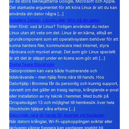
av de stora teknikjättarna Google, Microsoft och Apple.
Det starkaste argumentet för att köra Linux är att du kan
använda din dator några […]
Installera Debian, Ubuntu eller Mint på din dator
Men först: vad är Linux? Troligen använder du redan
Linux utan att veta om det. Linux är en kärna, alltså en
grundkomponent som ett operativsystem behöver för att
kunna hantera filer, kommunicera med internet, styra
hårdvara och mycket annat. Det som gör Linux speciellt
är att det är släppt under en licens som gör att […]
Digital fixare Stockholm
Datorproblem kan vara både frustrerande och
tidskrävande – men hjälp finns nära till hands. Hos
Datorhjälp i Bromma får du personlig och kunnig support,
oavsett om det gäller en trasig laptop, krånglande e-post
eller installation av ny teknik i hemmet. Med butik på
Orrspelsvägen 13 och möjlighet till hembesök över hela
Stockholm hjälper våra erfarna […]
Datorhjälp nära till hands för boende vid Karlaplan
När datorn krånglar, Wi-Fi-uppkopplingen sviktar eller
skrivaren vägrar fungera kan vardagen snabbt bli