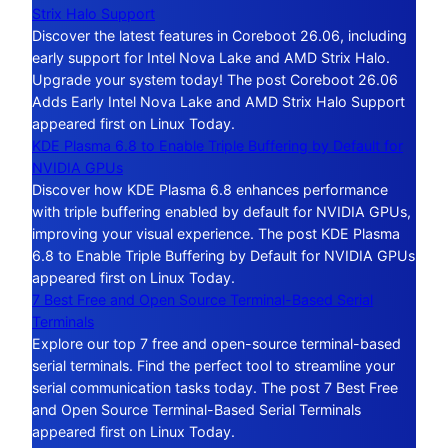
Strix Halo Support
Discover the latest features in Coreboot 26.06, including
early support for Intel Nova Lake and AMD Strix Halo.
Upgrade your system today! The post Coreboot 26.06
Adds Early Intel Nova Lake and AMD Strix Halo Support
appeared first on Linux Today.
KDE Plasma 6.8 to Enable Triple Buffering by Default for
NVIDIA GPUs
Discover how KDE Plasma 6.8 enhances performance
with triple buffering enabled by default for NVIDIA GPUs,
improving your visual experience. The post KDE Plasma
6.8 to Enable Triple Buffering by Default for NVIDIA GPUs
appeared first on Linux Today.
7 Best Free and Open Source Terminal-Based Serial
Terminals
Explore our top 7 free and open-source terminal-based
serial terminals. Find the perfect tool to streamline your
serial communication tasks today. The post 7 Best Free
and Open Source Terminal-Based Serial Terminals
appeared first on Linux Today.