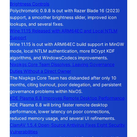
Brightness Controls
Polychromatic 0.9.8 is out with Razer Blade 16 (2023)
support, a smoother brightness slider, improved icon
lookups, and several fixes.
Wine 11.15 Released with ARM64EC and Local NTLM
Support
Wine 11.15 is out with ARM64EC build support in MinGW
mode, local NTLM authentication, more BCrypt KDF
algorithms, and WindowsCodecs improvements.
Nixpkgs Core Team Dissolves, Leaving Governance
Duties Without a Direct Owner
The Nixpkgs Core Team has disbanded after only 10
months, citing burnout, poor delegation, and persistent
governance problems within NixOS.
KDE Plasma 6.8 Improves Remote Desktop Performance
KDE Plasma 6.8 will bring faster remote desktop
performance, lower latency on poor connections,
reduced memory usage, and several UI refinements.
ClamAV 1.5.4 Open-Source Antivirus Fixes Eight Security
Vulnerabilities