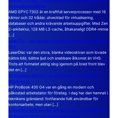
AMD EPYC 7302 – sexton kärnor byggda för servrar och
tunga arbetsstationer
AMD EPYC 7302 är en kraftfull serverprocessor med 16
kärnor och 32 trådar, utvecklad för virtualisering,
databaser och andra krävande arbetsuppgifter. Med Zen
2-arkitektur, 128 MB L3-cache, åttakanaligt DDR4-minne
[…]
LaserDisc – den jättelika filmskivan som visade vägen mot
DVD
LaserDisc var den stora, blanka videoskivan som lovade
bättre bild, bättre ljud och snabbare åtkomst än VHS.
Trots att formatet aldrig slog igenom på bred front blev
det en […]
HP ProBook 430 G4 – en arbetsdator från tiden före
Windows 11
HP ProBook 430 G4 var en gång en modern och
påkostad arbetsdator för företag. I dag har den hamnat i
teknikens gränsland: fortfarande fullt användbar för
kontorsarbete, men utan […]
Dubbelåtta Kameran Gevaert Automatic – en mekanisk
filmkamera från 8 mm-filmens storhetstid