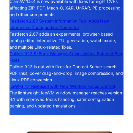
ClamAV 1.5.4 is now available with fixes for eight CVEs
affecting ZIP, PDF, Mach-O, XAR, UnRAR, PE processing,
and other components.
Fastfetch 2.67 System Information Tool Adds New
Interactive Configuration Generator
Fastfetch 2.67 adds an experimental browser-based
config editor, interactive TUI generation, watch mode,
and multiple Linux-related fixes.
Calibre 9.13 E-Book Manager Arrives with a Batch of Bug
Fixes
Calibre 9.13 is out with fixes for Content Server search,
PDF links, cover drag-and-drop, image compression, and
Linux PDF conversion.
IceWM 4.1 Released with New Window Focus Control
The lightweight IceWM window manager reaches version
4.1 with improved focus handling, safer configuration
parsing, and updated translations.