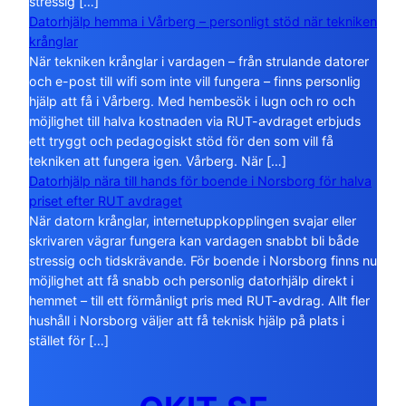
stressig […]
Datorhjälp hemma i Vårberg – personligt stöd när tekniken
krånglar
När tekniken krånglar i vardagen – från strulande datorer
och e-post till wifi som inte vill fungera – finns personlig
hjälp att få i Vårberg. Med hembesök i lugn och ro och
möjlighet till halva kostnaden via RUT-avdraget erbjuds
ett tryggt och pedagogiskt stöd för den som vill få
tekniken att fungera igen. Vårberg. När […]
Datorhjälp nära till hands för boende i Norsborg för halva
priset efter RUT avdraget
När datorn krånglar, internetuppkopplingen svajar eller
skrivaren vägrar fungera kan vardagen snabbt bli både
stressig och tidskrävande. För boende i Norsborg finns nu
möjlighet att få snabb och personlig datorhjälp direkt i
hemmet – till ett förmånligt pris med RUT-avdrag. Allt fler
hushåll i Norsborg väljer att få teknisk hjälp på plats i
stället för […]