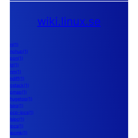
wiki.linux.se
nl(1)
nohup(1)
pon(1)
ld(1)
nm(1)
ndiff(1)
gstack(1)
pmap(1)
hugetop(1)
lsirq(1)
pcp-ipcs(1)
lsipc(1)
ipcs(1)
ipcmk(1)