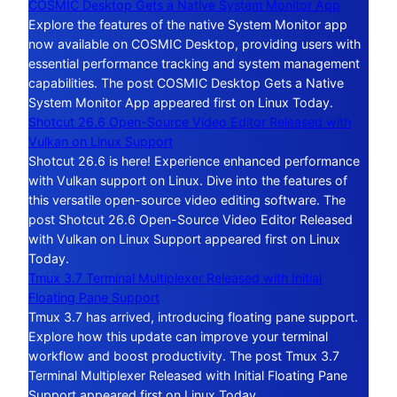
COSMIC Desktop Gets a Native System Monitor App
Explore the features of the native System Monitor app
now available on COSMIC Desktop, providing users with
essential performance tracking and system management
capabilities. The post COSMIC Desktop Gets a Native
System Monitor App appeared first on Linux Today.
Shotcut 26.6 Open-Source Video Editor Released with
Vulkan on Linux Support
Shotcut 26.6 is here! Experience enhanced performance
with Vulkan support on Linux. Dive into the features of
this versatile open-source video editing software. The
post Shotcut 26.6 Open-Source Video Editor Released
with Vulkan on Linux Support appeared first on Linux
Today.
Tmux 3.7 Terminal Multiplexer Released with Initial
Floating Pane Support
Tmux 3.7 has arrived, introducing floating pane support.
Explore how this update can improve your terminal
workflow and boost productivity. The post Tmux 3.7
Terminal Multiplexer Released with Initial Floating Pane
Support appeared first on Linux Today.