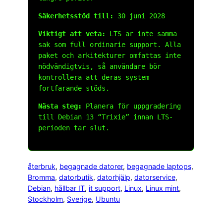
Säkerhetsstöd till:
30 juni 2028
Viktigt att veta:
LTS är inte samma
sak som full ordinarie support. Alla
paket och arkitekturer omfattas inte
nödvändigtvis, så användare bör
kontrollera att deras system
fortfarande stöds.
Nästa steg:
Planera för uppgradering
till Debian 13 “Trixie” innan LTS-
perioden tar slut.
återbruk
, 
begagnade datorer
, 
begagnade laptops
, 
Bromma
, 
datorbutik
, 
datorhjälp
, 
datorservice
, 
Debian
, 
hållbar IT
, 
it support
, 
Linux
, 
Linux mint
, 
Stockholm
, 
Sverige
, 
Ubuntu