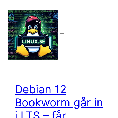
Hoppa
till
innehåll
Debian 12
Bookworm går in
i LTS – får