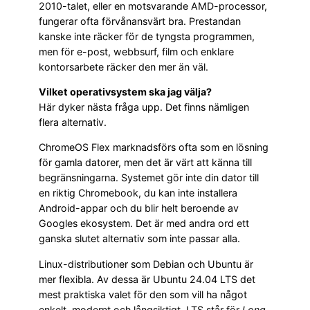
2010-talet, eller en motsvarande AMD-processor,
fungerar ofta förvånansvärt bra. Prestandan
kanske inte räcker för de tyngsta programmen,
men för e-post, webbsurf, film och enklare
kontorsarbete räcker den mer än väl.
Vilket operativsystem ska jag välja?
Här dyker nästa fråga upp. Det finns nämligen
flera alternativ.
ChromeOS Flex marknadsförs ofta som en lösning
för gamla datorer, men det är värt att känna till
begränsningarna. Systemet gör inte din dator till
en riktig Chromebook, du kan inte installera
Android-appar och du blir helt beroende av
Googles ekosystem. Det är med andra ord ett
ganska slutet alternativ som inte passar alla.
Linux-distributioner som Debian och Ubuntu är
mer flexibla. Av dessa är Ubuntu 24.04 LTS det
mest praktiska valet för den som vill ha något
enkelt, modernt och långsiktigt. LTS står för
Long