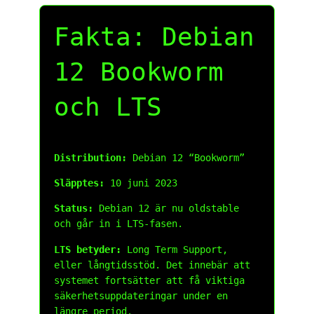
Fakta: Debian
12 Bookworm
och LTS
Distribution:
Debian 12 “Bookworm”
Släpptes:
10 juni 2023
Status:
Debian 12 är nu oldstable
och går in i LTS-fasen.
LTS betyder:
Long Term Support,
eller långtidsstöd. Det innebär att
systemet fortsätter att få viktiga
säkerhetsuppdateringar under en
längre period.