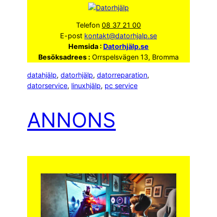
Telefon
08 37 21 00
E-post
kontakt@datorhjalp.se
Hemsida :
Datorhjälp.se
Besöksadrees :
Orrspelsvägen 13, Bromma
datahjälp
, 
datorhjälp
, 
datorreparation
, 
datorservice
, 
linuxhjälp
, 
pc service
ANNONS