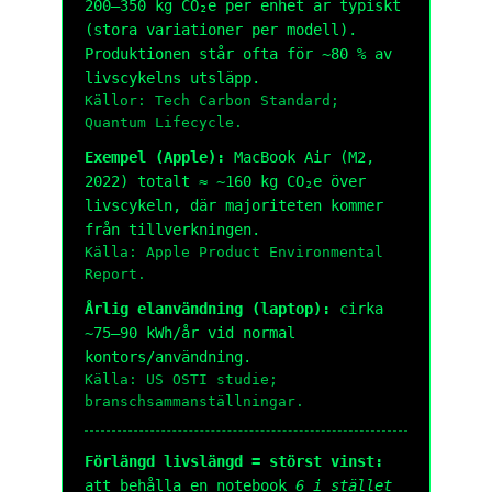
200–350 kg CO₂e
per enhet är typiskt
(stora variationer per modell).
Produktionen står ofta för ~80 % av
livscykelns utsläpp.
Källor: Tech Carbon Standard;
Quantum Lifecycle.
Exempel (Apple):
MacBook Air (M2,
2022) totalt ≈
~160 kg CO₂e
över
livscykeln, där majoriteten kommer
från tillverkningen.
Källa: Apple Product Environmental
Report.
Årlig elanvändning (laptop):
cirka
~75–90 kWh/år
vid normal
kontors/användning.
Källa: US OSTI studie;
branschsammanställningar.
Förlängd livslängd = störst vinst:
att behålla en notebook
6 i stället