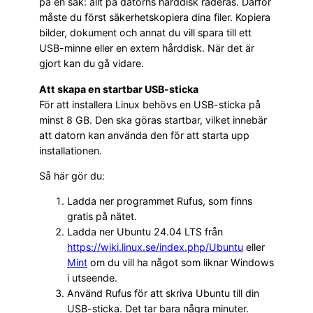
på en sak: allt på datorns hårddisk raderas. Därför
måste du först säkerhetskopiera dina filer. Kopiera
bilder, dokument och annat du vill spara till ett
USB-minne eller en extern hårddisk. När det är
gjort kan du gå vidare.
Att skapa en startbar USB-sticka
För att installera Linux behövs en USB-sticka på
minst 8 GB. Den ska göras startbar, vilket innebär
att datorn kan använda den för att starta upp
installationen.
Så här gör du:
Ladda ner programmet Rufus, som finns
gratis på nätet.
Ladda ner Ubuntu 24.04 LTS från
https://wiki.linux.se/index.php/Ubuntu
eller
Mint
om du vill ha något som liknar Windows
i utseende.
Använd Rufus för att skriva Ubuntu till din
USB-sticka. Det tar bara några minuter.