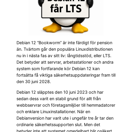
Debian 12 “Bookworm” är inte färdigt för pension
än. Tvärtom går den populära Linuxdistributionen
nu in i nästa fas av sitt liv: långtidsstöd, eller LTS.
Det betyder att servrar, arbetsstationer och andra
system som fortfarande kör Debian 12 kan
fortsätta få viktiga säkerhetsuppdateringar fram till
den 30 juni 2028.
Debian 12 släpptes den 10 juni 2023 och har
sedan dess varit en stabil grund för allt från
webbservrar och företagsmiljöer till hemmadatorer
och enklare Linuxinstallationer. När en
Debianversion har varit ute i ungefär tre år tar den
ordinarie säkerhetssupporten slut. Men det
betyder inte att systemet omedelbart blir osäkert