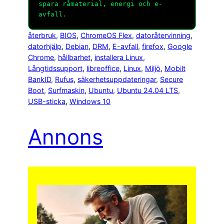
spara råmaterial, energi och e-
avfall.
återbruk
, 
BIOS
, 
ChromeOS Flex
, 
datoråtervinning
, 
datorhjälp
, 
Debian
, 
DRM
, 
E-avfall
, 
firefox
, 
Google
Chrome
, 
hållbarhet
, 
installera Linux
, 
Långtidssupport
, 
libreoffice
, 
Linux
, 
Miljö
, 
Mobilt
BankID
, 
Rufus
, 
säkerhetsuppdateringar
, 
Secure
Boot
, 
Surfmaskin
, 
Ubuntu
, 
Ubuntu 24.04 LTS
, 
USB-sticka
, 
Windows 10
Annons