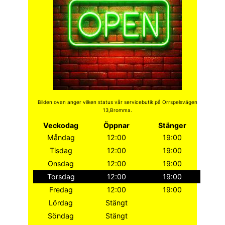
Bilden ovan anger vilken status vår servicebutik på Orrspelsvägen
13,Bromma.
Veckodag
Öppnar
Stänger
Måndag
12:00
19:00
Tisdag
12:00
19:00
Onsdag
12:00
19:00
Torsdag
12:00
19:00
Fredag
12:00
19:00
Lördag
Stängt
Söndag
Stängt