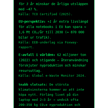
för 3 år
minskar de årliga utsläppen
med ~
47 %
.
Källa: TCO Certified (2025).
EU-perspektiv:
+
1 år
extra livslängd
för alla notebooks i EU kan spara ≈
1,6 Mt CO₂/år
till 2030 (≈ 870 000
bilar ur trafik).
Källa: EEB-underlag via Foxway-
rapport.
E-avfall i världen:
62 miljoner ton
(2022) och stigande – återanvändning
förskjuter nyproduktion och minskar
resursuttag.
Källa: Global e-Waste Monitor 2024.
Snabb slutsats:
De största
klimatvinsterna kommer av att
inte
köpa nytt. Förläng livet på din
laptop med 2–3 år → undvik ofta
200–350 kg CO₂e
nyproduktion och