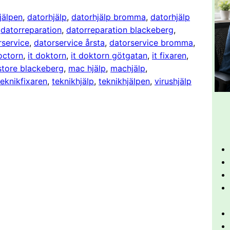
jälpen
, 
datorhjälp
, 
datorhjälp bromma
, 
datorhjälp
 
datorreparation
, 
datorreparation blackeberg
, 
rservice
, 
datorservice årsta
, 
datorservice bromma
, 
octorn
, 
it doktorn
, 
it doktorn götgatan
, 
it fixaren
, 
store blackeberg
, 
mac hjälp
, 
machjälp
, 
teknikfixaren
, 
teknikhjälp
, 
teknikhjälpen
, 
virushjälp