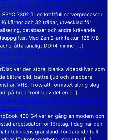
rar och tunga arbetsstationer
EPYC 7302 är en kraftfull serverprocessor
16 kärnor och 32 trådar, utvecklad för
ualisering, databaser och andra krävande
tsuppgifter. Med Zen 2-arkitektur, 128 MB
ache, åttakanaligt DDR4-minne […]
rDisc – den jättelika filmskivan som visade
en mot DVD
rDisc var den stora, blanka videoskivan som
de bättre bild, bättre ljud och snabbare
mst än VHS. Trots att formatet aldrig slog
om på bred front blev det en […]
roBook 430 G4 – en arbetsdator från tiden
 Windows 11
roBook 430 G4 var en gång en modern och
stad arbetsdator för företag. I dag har den
at i teknikens gränsland: fortfarande fullt
ndbar för kontorsarbete, men utan […]