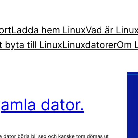
ort
Ladda hem Linux
Vad är Linu
t byta till Linux
Linuxdatorer
Om L
gamla dator.
mla dator börja bli seg och kanske tom dömas ut