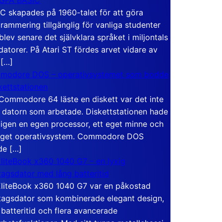
C skapades på 1960-talet för att göra
rammering tillgänglig för vanliga studenter
blev senare det självklara språket i miljontals
atorer. På Atari ST fördes arvet vidare av
 […]
modore DOS – operativsystemet som bodde
skettstationen
Commodore 64 läste en diskett var det inte
 datorn som arbetade. Diskettstationen hade
igen en egen processor, ett eget minne och
eget operativsystem. Commodore DOS
de […]
liteBook x360 1040 G7 – en lyxig
tagsdator med lång batteritid
liteBook x360 1040 G7 var en påkostad
tagsdator som kombinerade elegant design,
 batteritid och flera avancerade