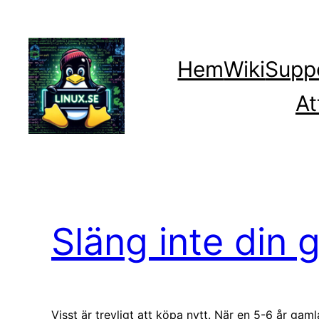
Hoppa
till
innehåll
Hem
Wiki
Supp
At
Släng inte din 
Visst är trevligt att köpa nytt. När en 5-6 år ga