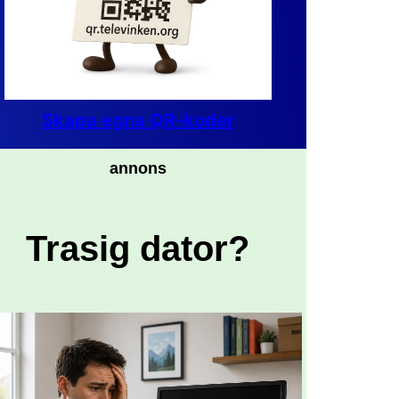
Skapa egna QR-koder
annons
Trasig dator?