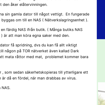
tt den åker elåtervinningen.
na sin gamla dator till något vettigt. En fungerade
 byggas om till en NAS ( Nätverkslagringsenhet ).
 en färdig NAS ifrån butik. ( Många butiks NAS
x ) är att man köra egna saker med den.
dator få spridning, dvs du kan få allt viktigt
till någon på TOR nätverket även kallad Dark
m att mata råttor med mat, problemet kommer bara
 , som sedan säkerhetskopieras till ytterligare ett
 är då en fördel, när man drabbas av virus.
n NAS.