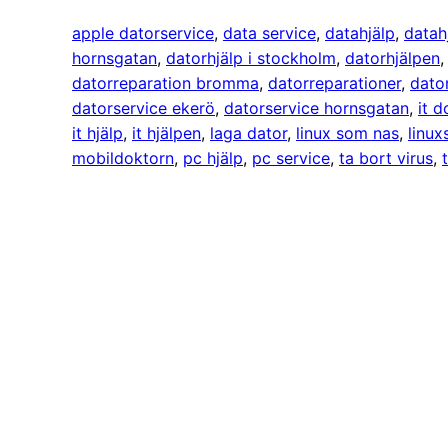
apple datorservice
, 
data service
, 
datahjälp
, 
datah
hornsgatan
, 
datorhjälp i stockholm
, 
datorhjälpen
,
datorreparation bromma
, 
datorreparationer
, 
dato
datorservice ekerö
, 
datorservice hornsgatan
, 
it d
it hjälp
, 
it hjälpen
, 
laga dator
, 
linux som nas
, 
linux
mobildoktorn
, 
pc hjälp
, 
pc service
, 
ta bort virus
, 