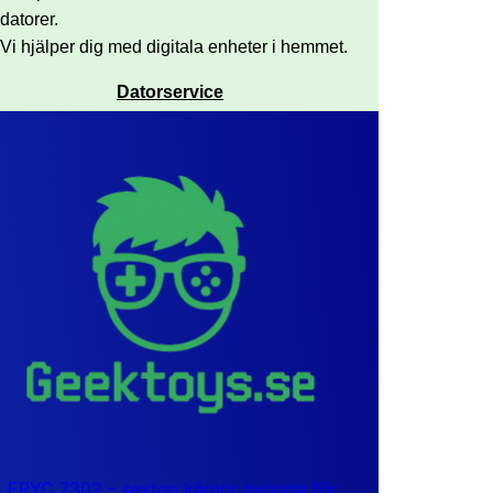
datorer.
Vi hjälper dig med digitala enheter i hemmet.
Datorservice
EPYC 7302 – sexton kärnor byggda för