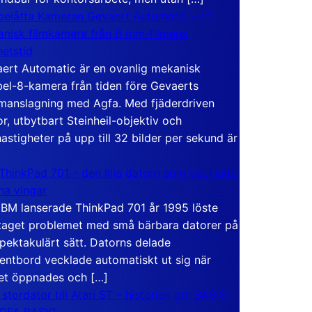
elåtta Kameran Gevaert Automatic – en
nisk filmkamera från 8 mm-filmens
hetstid
ert Automatic är en ovanlig mekanisk
el-8-kamera från tiden före Gevaerts
anslagning med Agfa. Med fjäderdriven
r, utbytbart Steinheil-objektiv och
hastigheter på upp till 32 bilder per sekund är
ThinkPad 701 – den lilla datorn som vecklade
ina vingar
IBM lanserade ThinkPad 701 år 1995 löste
taget problemet med små bärbara datorer på
spektakulärt sätt. Datorns delade
entbord vecklade automatiskt ut sig när
et öppnades och […]
 stordator till Atari ST – historien om BASIC
 GFA BASIC