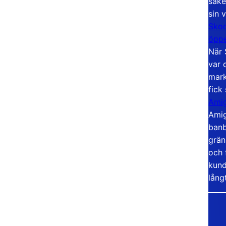
säke
sin 
Skoo
öppe
När 
var 
mark
fick
Amig
Amig
banb
grän
och 
kund
lång