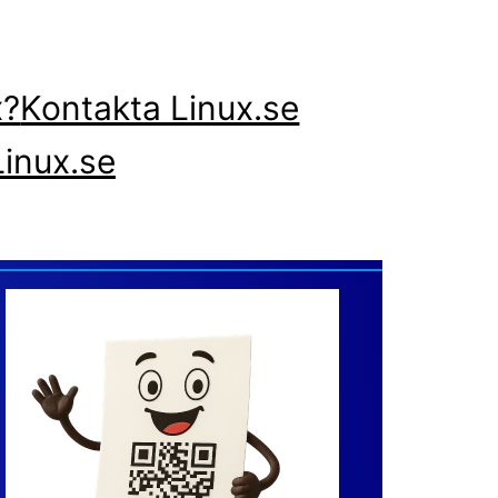
x?
Kontakta Linux.se
inux.se