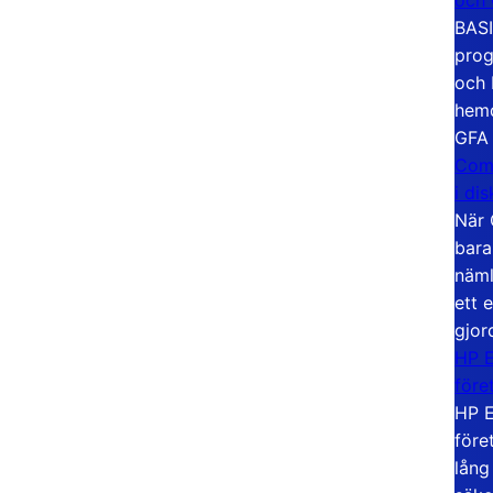
BASI
prog
och 
hemd
GFA
Com
i di
När 
bara
näml
ett 
gjor
HP E
före
HP E
före
lång