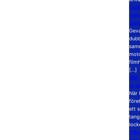
Dubb
meka
stor
Geva
dubb
samm
moto
film
[…]
IBM 
ut s
När 
före
ett 
tang
lock
Från
och