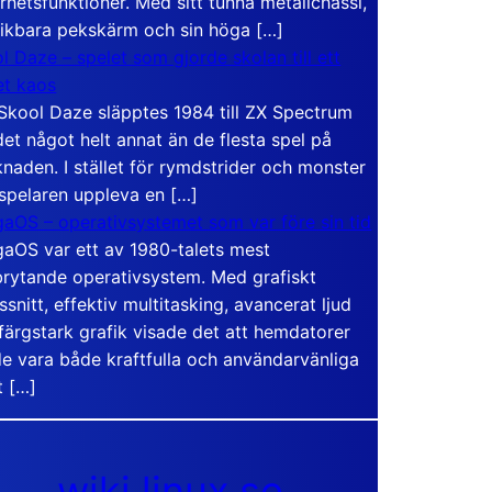
rhetsfunktioner. Med sitt tunna metallchassi,
vikbara pekskärm och sin höga […]
l Daze – spelet som gjorde skolan till ett
t kaos
Skool Daze släpptes 1984 till ZX Spectrum
det något helt annat än de flesta spel på
naden. I stället för rymdstrider och monster
 spelaren uppleva en […]
aOS – operativsystemet som var före sin tid
aOS var ett av 1980-talets mest
rytande operativsystem. Med grafiskt
ssnitt, effektiv multitasking, avancerat ljud
färgstark grafik visade det att hemdatorer
e vara både kraftfulla och användarvänliga
t […]
wiki.linux.se