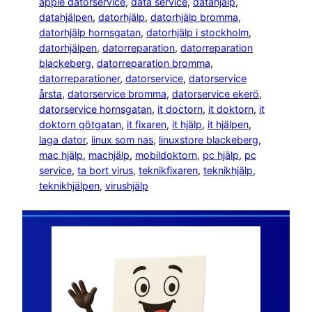
apple datorservice
, 
data service
, 
datahjälp
, 
datahjälpen
, 
datorhjälp
, 
datorhjälp bromma
, 
datorhjälp hornsgatan
, 
datorhjälp i stockholm
, 
datorhjälpen
, 
datorreparation
, 
datorreparation
blackeberg
, 
datorreparation bromma
, 
datorreparationer
, 
datorservice
, 
datorservice
årsta
, 
datorservice bromma
, 
datorservice ekerö
, 
datorservice hornsgatan
, 
it doctorn
, 
it doktorn
, 
it
doktorn götgatan
, 
it fixaren
, 
it hjälp
, 
it hjälpen
, 
laga dator
, 
linux som nas
, 
linuxstore blackeberg
, 
mac hjälp
, 
machjälp
, 
mobildoktorn
, 
pc hjälp
, 
pc
service
, 
ta bort virus
, 
teknikfixaren
, 
teknikhjälp
, 
teknikhjälpen
, 
virushjälp