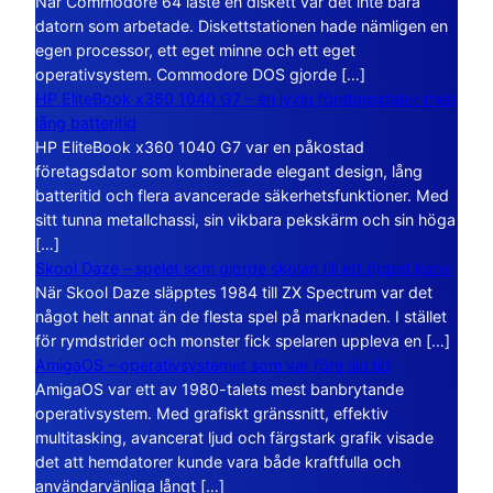
När Commodore 64 läste en diskett var det inte bara
datorn som arbetade. Diskettstationen hade nämligen en
egen processor, ett eget minne och ett eget
operativsystem. Commodore DOS gjorde […]
HP EliteBook x360 1040 G7 – en lyxig företagsdator med
lång batteritid
HP EliteBook x360 1040 G7 var en påkostad
företagsdator som kombinerade elegant design, lång
batteritid och flera avancerade säkerhetsfunktioner. Med
sitt tunna metallchassi, sin vikbara pekskärm och sin höga
[…]
Skool Daze – spelet som gjorde skolan till ett öppet kaos
När Skool Daze släpptes 1984 till ZX Spectrum var det
något helt annat än de flesta spel på marknaden. I stället
för rymdstrider och monster fick spelaren uppleva en […]
AmigaOS – operativsystemet som var före sin tid
AmigaOS var ett av 1980-talets mest banbrytande
operativsystem. Med grafiskt gränssnitt, effektiv
multitasking, avancerat ljud och färgstark grafik visade
det att hemdatorer kunde vara både kraftfulla och
användarvänliga långt […]