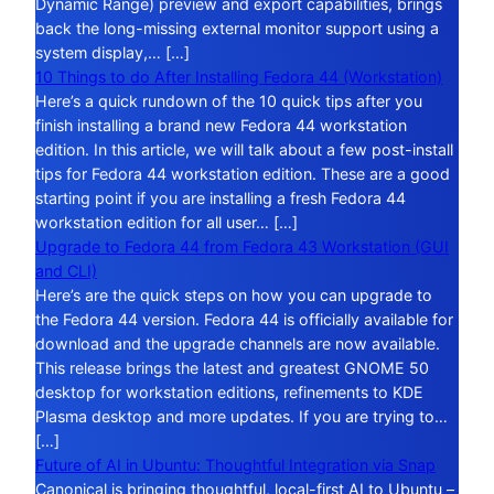
Dynamic Range) preview and export capabilities, brings
back the long-missing external monitor support using a
system display,… […]
10 Things to do After Installing Fedora 44 (Workstation)
Here’s a quick rundown of the 10 quick tips after you
finish installing a brand new Fedora 44 workstation
edition. In this article, we will talk about a few post-install
tips for Fedora 44 workstation edition. These are a good
starting point if you are installing a fresh Fedora 44
workstation edition for all user… […]
Upgrade to Fedora 44 from Fedora 43 Workstation (GUI
and CLI)
Here’s are the quick steps on how you can upgrade to
the Fedora 44 version. Fedora 44 is officially available for
download and the upgrade channels are now available.
This release brings the latest and greatest GNOME 50
desktop for workstation editions, refinements to KDE
Plasma desktop and more updates. If you are trying to…
[…]
Future of AI in Ubuntu: Thoughtful Integration via Snap
Canonical is bringing thoughtful, local-first AI to Ubuntu –