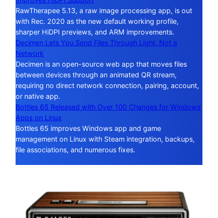
RawTherapee 5.13, a raw image processing app, is out
with Rec. 2020 as the new default working profile,
sharper HiDPI previews, and ARM improvements.
Decimen Lets You Send Files Through Light, Not a
Network
Decimen is an open-source web app that moves files
between devices through an animated QR stream,
requiring no direct network connection, pairing, account,
or native app.
Bottles 65 Released with Over 100 Changes for Windows
Apps on Linux
Bottles 65 improves Windows app and game
management on Linux with Steam integration, backups,
file associations, and numerous fixes.