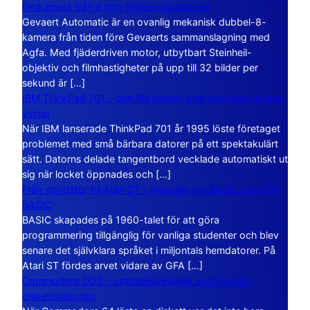
filmkamera från 8 mm-filmens storhetstid
Gevaert Automatic är en ovanlig mekanisk dubbel-8-
kamera från tiden före Gevaerts sammanslagning med
Agfa. Med fjäderdriven motor, utbytbart Steinheil-
objektiv och filmhastigheter på upp till 32 bilder per
sekund är […]
IBM ThinkPad 701 – den lilla datorn som vecklade ut sina
vingar
När IBM lanserade ThinkPad 701 år 1995 löste företaget
problemet med små bärbara datorer på ett spektakulärt
sätt. Datorns delade tangentbord vecklade automatiskt ut
sig när locket öppnades och […]
Från stordator till Atari ST – historien om BASIC och GFA
BASIC
BASIC skapades på 1960-talet för att göra
programmering tillgänglig för vanliga studenter och blev
senare det självklara språket i miljontals hemdatorer. På
Atari ST fördes arvet vidare av GFA […]
Commodore DOS – operativsystemet som bodde i
diskettstationen