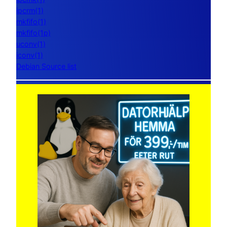
ipcrm(1)
mkfifo(1)
mkfifo(1p)
uconv(1)
iconv(1)
Debian Source list