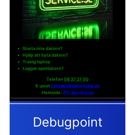
Starta inte datorn?
Hjälp att byta datorn?
Trasig laptop
Laggar speldatorn?
Telefon
08 37 21 00
E-post
kontakt@datorhjalp.se
Hemsida :
PC-Service.se
Debugpoint