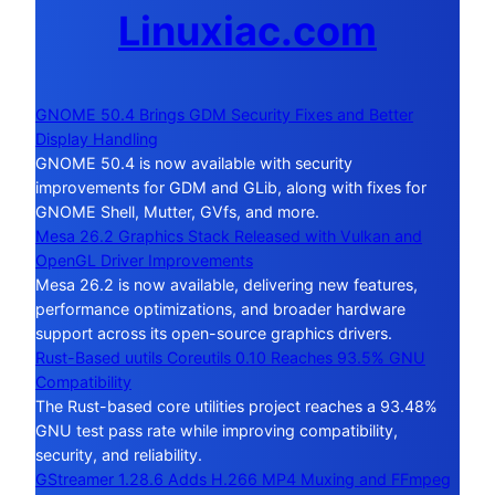
Linuxiac.com
GNOME 50.4 Brings GDM Security Fixes and Better
Display Handling
GNOME 50.4 is now available with security
improvements for GDM and GLib, along with fixes for
GNOME Shell, Mutter, GVfs, and more.
Mesa 26.2 Graphics Stack Released with Vulkan and
OpenGL Driver Improvements
Mesa 26.2 is now available, delivering new features,
performance optimizations, and broader hardware
support across its open-source graphics drivers.
Rust-Based uutils Coreutils 0.10 Reaches 93.5% GNU
Compatibility
The Rust-based core utilities project reaches a 93.48%
GNU test pass rate while improving compatibility,
security, and reliability.
GStreamer 1.28.6 Adds H.266 MP4 Muxing and FFmpeg