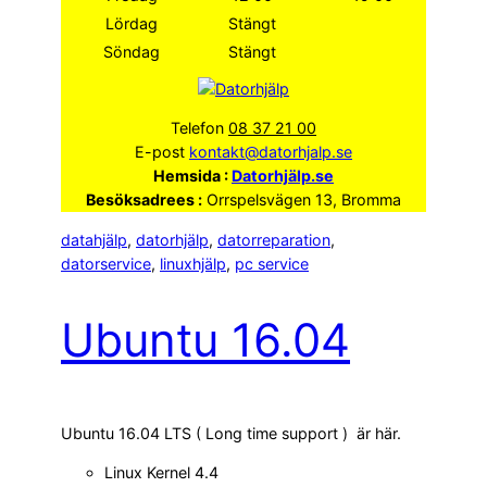
Lördag
Stängt
Söndag
Stängt
Telefon
08 37 21 00
E-post
kontakt@datorhjalp.se
Hemsida :
Datorhjälp.se
Besöksadrees :
Orrspelsvägen 13, Bromma
datahjälp
, 
datorhjälp
, 
datorreparation
, 
datorservice
, 
linuxhjälp
, 
pc service
Ubuntu 16.04
Ubuntu 16.04 LTS ( Long time support ) är här.
Linux Kernel 4.4