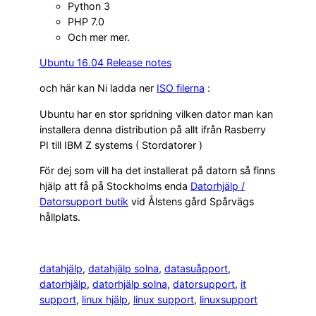
Python 3
PHP 7.0
Och mer mer.
Ubuntu 16.04 Release notes
och här kan Ni ladda ner
ISO filerna
:
Ubuntu har en stor spridning vilken dator man kan
installera denna distribution på allt ifrån Rasberry
PI till IBM Z systems ( Stordatorer )
För dej som vill ha det installerat på datorn så finns
hjälp att få på Stockholms enda
Datorhjälp /
Datorsupport butik
vid Ålstens gård Spårvägs
hållplats.
datahjälp
, 
datahjälp solna
, 
datasuåpport
, 
datorhjälp
, 
datorhjälp solna
, 
datorsupport
, 
it
support
, 
linux hjälp
, 
linux support
, 
linuxsupport