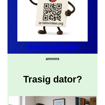
Skapa egna QR-koder
annons
Trasig dator?