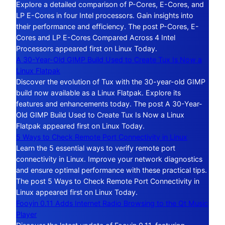
Explore a detailed comparison of P-Cores, E-Cores, and
LP E-Cores in four Intel processors. Gain insights into
their performance and efficiency. The post P-Cores, E-
Cores and LP E-Cores Compared Across 4 Intel
Processors appeared first on Linux Today.
A 30-Year-Old GIMP Build Used to Create Tux Is Now a
Linux Flatpak
Discover the evolution of Tux with the 30-year-old GIMP
build now available as a Linux Flatpak. Explore its
features and enhancements today. The post A 30-Year-
Old GIMP Build Used to Create Tux Is Now a Linux
Flatpak appeared first on Linux Today.
5 Ways to Check Remote Port Connectivity in Linux
Learn the 5 essential ways to verify remote port
connectivity in Linux. Improve your network diagnostics
and ensure optimal performance with these practical tips.
The post 5 Ways to Check Remote Port Connectivity in
Linux appeared first on Linux Today.
Fooyin 0.11 Adds Internet Radio Browsing to the Qt Music
Player