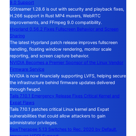
9.0 Support
GStreamer 1.28.6 is out with security and playback fixes,
H.266 support in Rust MP4 muxers, WebRTC
improvements, and FFmpeg 9.0 compatibility.
Hyprland 0.56.2 Fixes Fullscreen Behavior and Screen
Sharing
The latest Hyprland patch release improves fullscreen
handling, floating window rendering, monitor scale
reporting, and screen capture behavior.
NVIDIA Becomes a Premier Sponsor of the Linux Vendor
Firmware Service
NVIDIA is now financially supporting LVFS, helping secure
the infrastructure behind firmware updates delivered
through fwupd.
Tails 7.10.1 Emergency Release Fixes Critical Kernel and
Expat Flaws
Tails 7.10.1 patches critical Linux kernel and Expat
vulnerabilities that could allow attackers to gain
administrator privileges.
RawTherapee 5.13 Switches to Rec. 2020 by Default,
Improves HiDPI Support