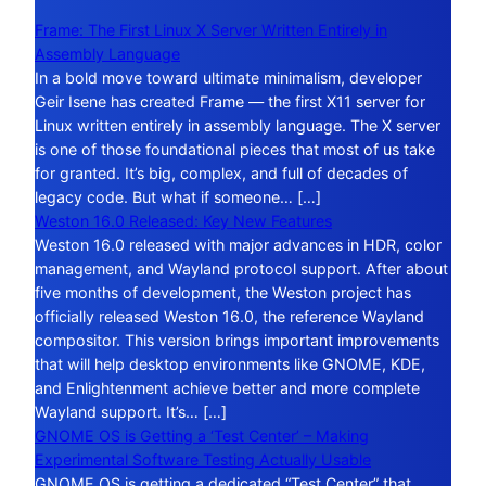
Frame: The First Linux X Server Written Entirely in
Assembly Language
In a bold move toward ultimate minimalism, developer
Geir Isene has created Frame — the first X11 server for
Linux written entirely in assembly language. The X server
is one of those foundational pieces that most of us take
for granted. It’s big, complex, and full of decades of
legacy code. But what if someone… […]
Weston 16.0 Released: Key New Features
Weston 16.0 released with major advances in HDR, color
management, and Wayland protocol support. After about
five months of development, the Weston project has
officially released Weston 16.0, the reference Wayland
compositor. This version brings important improvements
that will help desktop environments like GNOME, KDE,
and Enlightenment achieve better and more complete
Wayland support. It’s… […]
GNOME OS is Getting a ‘Test Center’ – Making
Experimental Software Testing Actually Usable
GNOME OS is getting a dedicated “Test Center” that