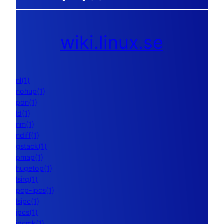
wiki.linux.se
nl(1)
nohup(1)
pon(1)
ld(1)
nm(1)
ndiff(1)
gstack(1)
pmap(1)
hugetop(1)
lsirq(1)
pcp-ipcs(1)
lsipc(1)
ipcs(1)
ipcmk(1)