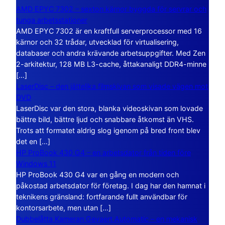
AMD EPYC 7302 – sexton kärnor byggda för servrar och
tunga arbetsstationer
AMD EPYC 7302 är en kraftfull serverprocessor med 16
kärnor och 32 trådar, utvecklad för virtualisering,
databaser och andra krävande arbetsuppgifter. Med Zen
2-arkitektur, 128 MB L3-cache, åttakanaligt DDR4-minne
[…]
LaserDisc – den jättelika filmskivan som visade vägen mot
DVD
LaserDisc var den stora, blanka videoskivan som lovade
bättre bild, bättre ljud och snabbare åtkomst än VHS.
Trots att formatet aldrig slog igenom på bred front blev
det en […]
HP ProBook 430 G4 – en arbetsdator från tiden före
Windows 11
HP ProBook 430 G4 var en gång en modern och
påkostad arbetsdator för företag. I dag har den hamnat i
teknikens gränsland: fortfarande fullt användbar för
kontorsarbete, men utan […]
Dubbelåtta Kameran Gevaert Automatic – en mekanisk