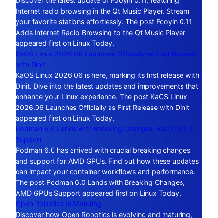
Discover the latest update of Fooyin 0.11, featuring
Internet radio browsing in the Qt Music Player. Stream
your favorite stations effortlessly. The post Fooyin 0.11
Adds Internet Radio Browsing to the Qt Music Player
appeared first on Linux Today.
KaOS Linux 2026.06 Launches Officially as First Release
with Dinit
KaOS Linux 2026.06 is here, marking its first release with
Dinit. Dive into the latest updates and improvements that
enhance your Linux experience. The post KaOS Linux
2026.06 Launches Officially as First Release with Dinit
appeared first on Linux Today.
Podman 6.0 Lands with Breaking Changes, AMD GPUs
Support
Podman 6.0 has arrived with crucial breaking changes
and support for AMD GPUs. Find out how these updates
can impact your container workflows and performance.
The post Podman 6.0 Lands with Breaking Changes,
AMD GPUs Support appeared first on Linux Today.
Open Robotics Is Maturing
Discover how Open Robotics is evolving and maturing,