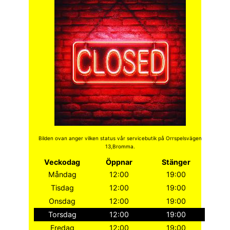
Bilden ovan anger vilken status vår servicebutik på Orrspelsvägen
13,Bromma.
Veckodag
Öppnar
Stänger
Måndag
12:00
19:00
Tisdag
12:00
19:00
Onsdag
12:00
19:00
Torsdag
12:00
19:00
Fredag
12:00
19:00