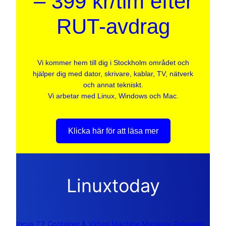
– 399 kr/tim efter
RUT-avdrag
Vi kommer hem till dig i Stockholm området och
hjälper dig med dator, skrivare, kablar, TV, nätverk
och annat tekniskt.
Vi arbetar med Linux, Windows och Mac.
Klicka här för att läsa mer
Linuxtoday
Incus 7.2 Container & Virtual Machine Manager Released