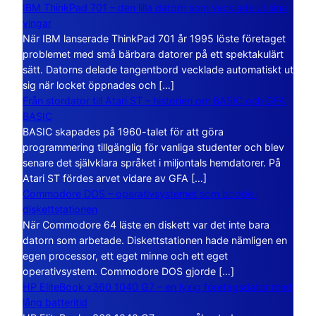
IBM ThinkPad 701 – den lilla datorn som vecklade ut sina
vingar
När IBM lanserade ThinkPad 701 år 1995 löste företaget
problemet med små bärbara datorer på ett spektakulärt
sätt. Datorns delade tangentbord vecklade automatiskt ut
sig när locket öppnades och […]
Från stordator till Atari ST – historien om BASIC och GFA
BASIC
BASIC skapades på 1960-talet för att göra
programmering tillgänglig för vanliga studenter och blev
senare det självklara språket i miljontals hemdatorer. På
Atari ST fördes arvet vidare av GFA […]
Commodore DOS – operativsystemet som bodde i
diskettstationen
När Commodore 64 läste en diskett var det inte bara
datorn som arbetade. Diskettstationen hade nämligen en
egen processor, ett eget minne och ett eget
operativsystem. Commodore DOS gjorde […]
HP EliteBook x360 1040 G7 – en lyxig företagsdator med
lång batteritid