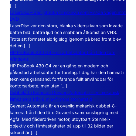
[…]
LaserDisc – den jättelika filmskivan som visade vägen mot
DVD
LaserDisc var den stora, blanka videoskivan som lovade
bättre bild, bättre ljud och snabbare åtkomst än VHS.
Trots att formatet aldrig slog igenom på bred front blev
det en […]
HP ProBook 430 G4 – en arbetsdator från tiden före
Windows 11
HP ProBook 430 G4 var en gång en modern och
påkostad arbetsdator för företag. I dag har den hamnat i
teknikens gränsland: fortfarande fullt användbar för
kontorsarbete, men utan […]
Dubbelåtta Kameran Gevaert Automatic – en mekanisk
filmkamera från 8 mm-filmens storhetstid
Gevaert Automatic är en ovanlig mekanisk dubbel-8-
kamera från tiden före Gevaerts sammanslagning med
Agfa. Med fjäderdriven motor, utbytbart Steinheil-
objektiv och filmhastigheter på upp till 32 bilder per
sekund är […]