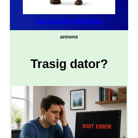
Skapa egna QR-koder
annons
Trasig dator?