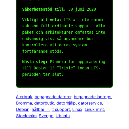
Säkerhetsstöd till:
30 juni 2028
Viktigt att veta:
LTS är inte samma
sak som full ordinarie support. Alla
paket och arkitekturer omfattas inte
nödvändigtvis, så användare bör
kontrollera att deras system
fortfarande stöds.
Nästa steg:
Planera för uppgradering
till Debian 13 “Trixie” innan LTS-
perioden tar slut.
återbruk
, 
begagnade datorer
, 
begagnade laptops
, 
Bromma
, 
datorbutik
, 
datorhjälp
, 
datorservice
, 
Debian
, 
hållbar IT
, 
it support
, 
Linux
, 
Linux mint
, 
Stockholm
, 
Sverige
, 
Ubuntu