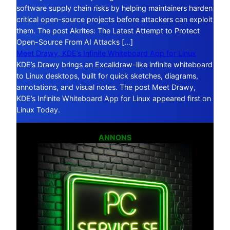
software supply chain risks by helping maintainers harden
critical open-source projects before attackers can exploit
them. The post Akrites: The Latest Attempt to Protect
Open-Source From AI Attacks […]
Meet Drawy, KDE’s Infinite Whiteboard App for Linux
KDE’s Drawy brings an Excalidraw-like infinite whiteboard
to Linux desktops, built for quick sketches, diagrams,
annotations, and visual notes. The post Meet Drawy,
KDE’s Infinite Whiteboard App for Linux appeared first on
Linux Today.
ANNONS