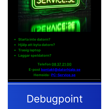
Starta inte datorn?
Hjälp att byta datorn?
Trasig laptop
Laggar speldatorn?
Telefon
08 37 21 00
E-post
kontakt@datorhjalp.se
Hemsida :
PC-Service.se
Debugpoint