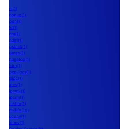
nl(1)
nohup(1)
pon(1)
ld(1)
nm(1)
ndiff(1)
gstack(1)
pmap(1)
hugetop(1)
lsirq(1)
pcp-ipcs(1)
lsipc(1)
ipcs(1)
ipcmk(1)
ipcrm(1)
mkfifo(1)
mkfifo(1p)
uconv(1)
iconv(1)
Debian Source list