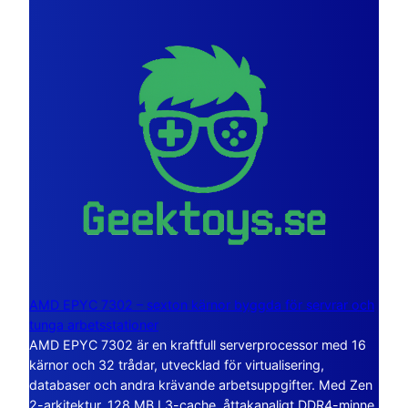
AMD EPYC 7302 – sexton kärnor byggda för servrar och
tunga arbetsstationer
AMD EPYC 7302 är en kraftfull serverprocessor med 16
kärnor och 32 trådar, utvecklad för virtualisering,
databaser och andra krävande arbetsuppgifter. Med Zen
2-arkitektur, 128 MB L3-cache, åttakanaligt DDR4-minne