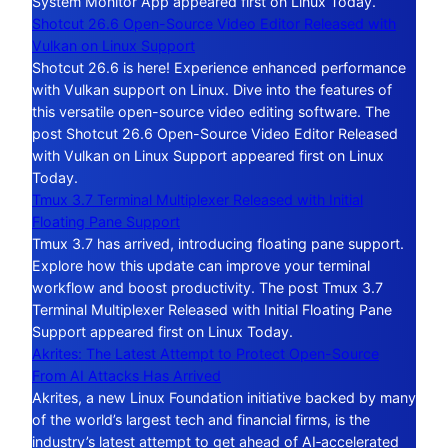
System Monitor App appeared first on Linux Today.
Shotcut 26.6 Open-Source Video Editor Released with
Vulkan on Linux Support
Shotcut 26.6 is here! Experience enhanced performance
with Vulkan support on Linux. Dive into the features of
this versatile open-source video editing software. The
post Shotcut 26.6 Open-Source Video Editor Released
with Vulkan on Linux Support appeared first on Linux
Today.
Tmux 3.7 Terminal Multiplexer Released with Initial
Floating Pane Support
Tmux 3.7 has arrived, introducing floating pane support.
Explore how this update can improve your terminal
workflow and boost productivity. The post Tmux 3.7
Terminal Multiplexer Released with Initial Floating Pane
Support appeared first on Linux Today.
Akrites: The Latest Attempt to Protect Open-Source
From AI Attacks Has Arrived
Akrites, a new Linux Foundation initiative backed by many
of the world’s largest tech and financial firms, is the
industry’s latest attempt to get ahead of AI‑accelerated