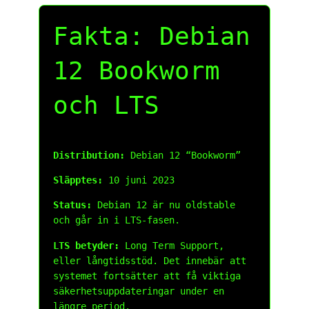
Fakta: Debian
12 Bookworm
och LTS
Distribution:
Debian 12 “Bookworm”
Släpptes:
10 juni 2023
Status:
Debian 12 är nu oldstable
och går in i LTS-fasen.
LTS betyder:
Long Term Support,
eller långtidsstöd. Det innebär att
systemet fortsätter att få viktiga
säkerhetsuppdateringar under en
längre period.