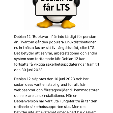
Debian 12 “Bookworm” är inte färdigt för pension
än. Tvärtom går den populära Linuxdistributionen
nu in i nästa fas av sitt liv: långtidsstöd, eller LTS.
Det betyder att servrar, arbetsstationer och andra
system som fortfarande kör Debian 12 kan
fortsätta få viktiga säkerhetsuppdateringar fram till
den 30 juni 2028.
Debian 12 släpptes den 10 juni 2023 och har
sedan dess varit en stabil grund för allt från
webbservrar och företagsmiljöer till hemmadatorer
och enklare Linuxinstallationer. När en
Debianversion har varit ute i ungefär tre år tar den
ordinarie säkerhetssupporten slut. Men det
betyder inte att systemet omedelbart blir osäkert