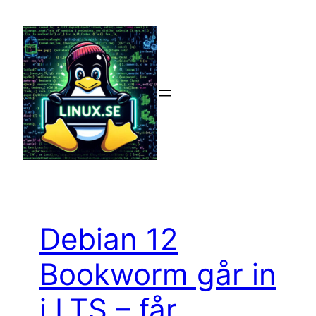
Hoppa
till
innehåll
Debian 12
Bookworm går in
i LTS – får