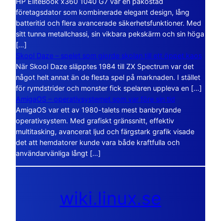
HP EliteBook x360 1040 G7 var en påkostad
företagsdator som kombinerade elegant design, lång
batteritid och flera avancerade säkerhetsfunktioner. Med
sitt tunna metallchassi, sin vikbara pekskärm och sin höga
[…]
Skool Daze – spelet som gjorde skolan till ett öppet kaos
När Skool Daze släpptes 1984 till ZX Spectrum var det
något helt annat än de flesta spel på marknaden. I stället
för rymdstrider och monster fick spelaren uppleva en […]
AmigaOS – operativsystemet som var före sin tid
AmigaOS var ett av 1980-talets mest banbrytande
operativsystem. Med grafiskt gränssnitt, effektiv
multitasking, avancerat ljud och färgstark grafik visade
det att hemdatorer kunde vara både kraftfulla och
användarvänliga långt […]
wiki.linux.se