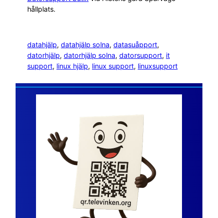
hållplats.
datahjälp
, 
datahjälp solna
, 
datasuåpport
, 
datorhjälp
, 
datorhjälp solna
, 
datorsupport
, 
it
support
, 
linux hjälp
, 
linux support
, 
linuxsupport