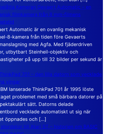
elåtta Kameran Gevaert Automatic – en
nisk filmkamera från 8 mm-filmens
hetstid
ert Automatic är en ovanlig mekanisk
el-8-kamera från tiden före Gevaerts
anslagning med Agfa. Med fjäderdriven
r, utbytbart Steinheil-objektiv och
hastigheter på upp till 32 bilder per sekund är
ThinkPad 701 – den lilla datorn som vecklade
ina vingar
IBM lanserade ThinkPad 701 år 1995 löste
taget problemet med små bärbara datorer på
spektakulärt sätt. Datorns delade
entbord vecklade automatiskt ut sig när
et öppnades och […]
 stordator till Atari ST – historien om BASIC
 GFA BASIC