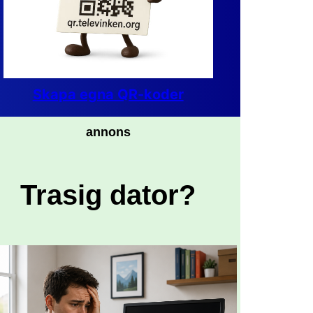
Skapa egna QR-koder
annons
Trasig dator?