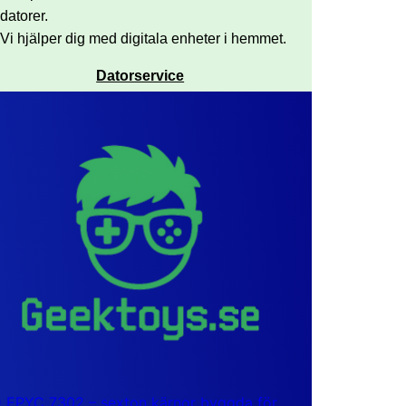
datorer.
Vi hjälper dig med digitala enheter i hemmet.
Datorservice
EPYC 7302 – sexton kärnor byggda för