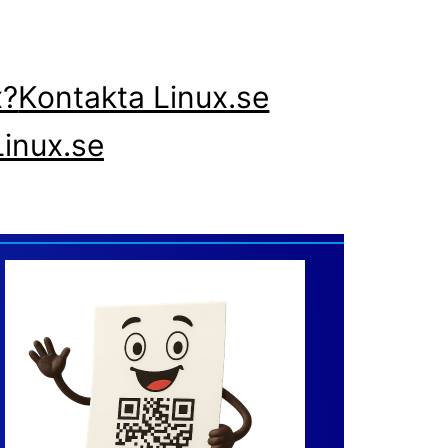
x?
Kontakta Linux.se
inux.se