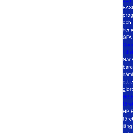
BASI
prog
och 
hemd
GFA
Com
i di
När 
bara
näml
ett 
gjor
HP E
före
HP E
före
lång