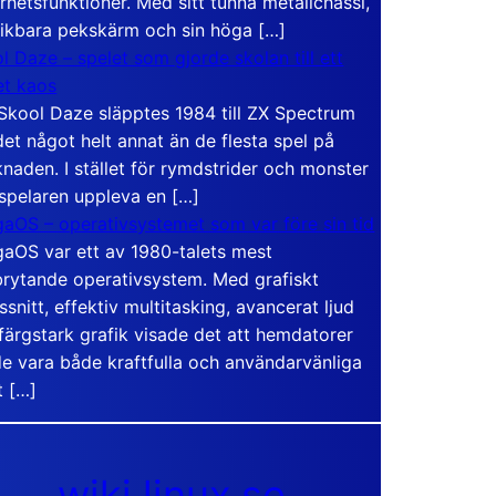
rhetsfunktioner. Med sitt tunna metallchassi,
vikbara pekskärm och sin höga […]
l Daze – spelet som gjorde skolan till ett
t kaos
Skool Daze släpptes 1984 till ZX Spectrum
det något helt annat än de flesta spel på
naden. I stället för rymdstrider och monster
 spelaren uppleva en […]
aOS – operativsystemet som var före sin tid
aOS var ett av 1980-talets mest
rytande operativsystem. Med grafiskt
ssnitt, effektiv multitasking, avancerat ljud
färgstark grafik visade det att hemdatorer
e vara både kraftfulla och användarvänliga
t […]
wiki.linux.se