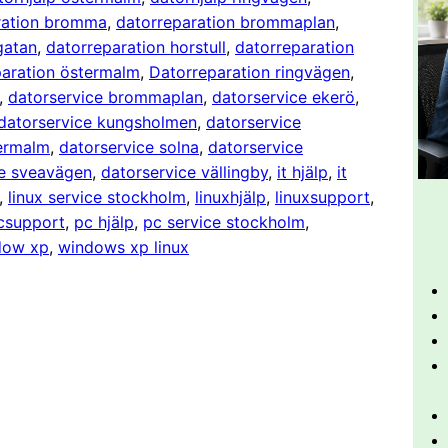
ration bromma
, 
datorreparation brommaplan
, 
gatan
, 
datorreparation horstull
, 
datorreparation
paration östermalm
, 
Datorreparation ringvägen
, 
, 
datorservice brommaplan
, 
datorservice ekerö
, 
datorservice kungsholmen
, 
datorservice
ermalm
, 
datorservice solna
, 
datorservice
ce sveavägen
, 
datorservice vällingby
, 
it hjälp
, 
it
, 
linux service stockholm
, 
linuxhjälp
, 
linuxsupport
, 
csupport
, 
pc hjälp
, 
pc service stockholm
, 
dow xp
, 
windows xp linux