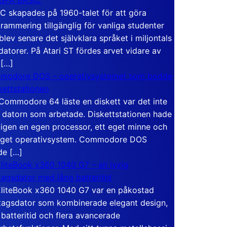
C skapades på 1960-talet för att göra
rammering tillgänglig för vanliga studenter
blev senare det självklara språket i miljontals
atorer. På Atari ST fördes arvet vidare av
 […]
modore DOS – operativsystemet som bodde
skettstationen
Commodore 64 läste en diskett var det inte
 datorn som arbetade. Diskettstationen hade
igen en egen processor, ett eget minne och
eget operativsystem. Commodore DOS
de […]
liteBook x360 1040 G7 – en lyxig
tagsdator med lång batteritid
liteBook x360 1040 G7 var en påkostad
tagsdator som kombinerade elegant design,
 batteritid och flera avancerade