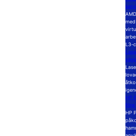
serv
AMD 
med 
virt
arbe
L3-c
Lase
väg
Lase
lova
åtko
igen
HP P
före
HP P
påko
hamn
anvä