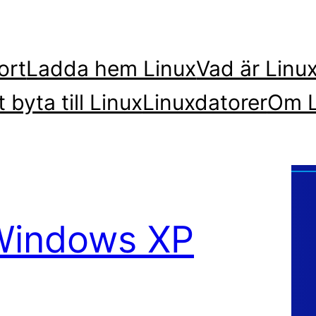
ort
Ladda hem Linux
Vad är Linu
t byta till Linux
Linuxdatorer
Om L
 Windows XP