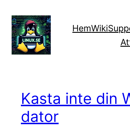
Hoppa
till
innehåll
Hem
Wiki
Supp
At
Kasta inte din
dator