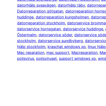
datorhjälp sveavägen
, 
datorhjälp täby
, 
datorrepa
Datorreparation götgatan
, 
datorreparation horns
huddinge
, 
datorreparation kungsholmen
, 
datorre
datorreparation stockholm
, 
datorservice bromma
datorservice hornsgatan
, 
datorservice huddinge
, 
Östermalm
, 
datorservice söder
, 
datorservice söd
stockholm
, 
datorservice sundbyberg
, 
datorservi
hjälp stockholm
, 
kraschat windows xp
, 
linux hjälp
Mac reparation
, 
mac support
, 
Macreparation
, 
Ma
polisvirus
, 
polisviruset
, 
support windows xp
, 
win