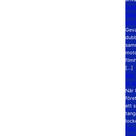
Dubb
meka
stor
Geva
dubb
samm
moto
film
[…]
IBM 
ut s
När 
före
ett 
tang
lock
Från
och