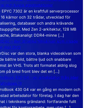
rar och tunga arbetsstationer
EPYC 7302 är en kraftfull serverprocessor
16 kärnor och 32 trådar, utvecklad för
ualisering, databaser och andra krävande
tsuppgifter. Med Zen 2-arkitektur, 128 MB
ache, åttakanaligt DDR4-minne […]
rDisc – den jättelika filmskivan som visade
en mot DVD
rDisc var den stora, blanka videoskivan som
de bättre bild, bättre ljud och snabbare
mst än VHS. Trots att formatet aldrig slog
om på bred front blev det en […]
roBook 430 G4 – en arbetsdator från tiden
 Windows 11
roBook 430 G4 var en gång en modern och
stad arbetsdator för företag. I dag har den
at i teknikens gränsland: fortfarande fullt
ndbar för kontorsarbete, men utan […]