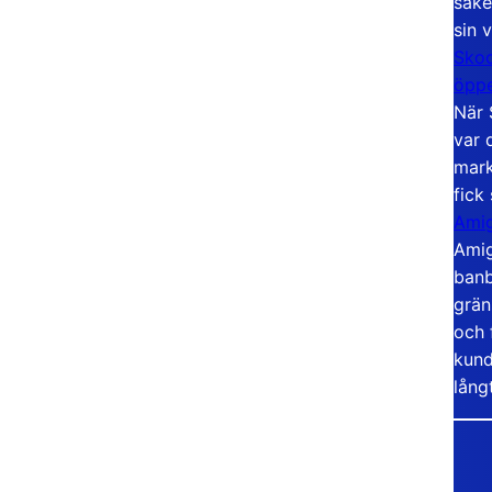
säke
sin 
Skoo
öppe
När 
var 
mark
fick
Amig
Amig
banb
grän
och 
kund
lång