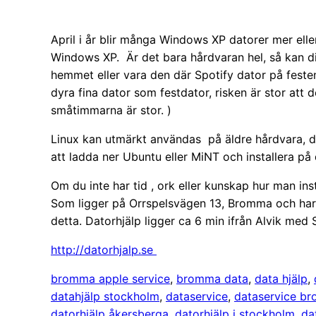
April i år blir många Windows XP datorer mer ell
Windows XP. Är det bara hårdvaran hel, så kan di
hemmet eller vara den där Spotify dator på festen
dyra fina dator som festdator, risken är stor att
småtimmarna är stor. )
Linux kan utmärkt användas på äldre hårdvara, da
att ladda ner Ubuntu eller MiNT och installera på 
Om du inte har tid , ork eller kunskap hur man ins
Som ligger på Orrspelsvägen 13, Bromma och har
detta. Datorhjälp ligger ca 6 min ifrån Alvik med
http://datorhjalp.se
bromma apple service
, 
bromma data
, 
data hjälp
, 
datahjälp stockholm
, 
dataservice
, 
dataservice b
datorhjälp åkersberga
, 
datorhjälp i stockholm
, 
da