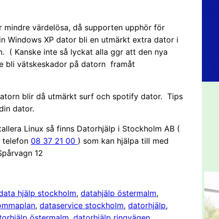
er mindre värdelösa, då supporten upphör för
n Windows XP dator bli en utmärkt extra dator i
. ( Kanske inte så lyckat alla ggr att den nya
 de bli vätskeskador på datorn framåt
torn blir då utmärkt surf och spotify dator. Tips
din dator.
tallera Linux så finns Datorhjälp i Stockholm AB (
 telefon
08 37 21 00
) som kan hjälpa till med
 Spårvagn 12
data hjälp stockholm
, 
datahjälp östermalm
, 
rommaplan
, 
dataservice stockholm
, 
datorhjälp
, 
torhjälp östermalm
, 
datorhjälp ringvägen
, 