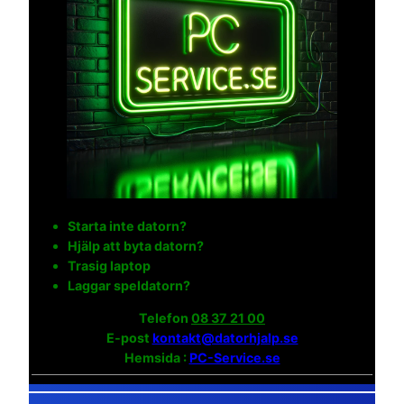
Starta inte datorn?
Hjälp att byta datorn?
Trasig laptop
Laggar speldatorn?
Telefon
08 37 21 00
E-post
kontakt@datorhjalp.se
Hemsida :
PC-Service.se