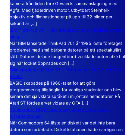
kamera från tiden före Gevaerts sammanslagning med
Agfa. Med fjäderdriven motor, utbytbart Steinheil-
objektiv och filmhastigheter på upp till 32 bilder per
sekund är […]
IBM ThinkPad 701 – den lilla datorn som vecklade ut sina
vingar
När IBM lanserade ThinkPad 701 år 1995 löste företaget
problemet med små bärbara datorer på ett spektakulärt
sätt. Datorns delade tangentbord vecklade automatiskt ut
sig när locket öppnades och […]
Från stordator till Atari ST – historien om BASIC och GFA
BASIC
BASIC skapades på 1960-talet för att göra
programmering tillgänglig för vanliga studenter och blev
senare det självklara språket i miljontals hemdatorer. På
Atari ST fördes arvet vidare av GFA […]
Commodore DOS – operativsystemet som bodde i
diskettstationen
När Commodore 64 läste en diskett var det inte bara
datorn som arbetade. Diskettstationen hade nämligen en