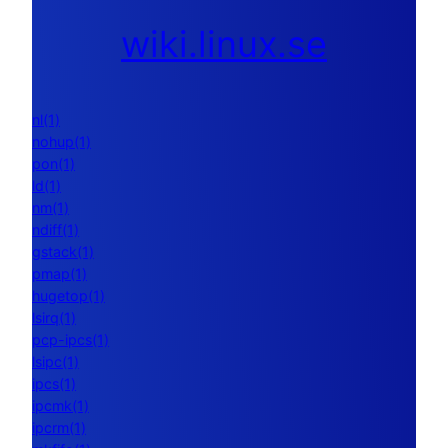
wiki.linux.se
nl(1)
nohup(1)
pon(1)
ld(1)
nm(1)
ndiff(1)
gstack(1)
pmap(1)
hugetop(1)
lsirq(1)
pcp-ipcs(1)
lsipc(1)
ipcs(1)
ipcmk(1)
ipcrm(1)