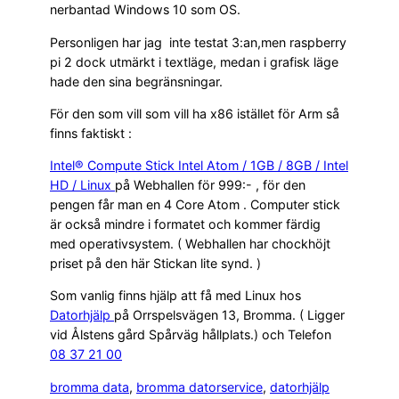
nerbantad Windows 10 som OS.
Personligen har jag inte testat 3:an,men raspberry
pi 2 dock utmärkt i textläge, medan i grafisk läge
hade den sina begränsningar.
För den som vill som vill ha x86 istället för Arm så
finns faktiskt :
Intel® Compute Stick Intel Atom / 1GB / 8GB / Intel
HD / Linux
på Webhallen för 999:- , för den
pengen får man en 4 Core Atom . Computer stick
är också mindre i formatet och kommer färdig
med operativsystem. ( Webhallen har chockhöjt
priset på den här Stickan lite synd. )
Som vanlig finns hjälp att få med Linux hos
Datorhjälp
på Orrspelsvägen 13, Bromma. ( Ligger
vid Ålstens gård Spårväg hållplats.) och Telefon
08 37 21 00
bromma data
, 
bromma datorservice
, 
datorhjälp