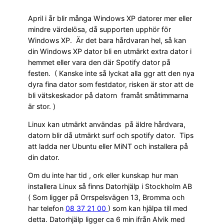
April i år blir många Windows XP datorer mer eller
mindre värdelösa, då supporten upphör för
Windows XP. Är det bara hårdvaran hel, så kan
din Windows XP dator bli en utmärkt extra dator i
hemmet eller vara den där Spotify dator på
festen. ( Kanske inte så lyckat alla ggr att den nya
dyra fina dator som festdator, risken är stor att de
bli vätskeskador på datorn framåt småtimmarna
är stor. )
Linux kan utmärkt användas på äldre hårdvara,
datorn blir då utmärkt surf och spotify dator. Tips
att ladda ner Ubuntu eller MiNT och installera på
din dator.
Om du inte har tid , ork eller kunskap hur man
installera Linux så finns Datorhjälp i Stockholm AB
( Som ligger på Orrspelsvägen 13, Bromma och
har telefon
08 37 21 00
) som kan hjälpa till med
detta. Datorhjälp ligger ca 6 min ifrån Alvik med