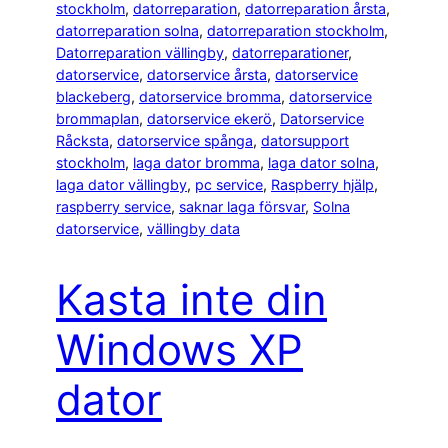
stockholm
, 
datorreparation
, 
datorreparation årsta
, 
datorreparation solna
, 
datorreparation stockholm
, 
Datorreparation vällingby
, 
datorreparationer
, 
datorservice
, 
datorservice årsta
, 
datorservice
blackeberg
, 
datorservice bromma
, 
datorservice
brommaplan
, 
datorservice ekerö
, 
Datorservice
Råcksta
, 
datorservice spånga
, 
datorsupport
stockholm
, 
laga dator bromma
, 
laga dator solna
, 
laga dator vällingby
, 
pc service
, 
Raspberry hjälp
, 
raspberry service
, 
saknar laga försvar
, 
Solna
datorservice
, 
vällingby data
Kasta inte din
Windows XP
dator