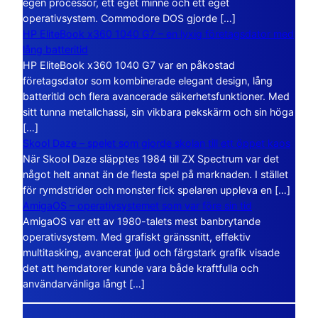
egen processor, ett eget minne och ett eget
operativsystem. Commodore DOS gjorde […]
HP EliteBook x360 1040 G7 – en lyxig företagsdator med
lång batteritid
HP EliteBook x360 1040 G7 var en påkostad
företagsdator som kombinerade elegant design, lång
batteritid och flera avancerade säkerhetsfunktioner. Med
sitt tunna metallchassi, sin vikbara pekskärm och sin höga
[…]
Skool Daze – spelet som gjorde skolan till ett öppet kaos
När Skool Daze släpptes 1984 till ZX Spectrum var det
något helt annat än de flesta spel på marknaden. I stället
för rymdstrider och monster fick spelaren uppleva en […]
AmigaOS – operativsystemet som var före sin tid
AmigaOS var ett av 1980-talets mest banbrytande
operativsystem. Med grafiskt gränssnitt, effektiv
multitasking, avancerat ljud och färgstark grafik visade
det att hemdatorer kunde vara både kraftfulla och
användarvänliga långt […]