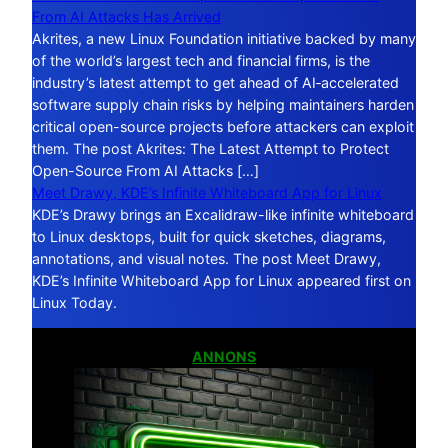
From AI Attacks Has Arrived
Akrites, a new Linux Foundation initiative backed by many
of the world’s largest tech and financial firms, is the
industry’s latest attempt to get ahead of AI‑accelerated
software supply chain risks by helping maintainers harden
critical open-source projects before attackers can exploit
them. The post Akrites: The Latest Attempt to Protect
Open-Source From AI Attacks […]
Meet Drawy, KDE’s Infinite Whiteboard App for Linux
KDE’s Drawy brings an Excalidraw-like infinite whiteboard
to Linux desktops, built for quick sketches, diagrams,
annotations, and visual notes. The post Meet Drawy,
KDE’s Infinite Whiteboard App for Linux appeared first on
Linux Today.
ANNONS