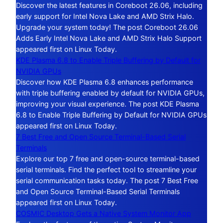
Discover the latest features in Coreboot 26.06, including
early support for Intel Nova Lake and AMD Strix Halo.
Upgrade your system today! The post Coreboot 26.06
Adds Early Intel Nova Lake and AMD Strix Halo Support
appeared first on Linux Today.
KDE Plasma 6.8 to Enable Triple Buffering by Default for
NVIDIA GPUs
Discover how KDE Plasma 6.8 enhances performance
with triple buffering enabled by default for NVIDIA GPUs,
improving your visual experience. The post KDE Plasma
6.8 to Enable Triple Buffering by Default for NVIDIA GPUs
appeared first on Linux Today.
7 Best Free and Open Source Terminal-Based Serial
Terminals
Explore our top 7 free and open-source terminal-based
serial terminals. Find the perfect tool to streamline your
serial communication tasks today. The post 7 Best Free
and Open Source Terminal-Based Serial Terminals
appeared first on Linux Today.
COSMIC Desktop Gets a Native System Monitor App