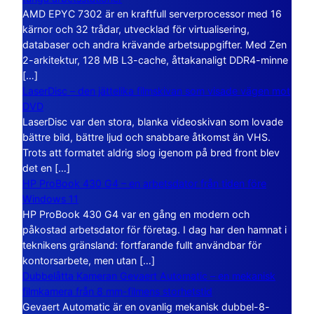
AMD EPYC 7302 är en kraftfull serverprocessor med 16
kärnor och 32 trådar, utvecklad för virtualisering,
databaser och andra krävande arbetsuppgifter. Med Zen
2-arkitektur, 128 MB L3-cache, åttakanaligt DDR4-minne
[…]
LaserDisc – den jättelika filmskivan som visade vägen mot
DVD
LaserDisc var den stora, blanka videoskivan som lovade
bättre bild, bättre ljud och snabbare åtkomst än VHS.
Trots att formatet aldrig slog igenom på bred front blev
det en […]
HP ProBook 430 G4 – en arbetsdator från tiden före
Windows 11
HP ProBook 430 G4 var en gång en modern och
påkostad arbetsdator för företag. I dag har den hamnat i
teknikens gränsland: fortfarande fullt användbar för
kontorsarbete, men utan […]
Dubbelåtta Kameran Gevaert Automatic – en mekanisk
filmkamera från 8 mm-filmens storhetstid
Gevaert Automatic är en ovanlig mekanisk dubbel-8-