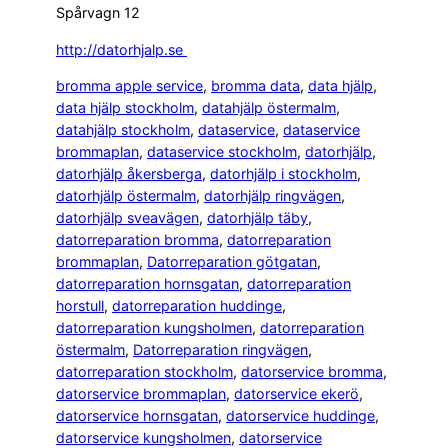
Spårvagn 12
http://datorhjalp.se
bromma apple service
, 
bromma data
, 
data hjälp
, 
data hjälp stockholm
, 
datahjälp östermalm
, 
datahjälp stockholm
, 
dataservice
, 
dataservice
brommaplan
, 
dataservice stockholm
, 
datorhjälp
, 
datorhjälp åkersberga
, 
datorhjälp i stockholm
, 
datorhjälp östermalm
, 
datorhjälp ringvägen
, 
datorhjälp sveavägen
, 
datorhjälp täby
, 
datorreparation bromma
, 
datorreparation
brommaplan
, 
Datorreparation götgatan
, 
datorreparation hornsgatan
, 
datorreparation
horstull
, 
datorreparation huddinge
, 
datorreparation kungsholmen
, 
datorreparation
östermalm
, 
Datorreparation ringvägen
, 
datorreparation stockholm
, 
datorservice bromma
, 
datorservice brommaplan
, 
datorservice ekerö
, 
datorservice hornsgatan
, 
datorservice huddinge
, 
datorservice kungsholmen
, 
datorservice