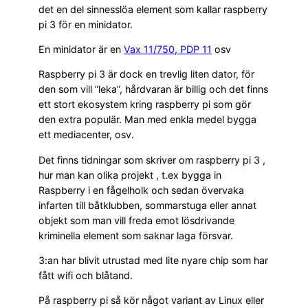
det en del sinnesslöa element som kallar raspberry
pi 3 för en minidator.
En minidator är en
Vax 11/750
,
PDP 11
osv
Raspberry pi 3 är dock en trevlig liten dator, för
den som vill ”leka”, hårdvaran är billig och det finns
ett stort ekosystem kring raspberry pi som gör
den extra populär. Man med enkla medel bygga
ett mediacenter, osv.
Det finns tidningar som skriver om raspberry pi 3 ,
hur man kan olika projekt , t.ex bygga in
Raspberry i en fågelholk och sedan övervaka
infarten till båtklubben, sommarstuga eller annat
objekt som man vill freda emot lösdrivande
kriminella element som saknar laga försvar.
3:an har blivit utrustad med lite nyare chip som har
fått wifi och blåtand.
På raspberry pi så kör något variant av Linux eller