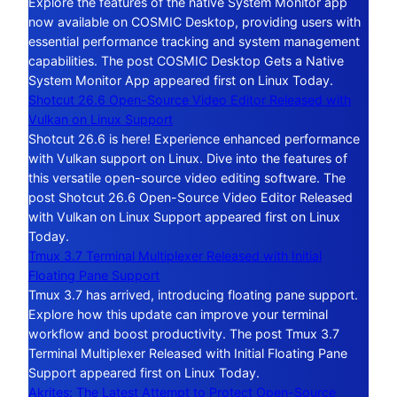
Explore the features of the native System Monitor app
now available on COSMIC Desktop, providing users with
essential performance tracking and system management
capabilities. The post COSMIC Desktop Gets a Native
System Monitor App appeared first on Linux Today.
Shotcut 26.6 Open-Source Video Editor Released with
Vulkan on Linux Support
Shotcut 26.6 is here! Experience enhanced performance
with Vulkan support on Linux. Dive into the features of
this versatile open-source video editing software. The
post Shotcut 26.6 Open-Source Video Editor Released
with Vulkan on Linux Support appeared first on Linux
Today.
Tmux 3.7 Terminal Multiplexer Released with Initial
Floating Pane Support
Tmux 3.7 has arrived, introducing floating pane support.
Explore how this update can improve your terminal
workflow and boost productivity. The post Tmux 3.7
Terminal Multiplexer Released with Initial Floating Pane
Support appeared first on Linux Today.
Akrites: The Latest Attempt to Protect Open-Source