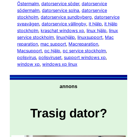
Östermalm
, 
datorservice söder
, 
datorservice
södermalm
, 
datorservice solna
, 
datorservice
stockholm
, 
datorservice sundbyberg
, 
datorservice
sveavägen
, 
datorservice vällingby
, 
it hjälp
, 
it hjälp
stockholm
, 
kraschat windows xp
, 
linux hjälp
, 
linux
service stockholm
, 
linuxhjälp
, 
linuxsupport
, 
Mac
reparation
, 
mac support
, 
Macreparation
, 
Macsupport
, 
pc hjälp
, 
pc service stockholm
, 
polisvirus
, 
polisviruset
, 
support windows xp
, 
window xp
, 
windows xp linux
annons
Trasig dator?