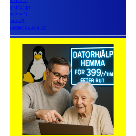
mkfifo(1)
mkfifo(1p)
uconv(1)
iconv(1)
Debian Source list