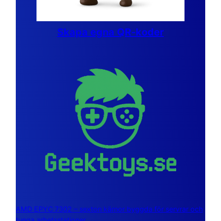
Skapa egna QR-koder
AMD EPYC 7302 – sexton kärnor byggda för servrar och
tunga arbetsstationer