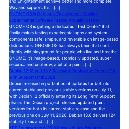
and Enlightenment achieve better and more complete
Wayland support. It’s… […]
GNOME OS is Getting a ‘Test Center’ – Making
Experimental Software Testing Actually Usable
GNOME OS is getting a dedicated “Test Center” that
finally makes testing experimental apps and system
components safe, simple, and reversible on image-based
distributions. GNOME OS has always been that cool,
slightly wild playground for people who live and breathe
GNOME. It’s image-based, atomically updated, super
secure… and until now, a bit of a pain… […]
Debian 12.15 and 13.6 Released: Bookworm Enters LTS
with Support Until 2028
Debian released important point updates for both its
current stable and previous stable versions on July 11,
with Debian 12 officially entering its Long Term Support
phase. The Debian project released updated point
versions for both its current stable release and the
previous one on July 11, 2026. Debian 13.6 delivers 124
stability fixes and… […]
KDE Frameworks 6.28.0 Released: Key Features