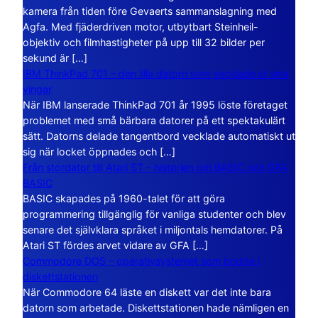
kamera från tiden före Gevaerts sammanslagning med
Agfa. Med fjäderdriven motor, utbytbart Steinheil-
objektiv och filmhastigheter på upp till 32 bilder per
sekund är […]
IBM ThinkPad 701 – den lilla datorn som vecklade ut sina
vingar
När IBM lanserade ThinkPad 701 år 1995 löste företaget
problemet med små bärbara datorer på ett spektakulärt
sätt. Datorns delade tangentbord vecklade automatiskt ut
sig när locket öppnades och […]
Från stordator till Atari ST – historien om BASIC och GFA
BASIC
BASIC skapades på 1960-talet för att göra
programmering tillgänglig för vanliga studenter och blev
senare det självklara språket i miljontals hemdatorer. På
Atari ST fördes arvet vidare av GFA […]
Commodore DOS – operativsystemet som bodde i
diskettstationen
När Commodore 64 läste en diskett var det inte bara
datorn som arbetade. Diskettstationen hade nämligen en