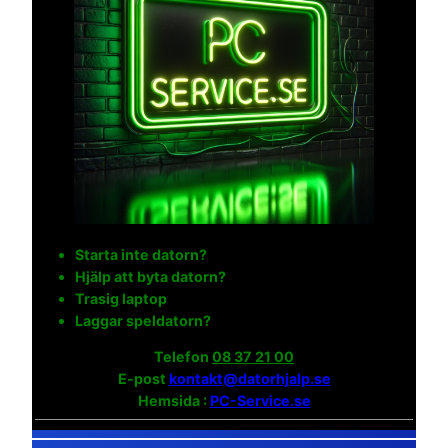
Starta inte datorn?
Hjälp att byta datorn?
Trasig laptop
Laggar speldatorn?
Telefon
08 37 21 00
E-post
kontakt@datorhjalp.se
Hemsida :
PC-Service.se