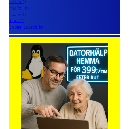
mkfifo(1)
mkfifo(1p)
uconv(1)
iconv(1)
Debian Source list