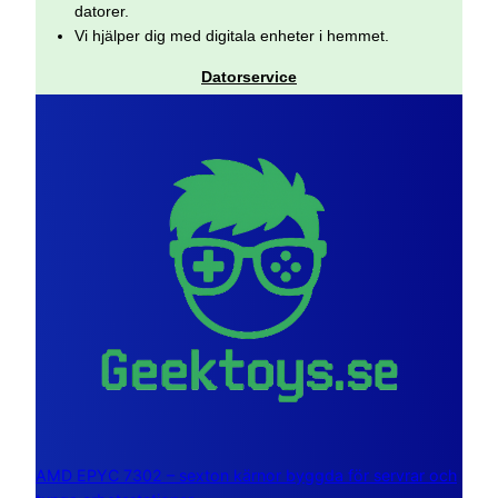
datorer.
Vi hjälper dig med digitala enheter i hemmet.
Datorservice
AMD EPYC 7302 – sexton kärnor byggda för servrar och