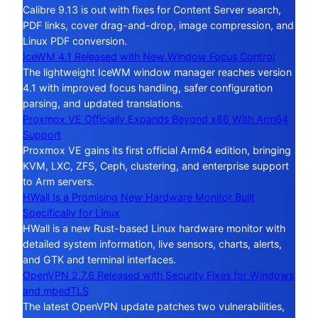
Calibre 9.13 is out with fixes for Content Server search,
PDF links, cover drag-and-drop, image compression, and
Linux PDF conversion.
IceWM 4.1 Released with New Window Focus Control
The lightweight IceWM window manager reaches version
4.1 with improved focus handling, safer configuration
parsing, and updated translations.
Proxmox VE Officially Expands Beyond x86 With Arm64
Support
Proxmox VE gains its first official Arm64 edition, bringing
KVM, LXC, ZFS, Ceph, clustering, and enterprise support
to Arm servers.
HWall Is a Promising New Hardware Monitor Built
Specifically for Linux
HWall is a new Rust-based Linux hardware monitor with
detailed system information, live sensors, charts, alerts,
and GTK and terminal interfaces.
OpenVPN 2.7.6 Released with Security Fixes for Windows
and mbedTLS
The latest OpenVPN update patches two vulnerabilities,