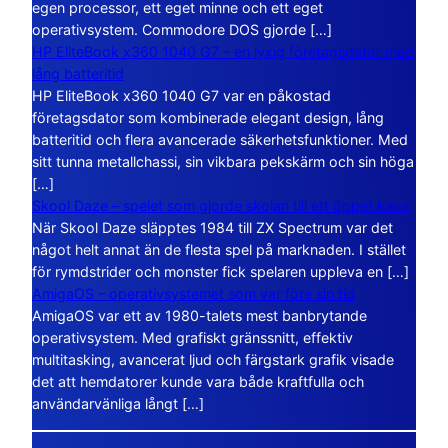
egen processor, ett eget minne och ett eget
operativsystem. Commodore DOS gjorde […]
HP EliteBook x360 1040 G7 – en lyxig företagsdator med
lång batteritid
HP EliteBook x360 1040 G7 var en påkostad
företagsdator som kombinerade elegant design, lång
batteritid och flera avancerade säkerhetsfunktioner. Med
sitt tunna metallchassi, sin vikbara pekskärm och sin höga
[…]
Skool Daze – spelet som gjorde skolan till ett öppet kaos
När Skool Daze släpptes 1984 till ZX Spectrum var det
något helt annat än de flesta spel på marknaden. I stället
för rymdstrider och monster fick spelaren uppleva en […]
AmigaOS – operativsystemet som var före sin tid
AmigaOS var ett av 1980-talets mest banbrytande
operativsystem. Med grafiskt gränssnitt, effektiv
multitasking, avancerat ljud och färgstark grafik visade
det att hemdatorer kunde vara både kraftfulla och
användarvänliga långt […]