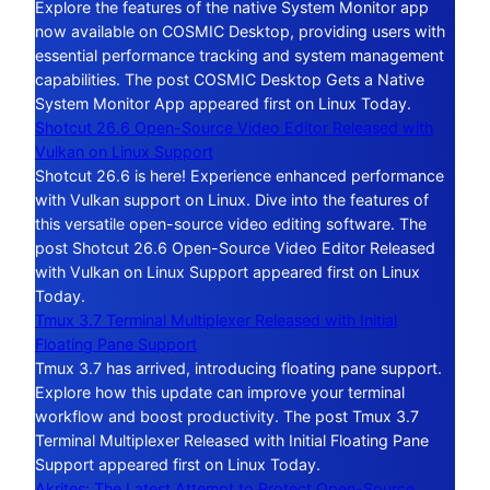
Explore the features of the native System Monitor app
now available on COSMIC Desktop, providing users with
essential performance tracking and system management
capabilities. The post COSMIC Desktop Gets a Native
System Monitor App appeared first on Linux Today.
Shotcut 26.6 Open-Source Video Editor Released with
Vulkan on Linux Support
Shotcut 26.6 is here! Experience enhanced performance
with Vulkan support on Linux. Dive into the features of
this versatile open-source video editing software. The
post Shotcut 26.6 Open-Source Video Editor Released
with Vulkan on Linux Support appeared first on Linux
Today.
Tmux 3.7 Terminal Multiplexer Released with Initial
Floating Pane Support
Tmux 3.7 has arrived, introducing floating pane support.
Explore how this update can improve your terminal
workflow and boost productivity. The post Tmux 3.7
Terminal Multiplexer Released with Initial Floating Pane
Support appeared first on Linux Today.
Akrites: The Latest Attempt to Protect Open-Source