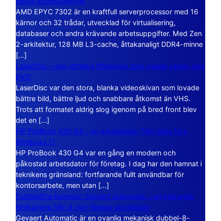
tunga arbetsstationer
AMD EPYC 7302 är en kraftfull serverprocessor med 16
kärnor och 32 trådar, utvecklad för virtualisering,
databaser och andra krävande arbetsuppgifter. Med Zen
2-arkitektur, 128 MB L3-cache, åttakanaligt DDR4-minne
[…]
LaserDisc – den jättelika filmskivan som visade vägen mot
DVD
LaserDisc var den stora, blanka videoskivan som lovade
bättre bild, bättre ljud och snabbare åtkomst än VHS.
Trots att formatet aldrig slog igenom på bred front blev
det en […]
HP ProBook 430 G4 – en arbetsdator från tiden före
Windows 11
HP ProBook 430 G4 var en gång en modern och
påkostad arbetsdator för företag. I dag har den hamnat i
teknikens gränsland: fortfarande fullt användbar för
kontorsarbete, men utan […]
Dubbelåtta Kameran Gevaert Automatic – en mekanisk
filmkamera från 8 mm-filmens storhetstid
Gevaert Automatic är en ovanlig mekanisk dubbel-8-