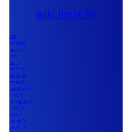
wiki.linux.se
nl(1)
nohup(1)
pon(1)
ld(1)
nm(1)
ndiff(1)
gstack(1)
pmap(1)
hugetop(1)
lsirq(1)
pcp-ipcs(1)
lsipc(1)
ipcs(1)
ipcmk(1)
ipcrm(1)