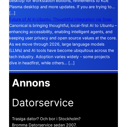
desktop for workstation editions, refinements to KDE
Plasma desktop and more updates. If you are trying to…
[…]
Future of AI in Ubuntu: Thoughtful Integration via Snap
Canonical is bringing thoughtful, local-first AI to Ubuntu –
enhancing accessibility, enabling intelligent agents, and
keeping user privacy and open source values at the core.
As we move through 2026, large language models
(LLMs) and AI tools have become ubiquitous across the
tech industry. Adoption varies widely – some projects
dive in headfirst, while others… […]
Annons
Datorservice
Trasiga dator? Och bor i Stockholm?
Bromma Datorservice sedan 2007.