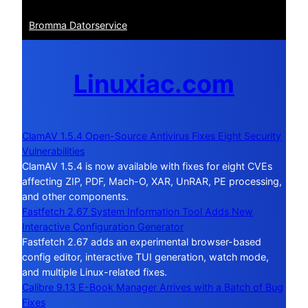
Bromma Datorservice
Linuxiac.com
ClamAV 1.5.4 Open-Source Antivirus Fixes Eight Security
Vulnerabilities
ClamAV 1.5.4 is now available with fixes for eight CVEs
affecting ZIP, PDF, Mach-O, XAR, UnRAR, PE processing,
and other components.
Fastfetch 2.67 System Information Tool Adds New
Interactive Configuration Generator
Fastfetch 2.67 adds an experimental browser-based
config editor, interactive TUI generation, watch mode,
and multiple Linux-related fixes.
Calibre 9.13 E-Book Manager Arrives with a Batch of Bug
Fixes