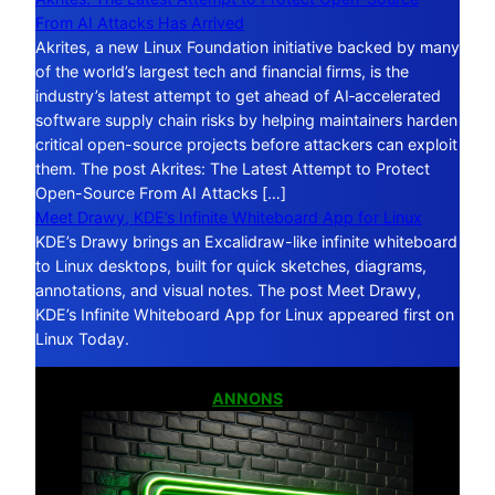
From AI Attacks Has Arrived
Akrites, a new Linux Foundation initiative backed by many
of the world’s largest tech and financial firms, is the
industry’s latest attempt to get ahead of AI‑accelerated
software supply chain risks by helping maintainers harden
critical open-source projects before attackers can exploit
them. The post Akrites: The Latest Attempt to Protect
Open-Source From AI Attacks […]
Meet Drawy, KDE’s Infinite Whiteboard App for Linux
KDE’s Drawy brings an Excalidraw-like infinite whiteboard
to Linux desktops, built for quick sketches, diagrams,
annotations, and visual notes. The post Meet Drawy,
KDE’s Infinite Whiteboard App for Linux appeared first on
Linux Today.
ANNONS