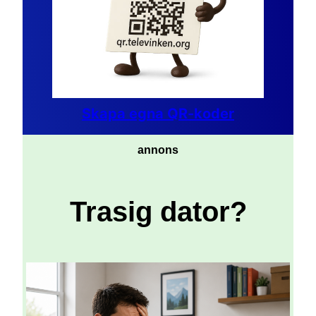
Skapa egna QR-koder
annons
Trasig dator?