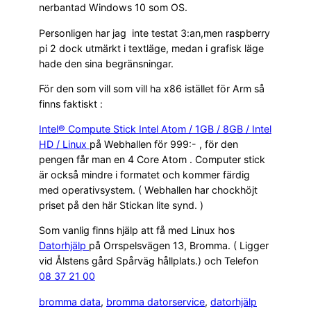
nerbantad Windows 10 som OS.
Personligen har jag inte testat 3:an,men raspberry
pi 2 dock utmärkt i textläge, medan i grafisk läge
hade den sina begränsningar.
För den som vill som vill ha x86 istället för Arm så
finns faktiskt :
Intel® Compute Stick Intel Atom / 1GB / 8GB / Intel
HD / Linux
på Webhallen för 999:- , för den
pengen får man en 4 Core Atom . Computer stick
är också mindre i formatet och kommer färdig
med operativsystem. ( Webhallen har chockhöjt
priset på den här Stickan lite synd. )
Som vanlig finns hjälp att få med Linux hos
Datorhjälp
på Orrspelsvägen 13, Bromma. ( Ligger
vid Ålstens gård Spårväg hållplats.) och Telefon
08 37 21 00
bromma data
, 
bromma datorservice
, 
datorhjälp