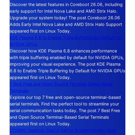
Discover the latest features in Coreboot 26.06, including
early support for Intel Nova Lake and AMD Strix Halo.
Upgrade your system today! The post Coreboot 26.06
Adds Early Intel Nova Lake and AMD Strix Halo Support
appeared first on Linux Today.
KDE Plasma 6.8 to Enable Triple Buffering by Default for
NVIDIA GPUs
Discover how KDE Plasma 6.8 enhances performance
with triple buffering enabled by default for NVIDIA GPUs,
improving your visual experience. The post KDE Plasma
6.8 to Enable Triple Buffering by Default for NVIDIA GPUs
appeared first on Linux Today.
7 Best Free and Open Source Terminal-Based Serial
Terminals
Explore our top 7 free and open-source terminal-based
serial terminals. Find the perfect tool to streamline your
serial communication tasks today. The post 7 Best Free
and Open Source Terminal-Based Serial Terminals
appeared first on Linux Today.
COSMIC Desktop Gets a Native System Monitor App