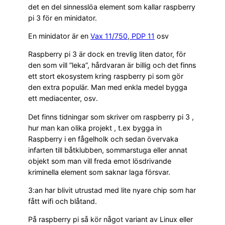
det en del sinnesslöa element som kallar raspberry
pi 3 för en minidator.
En minidator är en
Vax 11/750
,
PDP 11
osv
Raspberry pi 3 är dock en trevlig liten dator, för
den som vill ”leka”, hårdvaran är billig och det finns
ett stort ekosystem kring raspberry pi som gör
den extra populär. Man med enkla medel bygga
ett mediacenter, osv.
Det finns tidningar som skriver om raspberry pi 3 ,
hur man kan olika projekt , t.ex bygga in
Raspberry i en fågelholk och sedan övervaka
infarten till båtklubben, sommarstuga eller annat
objekt som man vill freda emot lösdrivande
kriminella element som saknar laga försvar.
3:an har blivit utrustad med lite nyare chip som har
fått wifi och blåtand.
På raspberry pi så kör något variant av Linux eller