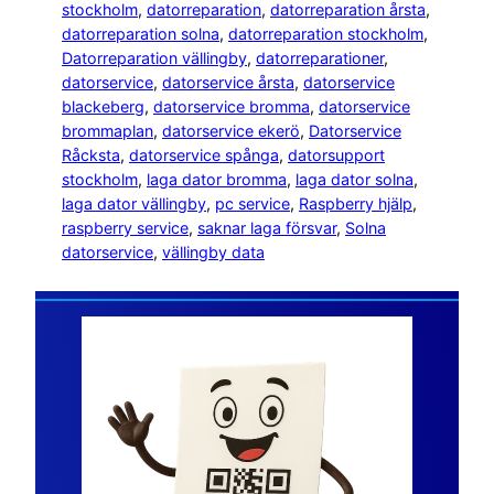
stockholm
, 
datorreparation
, 
datorreparation årsta
, 
datorreparation solna
, 
datorreparation stockholm
, 
Datorreparation vällingby
, 
datorreparationer
, 
datorservice
, 
datorservice årsta
, 
datorservice
blackeberg
, 
datorservice bromma
, 
datorservice
brommaplan
, 
datorservice ekerö
, 
Datorservice
Råcksta
, 
datorservice spånga
, 
datorsupport
stockholm
, 
laga dator bromma
, 
laga dator solna
, 
laga dator vällingby
, 
pc service
, 
Raspberry hjälp
, 
raspberry service
, 
saknar laga försvar
, 
Solna
datorservice
, 
vällingby data