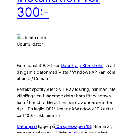
300:-
Ubuntu dator
För endast 300:- fixar
Datorhjälp Stockholm
så att
din gamla dator med Vista / Windows XP kan köra
ubuntu / Debian.
Perfekt spotify eller SVT Play lösning, när man inte
vill slänga en fungerade dator bara för windows
har nått end of life och en windows license är för
dyr. ( En laglig OEM licens på Windows 10 kostar
ca 1100:- inkl. moms )
Datorhjälp
ligger på
Orrspelsvägen 13
, Bromma ,
man tar Spårvagn 12 ifrån
Alvik
till Ålsten gård.