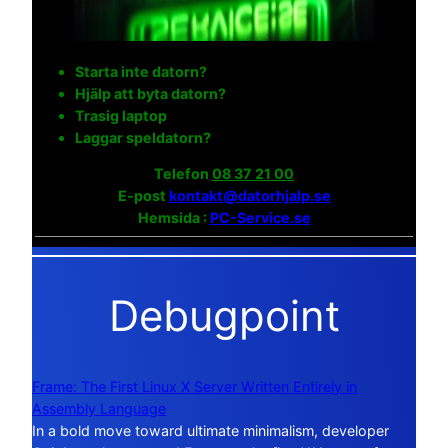
Starta inte datorn?
Hjälp att byta datorn?
Trasig laptop
Laggar speldatorn?
Telefon
08 37 21 00
E-post
kontakt@datorhjalp.se
Hemsida :
PC-Service.se
Debugpoint
Frame: The First Linux X Server Written Entirely in
Assembly Language
In a bold move toward ultimate minimalism, developer