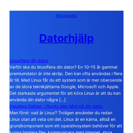
Klockradio
Datorhjälp
Linuxifiera din dator
Varför ska du linuxifiera din dator? En 10–15 år gammal
premiumdator är inte skräp. Den kan ofta användas i flera
år till. Med Linux får du ett system som är mer oberoende
av de stora teknikjättarna Google, Microsoft och Apple.
Det starkaste argumentet för att köra Linux är att du kan
använda din dator några […]
Installera Debian, Ubuntu eller Mint på din dator
Men först: vad är Linux? Troligen använder du redan
Linux utan att veta om det. Linux är en kärna, alltså en
grundkomponent som ett operativsystem behöver för att
kunna hantera filer, kommunicera med internet, styra