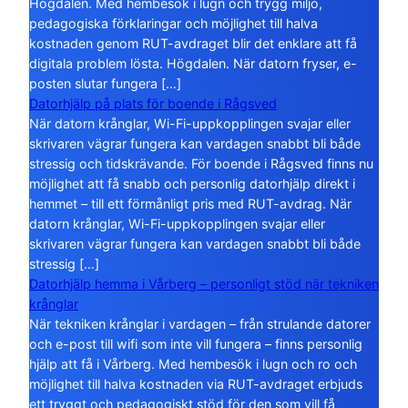
Högdalen. Med hembesök i lugn och trygg miljö,
pedagogiska förklaringar och möjlighet till halva
kostnaden genom RUT-avdraget blir det enklare att få
digitala problem lösta. Högdalen. När datorn fryser, e-
posten slutar fungera […]
Datorhjälp på plats för boende i Rågsved
När datorn krånglar, Wi-Fi-uppkopplingen svajar eller
skrivaren vägrar fungera kan vardagen snabbt bli både
stressig och tidskrävande. För boende i Rågsved finns nu
möjlighet att få snabb och personlig datorhjälp direkt i
hemmet – till ett förmånligt pris med RUT-avdrag. När
datorn krånglar, Wi-Fi-uppkopplingen svajar eller
skrivaren vägrar fungera kan vardagen snabbt bli både
stressig […]
Datorhjälp hemma i Vårberg – personligt stöd när tekniken
krånglar
När tekniken krånglar i vardagen – från strulande datorer
och e-post till wifi som inte vill fungera – finns personlig
hjälp att få i Vårberg. Med hembesök i lugn och ro och
möjlighet till halva kostnaden via RUT-avdraget erbjuds
ett tryggt och pedagogiskt stöd för den som vill få