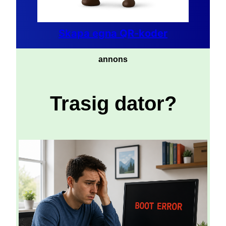
Skapa egna QR-koder
annons
Trasig dator?