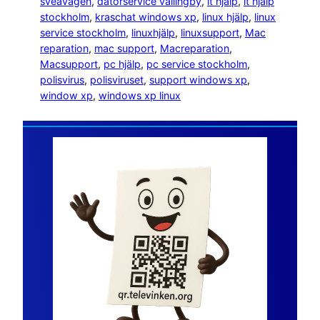
sveavägen
, 
datorservice vällingby
, 
it hjälp
, 
it hjälp
stockholm
, 
kraschat windows xp
, 
linux hjälp
, 
linux
service stockholm
, 
linuxhjälp
, 
linuxsupport
, 
Mac
reparation
, 
mac support
, 
Macreparation
, 
Macsupport
, 
pc hjälp
, 
pc service stockholm
, 
polisvirus
, 
polisviruset
, 
support windows xp
, 
window xp
, 
windows xp linux