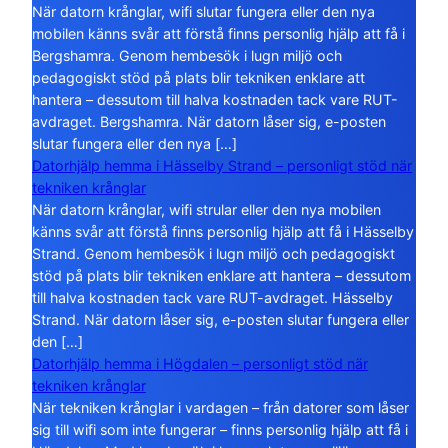
När datorn krånglar, wifi slutar fungera eller den nya
mobilen känns svår att förstå finns personlig hjälp att få i
Bergshamra. Genom hembesök i lugn miljö och
pedagogiskt stöd på plats blir tekniken enklare att
hantera – dessutom till halva kostnaden tack vare RUT-
avdraget. Bergshamra. När datorn låser sig, e-posten
slutar fungera eller den nya […]
Datorhjälp hemma i Hässelby Strand – personligt stöd när
tekniken krånglar
När datorn krånglar, wifi strular eller den nya mobilen
känns svår att förstå finns personlig hjälp att få i Hässelby
Strand. Genom hembesök i lugn miljö och pedagogiskt
stöd på plats blir tekniken enklare att hantera – dessutom
till halva kostnaden tack vare RUT-avdraget. Hässelby
Strand. När datorn låser sig, e-posten slutar fungera eller
den […]
Datorhjälp hemma i Högdalen – personligt stöd när
tekniken krånglar
När tekniken krånglar i vardagen – från datorer som låser
sig till wifi som inte fungerar – finns personlig hjälp att få i