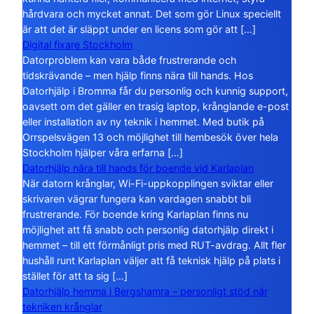
hårdvara och mycket annat. Det som gör Linux speciellt
är att det är släppt under en licens som gör att […]
Digital fixare Stockholm
Datorproblem kan vara både frustrerande och
tidskrävande – men hjälp finns nära till hands. Hos
Datorhjälp i Bromma får du personlig och kunnig support,
oavsett om det gäller en trasig laptop, krånglande e-post
eller installation av ny teknik i hemmet. Med butik på
Orrspelsvägen 13 och möjlighet till hembesök över hela
Stockholm hjälper våra erfarna […]
Datorhjälp nära till hands för boende vid Karlaplan
När datorn krånglar, Wi-Fi-uppkopplingen sviktar eller
skrivaren vägrar fungera kan vardagen snabbt bli
frustrerande. För boende kring Karlaplan finns nu
möjlighet att få snabb och personlig datorhjälp direkt i
hemmet – till ett förmånligt pris med RUT-avdrag. Allt fler
hushåll runt Karlaplan väljer att få teknisk hjälp på plats i
stället för att ta sig […]
Datorhjälp hemma i Bergshamra – personligt stöd när
tekniken krånglar