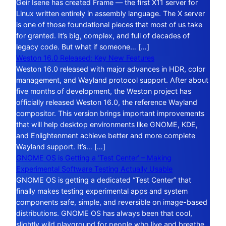
Geir Isene has created Frame — the first X11 server for
Linux written entirely in assembly language. The X server
is one of those foundational pieces that most of us take
for granted. It’s big, complex, and full of decades of
legacy code. But what if someone… […]
Weston 16.0 Released: Key New Features
Weston 16.0 released with major advances in HDR, color
management, and Wayland protocol support. After about
five months of development, the Weston project has
officially released Weston 16.0, the reference Wayland
compositor. This version brings important improvements
that will help desktop environments like GNOME, KDE,
and Enlightenment achieve better and more complete
Wayland support. It’s… […]
GNOME OS is Getting a ‘Test Center’ – Making
Experimental Software Testing Actually Usable
GNOME OS is getting a dedicated “Test Center” that
finally makes testing experimental apps and system
components safe, simple, and reversible on image-based
distributions. GNOME OS has always been that cool,
slightly wild playground for people who live and breathe