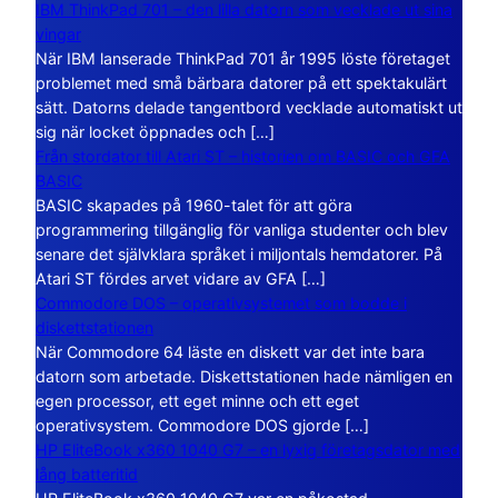
IBM ThinkPad 701 – den lilla datorn som vecklade ut sina
vingar
När IBM lanserade ThinkPad 701 år 1995 löste företaget
problemet med små bärbara datorer på ett spektakulärt
sätt. Datorns delade tangentbord vecklade automatiskt ut
sig när locket öppnades och […]
Från stordator till Atari ST – historien om BASIC och GFA
BASIC
BASIC skapades på 1960-talet för att göra
programmering tillgänglig för vanliga studenter och blev
senare det självklara språket i miljontals hemdatorer. På
Atari ST fördes arvet vidare av GFA […]
Commodore DOS – operativsystemet som bodde i
diskettstationen
När Commodore 64 läste en diskett var det inte bara
datorn som arbetade. Diskettstationen hade nämligen en
egen processor, ett eget minne och ett eget
operativsystem. Commodore DOS gjorde […]
HP EliteBook x360 1040 G7 – en lyxig företagsdator med
lång batteritid