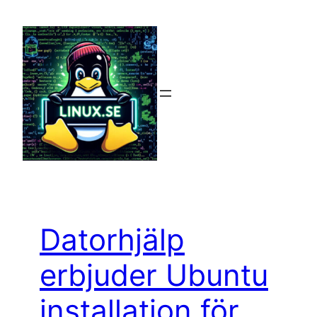
Hoppa
till
innehåll
Datorhjälp
erbjuder Ubuntu
installation för