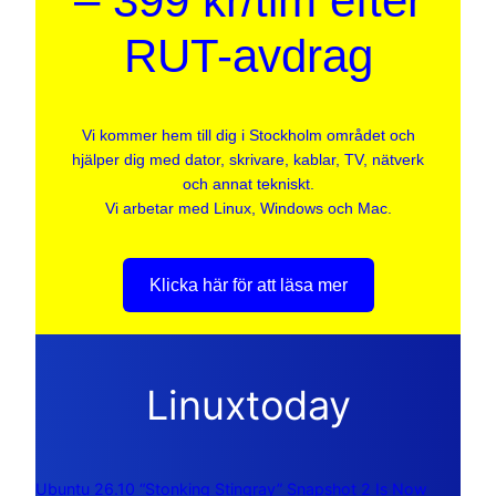
– 399 kr/tim efter
RUT-avdrag
Vi kommer hem till dig i Stockholm området och
hjälper dig med dator, skrivare, kablar, TV, nätverk
och annat tekniskt.
Vi arbetar med Linux, Windows och Mac.
Klicka här för att läsa mer
Linuxtoday
Ubuntu 26.10 “Stonking Stingray” Snapshot 2 Is Now