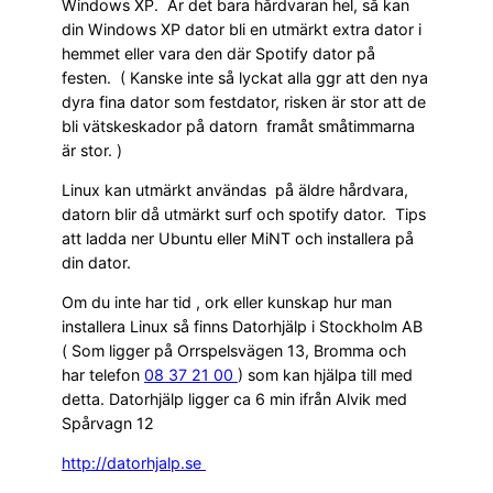
Windows XP. Är det bara hårdvaran hel, så kan
din Windows XP dator bli en utmärkt extra dator i
hemmet eller vara den där Spotify dator på
festen. ( Kanske inte så lyckat alla ggr att den nya
dyra fina dator som festdator, risken är stor att de
bli vätskeskador på datorn framåt småtimmarna
är stor. )
Linux kan utmärkt användas på äldre hårdvara,
datorn blir då utmärkt surf och spotify dator. Tips
att ladda ner Ubuntu eller MiNT och installera på
din dator.
Om du inte har tid , ork eller kunskap hur man
installera Linux så finns Datorhjälp i Stockholm AB
( Som ligger på Orrspelsvägen 13, Bromma och
har telefon
08 37 21 00
) som kan hjälpa till med
detta. Datorhjälp ligger ca 6 min ifrån Alvik med
Spårvagn 12
http://datorhjalp.se