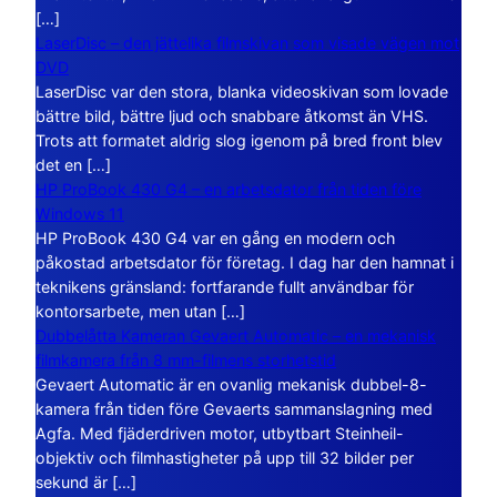
[…]
LaserDisc – den jättelika filmskivan som visade vägen mot
DVD
LaserDisc var den stora, blanka videoskivan som lovade
bättre bild, bättre ljud och snabbare åtkomst än VHS.
Trots att formatet aldrig slog igenom på bred front blev
det en […]
HP ProBook 430 G4 – en arbetsdator från tiden före
Windows 11
HP ProBook 430 G4 var en gång en modern och
påkostad arbetsdator för företag. I dag har den hamnat i
teknikens gränsland: fortfarande fullt användbar för
kontorsarbete, men utan […]
Dubbelåtta Kameran Gevaert Automatic – en mekanisk
filmkamera från 8 mm-filmens storhetstid
Gevaert Automatic är en ovanlig mekanisk dubbel-8-
kamera från tiden före Gevaerts sammanslagning med
Agfa. Med fjäderdriven motor, utbytbart Steinheil-
objektiv och filmhastigheter på upp till 32 bilder per
sekund är […]