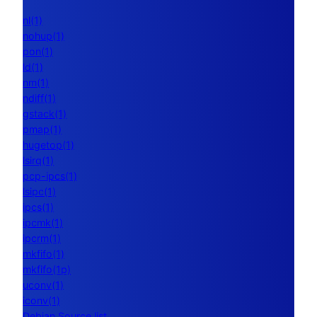
nl(1)
nohup(1)
pon(1)
ld(1)
nm(1)
ndiff(1)
gstack(1)
pmap(1)
hugetop(1)
lsirq(1)
pcp-ipcs(1)
lsipc(1)
ipcs(1)
ipcmk(1)
ipcrm(1)
mkfifo(1)
mkfifo(1p)
uconv(1)
iconv(1)
Debian Source list