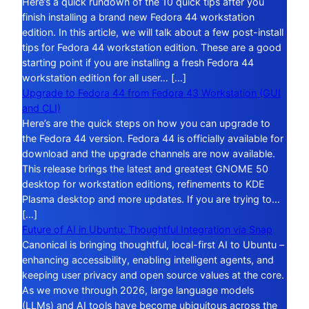
Here’s a quick rundown of the 10 quick tips after you
finish installing a brand new Fedora 44 workstation
edition. In this article, we will talk about a few post-install
tips for Fedora 44 workstation edition. These are a good
starting point if you are installing a fresh Fedora 44
workstation edition for all user… […]
Upgrade to Fedora 44 from Fedora 43 Workstation (GUI
and CLI)
Here’s are the quick steps on how you can upgrade to
the Fedora 44 version. Fedora 44 is officially available for
download and the upgrade channels are now available.
This release brings the latest and greatest GNOME 50
desktop for workstation editions, refinements to KDE
Plasma desktop and more updates. If you are trying to…
[…]
Future of AI in Ubuntu: Thoughtful Integration via Snap
Canonical is bringing thoughtful, local-first AI to Ubuntu –
enhancing accessibility, enabling intelligent agents, and
keeping user privacy and open source values at the core.
As we move through 2026, large language models
(LLMs) and AI tools have become ubiquitous across the