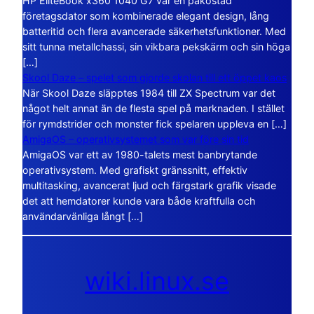
HP EliteBook x360 1040 G7 var en påkostad
företagsdator som kombinerade elegant design, lång
batteritid och flera avancerade säkerhetsfunktioner. Med
sitt tunna metallchassi, sin vikbara pekskärm och sin höga
[…]
Skool Daze – spelet som gjorde skolan till ett öppet kaos
När Skool Daze släpptes 1984 till ZX Spectrum var det
något helt annat än de flesta spel på marknaden. I stället
för rymdstrider och monster fick spelaren uppleva en […]
AmigaOS – operativsystemet som var före sin tid
AmigaOS var ett av 1980-talets mest banbrytande
operativsystem. Med grafiskt gränssnitt, effektiv
multitasking, avancerat ljud och färgstark grafik visade
det att hemdatorer kunde vara både kraftfulla och
användarvänliga långt […]
wiki.linux.se