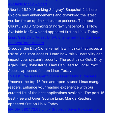
Available for Download
Ubuntu 26.10 "Stonking Stingray" Snapshot 2 is here!
Explore new enhancements and download the latest
version for an optimized user experience. The post
Ubuntu 26.10 “Stonking Stingray” Snapshot 2 Is Now
Available for Download appeared first on Linux Today.
Linux Gets Dirty Again: DirtyClone Kernel Flaw Can Lead
to Local Root Access
Discover the DirtyClone kernel flaw in Linux that poses a
risk of local root access. Learn how this vulnerability can
impact your system's security. The post Linux Gets Dirty
Again: DirtyClone Kernel Flaw Can Lead to Local Root
Access appeared first on Linux Today.
15 Best Free and Open Source Linux Manga Readers
Uncover the top 15 free and open-source Linux manga
readers. Enhance your reading experience with our
curated list of the best applications available. The post 15
Best Free and Open Source Linux Manga Readers
appeared first on Linux Today.
NVIDIA 580.173.02 Linux Graphics Driver Released for