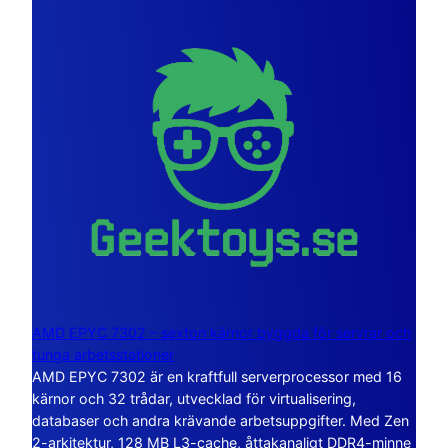
AMD EPYC 7302 – sexton kärnor byggda för servrar och
tunga arbetsstationer
AMD EPYC 7302 är en kraftfull serverprocessor med 16
kärnor och 32 trådar, utvecklad för virtualisering,
databaser och andra krävande arbetsuppgifter. Med Zen
2-arkitektur, 128 MB L3-cache, åttakanaligt DDR4-minne