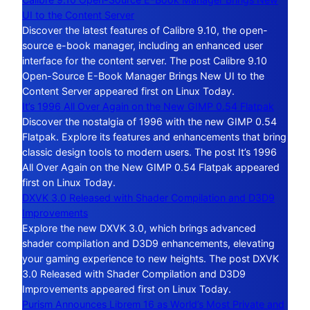
UI to the Content Server
Discover the latest features of Calibre 9.10, the open-
source e-book manager, including an enhanced user
interface for the content server. The post Calibre 9.10
Open-Source E-Book Manager Brings New UI to the
Content Server appeared first on Linux Today.
It’s 1996 All Over Again on the New GIMP 0.54 Flatpak
Discover the nostalgia of 1996 with the new GIMP 0.54
Flatpak. Explore its features and enhancements that bring
classic design tools to modern users. The post It’s 1996
All Over Again on the New GIMP 0.54 Flatpak appeared
first on Linux Today.
DXVK 3.0 Released with Shader Compilation and D3D9
Improvements
Explore the new DXVK 3.0, which brings advanced
shader compilation and D3D9 enhancements, elevating
your gaming experience to new heights. The post DXVK
3.0 Released with Shader Compilation and D3D9
Improvements appeared first on Linux Today.
Purism Announces Librem 16 as World’s Most Private and