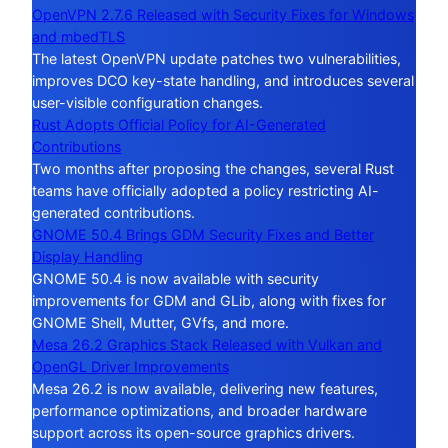
OpenVPN 2.7.6 Released with Security Fixes for Windows
and mbedTLS
The latest OpenVPN update patches two vulnerabilities,
improves DCO key-state handling, and introduces several
user-visible configuration changes.
Rust Adopts Official Policy for AI-Generated
Contributions
Two months after proposing the changes, several Rust
teams have officially adopted a policy restricting AI-
generated contributions.
GNOME 50.4 Brings GDM Security Fixes and Better
Display Handling
GNOME 50.4 is now available with security
improvements for GDM and GLib, along with fixes for
GNOME Shell, Mutter, GVfs, and more.
Mesa 26.2 Graphics Stack Released with Vulkan and
OpenGL Driver Improvements
Mesa 26.2 is now available, delivering new features,
performance optimizations, and broader hardware
support across its open-source graphics drivers.