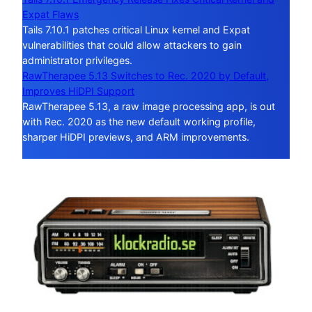
Expat Flaws
Tails 7.10.1 patches critical Linux kernel and Expat
vulnerabilities that could allow attackers to gain
administrator privileges.
RawTherapee 5.13 Switches to Rec. 2020 by Default,
Improves HiDPI Support
RawTherapee 5.13, a raw image processing app, is out
with Rec. 2020 as the new default working profile,
sharper HiDPI previews, and ARM improvements.