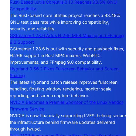
Rust-Based uutils Coreutils 0.10 Reaches 93.5% GNU
Compatibility
The Rust-based core utilities project reaches a 93.48%
GNU test pass rate while improving compatibility,
security, and reliability.
GStreamer 1.28.6 Adds H.266 MP4 Muxing and FFmpeg
9.0 Support
GStreamer 1.28.6 is out with security and playback fixes,
H.266 support in Rust MP4 muxers, WebRTC
improvements, and FFmpeg 9.0 compatibility.
Hyprland 0.56.2 Fixes Fullscreen Behavior and Screen
Sharing
The latest Hyprland patch release improves fullscreen
handling, floating window rendering, monitor scale
reporting, and screen capture behavior.
NVIDIA Becomes a Premier Sponsor of the Linux Vendor
Firmware Service
NVIDIA is now financially supporting LVFS, helping secure
the infrastructure behind firmware updates delivered
through fwupd.
Tails 7.10.1 Emergency Release Fixes Critical Kernel and