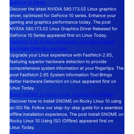
GeForce 10 Series
Discover the latest NVIDIA 580.173.02 Linux graphics
driver, optimized for GeForce 10 series. Enhance your
gaming and graphics performance today. The post
NVIDIA 580.173.02 Linux Graphics Driver Released for
GeForce 10 Series appeared first on Linux Today.
Fastfetch 2.65 System Information Tool Brings Better
Hardware Detection on Linux
Upgrade your Linux experience with Fastfetch 2.65,
featuring superior hardware detection to provide
comprehensive system information at your fingertips. The
post Fastfetch 2.65 System Information Tool Brings
Better Hardware Detection on Linux appeared first on
Linux Today.
Install GNOME on Rocky Linux 10 Using ISO (Offline)
Discover how to install GNOME on Rocky Linux 10 using
an ISO file. Follow our step-by-step guide for a seamless
offline installation experience. The post Install GNOME on
Rocky Linux 10 Using ISO (Offline) appeared first on
Linux Today.
Calibre 9.10 Open-Source E-Book Manager Brings New