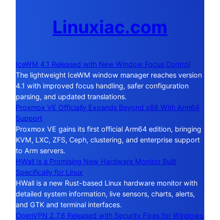
Linuxiac.com
IceWM 4.1 Released with New Window Focus Control
The lightweight IceWM window manager reaches version
4.1 with improved focus handling, safer configuration
parsing, and updated translations.
Proxmox VE Officially Expands Beyond x86 With Arm64
Support
Proxmox VE gains its first official Arm64 edition, bringing
KVM, LXC, ZFS, Ceph, clustering, and enterprise support
to Arm servers.
HWall Is a Promising New Hardware Monitor Built
Specifically for Linux
HWall is a new Rust-based Linux hardware monitor with
detailed system information, live sensors, charts, alerts,
and GTK and terminal interfaces.
OpenVPN 2.7.6 Released with Security Fixes for Windows