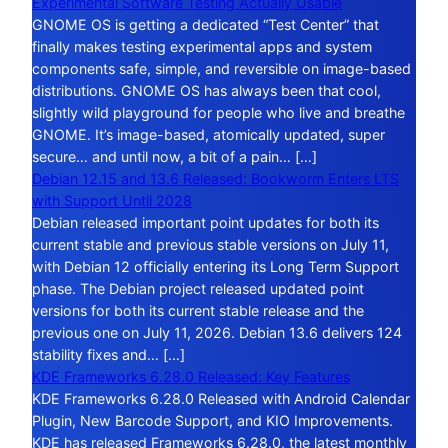
Experimental Software Testing Actually Usable
GNOME OS is getting a dedicated “Test Center” that
finally makes testing experimental apps and system
components safe, simple, and reversible on image-based
distributions. GNOME OS has always been that cool,
slightly wild playground for people who live and breathe
GNOME. It’s image-based, atomically updated, super
secure… and until now, a bit of a pain… […]
Debian 12.15 and 13.6 Released: Bookworm Enters LTS
with Support Until 2028
Debian released important point updates for both its
current stable and previous stable versions on July 11,
with Debian 12 officially entering its Long Term Support
phase. The Debian project released updated point
versions for both its current stable release and the
previous one on July 11, 2026. Debian 13.6 delivers 124
stability fixes and… […]
KDE Frameworks 6.28.0 Released: Key Features
KDE Frameworks 6.28.0 Released with Android Calendar
Plugin, New Barcode Support, and KIO Improvements.
KDE has released Frameworks 6.28.0, the latest monthly