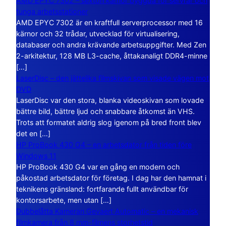
AMD EPYC 7302 – sexton kärnor byggda för servrar och
tunga arbetsstationer
AMD EPYC 7302 är en kraftfull serverprocessor med 16
kärnor och 32 trådar, utvecklad för virtualisering,
databaser och andra krävande arbetsuppgifter. Med Zen
2-arkitektur, 128 MB L3-cache, åttakanaligt DDR4-minne
[…]
LaserDisc – den jättelika filmskivan som visade vägen mot
DVD
LaserDisc var den stora, blanka videoskivan som lovade
bättre bild, bättre ljud och snabbare åtkomst än VHS.
Trots att formatet aldrig slog igenom på bred front blev
det en […]
HP ProBook 430 G4 – en arbetsdator från tiden före
Windows 11
HP ProBook 430 G4 var en gång en modern och
påkostad arbetsdator för företag. I dag har den hamnat i
teknikens gränsland: fortfarande fullt användbar för
kontorsarbete, men utan […]
Dubbelåtta Kameran Gevaert Automatic – en mekanisk
filmkamera från 8 mm-filmens storhetstid