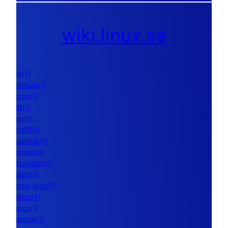
wiki.linux.se
nl(1)
nohup(1)
pon(1)
ld(1)
nm(1)
ndiff(1)
gstack(1)
pmap(1)
hugetop(1)
lsirq(1)
pcp-ipcs(1)
lsipc(1)
ipcs(1)
ipcmk(1)