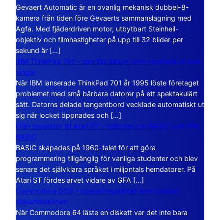
Gevaert Automatic är en ovanlig mekanisk dubbel-8-
kamera från tiden före Gevaerts sammanslagning med
Agfa. Med fjäderdriven motor, utbytbart Steinheil-
objektiv och filmhastigheter på upp till 32 bilder per
sekund är […]
IBM ThinkPad 701 – den lilla datorn som vecklade ut sina
vingar
När IBM lanserade ThinkPad 701 år 1995 löste företaget
problemet med små bärbara datorer på ett spektakulärt
sätt. Datorns delade tangentbord vecklade automatiskt ut
sig när locket öppnades och […]
Från stordator till Atari ST – historien om BASIC och GFA
BASIC
BASIC skapades på 1960-talet för att göra
programmering tillgänglig för vanliga studenter och blev
senare det självklara språket i miljontals hemdatorer. På
Atari ST fördes arvet vidare av GFA […]
Commodore DOS – operativsystemet som bodde i
diskettstationen
När Commodore 64 läste en diskett var det inte bara