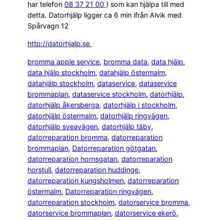
har telefon
08 37 21 00
) som kan hjälpa till med
detta. Datorhjälp ligger ca 6 min ifrån Alvik med
Spårvagn 12
http://datorhjalp.se
bromma apple service
, 
bromma data
, 
data hjälp
, 
data hjälp stockholm
, 
datahjälp östermalm
, 
datahjälp stockholm
, 
dataservice
, 
dataservice
brommaplan
, 
dataservice stockholm
, 
datorhjälp
, 
datorhjälp åkersberga
, 
datorhjälp i stockholm
, 
datorhjälp östermalm
, 
datorhjälp ringvägen
, 
datorhjälp sveavägen
, 
datorhjälp täby
, 
datorreparation bromma
, 
datorreparation
brommaplan
, 
Datorreparation götgatan
, 
datorreparation hornsgatan
, 
datorreparation
horstull
, 
datorreparation huddinge
, 
datorreparation kungsholmen
, 
datorreparation
östermalm
, 
Datorreparation ringvägen
, 
datorreparation stockholm
, 
datorservice bromma
, 
datorservice brommaplan
, 
datorservice ekerö
, 