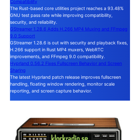
Compatibility
The Rust-based core utilities project reaches a 93.48%
GNU test pass rate while improving compatibility,
security, and reliability.
GStreamer 1.28.6 Adds H.266 MP4 Muxing and FFmpeg
9.0 Support
GStreamer 1.28.6 is out with security and playback fixes,
H.266 support in Rust MP4 muxers, WebRTC
improvements, and FFmpeg 9.0 compatibility.
Hyprland 0.56.2 Fixes Fullscreen Behavior and Screen
Sharing
The latest Hyprland patch release improves fullscreen
handling, floating window rendering, monitor scale
reporting, and screen capture behavior.