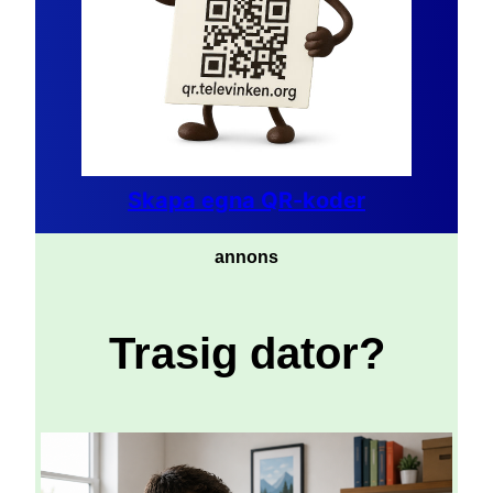
Skapa egna QR-koder
annons
Trasig dator?