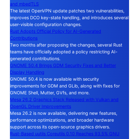
and mbedTLS
The latest OpenVPN update patches two vulnerabilities,
improves DCO key-state handling, and introduces several
user-visible configuration changes.
Rust Adopts Official Policy for AI-Generated
Contributions
Two months after proposing the changes, several Rust
teams have officially adopted a policy restricting AI-
generated contributions.
GNOME 50.4 Brings GDM Security Fixes and Better
Display Handling
GNOME 50.4 is now available with security
improvements for GDM and GLib, along with fixes for
GNOME Shell, Mutter, GVfs, and more.
Mesa 26.2 Graphics Stack Released with Vulkan and
OpenGL Driver Improvements
Mesa 26.2 is now available, delivering new features,
performance optimizations, and broader hardware
support across its open-source graphics drivers.
Rust-Based uutils Coreutils 0.10 Reaches 93.5% GNU