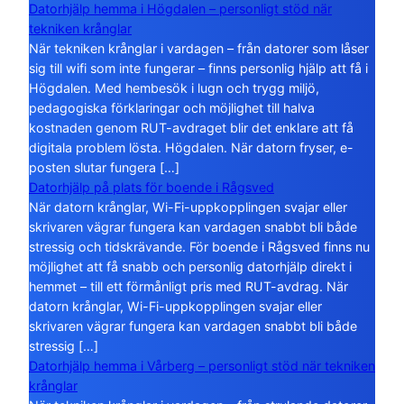
Datorhjälp hemma i Högdalen – personligt stöd när
tekniken krånglar
När tekniken krånglar i vardagen – från datorer som låser
sig till wifi som inte fungerar – finns personlig hjälp att få i
Högdalen. Med hembesök i lugn och trygg miljö,
pedagogiska förklaringar och möjlighet till halva
kostnaden genom RUT-avdraget blir det enklare att få
digitala problem lösta. Högdalen. När datorn fryser, e-
posten slutar fungera […]
Datorhjälp på plats för boende i Rågsved
När datorn krånglar, Wi-Fi-uppkopplingen svajar eller
skrivaren vägrar fungera kan vardagen snabbt bli både
stressig och tidskrävande. För boende i Rågsved finns nu
möjlighet att få snabb och personlig datorhjälp direkt i
hemmet – till ett förmånligt pris med RUT-avdrag. När
datorn krånglar, Wi-Fi-uppkopplingen svajar eller
skrivaren vägrar fungera kan vardagen snabbt bli både
stressig […]
Datorhjälp hemma i Vårberg – personligt stöd när tekniken
krånglar