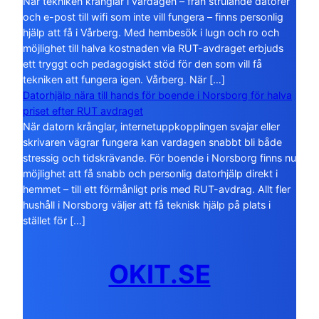
När tekniken krånglar i vardagen – från strulande datorer
och e-post till wifi som inte vill fungera – finns personlig
hjälp att få i Vårberg. Med hembesök i lugn och ro och
möjlighet till halva kostnaden via RUT-avdraget erbjuds
ett tryggt och pedagogiskt stöd för den som vill få
tekniken att fungera igen. Vårberg. När […]
Datorhjälp nära till hands för boende i Norsborg för halva
priset efter RUT avdraget
När datorn krånglar, internetuppkopplingen svajar eller
skrivaren vägrar fungera kan vardagen snabbt bli både
stressig och tidskrävande. För boende i Norsborg finns nu
möjlighet att få snabb och personlig datorhjälp direkt i
hemmet – till ett förmånligt pris med RUT-avdrag. Allt fler
hushåll i Norsborg väljer att få teknisk hjälp på plats i
stället för […]
OKIT.SE