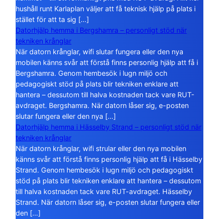
hushåll runt Karlaplan väljer att få teknisk hjälp på plats i
stället för att ta sig […]
Datorhjälp hemma i Bergshamra – personligt stöd när
tekniken krånglar
När datorn krånglar, wifi slutar fungera eller den nya
mobilen känns svår att förstå finns personlig hjälp att få i
Bergshamra. Genom hembesök i lugn miljö och
pedagogiskt stöd på plats blir tekniken enklare att
hantera – dessutom till halva kostnaden tack vare RUT-
avdraget. Bergshamra. När datorn låser sig, e-posten
slutar fungera eller den nya […]
Datorhjälp hemma i Hässelby Strand – personligt stöd när
tekniken krånglar
När datorn krånglar, wifi strular eller den nya mobilen
känns svår att förstå finns personlig hjälp att få i Hässelby
Strand. Genom hembesök i lugn miljö och pedagogiskt
stöd på plats blir tekniken enklare att hantera – dessutom
till halva kostnaden tack vare RUT-avdraget. Hässelby
Strand. När datorn låser sig, e-posten slutar fungera eller
den […]