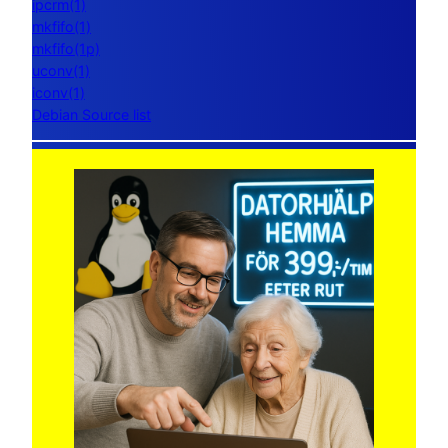
ipcrm(1)
mkfifo(1)
mkfifo(1p)
uconv(1)
iconv(1)
Debian Source list