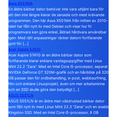
Asus X551MA
En äldre bärbar dator behöver inte vara uttjänt bara för
att den inte längre klarar de senaste och mest krävande
programmen. Den här Asus X551MA från mitten av 2010-
talet har fått nytt liv med Debian och visar hur fri
programvara kan göra enkel, åldrad hårdvara användbar
igen. Med rätt anpassningar räcker datorn fortfarande
gott för […]
Acer Aspire 5741G
Acer Aspire 5741G är en äldre bärbar dator som
fortfarande klarar enklare vardagsuppgifter med Linux
Mint 22.2 ”Zara”. Med en Intel Core i5-processor, separat
NVIDIA GeForce GT 320M-grafik och en hårddisk på 320
GB passar den för ordbehandling, e-post, webbsurfning,
film och enklare Linuxprojekt, även om mer arbetsminne
och en SSD skulle göra den betydligt […]
ASUS S551LN
ASUS S551LN är en äldre men välutrustad bärbar dator
som fått nytt liv med Linux Mint 22.3 ”Zena” och en snabb
Kingston SSD. Med en Intel Core i5-processor, 8 GB