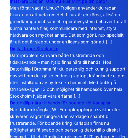
Installera Debian, Ubuntu eller Mint på din dator
Men först: vad är Linux? Troligen använder du redan
Linux utan att veta om det. Linux är en kärna, alltså en
grundkomponent som ett operativsystem behöver för att
kunna hantera filer, kommunicera med internet, styra
hårdvara och mycket annat. Det som gör Linux speciellt
är att det är släppt under en licens som gör att […]
Digital fixare Stockholm
Datorproblem kan vara både frustrerande och
tidskrävande – men hjälp finns nära till hands. Hos
Datorhjälp i Bromma får du personlig och kunnig support,
oavsett om det gäller en trasig laptop, krånglande e-post
eller installation av ny teknik i hemmet. Med butik på
Orrspelsvägen 13 och möjlighet till hembesök över hela
Stockholm hjälper våra erfarna […]
Datorhjälp nära till hands för boende vid Karlaplan
När datorn krånglar, Wi-Fi-uppkopplingen sviktar eller
skrivaren vägrar fungera kan vardagen snabbt bli
frustrerande. För boende kring Karlaplan finns nu
möjlighet att få snabb och personlig datorhjälp direkt i
hemmet – till ett förmånligt pris med RUT-avdrag. Allt fler