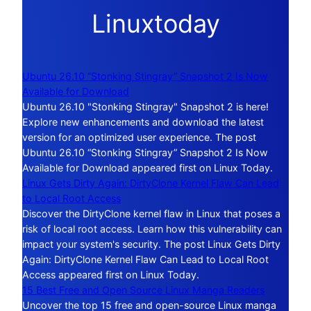
Linuxtoday
Ubuntu 26.10 “Stonking Stingray” Snapshot 2 Is Now
Available for Download
Ubuntu 26.10 "Stonking Stingray" Snapshot 2 is here!
Explore new enhancements and download the latest
version for an optimized user experience. The post
Ubuntu 26.10 “Stonking Stingray” Snapshot 2 Is Now
Available for Download appeared first on Linux Today.
Linux Gets Dirty Again: DirtyClone Kernel Flaw Can Lead
to Local Root Access
Discover the DirtyClone kernel flaw in Linux that poses a
risk of local root access. Learn how this vulnerability can
impact your system's security. The post Linux Gets Dirty
Again: DirtyClone Kernel Flaw Can Lead to Local Root
Access appeared first on Linux Today.
15 Best Free and Open Source Linux Manga Readers
Uncover the top 15 free and open-source Linux manga