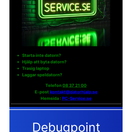
Starta inte datorn?
Hjälp att byta datorn?
Trasig laptop
Laggar speldatorn?
Telefon
08 37 21 00
E-post
kontakt@datorhjalp.se
Hemsida :
PC-Service.se
Debugpoint