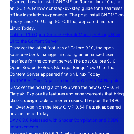
Discover how to install GNOME on Rocky Linux 10 using
an ISO file. Follow our step-by-step guide for a seamless
offline installation experience. The post Install GNOME on
Rocky Linux 10 Using ISO (Offline) appeared first on
Linux Today.
Calibre 9.10 Open-Source E-Book Manager Brings New
UI to the Content Server
Discover the latest features of Calibre 9.10, the open-
source e-book manager, including an enhanced user
interface for the content server. The post Calibre 9.10
Open-Source E-Book Manager Brings New UI to the
Content Server appeared first on Linux Today.
It’s 1996 All Over Again on the New GIMP 0.54 Flatpak
Discover the nostalgia of 1996 with the new GIMP 0.54
Flatpak. Explore its features and enhancements that bring
classic design tools to modern users. The post It’s 1996
All Over Again on the New GIMP 0.54 Flatpak appeared
first on Linux Today.
DXVK 3.0 Released with Shader Compilation and D3D9
Improvements
Explore the new DXVK 3.0, which brings advanced