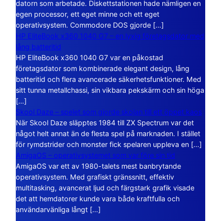
datorn som arbetade. Diskettstationen hade nämligen en
egen processor, ett eget minne och ett eget
operativsystem. Commodore DOS gjorde […]
HP EliteBook x360 1040 G7 – en lyxig företagsdator med
lång batteritid
HP EliteBook x360 1040 G7 var en påkostad
företagsdator som kombinerade elegant design, lång
batteritid och flera avancerade säkerhetsfunktioner. Med
sitt tunna metallchassi, sin vikbara pekskärm och sin höga
[…]
Skool Daze – spelet som gjorde skolan till ett öppet kaos
När Skool Daze släpptes 1984 till ZX Spectrum var det
något helt annat än de flesta spel på marknaden. I stället
för rymdstrider och monster fick spelaren uppleva en […]
AmigaOS – operativsystemet som var före sin tid
AmigaOS var ett av 1980-talets mest banbrytande
operativsystem. Med grafiskt gränssnitt, effektiv
multitasking, avancerat ljud och färgstark grafik visade
det att hemdatorer kunde vara både kraftfulla och
användarvänliga långt […]