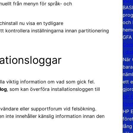
nuellt från menyn för språk- och
BASI
prog
och 
hinstall nu visa en tydligare
hemd
t kontrollera inställningarna innan partitionering
GFA
Com
i di
lationsloggar
När 
bara
näml
ett 
lla viktig information om vad som gick fel.
gjor
log
, som kan överföra installationsloggen till
HP E
före
vändare eller supportforum vid felsökning.
HP E
en inte innehåller känslig information innan den
före
lång