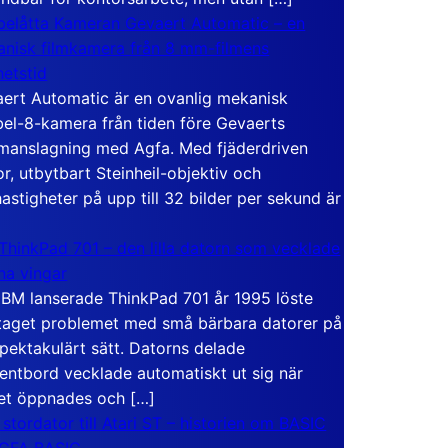
elåtta Kameran Gevaert Automatic – en
nisk filmkamera från 8 mm-filmens
hetstid
ert Automatic är en ovanlig mekanisk
el-8-kamera från tiden före Gevaerts
anslagning med Agfa. Med fjäderdriven
r, utbytbart Steinheil-objektiv och
hastigheter på upp till 32 bilder per sekund är
ThinkPad 701 – den lilla datorn som vecklade
ina vingar
IBM lanserade ThinkPad 701 år 1995 löste
taget problemet med små bärbara datorer på
spektakulärt sätt. Datorns delade
entbord vecklade automatiskt ut sig när
et öppnades och […]
 stordator till Atari ST – historien om BASIC
 GFA BASIC