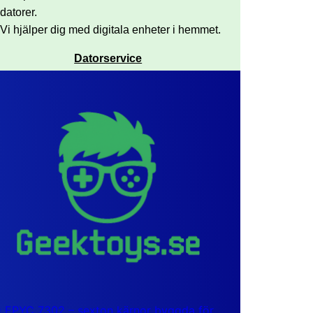
datorer.
Vi hjälper dig med digitala enheter i hemmet.
Datorservice
EPYC 7302 – sexton kärnor byggda för