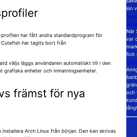
säke
sin 
profiler
Skoo
öppe
När 
e-profilen har fått andra standardprogram för
var 
Cutefish har tagits bort från
mark
fick
Amig
atd väljs läggs användaren automatiskt till i den
Amig
at grafiska enheter och inmatningsenheter.
banb
grän
övs främst för nya
och 
kund
lång
installera Arch Linux från början. Den kan skrivas