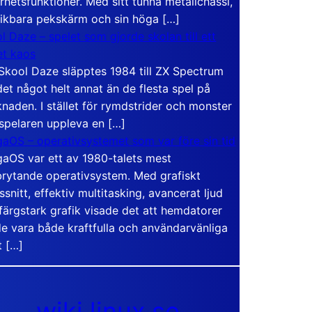
rhetsfunktioner. Med sitt tunna metallchassi,
vikbara pekskärm och sin höga […]
l Daze – spelet som gjorde skolan till ett
t kaos
Skool Daze släpptes 1984 till ZX Spectrum
det något helt annat än de flesta spel på
naden. I stället för rymdstrider och monster
 spelaren uppleva en […]
aOS – operativsystemet som var före sin tid
aOS var ett av 1980-talets mest
rytande operativsystem. Med grafiskt
ssnitt, effektiv multitasking, avancerat ljud
färgstark grafik visade det att hemdatorer
e vara både kraftfulla och användarvänliga
t […]
wiki.linux.se