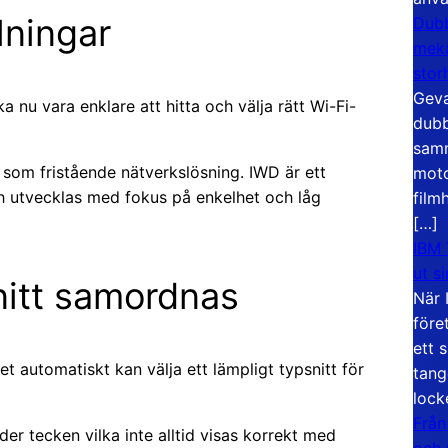
lningar
Dubb
meka
stor
Geva
a nu vara enklare att hitta och välja rätt Wi-Fi-
dubb
samm
som fristående nätverkslösning. IWD är ett
moto
ch utvecklas med fokus på enkelhet och låg
film
[…]
IBM 
ut s
nitt samordnas
När 
före
ett 
t automatiskt kan välja ett lämpligt typsnitt för
tang
lock
Från
der tecken vilka inte alltid visas korrekt med
och