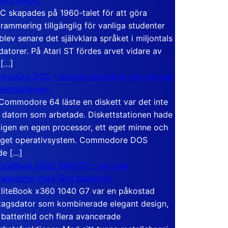
C skapades på 1960-talet för att göra
rammering tillgänglig för vanliga studenter
blev senare det självklara språket i miljontals
atorer. På Atari ST fördes arvet vidare av
 […]
modore DOS – operativsystemet som bodde
skettstationen
Commodore 64 läste en diskett var det inte
 datorn som arbetade. Diskettstationen hade
igen en egen processor, ett eget minne och
eget operativsystem. Commodore DOS
de […]
liteBook x360 1040 G7 – en lyxig
tagsdator med lång batteritid
liteBook x360 1040 G7 var en påkostad
tagsdator som kombinerade elegant design,
 batteritid och flera avancerade