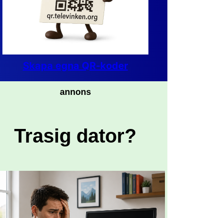
Skapa egna QR-koder
annons
Trasig dator?