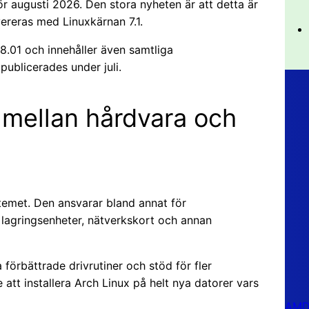
för augusti 2026. Den stora nyheten är att detta är
vereras med Linuxkärnan 7.1.
08.01 och innehåller även samtliga
ublicerades under juli.
 mellan hårdvara och
temet. Den ansvarar bland annat för
lagringsenheter, nätverkskort och annan
 förbättrade drivrutiner och stöd för fler
 att installera Arch Linux på helt nya datorer vars
AMD 