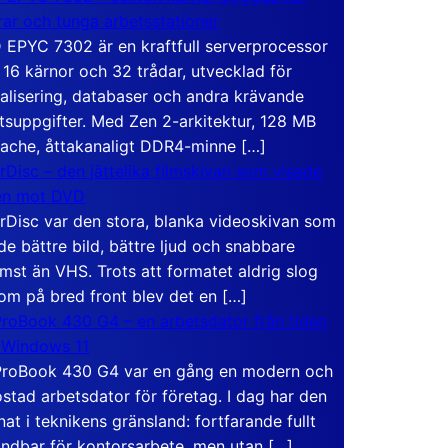
rar och tunga arbetsstationer
EPYC 7302 är en kraftfull serverprocessor
16 kärnor och 32 trådar, utvecklad för
ualisering, databaser och andra krävande
tsuppgifter. Med Zen 2-arkitektur, 128 MB
ache, åttakanaligt DDR4-minne […]
rDisc – den jättelika filmskivan som visade
en mot DVD
rDisc var den stora, blanka videoskivan som
de bättre bild, bättre ljud och snabbare
mst än VHS. Trots att formatet aldrig slog
om på bred front blev det en […]
roBook 430 G4 – en arbetsdator från tiden
 Windows 11
roBook 430 G4 var en gång en modern och
stad arbetsdator för företag. I dag har den
at i teknikens gränsland: fortfarande fullt
ndbar för kontorsarbete, men utan […]