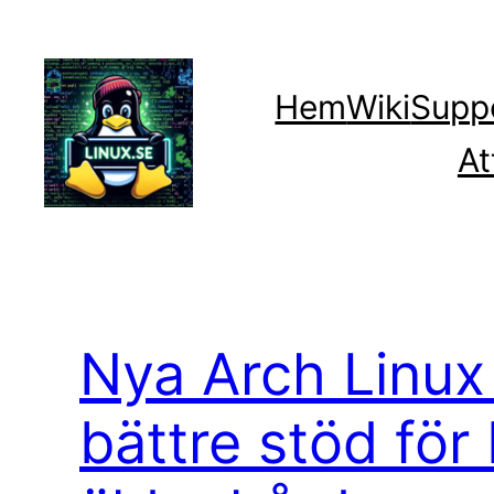
Hoppa
till
innehåll
Hem
Wiki
Supp
At
Nya Arch Linux 
bättre stöd för