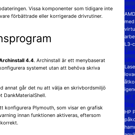
serv
pdateringen. Vissa komponenter som tidigare inte
AMD 
vare förbättrade eller korrigerade drivrutiner.
med 
virt
onsprogram
arbe
L3-c
Lase
väg
Archinstall 4.4
. Archinstall är ett menybaserat
Lase
konfigurera systemet utan att behöva skriva
lova
åtko
and annat går det nu att välja en skrivbordsmiljö
igen
t DankMaterialShell.
HP P
före
tt konfigurera Plymouth, som visar en grafisk
HP P
varning innan funktionen aktiveras, eftersom
påko
korrekt.
hamn
anvä