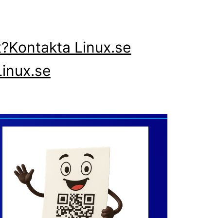
x?
Kontakta Linux.se
inux.se