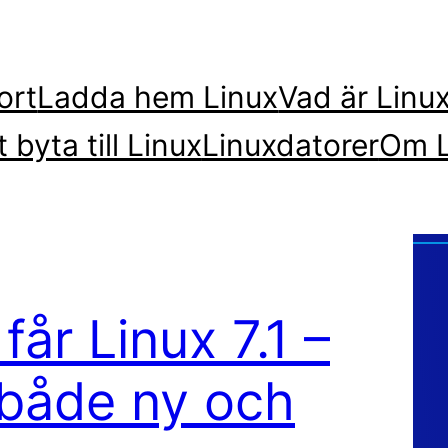
ort
Ladda hem Linux
Vad är Linu
t byta till Linux
Linuxdatorer
Om L
får Linux 7.1 –
 både ny och