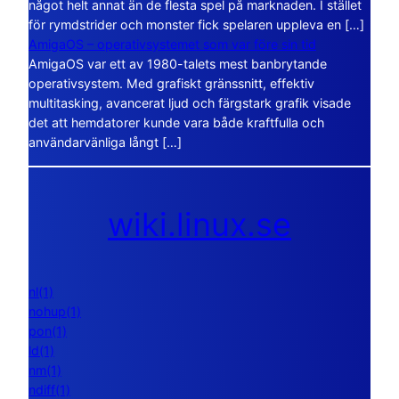
något helt annat än de flesta spel på marknaden. I stället
för rymdstrider och monster fick spelaren uppleva en […]
AmigaOS – operativsystemet som var före sin tid
AmigaOS var ett av 1980-talets mest banbrytande
operativsystem. Med grafiskt gränssnitt, effektiv
multitasking, avancerat ljud och färgstark grafik visade
det att hemdatorer kunde vara både kraftfulla och
användarvänliga långt […]
wiki.linux.se
nl(1)
nohup(1)
pon(1)
ld(1)
nm(1)
ndiff(1)