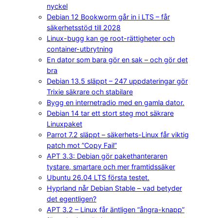
nyckel
Debian 12 Bookworm går in i LTS – får
säkerhetsstöd till 2028
Linux-bugg kan ge root-rättigheter och
container-utbrytning
En dator som bara gör en sak – och gör det
bra
Debian 13.5 släppt – 247 uppdateringar gör
Trixie säkrare och stabilare
Bygg en internetradio med en gamla dator.
Debian 14 tar ett stort steg mot säkrare
Linuxpaket
Parrot 7.2 släppt – säkerhets-Linux får viktig
patch mot ”Copy Fail”
APT 3.3: Debian gör pakethanteraren
tystare, smartare och mer framtidssäker
Ubuntu 26.04 LTS första testet.
Hyprland når Debian Stable – vad betyder
det egentligen?
APT 3.2 – Linux får äntligen “ångra-knapp”