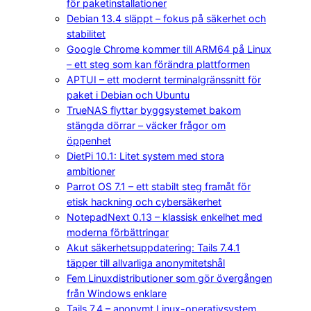
för paketinstallationer
Debian 13.4 släppt – fokus på säkerhet och
stabilitet
Google Chrome kommer till ARM64 på Linux
– ett steg som kan förändra plattformen
APTUI – ett modernt terminalgränssnitt för
paket i Debian och Ubuntu
TrueNAS flyttar byggsystemet bakom
stängda dörrar – väcker frågor om
öppenhet
DietPi 10.1: Litet system med stora
ambitioner
Parrot OS 7.1 – ett stabilt steg framåt för
etisk hackning och cybersäkerhet
NotepadNext 0.13 – klassisk enkelhet med
moderna förbättringar
Akut säkerhetsuppdatering: Tails 7.4.1
täpper till allvarliga anonymitetshål
Fem Linuxdistributioner som gör övergången
från Windows enklare
Tails 7.4 – anonymt Linux-operativsystem