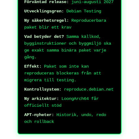
Förväntad release:
juni–augusti 2027
Utvecklingsgren:
Debian Testing
Ny säkerhetsregel:
Reproducerbara
paket blir ett krav
Vad betyder det?
Samma källkod,
bygginstruktioner och byggmiljö ska
ge exakt samma binära paket varje
gång.
Effekt:
Paket som inte kan
reproduceras blockeras från att
migrera till testing.
Kontrollsystem:
reproduce.debian.net
Ny arkitektur:
LoongArch64 får
officiellt stöd
APT-nyheter:
Historik, undo, redo
och rollback