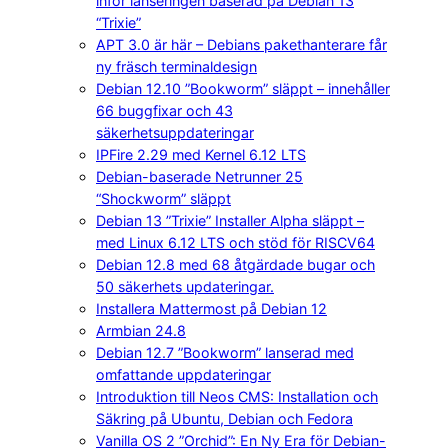
inför lanseringen baserad på Debian 13
“Trixie”
APT 3.0 är här – Debians pakethanterare får
ny fräsch terminaldesign
Debian 12.10 ”Bookworm” släppt – innehåller
66 buggfixar och 43
säkerhetsuppdateringar
IPFire 2.29 med Kernel 6.12 LTS
Debian-baserade Netrunner 25
“Shockworm” släppt
Debian 13 ”Trixie” Installer Alpha släppt –
med Linux 6.12 LTS och stöd för RISCV64
Debian 12.8 med 68 åtgärdade bugar och
50 säkerhets updateringar.
Installera Mattermost på Debian 12
Armbian 24.8
Debian 12.7 ”Bookworm” lanserad med
omfattande uppdateringar
Introduktion till Neos CMS: Installation och
Säkring på Ubuntu, Debian och Fedora
Vanilla OS 2 ”Orchid”: En Ny Era för Debian-