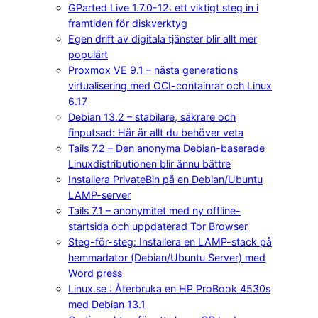
GParted Live 1.7.0-12: ett viktigt steg in i
framtiden för diskverktyg
Egen drift av digitala tjänster blir allt mer
populärt
Proxmox VE 9.1 – nästa generations
virtualisering med OCI-containrar och Linux
6.17
Debian 13.2 – stabilare, säkrare och
finputsad: Här är allt du behöver veta
Tails 7.2 – Den anonyma Debian-baserade
Linuxdistributionen blir ännu bättre
Installera PrivateBin på en Debian/Ubuntu
LAMP-server
Tails 7.1 – anonymitet med ny offline-
startsida och uppdaterad Tor Browser
Steg-för-steg: Installera en LAMP-stack på
hemmadator (Debian/Ubuntu Server) med
Word press
Linux.se : Återbruka en HP ProBook 4530s
med Debian 13.1