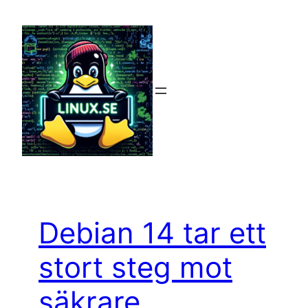
Hoppa
till
innehåll
Debian 14 tar ett
stort steg mot
säkrare