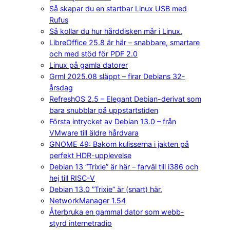
Så skapar du en startbar Linux USB med
Rufus
Så kollar du hur hårddisken mår i Linux.
LibreOffice 25.8 är här – snabbare, smartare
och med stöd för PDF 2.0
Linux på gamla datorer
Grml 2025.08 släppt – firar Debians 32-
årsdag
RefreshOS 2.5 – Elegant Debian-derivat som
bara snubblar på uppstartstiden
Första intrycket av Debian 13.0 – från
VMware till äldre hårdvara
GNOME 49: Bakom kulisserna i jakten på
perfekt HDR-upplevelse
Debian 13 “Trixie” är här – farväl till i386 och
hej till RISC-V
Debian 13.0 ”Trixie” är (snart) här.
NetworkManager 1.54
Återbruka en gammal dator som webb-
styrd internetradio