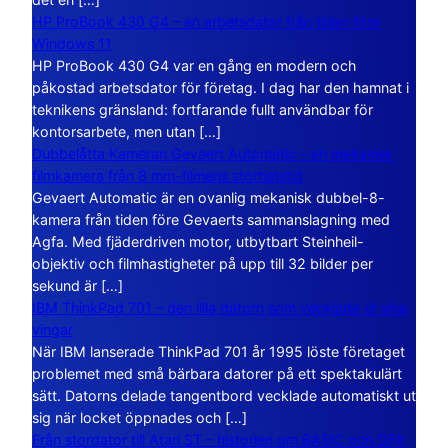
HP ProBook 430 G4 – en arbetsdator från tiden före
Windows 11
HP ProBook 430 G4 var en gång en modern och
påkostad arbetsdator för företag. I dag har den hamnat i
teknikens gränsland: fortfarande fullt användbar för
kontorsarbete, men utan […]
Dubbelåtta Kameran Gevaert Automatic – en mekanisk
filmkamera från 8 mm-filmens storhetstid
Gevaert Automatic är en ovanlig mekanisk dubbel-8-
kamera från tiden före Gevaerts sammanslagning med
Agfa. Med fjäderdriven motor, utbytbart Steinheil-
objektiv och filmhastigheter på upp till 32 bilder per
sekund är […]
IBM ThinkPad 701 – den lilla datorn som vecklade ut sina
vingar
När IBM lanserade ThinkPad 701 år 1995 löste företaget
problemet med små bärbara datorer på ett spektakulärt
sätt. Datorns delade tangentbord vecklade automatiskt ut
sig när locket öppnades och […]
Från stordator till Atari ST – historien om BASIC och GFA