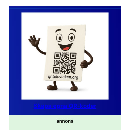
Skapa egna QR-koder
annons