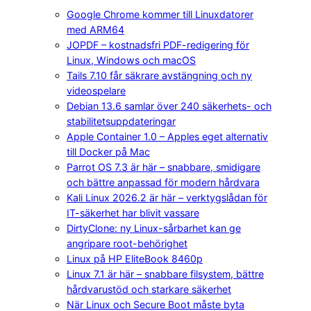
Google Chrome kommer till Linuxdatorer
med ARM64
JOPDF – kostnadsfri PDF-redigering för
Linux, Windows och macOS
Tails 7.10 får säkrare avstängning och ny
videospelare
Debian 13.6 samlar över 240 säkerhets- och
stabilitetsuppdateringar
Apple Container 1.0 – Apples eget alternativ
till Docker på Mac
Parrot OS 7.3 är här – snabbare, smidigare
och bättre anpassad för modern hårdvara
Kali Linux 2026.2 är här – verktygslådan för
IT-säkerhet har blivit vassare
DirtyClone: ny Linux-sårbarhet kan ge
angripare root-behörighet
Linux på HP EliteBook 8460p
Linux 7.1 är här – snabbare filsystem, bättre
hårdvarustöd och starkare säkerhet
När Linux och Secure Boot måste byta