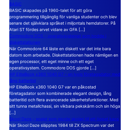
BASIC
BASIC skapades på 1960-talet för att göra
programmering tillgänglig för vanliga studenter och blev
senare det självklara språket i miljontals hemdatorer. På
Atari ST fördes arvet vidare av GFA […]
Commodore DOS – operativsystemet som bodde i
diskettstationen
När Commodore 64 läste en diskett var det inte bara
datorn som arbetade. Diskettstationen hade nämligen en
egen processor, ett eget minne och ett eget
operativsystem. Commodore DOS gjorde […]
HP EliteBook x360 1040 G7 – en lyxig företagsdator med
lång batteritid
HP EliteBook x360 1040 G7 var en påkostad
företagsdator som kombinerade elegant design, lång
batteritid och flera avancerade säkerhetsfunktioner. Med
sitt tunna metallchassi, sin vikbara pekskärm och sin höga
[…]
Skool Daze – spelet som gjorde skolan till ett öppet kaos
När Skool Daze släpptes 1984 till ZX Spectrum var det