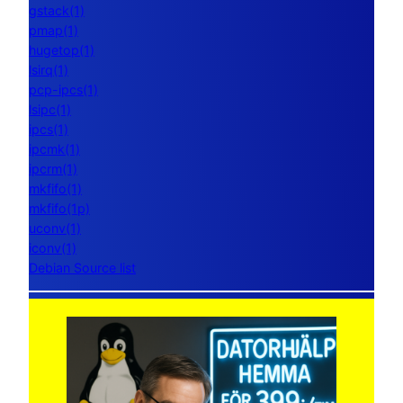
gstack(1)
pmap(1)
hugetop(1)
lsirq(1)
pcp-ipcs(1)
lsipc(1)
ipcs(1)
ipcmk(1)
ipcrm(1)
mkfifo(1)
mkfifo(1p)
uconv(1)
iconv(1)
Debian Source list