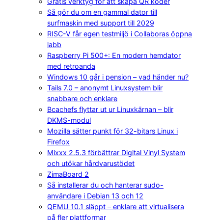
Gratis verktyg för att skapa QR koder
Så gör du om en gammal dator till
surfmaskin med support till 2029
RISC-V får egen testmiljö i Collaboras öppna
labb
Raspberry Pi 500+: En modern hemdator
med retroanda
Windows 10 går i pension – vad händer nu?
Tails 7.0 – anonymt Linuxsystem blir
snabbare och enklare
Bcachefs flyttar ut ur Linuxkärnan – blir
DKMS-modul
Mozilla sätter punkt för 32-bitars Linux i
Firefox
Mixxx 2.5.3 förbättrar Digital Vinyl System
och utökar hårdvarustödet
ZimaBoard 2
Så installerar du och hanterar sudo-
användare i Debian 13 och 12
QEMU 10.1 släppt – enklare att virtualisera
på fler plattformar