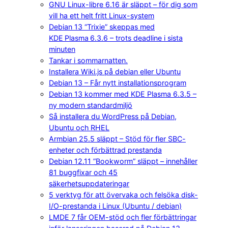
GNU Linux-libre 6.16 är släppt – för dig som
vill ha ett helt fritt Linux-system
Debian 13 “Trixie” skeppas med
KDE Plasma 6.3.6 – trots deadline i sista
minuten
Tankar i sommarnatten.
Installera Wiki.js på debian eller Ubuntu
Debian 13 – Får nytt installationsprogram
Debian 13 kommer med KDE Plasma 6.3.5 –
ny modern standardmiljö
Så installera du WordPress på Debian,
Ubuntu och RHEL
Armbian 25.5 släppt – Stöd för fler SBC-
enheter och förbättrad prestanda
Debian 12.11 ”Bookworm” släppt – innehåller
81 buggfixar och 45
säkerhetsuppdateringar
5 verktyg för att övervaka och felsöka disk-
I/O-prestanda i Linux (Ubuntu / debian)
LMDE 7 får OEM-stöd och fler förbättringar