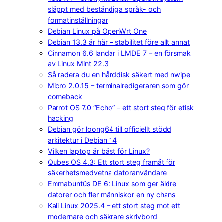
släppt med beständiga språk- och
formatinställningar
Debian Linux på OpenWrt One
Debian 13.3 är här – stabilitet före allt annat
Cinnamon 6.6 landar i LMDE 7 – en försmak
av Linux Mint 22.3
Så radera du en hårddisk säkert med nwipe
Micro 2.0.15 – terminalredigeraren som gör
comeback
Parrot OS 7.0 “Echo” – ett stort steg för etisk
hacking
Debian gör loong64 till officiellt stödd
arkitektur i Debian 14
Vilken laptop är bäst för Linux?
Qubes OS 4.3: Ett stort steg framåt för
säkerhetsmedvetna datoranvändare
Emmabuntüs DE 6: Linux som ger äldre
datorer och fler människor en ny chans
Kali Linux 2025.4 – ett stort steg mot ett
modernare och säkrare skrivbord