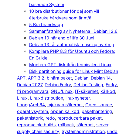
baserade System
10 bra distrbutioner för dej som vill
återbruka hårdvara som är m/ä.
5 Bra brandvägg
Sammanfattning av Nyheterna i Debian 12.6
Debian 10 når end of life 30 Juni
Debian 13 får automatisk rensning av /tmp
Kompilera PHP 8.3 för Ubuntu och Fedora:
En Guide
Montera GPT disk ifrån terminalen i Linux
Disk partitioning guide for Linux Mint Debian
APT
, 
APT 3.2
, 
binära paket
, 
Debian
, 
Debian 14
, 
Debian 2027
, 
Debian Forky
, 
Debian Testing
, 
Forky
, 
fri programvara
, 
GNU/Linux
, 
IT-säkerhet
, 
källkod
, 
Linux
, 
Linuxdistribution
, 
linuxnyheter
, 
LoongArch64
, 
mjukvarusäkerhet
, 
Open-source
, 
operativsystem
, 
öppen källkod
, 
pakethantering
, 
pakethistorik
, 
redo
, 
reproducerbara paket
, 
reproducible builds
, 
rollback
, 
säkerhet
, 
server
, 
supply chain security
, 
Systemadministration
, 
undo