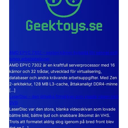
AMD EPYC 7302 – sexton kärnor byggda för servrar och
tunga arbetsstationer
AMD EPYC 7302 är en kraftfull serverprocessor med 16
kärnor och 32 trådar, utvecklad för virtualisering,
databaser och andra krävande arbetsuppgifter. Med Zen
2-arkitektur, 128 MB L3-cache, åttakanaligt DDR4-minne
[…]
LaserDisc – den jättelika filmskivan som visade vägen mot
DVD
LaserDisc var den stora, blanka videoskivan som lovade
bättre bild, bättre ljud och snabbare åtkomst än VHS.
Trots att formatet aldrig slog igenom på bred front blev
det en […]