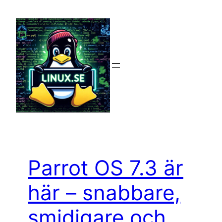
Hoppa
till
innehåll
Parrot OS 7.3 är
här – snabbare,
smidigare och