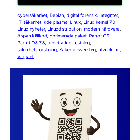
cybersäkerhet
, 
Debian
, 
digital forensik
, 
Integritet
, 
IT-säkerhet
, 
kde plasma
, 
Linux
, 
Linux Kernel 7.0
, 
Linux nyheter
, 
Linuxdistribution
, 
modern hårdvara
, 
öppen källkod
, 
optimerade paket
, 
Parrot OS
, 
Parrot OS 7.3
, 
penetrationstestning
, 
säkerhetsforskning
, 
Säkerhetsverktyg
, 
utveckling
, 
Vagrant