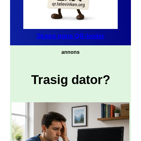
Skapa egna QR-koder
annons
Trasig dator?