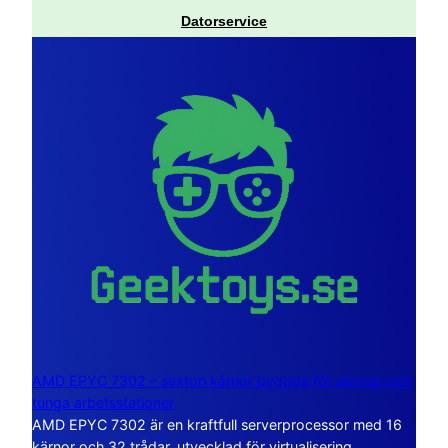
Datorservice
AMD EPYC 7302 – sexton kärnor byggda för servrar och
tunga arbetsstationer
AMD EPYC 7302 är en kraftfull serverprocessor med 16
kärnor och 32 trådar, utvecklad för virtualisering,