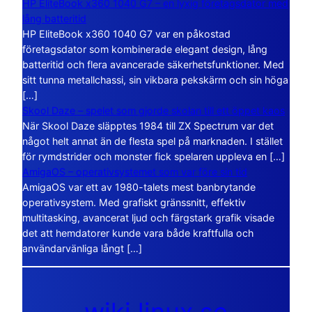
HP EliteBook x360 1040 G7 – en lyxig företagsdator med
lång batteritid
HP EliteBook x360 1040 G7 var en påkostad
företagsdator som kombinerade elegant design, lång
batteritid och flera avancerade säkerhetsfunktioner. Med
sitt tunna metallchassi, sin vikbara pekskärm och sin höga
[…]
Skool Daze – spelet som gjorde skolan till ett öppet kaos
När Skool Daze släpptes 1984 till ZX Spectrum var det
något helt annat än de flesta spel på marknaden. I stället
för rymdstrider och monster fick spelaren uppleva en […]
AmigaOS – operativsystemet som var före sin tid
AmigaOS var ett av 1980-talets mest banbrytande
operativsystem. Med grafiskt gränssnitt, effektiv
multitasking, avancerat ljud och färgstark grafik visade
det att hemdatorer kunde vara både kraftfulla och
användarvänliga långt […]