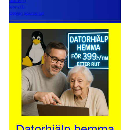
uconv(1)
iconv(1)
Debian Source list
Datorhjälp hemma