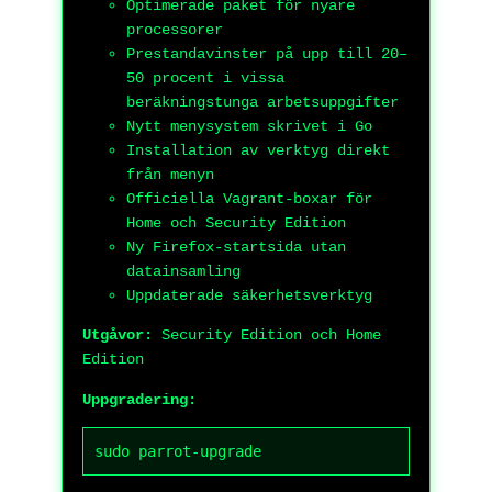
Optimerade paket för nyare
processorer
Prestandavinster på upp till 20–
50 procent i vissa
beräkningstunga arbetsuppgifter
Nytt menysystem skrivet i Go
Installation av verktyg direkt
från menyn
Officiella Vagrant-boxar för
Home och Security Edition
Ny Firefox-startsida utan
datainsamling
Uppdaterade säkerhetsverktyg
Utgåvor:
Security Edition och Home
Edition
Uppgradering:
sudo parrot-upgrade