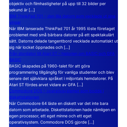
objektiv och filmhastigheter på upp till 32 bilder per
sekund är […]
IBM ThinkPad 701 – den lilla datorn som vecklade ut sina
vingar
När IBM lanserade ThinkPad 701 år 1995 löste företaget
problemet med små bärbara datorer på ett spektakulärt
sätt. Datorns delade tangentbord vecklade automatiskt ut
sig när locket öppnades och […]
Från stordator till Atari ST – historien om BASIC och GFA
BASIC
BASIC skapades på 1960-talet för att göra
programmering tillgänglig för vanliga studenter och blev
senare det självklara språket i miljontals hemdatorer. På
Atari ST fördes arvet vidare av GFA […]
Commodore DOS – operativsystemet som bodde i
diskettstationen
När Commodore 64 läste en diskett var det inte bara
datorn som arbetade. Diskettstationen hade nämligen en
egen processor, ett eget minne och ett eget
operativsystem. Commodore DOS gjorde […]