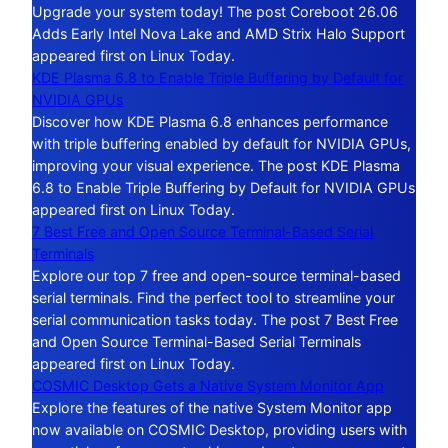
Upgrade your system today! The post Coreboot 26.06
Adds Early Intel Nova Lake and AMD Strix Halo Support
appeared first on Linux Today.
KDE Plasma 6.8 to Enable Triple Buffering by Default for
NVIDIA GPUs
Discover how KDE Plasma 6.8 enhances performance
with triple buffering enabled by default for NVIDIA GPUs,
improving your visual experience. The post KDE Plasma
6.8 to Enable Triple Buffering by Default for NVIDIA GPUs
appeared first on Linux Today.
7 Best Free and Open Source Terminal-Based Serial
Terminals
Explore our top 7 free and open-source terminal-based
serial terminals. Find the perfect tool to streamline your
serial communication tasks today. The post 7 Best Free
and Open Source Terminal-Based Serial Terminals
appeared first on Linux Today.
COSMIC Desktop Gets a Native System Monitor App
Explore the features of the native System Monitor app
now available on COSMIC Desktop, providing users with