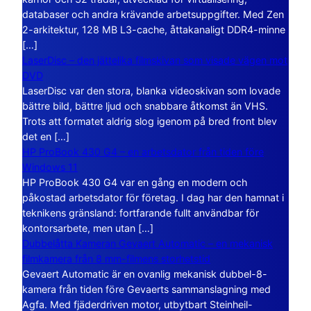
databaser och andra krävande arbetsuppgifter. Med Zen
2-arkitektur, 128 MB L3-cache, åttakanaligt DDR4-minne
[…]
LaserDisc – den jättelika filmskivan som visade vägen mot
DVD
LaserDisc var den stora, blanka videoskivan som lovade
bättre bild, bättre ljud och snabbare åtkomst än VHS.
Trots att formatet aldrig slog igenom på bred front blev
det en […]
HP ProBook 430 G4 – en arbetsdator från tiden före
Windows 11
HP ProBook 430 G4 var en gång en modern och
påkostad arbetsdator för företag. I dag har den hamnat i
teknikens gränsland: fortfarande fullt användbar för
kontorsarbete, men utan […]
Dubbelåtta Kameran Gevaert Automatic – en mekanisk
filmkamera från 8 mm-filmens storhetstid
Gevaert Automatic är en ovanlig mekanisk dubbel-8-
kamera från tiden före Gevaerts sammanslagning med
Agfa. Med fjäderdriven motor, utbytbart Steinheil-