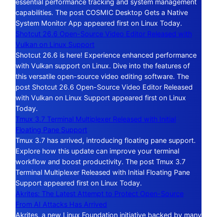
essential performance tracking and system management
capabilities. The post COSMIC Desktop Gets a Native
System Monitor App appeared first on Linux Today.
Shotcut 26.6 Open-Source Video Editor Released with
Vulkan on Linux Support
Shotcut 26.6 is here! Experience enhanced performance
with Vulkan support on Linux. Dive into the features of
this versatile open-source video editing software. The
post Shotcut 26.6 Open-Source Video Editor Released
with Vulkan on Linux Support appeared first on Linux
Today.
Tmux 3.7 Terminal Multiplexer Released with Initial
Floating Pane Support
Tmux 3.7 has arrived, introducing floating pane support.
Explore how this update can improve your terminal
workflow and boost productivity. The post Tmux 3.7
Terminal Multiplexer Released with Initial Floating Pane
Support appeared first on Linux Today.
Akrites: The Latest Attempt to Protect Open-Source
From AI Attacks Has Arrived
Akrites, a new Linux Foundation initiative backed by many