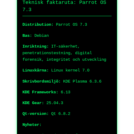
Teknisk faktaruta: Parrot OS
7.3
Distribution:
Parrot OS 7.3
Bas:
Debian
Inriktning:
IT-säkerhet,
penetrationstestning, digital
forensik, integritet och utveckling
Linuxkärna:
Linux kernel 7.0
Skrivbordsmiljö:
KDE Plasma 6.3.6
KDE Frameworks:
6.13
KDE Gear:
25.04.3
Qt-version:
Qt 6.8.2
Nyheter: