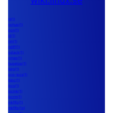
wiki.linux.se
nl(1)
nohup(1)
pon(1)
ld(1)
nm(1)
ndiff(1)
gstack(1)
pmap(1)
hugetop(1)
lsirq(1)
pcp-ipcs(1)
lsipc(1)
ipcs(1)
ipcmk(1)
ipcrm(1)
mkfifo(1)
mkfifo(1p)