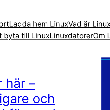
ort
Ladda hem Linux
Vad är Linu
t byta till Linux
Linuxdatorer
Om L
r här –
igare och