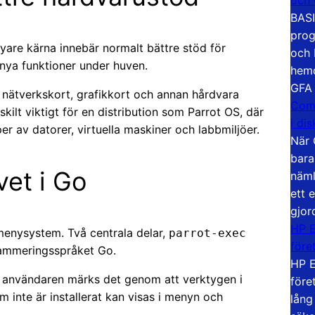
BASI
prog
nyare kärna innebär normalt bättre stöd för
och 
 nya funktioner under huven.
hemd
GFA
 nätverkskort, grafikkort och annan hårdvara
Com
rskilt viktigt för en distribution som Parrot OS, där
i di
r av datorer, virtuella maskiner och labbmiljöer.
När 
bara
et i Go
näml
ett 
gjor
HP E
 menysystem. Två centrala delar,
parrot-exec
före
grammeringsspråket Go.
HP E
ör användaren märks det genom att verktygen i
före
m inte är installerat kan visas i menyn och
lång