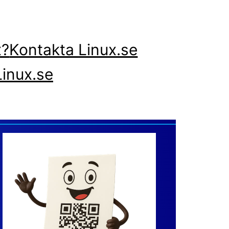
x?
Kontakta Linux.se
inux.se