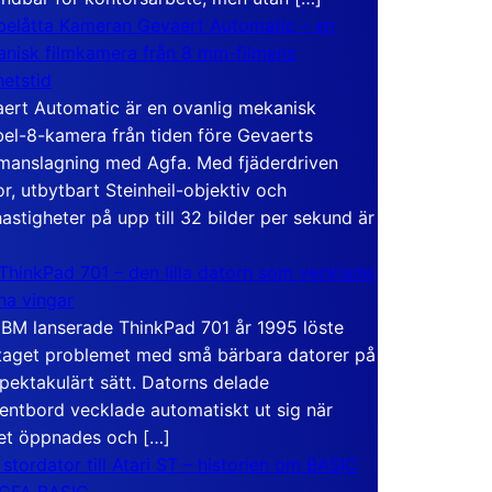
elåtta Kameran Gevaert Automatic – en
nisk filmkamera från 8 mm-filmens
hetstid
ert Automatic är en ovanlig mekanisk
el-8-kamera från tiden före Gevaerts
anslagning med Agfa. Med fjäderdriven
r, utbytbart Steinheil-objektiv och
hastigheter på upp till 32 bilder per sekund är
ThinkPad 701 – den lilla datorn som vecklade
ina vingar
IBM lanserade ThinkPad 701 år 1995 löste
taget problemet med små bärbara datorer på
spektakulärt sätt. Datorns delade
entbord vecklade automatiskt ut sig när
et öppnades och […]
 stordator till Atari ST – historien om BASIC
 GFA BASIC