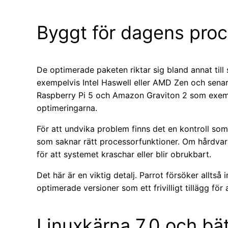
Byggt för dagens proc
De optimerade paketen riktar sig bland annat til
exempelvis Intel Haswell eller AMD Zen och sena
Raspberry Pi 5 och Amazon Graviton 2 som exem
optimeringarna.
För att undvika problem finns det en kontroll som s
som saknar rätt processorfunktioner. Om hårdvaran 
för att systemet kraschar eller blir obrukbart.
Det här är en viktig detalj. Parrot försöker alltså
optimerade versioner som ett frivilligt tillägg fö
Linuxkärna 7.0 och bä