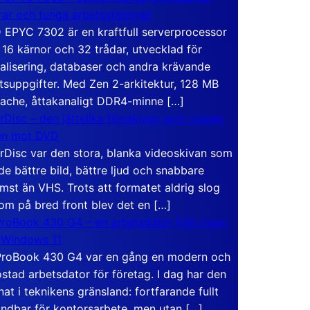
rar och tunga arbetsstationer
EPYC 7302 är en kraftfull serverprocessor
16 kärnor och 32 trådar, utvecklad för
ualisering, databaser och andra krävande
tsuppgifter. Med Zen 2-arkitektur, 128 MB
ache, åttakanaligt DDR4-minne […]
rDisc – den jättelika filmskivan som visade
en mot DVD
rDisc var den stora, blanka videoskivan som
de bättre bild, bättre ljud och snabbare
mst än VHS. Trots att formatet aldrig slog
om på bred front blev det en […]
roBook 430 G4 – en arbetsdator från tiden
 Windows 11
roBook 430 G4 var en gång en modern och
stad arbetsdator för företag. I dag har den
at i teknikens gränsland: fortfarande fullt
ndbar för kontorsarbete, men utan […]