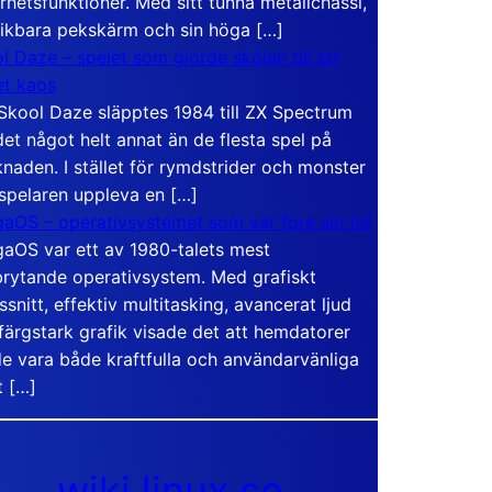
rhetsfunktioner. Med sitt tunna metallchassi,
vikbara pekskärm och sin höga […]
l Daze – spelet som gjorde skolan till ett
t kaos
Skool Daze släpptes 1984 till ZX Spectrum
det något helt annat än de flesta spel på
naden. I stället för rymdstrider och monster
 spelaren uppleva en […]
aOS – operativsystemet som var före sin tid
aOS var ett av 1980-talets mest
rytande operativsystem. Med grafiskt
ssnitt, effektiv multitasking, avancerat ljud
färgstark grafik visade det att hemdatorer
e vara både kraftfulla och användarvänliga
t […]
wiki.linux.se