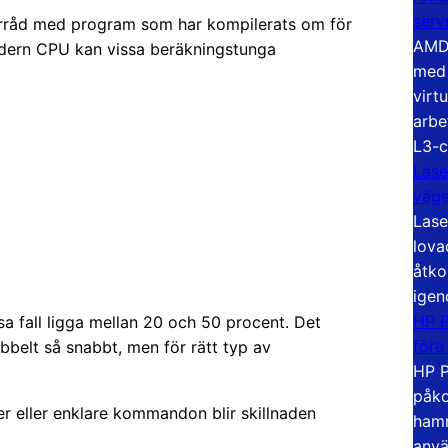
serv
tförråd med program som har kompilerats om för
AMD 
modern CPU kan vissa beräkningstunga
med 
virt
arbe
L3-c
Lase
väg
Lase
lova
åtko
igen
HP P
sa fall ligga mellan 20 och 50 procent. Det
före
ubbelt så snabbt, men för rätt typ av
HP P
påko
ter eller enklare kommandon blir skillnaden
hamn
anvä