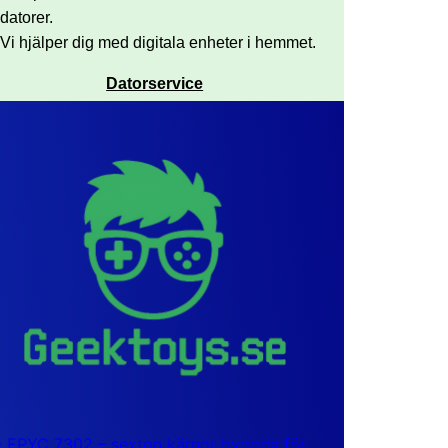
datorer.
Vi hjälper dig med digitala enheter i hemmet.
Datorservice
EPYC 7302 – sexton kärnor byggda för