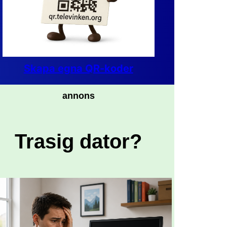
Skapa egna QR-koder
annons
Trasig dator?