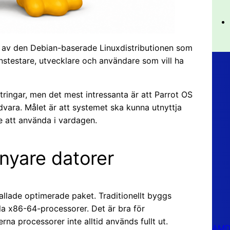
on av den Debian-baserade Linuxdistributionen som
ionstestare, utvecklare och användare som vill ha
tringar, men det mest intressanta är att Parrot OS
dvara. Målet är att systemet ska kunna utnyttja
e att använda i vardagen.
nyare datorer
kallade optimerade paket. Traditionellt byggs
a x86-64-processorer. Det är bra för
na processorer inte alltid används fullt ut.
AMD 