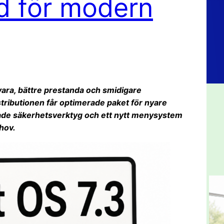
d för modern
ara, bättre prestanda och smidigare
ributionen får optimerade paket för nyare
rade säkerhetsverktyg och ett nytt menysystem
ehov.