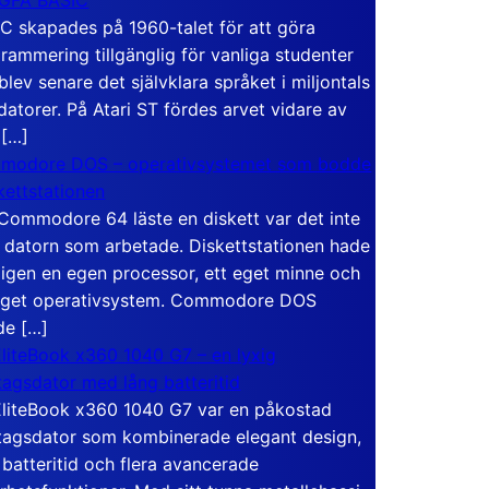
C skapades på 1960-talet för att göra
rammering tillgänglig för vanliga studenter
blev senare det självklara språket i miljontals
atorer. På Atari ST fördes arvet vidare av
 […]
modore DOS – operativsystemet som bodde
skettstationen
Commodore 64 läste en diskett var det inte
 datorn som arbetade. Diskettstationen hade
igen en egen processor, ett eget minne och
eget operativsystem. Commodore DOS
de […]
liteBook x360 1040 G7 – en lyxig
tagsdator med lång batteritid
liteBook x360 1040 G7 var en påkostad
tagsdator som kombinerade elegant design,
 batteritid och flera avancerade