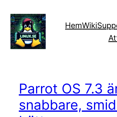
Hoppa
till
innehåll
Hem
Wiki
Supp
At
Parrot OS 7.3 ä
snabbare, smid