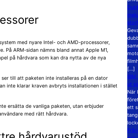
Dubb
meka
essorer
stor
Geva
dubb
l system med nyare Intel- och AMD-processorer,
samm
re. På ARM-sidan nämns bland annat Apple M1,
moto
pel på hårdvara som kan dra nytta av de nya
film
[…]
IBM 
er till att paketen inte installeras på en dator
ut s
inte klarar kraven avbryts installationen i stället
När 
före
 inte ersätta de vanliga paketen, utan erbjuder
ett 
r användare med rätt hårdvara.
tang
lock
Från
ttre hårdvarustöd
och