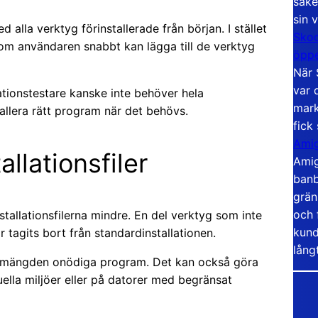
säke
sin 
lla verktyg förinstallerade från början. I stället
Skoo
som användaren snabbt kan lägga till de verktyg
öppe
När 
var 
ationstestare kanske inte behöver hela
mark
tallera rätt program när det behövs.
fick
Amig
llationsfiler
Amig
banb
grän
och 
stallationsfilerna mindre. En del verktyg som inte
kund
tagits bort från standardinstallationen.
lång
ar mängden onödiga program. Det kan också göra
tuella miljöer eller på datorer med begränsat