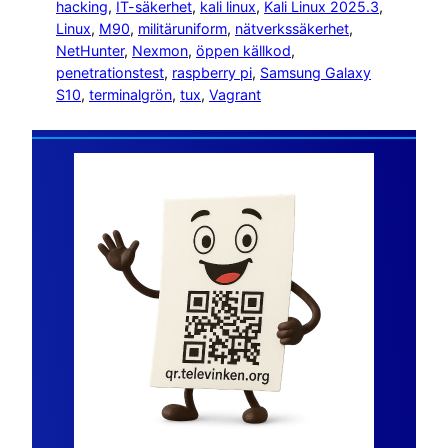
hacking
, 
IT-säkerhet
, 
kali linux
, 
Kali Linux 2025.3
, 
Linux
, 
M90
, 
militäruniform
, 
nätverkssäkerhet
, 
NetHunter
, 
Nexmon
, 
öppen källkod
, 
penetrationstest
, 
raspberry pi
, 
Samsung Galaxy
S10
, 
terminalgrön
, 
tux
, 
Vagrant