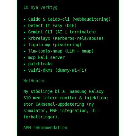
10 nya verktyg
Caido & Caido-cli (webbauditering)
Detect It Easy (DiE)
Gemini CLI (AI i terminalen)
krbrelayx (Kerberos-relä/abuse)
ligolo-mp (pivotering)
llm-tools-nmap (LLM + nmap)
mcp-kali-server
patchleaks
vwifi-dkms (dummy-Wi-Fi)
NetHunter
Ny stödlinje bl.a. Samsung Galaxy
S10 med intern monitor & injektion;
stor CARsenal-uppdatering (ny
simulator, MSF-integration, UI-
förbättringar).
ARM-rekommendation