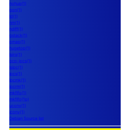
nohup(1)
pon(1)
ld(1)
nm(1)
ndiff(1)
gstack(1)
pmap(1)
hugetop(1)
lsirq(1)
pcp-ipcs(1)
lsipc(1)
ipcs(1)
ipcmk(1)
ipcrm(1)
mkfifo(1)
mkfifo(1p)
uconv(1)
iconv(1)
Debian Source list