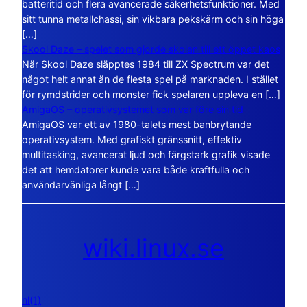
batteritid och flera avancerade säkerhetsfunktioner. Med
sitt tunna metallchassi, sin vikbara pekskärm och sin höga
[…]
Skool Daze – spelet som gjorde skolan till ett öppet kaos
När Skool Daze släpptes 1984 till ZX Spectrum var det
något helt annat än de flesta spel på marknaden. I stället
för rymdstrider och monster fick spelaren uppleva en […]
AmigaOS – operativsystemet som var före sin tid
AmigaOS var ett av 1980-talets mest banbrytande
operativsystem. Med grafiskt gränssnitt, effektiv
multitasking, avancerat ljud och färgstark grafik visade
det att hemdatorer kunde vara både kraftfulla och
användarvänliga långt […]
wiki.linux.se
nl(1)