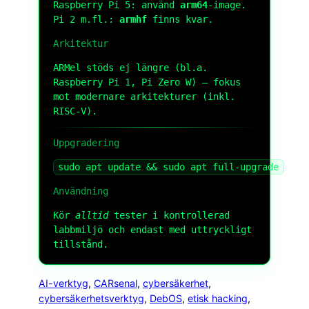
Raspberry Pi 5: använd
arm64
-image.
Pi 2 m.fl.:
armhf
finns kvar.
Arkitektur
ARMel stöds ej längre (bl.a.
Raspberry Pi 1, Pi Zero W) — fokus
mot modernare arkitekturer (inkl.
RISC-V).
Uppgradering
sudo apt update && sudo apt full-upgrade
Användning
Kör
alltid
tester i kontrollerad
labbmiljö och endast med uttryckligt
tillstånd.
AI-verktyg
, 
CARsenal
, 
cybersäkerhet
, 
cybersäkerhetsverktyg
, 
DebOS
, 
etisk hacking
, 