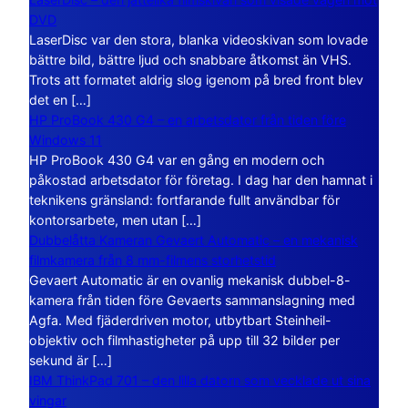
DVD
LaserDisc var den stora, blanka videoskivan som lovade
bättre bild, bättre ljud och snabbare åtkomst än VHS.
Trots att formatet aldrig slog igenom på bred front blev
det en […]
HP ProBook 430 G4 – en arbetsdator från tiden före
Windows 11
HP ProBook 430 G4 var en gång en modern och
påkostad arbetsdator för företag. I dag har den hamnat i
teknikens gränsland: fortfarande fullt användbar för
kontorsarbete, men utan […]
Dubbelåtta Kameran Gevaert Automatic – en mekanisk
filmkamera från 8 mm-filmens storhetstid
Gevaert Automatic är en ovanlig mekanisk dubbel-8-
kamera från tiden före Gevaerts sammanslagning med
Agfa. Med fjäderdriven motor, utbytbart Steinheil-
objektiv och filmhastigheter på upp till 32 bilder per
sekund är […]
IBM ThinkPad 701 – den lilla datorn som vecklade ut sina
vingar