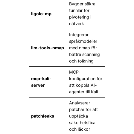
Bygger säkra
tunnlar för
ligolo-mp
pivotering i
nätverk
Integrerar
språkmodeller
llm-tools-nmap
med nmap för
bättre scanning
och tolkning
MCP-
mcp-kali-
konfiguration för
server
att koppla AI-
agenter till Kali
Analyserar
patchar för att
patchleaks
upptäcka
säkerhetsfixar
och läckor