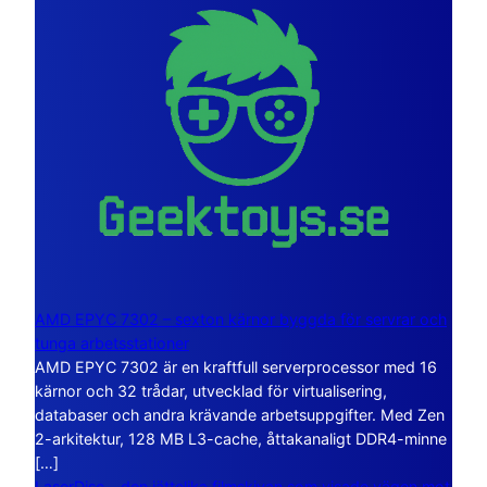
AMD EPYC 7302 – sexton kärnor byggda för servrar och
tunga arbetsstationer
AMD EPYC 7302 är en kraftfull serverprocessor med 16
kärnor och 32 trådar, utvecklad för virtualisering,
databaser och andra krävande arbetsuppgifter. Med Zen
2-arkitektur, 128 MB L3-cache, åttakanaligt DDR4-minne
[…]
LaserDisc – den jättelika filmskivan som visade vägen mot