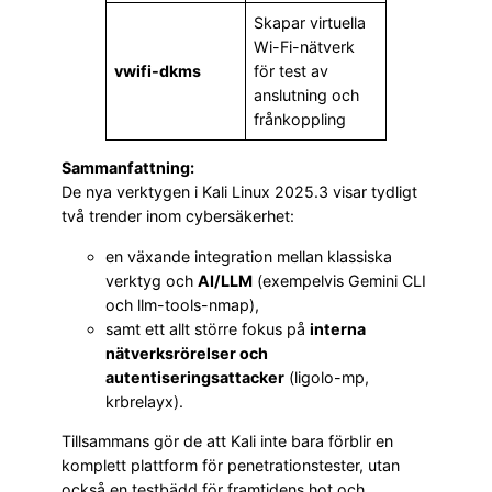
Skapar virtuella
Wi-Fi-nätverk
vwifi-dkms
för test av
anslutning och
frånkoppling
Sammanfattning:
De nya verktygen i Kali Linux 2025.3 visar tydligt
två trender inom cybersäkerhet:
en växande integration mellan klassiska
verktyg och
AI/LLM
(exempelvis Gemini CLI
och llm-tools-nmap),
samt ett allt större fokus på
interna
nätverksrörelser och
autentiseringsattacker
(ligolo-mp,
krbrelayx).
Tillsammans gör de att Kali inte bara förblir en
komplett plattform för penetrationstester, utan
också en testbädd för framtidens hot och