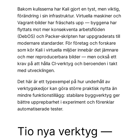
Bakom kulisserna har Kali gjort en tyst, men viktig,
förändring i sin infrastruktur. Virtuella maskiner och
Vagrant‑bilder har fräschats upp — byggena har
flyttats mot mer konsekventa arbetsflöden
(DebOS) och Packer‑skripten har uppgraderats till
modernare standarder. För företag och forskare
som kör Kali i virtuella miljöer innebär det jämnare
och mer reproducerbara bilder — men också ett
krav på att hålla CI‑verktyg och beroenden i takt
med utvecklingen.
Det här är ett typexempel på hur underhåll av
verktygskedjor kan göra större praktisk nytta än
mindre funktionstillägg: stabilare byggverktyg ger
bättre upprepbarhet i experiment och förenklar
automatiserade tester.
Tio nya verktyg —