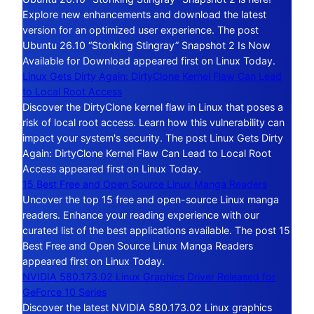
Explore new enhancements and download the latest
version for an optimized user experience. The post
Ubuntu 26.10 “Stonking Stingray” Snapshot 2 Is Now
Available for Download appeared first on Linux Today.
Linux Gets Dirty Again: DirtyClone Kernel Flaw Can Lead
to Local Root Access
Discover the DirtyClone kernel flaw in Linux that poses a
risk of local root access. Learn how this vulnerability can
impact your system's security. The post Linux Gets Dirty
Again: DirtyClone Kernel Flaw Can Lead to Local Root
Access appeared first on Linux Today.
15 Best Free and Open Source Linux Manga Readers
Uncover the top 15 free and open-source Linux manga
readers. Enhance your reading experience with our
curated list of the best applications available. The post 15
Best Free and Open Source Linux Manga Readers
appeared first on Linux Today.
NVIDIA 580.173.02 Linux Graphics Driver Released for
GeForce 10 Series
Discover the latest NVIDIA 580.173.02 Linux graphics