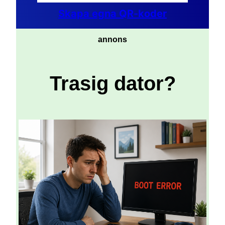
Skapa egna QR-koder
annons
Trasig dator?