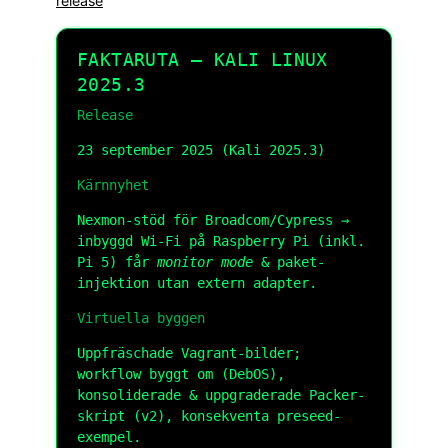
release
FAKTARUTA — KALI LINUX
2025.3
Release
23 september 2025 (Kali 2025.3)
Kärnnyhet
Nexmon-stöd för Broadcom/Cypress →
inbyggd Wi-Fi på Raspberry Pi (inkl.
Pi 5) får
monitor mode
& paket-
injektion utan extern adapter.
Virtuella byggen
Uppfräschade Vagrant-bilder;
workflow byggt om (DebOS),
konsoliderade & uppgraderade Packer-
skript (v2), konsekventa preseed-
exempel.