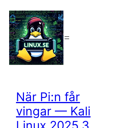
Hoppa
till
innehåll
När Pi:n får
vingar — Kali
Linux 2025.3