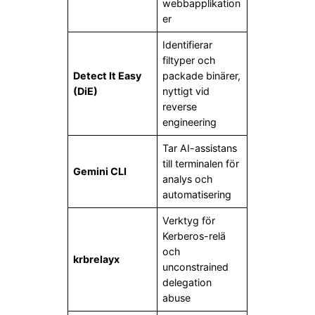
webbapplikation
er
Identifierar
filtyper och
Detect It Easy
packade binärer,
(DiE)
nyttigt vid
reverse
engineering
Tar AI-assistans
till terminalen för
Gemini CLI
analys och
automatisering
Verktyg för
Kerberos-relä
och
krbrelayx
unconstrained
delegation
abuse