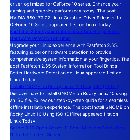
driver, optimized for GeForce 10 series. Enhance your
gaming and graphics performance today. The post
NVIDIA 580.173.02 Linux Graphics Driver Released for
GeForce 10 Series appeared first on Linux Today.
Fastfetch 2.65 System Information Tool Brings Better
Hardware Detection on Linux
Upgrade your Linux experience with Fastfetch 2.65,
featuring superior hardware detection to provide
comprehensive system information at your fingertips. The
post Fastfetch 2.65 System Information Tool Brings
Better Hardware Detection on Linux appeared first on
Linux Today.
Install GNOME on Rocky Linux 10 Using ISO (Offline)
Discover how to install GNOME on Rocky Linux 10 using
an ISO file. Follow our step-by-step guide for a seamless
offline installation experience. The post Install GNOME on
Rocky Linux 10 Using ISO (Offline) appeared first on
Linux Today.
Calibre 9.10 Open-Source E-Book Manager Brings New
UI to the Content Server