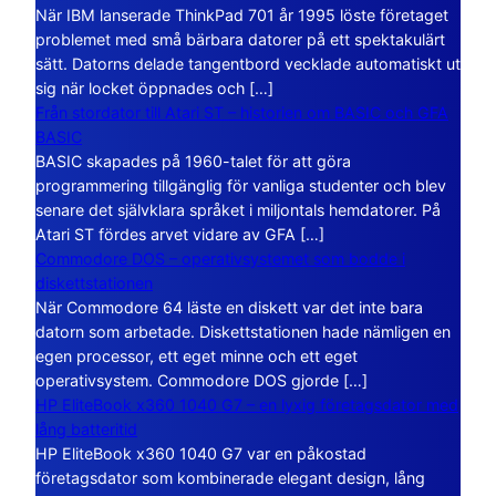
När IBM lanserade ThinkPad 701 år 1995 löste företaget
problemet med små bärbara datorer på ett spektakulärt
sätt. Datorns delade tangentbord vecklade automatiskt ut
sig när locket öppnades och […]
Från stordator till Atari ST – historien om BASIC och GFA
BASIC
BASIC skapades på 1960-talet för att göra
programmering tillgänglig för vanliga studenter och blev
senare det självklara språket i miljontals hemdatorer. På
Atari ST fördes arvet vidare av GFA […]
Commodore DOS – operativsystemet som bodde i
diskettstationen
När Commodore 64 läste en diskett var det inte bara
datorn som arbetade. Diskettstationen hade nämligen en
egen processor, ett eget minne och ett eget
operativsystem. Commodore DOS gjorde […]
HP EliteBook x360 1040 G7 – en lyxig företagsdator med
lång batteritid
HP EliteBook x360 1040 G7 var en påkostad
företagsdator som kombinerade elegant design, lång