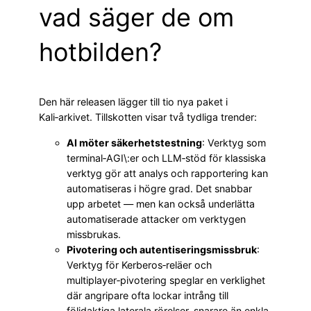
vad säger de om
hotbilden?
Den här releasen lägger till tio nya paket i
Kali‑arkivet. Tillskotten visar två tydliga trender:
AI möter säkerhetstestning
: Verktyg som
terminal‑AGI\:er och LLM‑stöd för klassiska
verktyg gör att analys och rapportering kan
automatiseras i högre grad. Det snabbar
upp arbetet — men kan också underlätta
automatiserade attacker om verktygen
missbrukas.
Pivotering och autentiseringsmissbruk
:
Verktyg för Kerberos‑reläer och
multiplayer‑pivotering speglar en verklighet
där angripare ofta lockar intrång till
följdaktiga laterala rörelser, snarare än enkla,