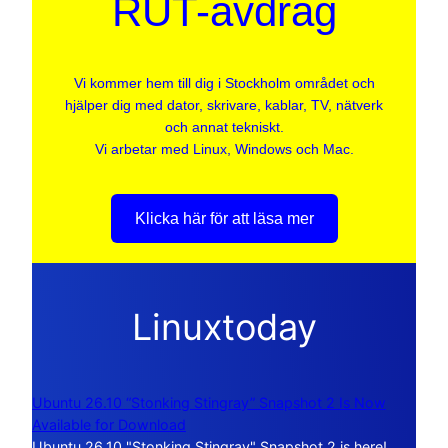
RUT-avdrag
Vi kommer hem till dig i Stockholm området och
hjälper dig med dator, skrivare, kablar, TV, nätverk
och annat tekniskt.
Vi arbetar med Linux, Windows och Mac.
Klicka här för att läsa mer
Linuxtoday
Ubuntu 26.10 “Stonking Stingray” Snapshot 2 Is Now
Available for Download
Ubuntu 26.10 "Stonking Stingray" Snapshot 2 is here!