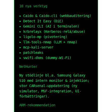
10 nya verktyg
Caido & Caido-cli (webbauditering)
Detect It Easy (DiE)
Gemini CLI (AI i terminalen)
krbrelayx (Kerberos-relä/abuse)
ligolo-mp (pivotering)
llm-tools-nmap (LLM + nmap)
mcp-kali-server
patchleaks
vwifi-dkms (dummy-Wi-Fi)
NetHunter
Ny stödlinje bl.a. Samsung Galaxy
S10 med intern monitor & injektion;
stor CARsenal-uppdatering (ny
simulator, MSF-integration, UI-
förbättringar).
ARM-rekommendation