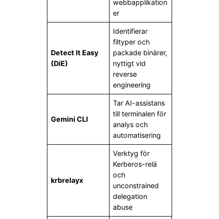
webbapplikation
er
Identifierar
filtyper och
Detect It Easy
packade binärer,
(DiE)
nyttigt vid
reverse
engineering
Tar AI-assistans
till terminalen för
Gemini CLI
analys och
automatisering
Verktyg för
Kerberos-relä
och
krbrelayx
unconstrained
delegation
abuse