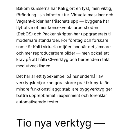
Bakom kulisserna har Kali gjort en tyst, men viktig,
förändring i sin infrastruktur. Virtuella maskiner och
Vagrant‑bilder har fräschats upp — byggena har
flyttats mot mer konsekventa arbetsflöden
(DebOS) och Packer‑skripten har uppgraderats till
modernare standarder. För företag och forskare
som kör Kali i virtuella miljöer innebär det jämnare
och mer reproducerbara bilder — men också ett
krav på att hålla CI‑verktyg och beroenden i takt
med utvecklingen.
Det här är ett typexempel på hur underhåll av
verktygskedjor kan göra större praktisk nytta än
mindre funktionstillägg: stabilare byggverktyg ger
bättre upprepbarhet i experiment och förenklar
automatiserade tester.
Tio nya verktyg —