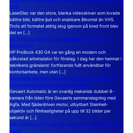
DVD
LaserDisc var den stora, blanka videoskivan som lovade
bättre bild, bättre ljud och snabbare åtkomst än VHS.
Trots att formatet aldrig slog igenom på bred front blev
det en […]
HP ProBook 430 G4 – en arbetsdator från tiden före
Windows 11
HP ProBook 430 G4 var en gång en modern och
påkostad arbetsdator för företag. I dag har den hamnat i
teknikens gränsland: fortfarande fullt användbar för
kontorsarbete, men utan […]
Dubbelåtta Kameran Gevaert Automatic – en mekanisk
filmkamera från 8 mm-filmens storhetstid
Gevaert Automatic är en ovanlig mekanisk dubbel-8-
kamera från tiden före Gevaerts sammanslagning med
Agfa. Med fjäderdriven motor, utbytbart Steinheil-
objektiv och filmhastigheter på upp till 32 bilder per
sekund är […]
IBM ThinkPad 701 – den lilla datorn som vecklade ut sina
vingar