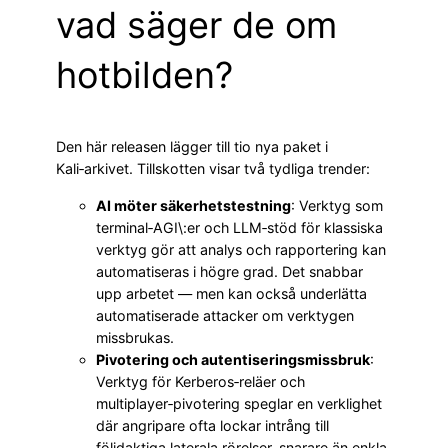
vad säger de om
hotbilden?
Den här releasen lägger till tio nya paket i
Kali‑arkivet. Tillskotten visar två tydliga trender:
AI möter säkerhetstestning
: Verktyg som
terminal‑AGI\:er och LLM‑stöd för klassiska
verktyg gör att analys och rapportering kan
automatiseras i högre grad. Det snabbar
upp arbetet — men kan också underlätta
automatiserade attacker om verktygen
missbrukas.
Pivotering och autentiseringsmissbruk
:
Verktyg för Kerberos‑reläer och
multiplayer‑pivotering speglar en verklighet
där angripare ofta lockar intrång till
följdaktiga laterala rörelser, snarare än enkla,