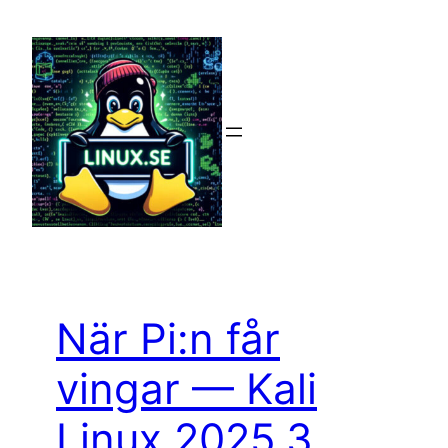
Hoppa
till
innehåll
När Pi:n får
vingar — Kali
Linux 2025.3