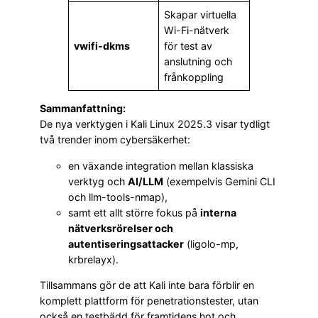
Skapar virtuella
Wi-Fi-nätverk
vwifi-dkms
för test av
anslutning och
frånkoppling
Sammanfattning:
De nya verktygen i Kali Linux 2025.3 visar tydligt
två trender inom cybersäkerhet:
en växande integration mellan klassiska
verktyg och
AI/LLM
(exempelvis Gemini CLI
och llm-tools-nmap),
samt ett allt större fokus på
interna
nätverksrörelser och
autentiseringsattacker
(ligolo-mp,
krbrelayx).
Tillsammans gör de att Kali inte bara förblir en
komplett plattform för penetrationstester, utan
också en testbädd för framtidens hot och