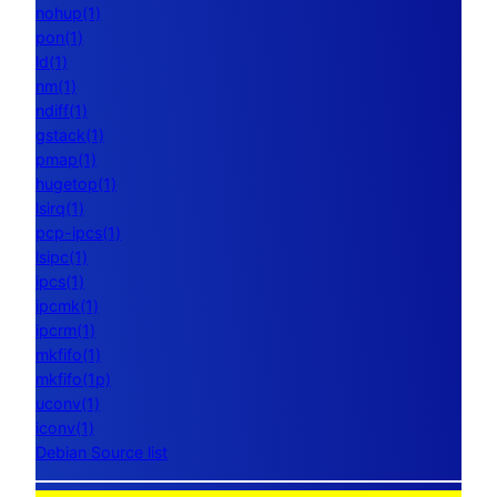
nohup(1)
pon(1)
ld(1)
nm(1)
ndiff(1)
gstack(1)
pmap(1)
hugetop(1)
lsirq(1)
pcp-ipcs(1)
lsipc(1)
ipcs(1)
ipcmk(1)
ipcrm(1)
mkfifo(1)
mkfifo(1p)
uconv(1)
iconv(1)
Debian Source list