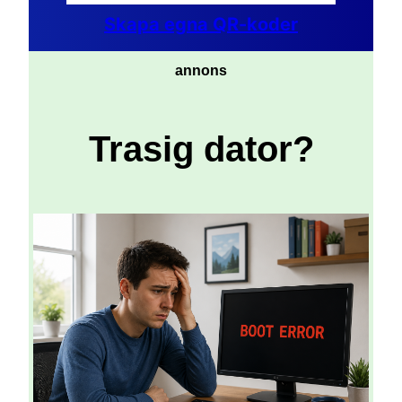
Skapa egna QR-koder
annons
Trasig dator?