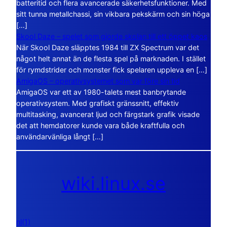
batteritid och flera avancerade säkerhetsfunktioner. Med
sitt tunna metallchassi, sin vikbara pekskärm och sin höga
[…]
Skool Daze – spelet som gjorde skolan till ett öppet kaos
När Skool Daze släpptes 1984 till ZX Spectrum var det
något helt annat än de flesta spel på marknaden. I stället
för rymdstrider och monster fick spelaren uppleva en […]
AmigaOS – operativsystemet som var före sin tid
AmigaOS var ett av 1980-talets mest banbrytande
operativsystem. Med grafiskt gränssnitt, effektiv
multitasking, avancerat ljud och färgstark grafik visade
det att hemdatorer kunde vara både kraftfulla och
användarvänliga långt […]
wiki.linux.se
nl(1)