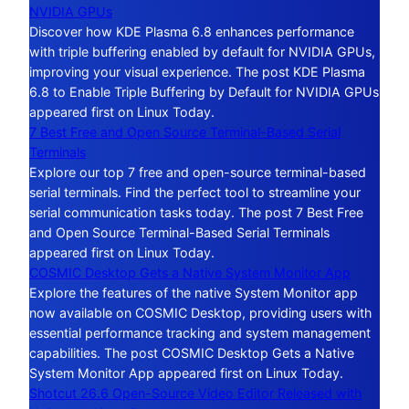
NVIDIA GPUs
Discover how KDE Plasma 6.8 enhances performance
with triple buffering enabled by default for NVIDIA GPUs,
improving your visual experience. The post KDE Plasma
6.8 to Enable Triple Buffering by Default for NVIDIA GPUs
appeared first on Linux Today.
7 Best Free and Open Source Terminal-Based Serial
Terminals
Explore our top 7 free and open-source terminal-based
serial terminals. Find the perfect tool to streamline your
serial communication tasks today. The post 7 Best Free
and Open Source Terminal-Based Serial Terminals
appeared first on Linux Today.
COSMIC Desktop Gets a Native System Monitor App
Explore the features of the native System Monitor app
now available on COSMIC Desktop, providing users with
essential performance tracking and system management
capabilities. The post COSMIC Desktop Gets a Native
System Monitor App appeared first on Linux Today.
Shotcut 26.6 Open-Source Video Editor Released with