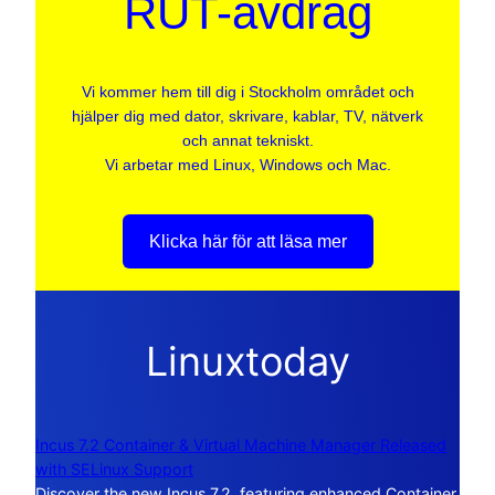
RUT-avdrag
Vi kommer hem till dig i Stockholm området och
hjälper dig med dator, skrivare, kablar, TV, nätverk
och annat tekniskt.
Vi arbetar med Linux, Windows och Mac.
Klicka här för att läsa mer
Linuxtoday
Incus 7.2 Container & Virtual Machine Manager Released
with SELinux Support
Discover the new Incus 7.2, featuring enhanced Container