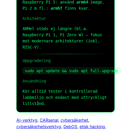
Raspberry Pi 5: använd
arm64
-image.
Pi 2 m.fl.:
armhf
finns kvar.
Arkitektur
ARMel stöds ej längre (bl.a.
Raspberry Pi 1, Pi Zero W) — fokus
mot modernare arkitekturer (inkl.
RISC-V).
Uppgradering
sudo apt update && sudo apt full-upgrade
Användning
Kör
alltid
tester i kontrollerad
labbmiljö och endast med uttryckligt
tillstånd.
AI-verktyg
, 
CARsenal
, 
cybersäkerhet
, 
cybersäkerhetsverktyg
, 
DebOS
, 
etisk hacking
, 