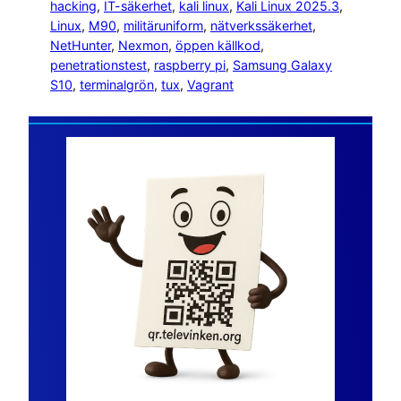
hacking
, 
IT-säkerhet
, 
kali linux
, 
Kali Linux 2025.3
, 
Linux
, 
M90
, 
militäruniform
, 
nätverkssäkerhet
, 
NetHunter
, 
Nexmon
, 
öppen källkod
, 
penetrationstest
, 
raspberry pi
, 
Samsung Galaxy
S10
, 
terminalgrön
, 
tux
, 
Vagrant