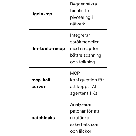
Bygger säkra
tunnlar för
ligolo-mp
pivotering i
nätverk
Integrerar
språkmodeller
llm-tools-nmap
med nmap för
bättre scanning
och tolkning
MCP-
mcp-kali-
konfiguration för
server
att koppla AI-
agenter till Kali
Analyserar
patchar för att
patchleaks
upptäcka
säkerhetsfixar
och läckor