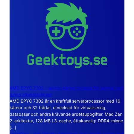
AMD EPYC 7302 – sexton kärnor byggda för servrar och
tunga arbetsstationer
AMD EPYC 7302 är en kraftfull serverprocessor med 16
kärnor och 32 trådar, utvecklad för virtualisering,
databaser och andra krävande arbetsuppgifter. Med Zen
2-arkitektur, 128 MB L3-cache, åttakanaligt DDR4-minne
[…]
LaserDisc – den jättelika filmskivan som visade vägen mot