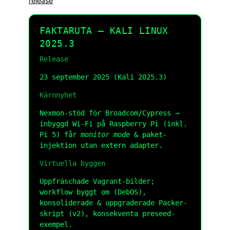
release
FAKTARUTA — KALI LINUX
2025.3
Release
23 september 2025 (Kali 2025.3)
Kärnnyhet
Nexmon-stöd för Broadcom/Cypress →
inbyggd Wi-Fi på Raspberry Pi (inkl.
Pi 5) får
monitor mode
& paket-
injektion utan extern adapter.
Virtuella byggen
Uppfräschade Vagrant-bilder;
workflow byggt om (DebOS),
konsoliderade & uppgraderade Packer-
skript (v2), konsekventa preseed-
exempel.