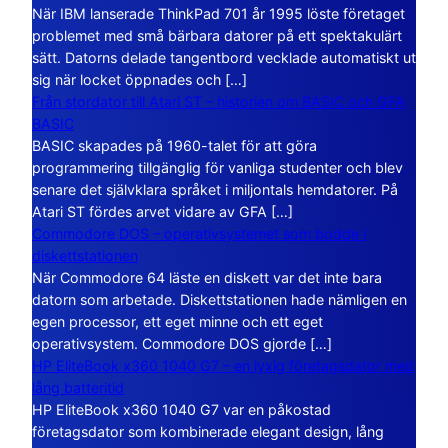
När IBM lanserade ThinkPad 701 år 1995 löste företaget
problemet med små bärbara datorer på ett spektakulärt
sätt. Datorns delade tangentbord vecklade automatiskt ut
sig när locket öppnades och […]
Från stordator till Atari ST – historien om BASIC och GFA
BASIC
BASIC skapades på 1960-talet för att göra
programmering tillgänglig för vanliga studenter och blev
senare det självklara språket i miljontals hemdatorer. På
Atari ST fördes arvet vidare av GFA […]
Commodore DOS – operativsystemet som bodde i
diskettstationen
När Commodore 64 läste en diskett var det inte bara
datorn som arbetade. Diskettstationen hade nämligen en
egen processor, ett eget minne och ett eget
operativsystem. Commodore DOS gjorde […]
HP EliteBook x360 1040 G7 – en lyxig företagsdator med
lång batteritid
HP EliteBook x360 1040 G7 var en påkostad
företagsdator som kombinerade elegant design, lång