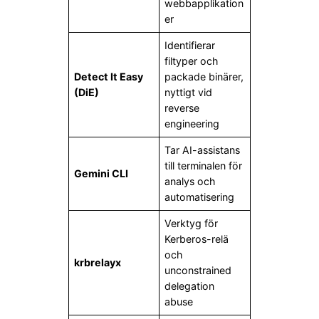
webbapplikation
er
Identifierar
filtyper och
Detect It Easy
packade binärer,
(DiE)
nyttigt vid
reverse
engineering
Tar AI-assistans
till terminalen för
Gemini CLI
analys och
automatisering
Verktyg för
Kerberos-relä
och
krbrelayx
unconstrained
delegation
abuse