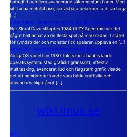
batteritid och flera avancerade säkerhetsfunktioner. Med
sitt tunna metallchassi, sin vikbara pekskärm och sin höga
[…]
Skool Daze – spelet som gjorde skolan till ett öppet kaos
När Skool Daze släpptes 1984 till ZX Spectrum var det
något helt annat än de flesta spel på marknaden. I stället
för rymdstrider och monster fick spelaren uppleva en […]
AmigaOS – operativsystemet som var före sin tid
AmigaOS var ett av 1980-talets mest banbrytande
operativsystem. Med grafiskt gränssnitt, effektiv
multitasking, avancerat ljud och färgstark grafik visade
det att hemdatorer kunde vara både kraftfulla och
användarvänliga långt […]
wiki.linux.se
nl(1)