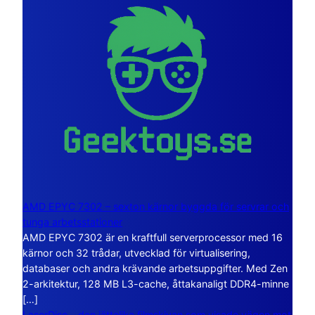
AMD EPYC 7302 – sexton kärnor byggda för servrar och
tunga arbetsstationer
AMD EPYC 7302 är en kraftfull serverprocessor med 16
kärnor och 32 trådar, utvecklad för virtualisering,
databaser och andra krävande arbetsuppgifter. Med Zen
2-arkitektur, 128 MB L3-cache, åttakanaligt DDR4-minne
[…]
LaserDisc – den jättelika filmskivan som visade vägen mot