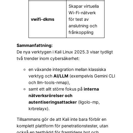
Skapar virtuella
Wi-Fi-nätverk
vwifi-dkms
för test av
anslutning och
frånkoppling
Sammanfattning:
De nya verktygen i Kali Linux 2025.3 visar tydligt
två trender inom cybersäkerhet:
en växande integration mellan klassiska
verktyg och
AI/LLM
(exempelvis Gemini CLI
och llm-tools-nmap),
samt ett allt större fokus på
interna
nätverksrörelser och
autentiseringsattacker
(ligolo-mp,
krbrelayx).
Tillsammans gör de att Kali inte bara förblir en
komplett plattform för penetrationstester, utan
också en testbädd för framtidens hot och