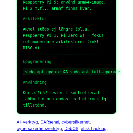
Raspberry Pi 5: använd
arm64
-image.
Pi 2 m.fl.:
armhf
finns kvar.
Arkitektur
ARMel stöds ej längre (bl.a.
Raspberry Pi 1, Pi Zero W) — fokus
mot modernare arkitekturer (inkl.
RISC-V).
Uppgradering
sudo apt update && sudo apt full-upgrade
Användning
Kör
alltid
tester i kontrollerad
labbmiljö och endast med uttryckligt
tillstånd.
AI-verktyg
, 
CARsenal
, 
cybersäkerhet
, 
cybersäkerhetsverktyg
, 
DebOS
, 
etisk hacking
, 