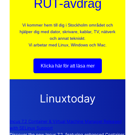
RUT-avdrag
Vi kommer hem till dig i Stockholm området och
hjälper dig med dator, skrivare, kablar, TV, nätverk
och annat tekniskt.
Vi arbetar med Linux, Windows och Mac.
Klicka här för att läsa mer
Linuxtoday
Incus 7.2 Container & Virtual Machine Manager Released
with SELinux Support
Discover the new Incus 7.2, featuring enhanced Container