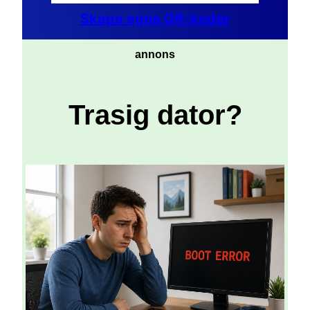
Skapa egna QR-koder
annons
Trasig dator?