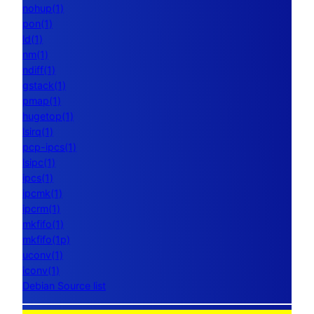
nohup(1)
pon(1)
ld(1)
nm(1)
ndiff(1)
gstack(1)
pmap(1)
hugetop(1)
lsirq(1)
pcp-ipcs(1)
lsipc(1)
ipcs(1)
ipcmk(1)
ipcrm(1)
mkfifo(1)
mkfifo(1p)
uconv(1)
iconv(1)
Debian Source list