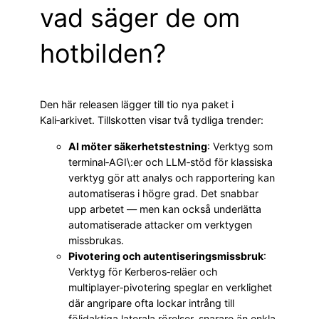
vad säger de om
hotbilden?
Den här releasen lägger till tio nya paket i
Kali‑arkivet. Tillskotten visar två tydliga trender:
AI möter säkerhetstestning
: Verktyg som
terminal‑AGI\:er och LLM‑stöd för klassiska
verktyg gör att analys och rapportering kan
automatiseras i högre grad. Det snabbar
upp arbetet — men kan också underlätta
automatiserade attacker om verktygen
missbrukas.
Pivotering och autentiseringsmissbruk
:
Verktyg för Kerberos‑reläer och
multiplayer‑pivotering speglar en verklighet
där angripare ofta lockar intrång till
följdaktiga laterala rörelser, snarare än enkla,