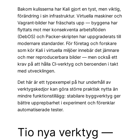
Bakom kulisserna har Kali gjort en tyst, men viktig,
förändring i sin infrastruktur. Virtuella maskiner och
Vagrant‑bilder har fräschats upp — byggena har
flyttats mot mer konsekventa arbetsflöden
(DebOS) och Packer‑skripten har uppgraderats till
modernare standarder. För företag och forskare
som kör Kali i virtuella miljöer innebär det jämnare
och mer reproducerbara bilder — men också ett
krav på att hålla CI‑verktyg och beroenden i takt
med utvecklingen.
Det här är ett typexempel på hur underhåll av
verktygskedjor kan göra större praktisk nytta än
mindre funktionstillägg: stabilare byggverktyg ger
bättre upprepbarhet i experiment och förenklar
automatiserade tester.
Tio nya verktyg —