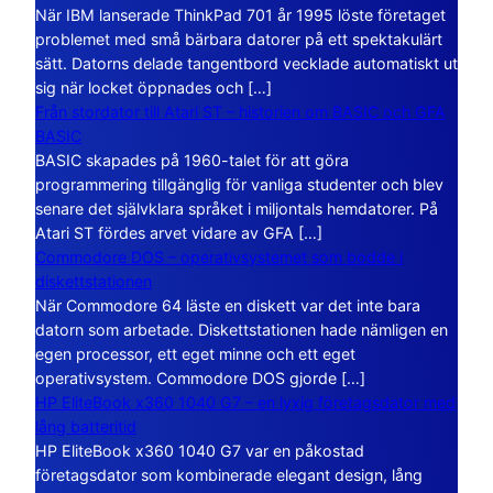
När IBM lanserade ThinkPad 701 år 1995 löste företaget
problemet med små bärbara datorer på ett spektakulärt
sätt. Datorns delade tangentbord vecklade automatiskt ut
sig när locket öppnades och […]
Från stordator till Atari ST – historien om BASIC och GFA
BASIC
BASIC skapades på 1960-talet för att göra
programmering tillgänglig för vanliga studenter och blev
senare det självklara språket i miljontals hemdatorer. På
Atari ST fördes arvet vidare av GFA […]
Commodore DOS – operativsystemet som bodde i
diskettstationen
När Commodore 64 läste en diskett var det inte bara
datorn som arbetade. Diskettstationen hade nämligen en
egen processor, ett eget minne och ett eget
operativsystem. Commodore DOS gjorde […]
HP EliteBook x360 1040 G7 – en lyxig företagsdator med
lång batteritid
HP EliteBook x360 1040 G7 var en påkostad
företagsdator som kombinerade elegant design, lång