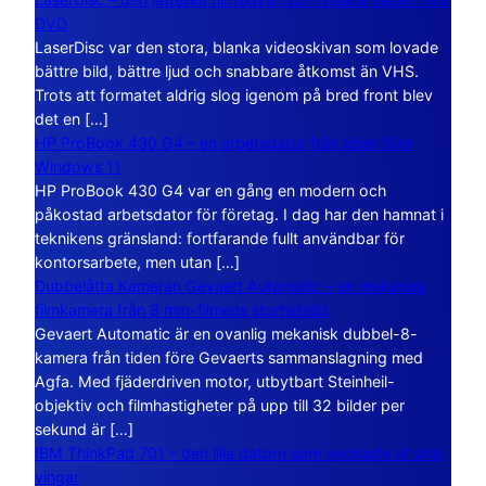
DVD
LaserDisc var den stora, blanka videoskivan som lovade
bättre bild, bättre ljud och snabbare åtkomst än VHS.
Trots att formatet aldrig slog igenom på bred front blev
det en […]
HP ProBook 430 G4 – en arbetsdator från tiden före
Windows 11
HP ProBook 430 G4 var en gång en modern och
påkostad arbetsdator för företag. I dag har den hamnat i
teknikens gränsland: fortfarande fullt användbar för
kontorsarbete, men utan […]
Dubbelåtta Kameran Gevaert Automatic – en mekanisk
filmkamera från 8 mm-filmens storhetstid
Gevaert Automatic är en ovanlig mekanisk dubbel-8-
kamera från tiden före Gevaerts sammanslagning med
Agfa. Med fjäderdriven motor, utbytbart Steinheil-
objektiv och filmhastigheter på upp till 32 bilder per
sekund är […]
IBM ThinkPad 701 – den lilla datorn som vecklade ut sina
vingar