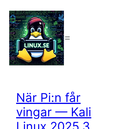
Hoppa
till
innehåll
När Pi:n får
vingar — Kali
Linux 2025.3