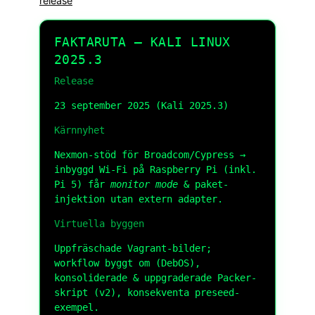
release
FAKTARUTA — KALI LINUX
2025.3
Release
23 september 2025 (Kali 2025.3)
Kärnnyhet
Nexmon-stöd för Broadcom/Cypress →
inbyggd Wi-Fi på Raspberry Pi (inkl.
Pi 5) får
monitor mode
& paket-
injektion utan extern adapter.
Virtuella byggen
Uppfräschade Vagrant-bilder;
workflow byggt om (DebOS),
konsoliderade & uppgraderade Packer-
skript (v2), konsekventa preseed-
exempel.