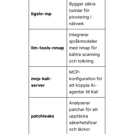
Bygger säkra
tunnlar för
ligolo-mp
pivotering i
nätverk
Integrerar
språkmodeller
llm-tools-nmap
med nmap för
bättre scanning
och tolkning
MCP-
mcp-kali-
konfiguration för
server
att koppla AI-
agenter till Kali
Analyserar
patchar för att
patchleaks
upptäcka
säkerhetsfixar
och läckor