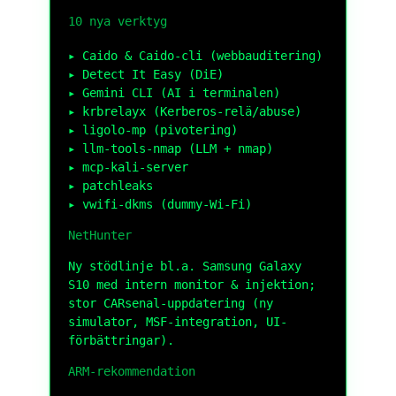
10 nya verktyg
Caido & Caido-cli (webbauditering)
Detect It Easy (DiE)
Gemini CLI (AI i terminalen)
krbrelayx (Kerberos-relä/abuse)
ligolo-mp (pivotering)
llm-tools-nmap (LLM + nmap)
mcp-kali-server
patchleaks
vwifi-dkms (dummy-Wi-Fi)
NetHunter
Ny stödlinje bl.a. Samsung Galaxy
S10 med intern monitor & injektion;
stor CARsenal-uppdatering (ny
simulator, MSF-integration, UI-
förbättringar).
ARM-rekommendation