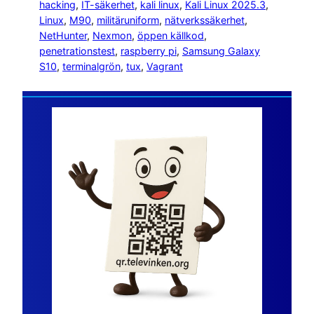
hacking
, 
IT-säkerhet
, 
kali linux
, 
Kali Linux 2025.3
, 
Linux
, 
M90
, 
militäruniform
, 
nätverkssäkerhet
, 
NetHunter
, 
Nexmon
, 
öppen källkod
, 
penetrationstest
, 
raspberry pi
, 
Samsung Galaxy
S10
, 
terminalgrön
, 
tux
, 
Vagrant