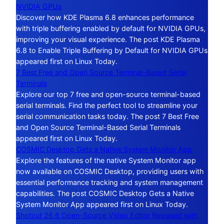
NVIDIA GPUs
Discover how KDE Plasma 6.8 enhances performance
with triple buffering enabled by default for NVIDIA GPUs,
improving your visual experience. The post KDE Plasma
6.8 to Enable Triple Buffering by Default for NVIDIA GPUs
appeared first on Linux Today.
7 Best Free and Open Source Terminal-Based Serial
Terminals
Explore our top 7 free and open-source terminal-based
serial terminals. Find the perfect tool to streamline your
serial communication tasks today. The post 7 Best Free
and Open Source Terminal-Based Serial Terminals
appeared first on Linux Today.
COSMIC Desktop Gets a Native System Monitor App
Explore the features of the native System Monitor app
now available on COSMIC Desktop, providing users with
essential performance tracking and system management
capabilities. The post COSMIC Desktop Gets a Native
System Monitor App appeared first on Linux Today.
Shotcut 26.6 Open-Source Video Editor Released with