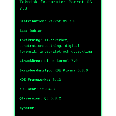
Teknisk faktaruta: Parrot OS
7.3
Distribution:
Parrot OS 7.3
Bas:
Debian
Inriktning:
IT-säkerhet,
penetrationstestning, digital
forensik, integritet och utveckling
Linuxkärna:
Linux kernel 7.0
Skrivbordsmiljö:
KDE Plasma 6.3.6
KDE Frameworks:
6.13
KDE Gear:
25.04.3
Qt-version:
Qt 6.8.2
Nyheter: