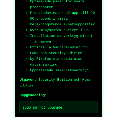
Optimerade paket för nyare
processorer
Prestandavinster på upp till 20–
50 procent i vissa
beräkningstunga arbetsuppgifter
Nytt menysystem skrivet i Go
Installation av verktyg direkt
från menyn
Officiella Vagrant-boxar för
Home och Security Edition
Ny Firefox-startsida utan
datainsamling
Uppdaterade säkerhetsverktyg
Utgåvor:
Security Edition och Home
Edition
Uppgradering:
sudo parrot-upgrade