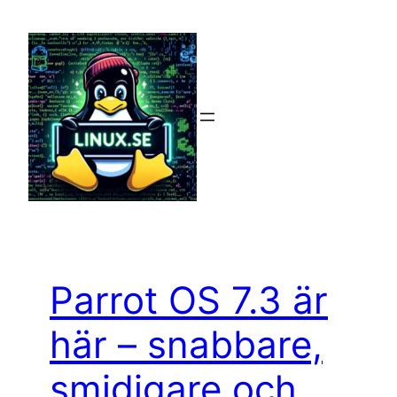
Hoppa
till
innehåll
Parrot OS 7.3 är
här – snabbare,
smidigare och