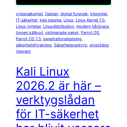
cybersäkerhet
, 
Debian
, 
digital forensik
, 
Integritet
, 
IT-säkerhet
, 
kde plasma
, 
Linux
, 
Linux Kernel 7.0
, 
Linux nyheter
, 
Linuxdistribution
, 
modern hårdvara
, 
öppen källkod
, 
optimerade paket
, 
Parrot OS
, 
Parrot OS 7.3
, 
penetrationstestning
, 
säkerhetsforskning
, 
Säkerhetsverktyg
, 
utveckling
, 
Vagrant
Kali Linux
2026.2 är här –
verktygslådan
för IT-säkerhet