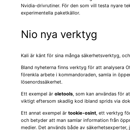
Nvidia-drivrutiner. För den som vill testa nyare tek
experimentella paketkällor.
Nio nya verktyg
Kali är känt för sina många säkerhetsverktyg, och 
Bland nyheterna finns verktyg för att analysera O
förenkla arbete i kommandoraden, samla in öppen 
lösenordssäkerhet.
Ett exempel är
oletools
, som kan användas för a
viktigt eftersom skadlig kod ibland sprids via d
Ett annat exempel är
tookie-osint
, ett verktyg f
och betyder att man samlar information från öppn
medier. Det används både av säkerhetsexperter, j