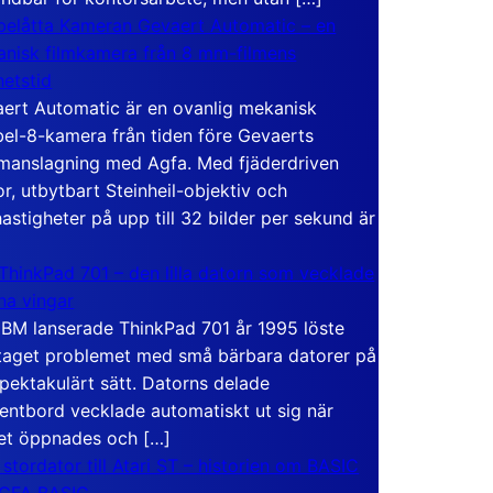
elåtta Kameran Gevaert Automatic – en
nisk filmkamera från 8 mm-filmens
hetstid
ert Automatic är en ovanlig mekanisk
el-8-kamera från tiden före Gevaerts
anslagning med Agfa. Med fjäderdriven
r, utbytbart Steinheil-objektiv och
hastigheter på upp till 32 bilder per sekund är
ThinkPad 701 – den lilla datorn som vecklade
ina vingar
IBM lanserade ThinkPad 701 år 1995 löste
taget problemet med små bärbara datorer på
spektakulärt sätt. Datorns delade
entbord vecklade automatiskt ut sig när
et öppnades och […]
 stordator till Atari ST – historien om BASIC
 GFA BASIC