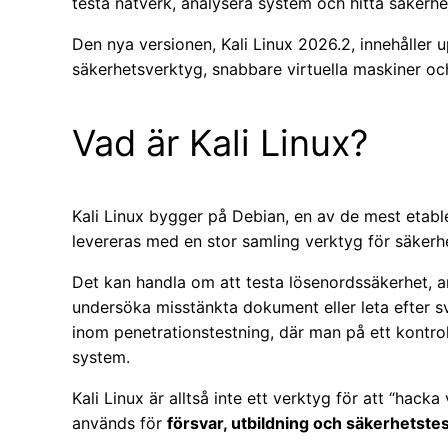
testa nätverk, analysera system och hitta säkerhe
Den nya versionen, Kali Linux 2026.2, innehåller 
säkerhetsverktyg, snabbare virtuella maskiner och
Vad är Kali Linux?
Kali Linux bygger på Debian, en av de mest etabler
levereras med en stor samling verktyg för säkerh
Det kan handla om att testa lösenordssäkerhet, an
undersöka misstänkta dokument eller leta efter sv
inom penetrationstestning, där man på ett kontrolle
system.
Kali Linux är alltså inte ett verktyg för att “hack
används för
försvar, utbildning och säkerhetste