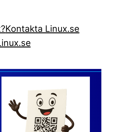
x?
Kontakta Linux.se
inux.se