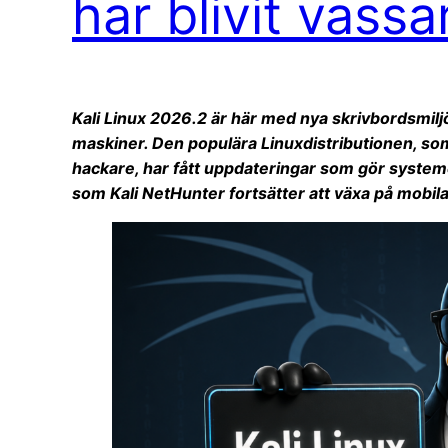
har blivit vassa
Kali Linux 2026.2 är här med nya skrivbordsmilj
maskiner. Den populära Linuxdistributionen, so
hackare, har fått uppdateringar som gör system
som Kali NetHunter fortsätter att växa på mobil