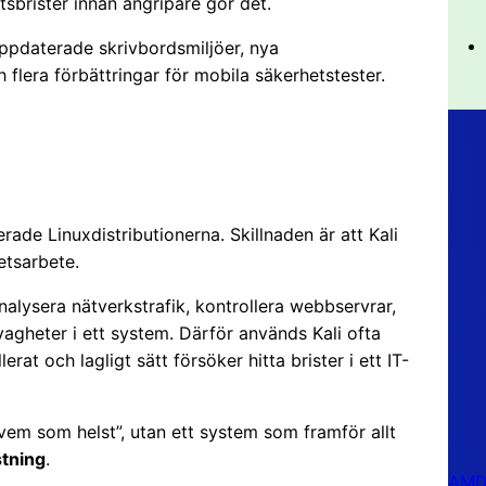
tsbrister innan angripare gör det.
uppdaterade skrivbordsmiljöer, nya
 flera förbättringar för mobila säkerhetstester.
ade Linuxdistributionerna. Skillnaden är att Kali
etsarbete.
alysera nätverkstrafik, kontrollera webbservrar,
agheter i ett system. Därför används Kali ofta
rat och lagligt sätt försöker hitta brister i ett IT-
a vem som helst”, utan ett system som framför allt
stning
.
AMD 