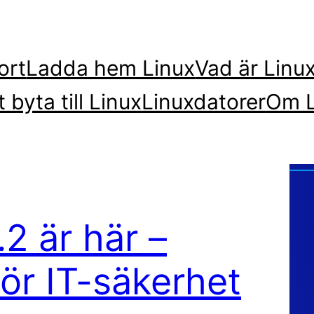
ort
Ladda hem Linux
Vad är Linu
t byta till Linux
Linuxdatorer
Om L
.2 är här –
ör IT-säkerhet