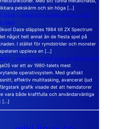
rhetsfunktioner. Med sitt tunna metallchassi,
vikbara pekskärm och sin höga […]
l Daze – spelet som gjorde skolan till ett
t kaos
Skool Daze släpptes 1984 till ZX Spectrum
det något helt annat än de flesta spel på
naden. I stället för rymdstrider och monster
 spelaren uppleva en […]
aOS – operativsystemet som var före sin tid
aOS var ett av 1980-talets mest
rytande operativsystem. Med grafiskt
ssnitt, effektiv multitasking, avancerat ljud
färgstark grafik visade det att hemdatorer
e vara både kraftfulla och användarvänliga
t […]
wiki.linux.se