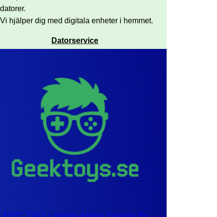
datorer.
Vi hjälper dig med digitala enheter i hemmet.
Datorservice
EPYC 7302 – sexton kärnor byggda för