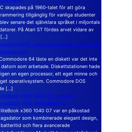
C skapades på 1960-talet för att göra
rammering tillgänglig för vanliga studenter
blev senare det självklara språket i miljontals
atorer. På Atari ST fördes arvet vidare av
 […]
modore DOS – operativsystemet som bodde
skettstationen
Commodore 64 läste en diskett var det inte
 datorn som arbetade. Diskettstationen hade
igen en egen processor, ett eget minne och
eget operativsystem. Commodore DOS
de […]
liteBook x360 1040 G7 – en lyxig
tagsdator med lång batteritid
liteBook x360 1040 G7 var en påkostad
tagsdator som kombinerade elegant design,
 batteritid och flera avancerade