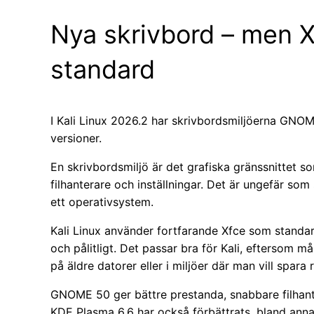
Nya skrivbord – men X
standard
I Kali Linux 2026.2 har skrivbordsmiljöerna GNO
versioner.
En skrivbordsmiljö är det grafiska gränssnittet s
filhanterare och inställningar. Det är ungefär som
ett operativsystem.
Kali Linux använder fortfarande Xfce som standard
och pålitligt. Det passar bra för Kali, eftersom m
på äldre datorer eller i miljöer där man vill spara 
GNOME 50 ger bättre prestanda, snabbare filhante
KDE Plasma 6.6 har också förbättrats, bland ann