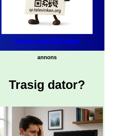
Skapa egna QR-koder
annons
Trasig dator?