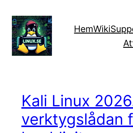
Hoppa
till
innehåll
Hem
Wiki
Supp
At
Kali Linux 2026
verktygslådan f