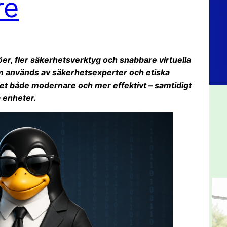
re
öer, fler säkerhetsverktyg och snabbare virtuella
m används av säkerhetsexperter och etiska
et både modernare och mer effektivt – samtidigt
a enheter.