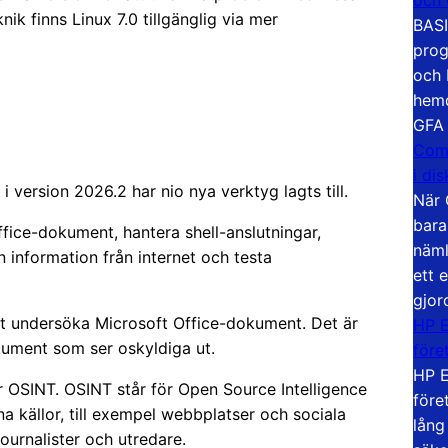
nik finns Linux 7.0 tillgänglig via mer
BASI
prog
och 
hemd
GFA
Com
i di
i version 2026.2 har nio nya verktyg lagts till.
När 
bara
ffice-dokument, hantera shell-anslutningar,
näml
information från internet och testa
ett 
gjor
tt undersöka Microsoft Office-dokument. Det är
HP E
okument som ser oskyldiga ut.
före
HP E
ör OSINT. OSINT står för Open Source Intelligence
före
a källor, till exempel webbplatser och sociala
lång
ournalister och utredare.