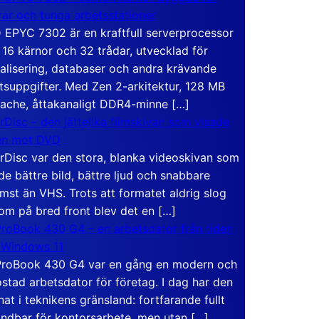
rar och tunga arbetsstationer
EPYC 7302 är en kraftfull serverprocessor
16 kärnor och 32 trådar, utvecklad för
ualisering, databaser och andra krävande
tsuppgifter. Med Zen 2-arkitektur, 128 MB
ache, åttakanaligt DDR4-minne […]
rDisc – den jättelika filmskivan som visade
en mot DVD
rDisc var den stora, blanka videoskivan som
de bättre bild, bättre ljud och snabbare
mst än VHS. Trots att formatet aldrig slog
om på bred front blev det en […]
roBook 430 G4 – en arbetsdator från tiden
 Windows 11
roBook 430 G4 var en gång en modern och
stad arbetsdator för företag. I dag har den
at i teknikens gränsland: fortfarande fullt
ndbar för kontorsarbete, men utan […]