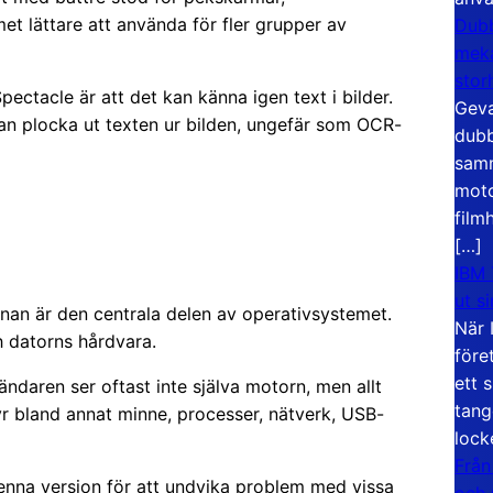
t lättare att använda för fler grupper av
Dubb
meka
stor
ctacle är att det kan känna igen text i bilder.
Geva
an plocka ut texten ur bilden, ungefär som OCR-
dubb
samm
moto
film
[…]
IBM 
ut s
rnan är den centrala delen av operativsystemet.
När 
 datorns hårdvara.
före
ett 
ndaren ser oftast inte själva motorn, men allt
tang
yr bland annat minne, processer, nätverk, USB-
lock
Från
i denna version för att undvika problem med vissa
och