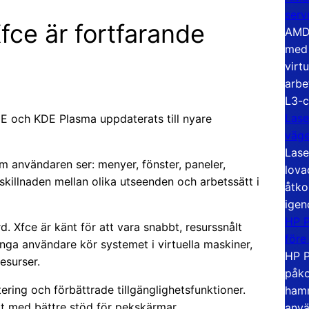
serv
fce är fortfarande
AMD 
med 
virt
arbe
L3-c
Lase
ME och KDE Plasma uppdaterats till nyare
väg
Lase
om användaren ser: menyer, fönster, paneler,
lova
 skillnaden mellan olika utseenden och arbetssätt i
åtko
igen
HP P
. Xfce är känt för att vara snabbt, resurssnålt
före
ånga användare kör systemet i virtuella maskiner,
HP P
resurser.
påko
ring och förbättrade tillgänglighetsfunktioner.
hamn
at med bättre stöd för pekskärmar,
anvä