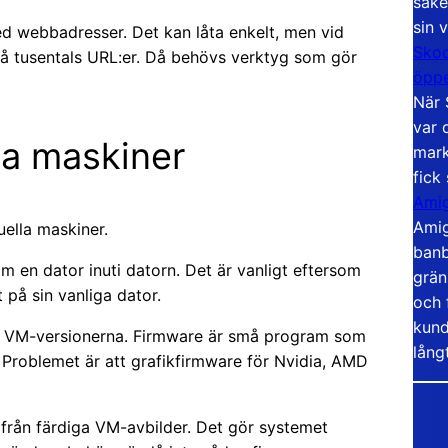
säke
sin 
ed webbadresser. Det kan låta enkelt, men vid
Skoo
å tusentals URL:er. Då behövs verktyg som gör
öppe
När 
var 
lla maskiner
mark
fick
Amig
Amig
uella maskiner.
banb
om en dator inuti datorn. Det är vanligt eftersom
grän
t på sin vanliga dator.
och 
kund
 i VM-versionerna. Firmware är små program som
lång
 Problemet är att grafikfirmware för Nvidia, AMD
 från färdiga VM-avbilder. Det gör systemet