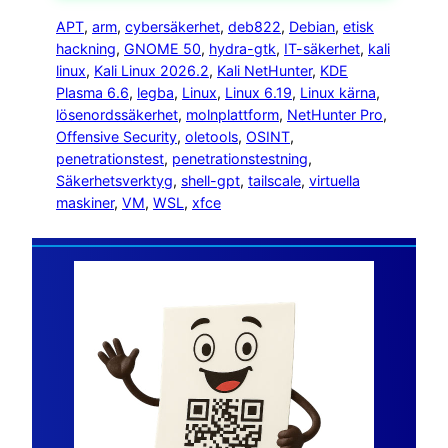
APT
, 
arm
, 
cybersäkerhet
, 
deb822
, 
Debian
, 
etisk
hackning
, 
GNOME 50
, 
hydra-gtk
, 
IT-säkerhet
, 
kali
linux
, 
Kali Linux 2026.2
, 
Kali NetHunter
, 
KDE
Plasma 6.6
, 
legba
, 
Linux
, 
Linux 6.19
, 
Linux kärna
, 
lösenordssäkerhet
, 
molnplattform
, 
NetHunter Pro
, 
Offensive Security
, 
oletools
, 
OSINT
, 
penetrationstest
, 
penetrationstestning
, 
Säkerhetsverktyg
, 
shell-gpt
, 
tailscale
, 
virtuella
maskiner
, 
VM
, 
WSL
, 
xfce