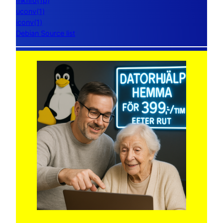
mkfifo(1p)
uconv(1)
iconv(1)
Debian Source list