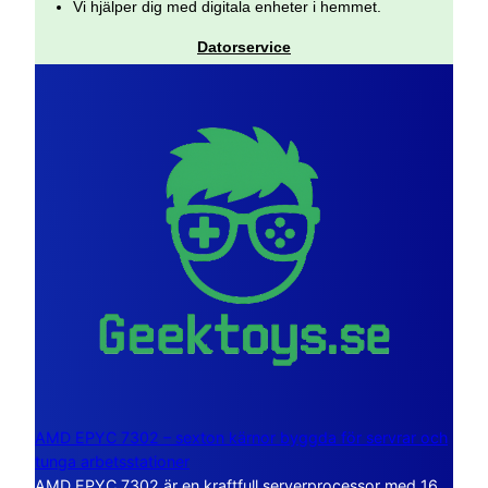
Vi hjälper dig med digitala enheter i hemmet.
Datorservice
AMD EPYC 7302 – sexton kärnor byggda för servrar och
tunga arbetsstationer
AMD EPYC 7302 är en kraftfull serverprocessor med 16