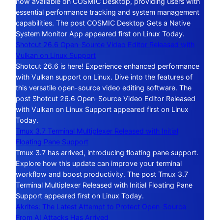
now available on COSMIC Desktop, providing users with
essential performance tracking and system management
capabilities. The post COSMIC Desktop Gets a Native
System Monitor App appeared first on Linux Today.
Shotcut 26.6 Open-Source Video Editor Released with
Vulkan on Linux Support
Shotcut 26.6 is here! Experience enhanced performance
with Vulkan support on Linux. Dive into the features of
this versatile open-source video editing software. The
post Shotcut 26.6 Open-Source Video Editor Released
with Vulkan on Linux Support appeared first on Linux
Today.
Tmux 3.7 Terminal Multiplexer Released with Initial
Floating Pane Support
Tmux 3.7 has arrived, introducing floating pane support.
Explore how this update can improve your terminal
workflow and boost productivity. The post Tmux 3.7
Terminal Multiplexer Released with Initial Floating Pane
Support appeared first on Linux Today.
Akrites: The Latest Attempt to Protect Open-Source
From AI Attacks Has Arrived