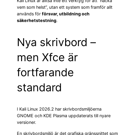
Kali Linux är alltså inte ett verktyg för att “hacka
vem som helst”, utan ett system som framför allt
används för
försvar, utbildning och
säkerhetstestning
.
Nya skrivbord –
men Xfce är
fortfarande
standard
I Kali Linux 2026.2 har skrivbordsmiljöerna
GNOME och KDE Plasma uppdaterats till nyare
versioner.
En skrivbordsmiljö är det grafiska gränssnittet som