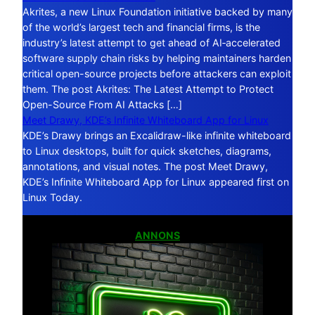
Akrites, a new Linux Foundation initiative backed by many
of the world’s largest tech and financial firms, is the
industry’s latest attempt to get ahead of AI‑accelerated
software supply chain risks by helping maintainers harden
critical open-source projects before attackers can exploit
them. The post Akrites: The Latest Attempt to Protect
Open-Source From AI Attacks […]
Meet Drawy, KDE’s Infinite Whiteboard App for Linux
KDE’s Drawy brings an Excalidraw-like infinite whiteboard
to Linux desktops, built for quick sketches, diagrams,
annotations, and visual notes. The post Meet Drawy,
KDE’s Infinite Whiteboard App for Linux appeared first on
Linux Today.
ANNONS