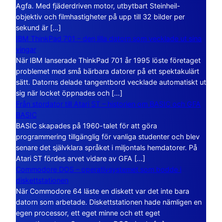
Agfa. Med fjäderdriven motor, utbytbart Steinheil-
objektiv och filmhastigheter på upp till 32 bilder per
sekund är […]
IBM ThinkPad 701 – den lilla datorn som vecklade ut sina
vingar
När IBM lanserade ThinkPad 701 år 1995 löste företaget
problemet med små bärbara datorer på ett spektakulärt
sätt. Datorns delade tangentbord vecklade automatiskt ut
sig när locket öppnades och […]
Från stordator till Atari ST – historien om BASIC och GFA
BASIC
BASIC skapades på 1960-talet för att göra
programmering tillgänglig för vanliga studenter och blev
senare det självklara språket i miljontals hemdatorer. På
Atari ST fördes arvet vidare av GFA […]
Commodore DOS – operativsystemet som bodde i
diskettstationen
När Commodore 64 läste en diskett var det inte bara
datorn som arbetade. Diskettstationen hade nämligen en
egen processor, ett eget minne och ett eget