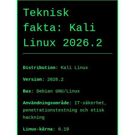
Teknisk
fakta: Kali
Linux 2026.2
Distribution:
Kali Linux
Version:
2026.2
Bas:
Debian GNU/Linux
Användningsområde:
IT-säkerhet,
penetrationstestning och etisk
hackning
Linux-kärna:
6.19