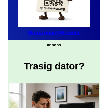
Skapa egna QR-koder
annons
Trasig dator?