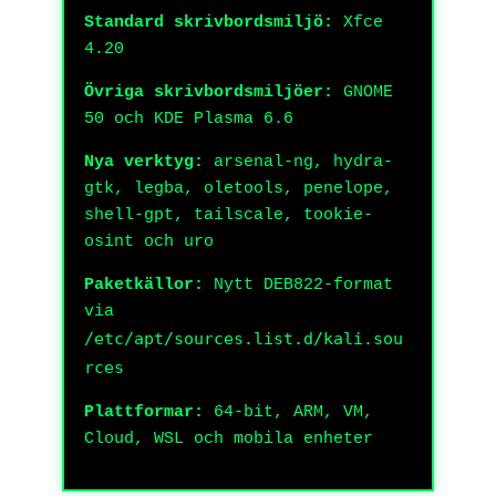
Standard skrivbordsmiljö:
Xfce
4.20
Övriga skrivbordsmiljöer:
GNOME
50 och KDE Plasma 6.6
Nya verktyg:
arsenal-ng, hydra-
gtk, legba, oletools, penelope,
shell-gpt, tailscale, tookie-
osint och uro
Paketkällor:
Nytt DEB822-format
via
/etc/apt/sources.list.d/kali.sou
rces
Plattformar:
64-bit, ARM, VM,
Cloud, WSL och mobila enheter