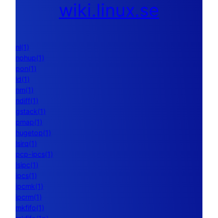
wiki.linux.se
nl(1)
nohup(1)
pon(1)
ld(1)
nm(1)
ndiff(1)
gstack(1)
pmap(1)
hugetop(1)
lsirq(1)
pcp-ipcs(1)
lsipc(1)
ipcs(1)
ipcmk(1)
ipcrm(1)
mkfifo(1)