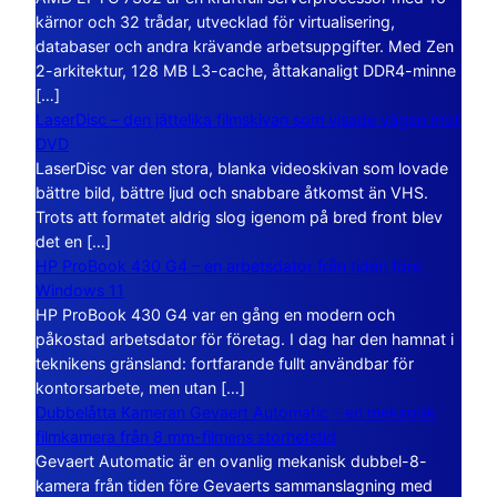
kärnor och 32 trådar, utvecklad för virtualisering,
databaser och andra krävande arbetsuppgifter. Med Zen
2-arkitektur, 128 MB L3-cache, åttakanaligt DDR4-minne
[…]
LaserDisc – den jättelika filmskivan som visade vägen mot
DVD
LaserDisc var den stora, blanka videoskivan som lovade
bättre bild, bättre ljud och snabbare åtkomst än VHS.
Trots att formatet aldrig slog igenom på bred front blev
det en […]
HP ProBook 430 G4 – en arbetsdator från tiden före
Windows 11
HP ProBook 430 G4 var en gång en modern och
påkostad arbetsdator för företag. I dag har den hamnat i
teknikens gränsland: fortfarande fullt användbar för
kontorsarbete, men utan […]
Dubbelåtta Kameran Gevaert Automatic – en mekanisk
filmkamera från 8 mm-filmens storhetstid
Gevaert Automatic är en ovanlig mekanisk dubbel-8-
kamera från tiden före Gevaerts sammanslagning med