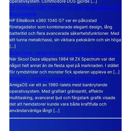
operativsystem. Commodore DOS gjorde […]
HP EliteBook x360 1040 G7 – en lyxig företagsdator med
lång batteritid
HP EliteBook x360 1040 G7 var en påkostad
företagsdator som kombinerade elegant design, lång
batteritid och flera avancerade säkerhetsfunktioner. Med
sitt tunna metallchassi, sin vikbara pekskärm och sin höga
[…]
Skool Daze – spelet som gjorde skolan till ett öppet kaos
När Skool Daze släpptes 1984 till ZX Spectrum var det
något helt annat än de flesta spel på marknaden. I stället
för rymdstrider och monster fick spelaren uppleva en […]
AmigaOS – operativsystemet som var före sin tid
AmigaOS var ett av 1980-talets mest banbrytande
operativsystem. Med grafiskt gränssnitt, effektiv
multitasking, avancerat ljud och färgstark grafik visade
det att hemdatorer kunde vara både kraftfulla och
användarvänliga långt […]