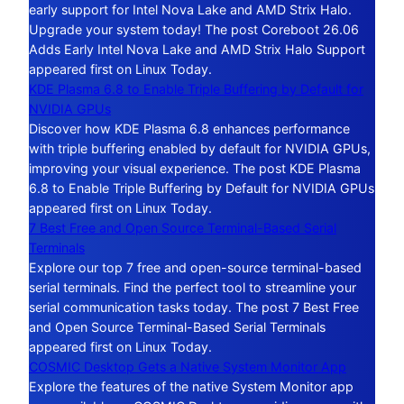
early support for Intel Nova Lake and AMD Strix Halo.
Upgrade your system today! The post Coreboot 26.06
Adds Early Intel Nova Lake and AMD Strix Halo Support
appeared first on Linux Today.
KDE Plasma 6.8 to Enable Triple Buffering by Default for
NVIDIA GPUs
Discover how KDE Plasma 6.8 enhances performance
with triple buffering enabled by default for NVIDIA GPUs,
improving your visual experience. The post KDE Plasma
6.8 to Enable Triple Buffering by Default for NVIDIA GPUs
appeared first on Linux Today.
7 Best Free and Open Source Terminal-Based Serial
Terminals
Explore our top 7 free and open-source terminal-based
serial terminals. Find the perfect tool to streamline your
serial communication tasks today. The post 7 Best Free
and Open Source Terminal-Based Serial Terminals
appeared first on Linux Today.
COSMIC Desktop Gets a Native System Monitor App
Explore the features of the native System Monitor app