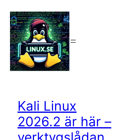
Hoppa
till
innehåll
Kali Linux
2026.2 är här –
verktygslådan