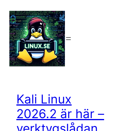
Hoppa
till
innehåll
Kali Linux
2026.2 är här –
verktygslådan