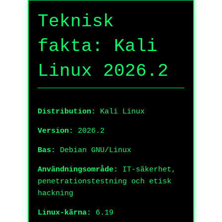
Teknisk
fakta: Kali
Linux 2026.2
Distribution:
Kali Linux
Version:
2026.2
Bas:
Debian GNU/Linux
Användningsområde:
IT-säkerhet,
penetrationstestning och etisk
hackning
Linux-kärna:
6.19