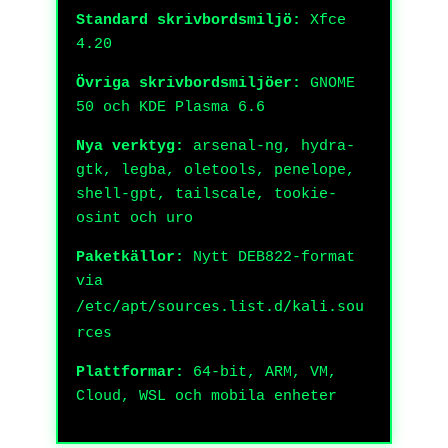
Standard skrivbordsmiljö:
Xfce
4.20
Övriga skrivbordsmiljöer:
GNOME
50 och KDE Plasma 6.6
Nya verktyg:
arsenal-ng, hydra-
gtk, legba, oletools, penelope,
shell-gpt, tailscale, tookie-
osint och uro
Paketkällor:
Nytt DEB822-format
via
/etc/apt/sources.list.d/kali.sou
rces
Plattformar:
64-bit, ARM, VM,
Cloud, WSL och mobila enheter