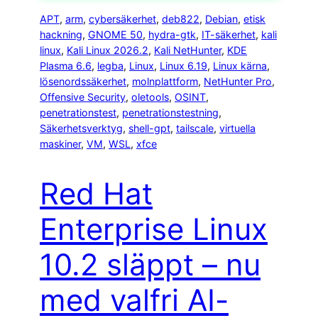
APT
, 
arm
, 
cybersäkerhet
, 
deb822
, 
Debian
, 
etisk
hackning
, 
GNOME 50
, 
hydra-gtk
, 
IT-säkerhet
, 
kali
linux
, 
Kali Linux 2026.2
, 
Kali NetHunter
, 
KDE
Plasma 6.6
, 
legba
, 
Linux
, 
Linux 6.19
, 
Linux kärna
, 
lösenordssäkerhet
, 
molnplattform
, 
NetHunter Pro
, 
Offensive Security
, 
oletools
, 
OSINT
, 
penetrationstest
, 
penetrationstestning
, 
Säkerhetsverktyg
, 
shell-gpt
, 
tailscale
, 
virtuella
maskiner
, 
VM
, 
WSL
, 
xfce
Red Hat
Enterprise Linux
10.2 släppt – nu
med valfri AI-