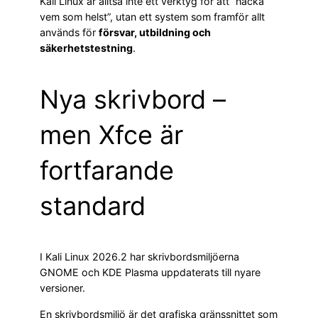
Kali Linux är alltså inte ett verktyg för att “hacka
vem som helst”, utan ett system som framför allt
används för
försvar, utbildning och
säkerhetstestning
.
Nya skrivbord –
men Xfce är
fortfarande
standard
I Kali Linux 2026.2 har skrivbordsmiljöerna
GNOME och KDE Plasma uppdaterats till nyare
versioner.
En skrivbordsmiljö är det grafiska gränssnittet som