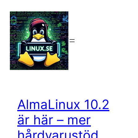
Hoppa
till
innehåll
AlmaLinux 10.2
är här – mer
hårdvarustöd,