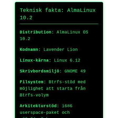
Teknisk fakta: AlmaLinux
10.2
Distribution:
AlmaLinux OS
10.2
Kodnamn:
Lavender Lion
Linux-kärna:
Linux 6.12
Skrivbordsmiljö:
GNOME 49
Filsystem:
Btrfs-stöd med
möjlighet att starta från
Btrfs-volym
Arkitekturstöd:
i686
userspace-paket och