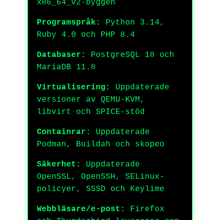
x86_64_v2-byggen
Programspråk:
Python 3.14,
Ruby 4.0 och PHP 8.4
Databaser:
PostgreSQL 18 och
MariaDB 11.8
Virtualisering:
Uppdaterade
versioner av QEMU-KVM,
libvirt och SPICE-stöd
Containrar:
Uppdaterade
Podman, Buildah och skopeo
Säkerhet:
Uppdaterade
OpenSSL, OpenSSH, SELinux-
policyer, SSSD och Keylime
Webbläsare/e-post:
Firefox