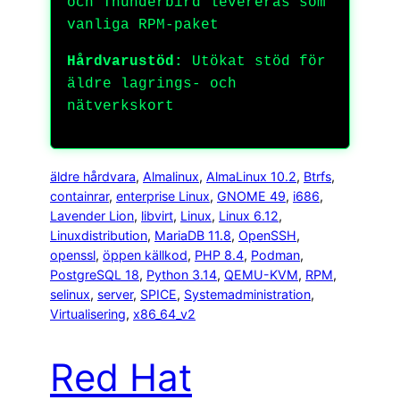
och Thunderbird levereras som
vanliga RPM-paket
Hårdvarustöd:
Utökat stöd för
äldre lagrings- och
nätverkskort
äldre hårdvara
, 
Almalinux
, 
AlmaLinux 10.2
, 
Btrfs
, 
containrar
, 
enterprise Linux
, 
GNOME 49
, 
i686
, 
Lavender Lion
, 
libvirt
, 
Linux
, 
Linux 6.12
, 
Linuxdistribution
, 
MariaDB 11.8
, 
OpenSSH
, 
openssl
, 
öppen källkod
, 
PHP 8.4
, 
Podman
, 
PostgreSQL 18
, 
Python 3.14
, 
QEMU-KVM
, 
RPM
, 
selinux
, 
server
, 
SPICE
, 
Systemadministration
, 
Virtualisering
, 
x86_64_v2
Red Hat