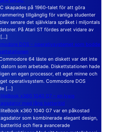
C skapades på 1960-talet för att göra
rammering tillgänglig för vanliga studenter
blev senare det självklara språket i miljontals
atorer. På Atari ST fördes arvet vidare av
 […]
modore DOS – operativsystemet som bodde
skettstationen
Commodore 64 läste en diskett var det inte
 datorn som arbetade. Diskettstationen hade
igen en egen processor, ett eget minne och
eget operativsystem. Commodore DOS
de […]
liteBook x360 1040 G7 – en lyxig
tagsdator med lång batteritid
liteBook x360 1040 G7 var en påkostad
tagsdator som kombinerade elegant design,
 batteritid och flera avancerade