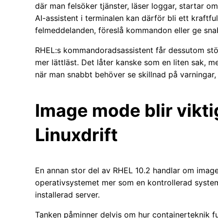
där man felsöker tjänster, läser loggar, startar om
AI-assistent i terminalen kan därför bli ett kraftful
felmeddelanden, föreslå kommandon eller ge snab
RHEL:s kommandoradsassistent får dessutom stöd f
mer lättläst. Det låter kanske som en liten sak, me
när man snabbt behöver se skillnad på varninga
Image mode blir vikti
Linuxdrift
En annan stor del av RHEL 10.2 handlar om image 
operativsystemet mer som en kontrollerad system
installerad server.
Tanken påminner delvis om hur containerteknik fung