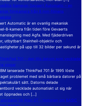
elåtta Kameran Gevaert Automatic – en
nisk filmkamera från 8 mm-filmens
hetstid
ert Automatic är en ovanlig mekanisk
el-8-kamera från tiden före Gevaerts
anslagning med Agfa. Med fjäderdriven
r, utbytbart Steinheil-objektiv och
hastigheter på upp till 32 bilder per sekund är
ThinkPad 701 – den lilla datorn som vecklade
ina vingar
IBM lanserade ThinkPad 701 år 1995 löste
taget problemet med små bärbara datorer på
spektakulärt sätt. Datorns delade
entbord vecklade automatiskt ut sig när
et öppnades och […]
 stordator till Atari ST – historien om BASIC
 GFA BASIC