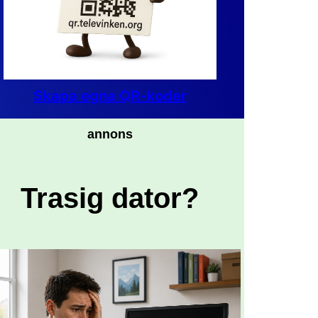
Skapa egna QR-koder
annons
Trasig dator?