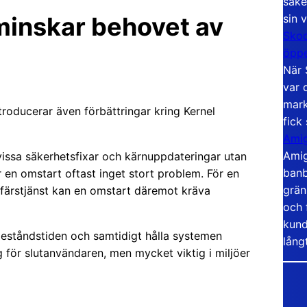
säke
sin 
minskar behovet av
Skoo
öppe
När 
var 
mark
roducerar även förbättringar kring Kernel
fick
Amig
Amig
 vissa säkerhetsfixar och kärnuppdateringar utan
banb
 en omstart oftast inget stort problem. För en
grän
 affärstjänst kan en omstart däremot kräva
och 
kund
leståndstiden och samtidigt hålla systemen
lång
g för slutanvändaren, men mycket viktig i miljöer