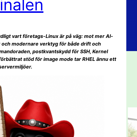
minalen
ydligt vart företags-Linux är på väg: mot mer AI-
r och modernare verktyg för både drift och
mmandoraden, postkvantskydd för SSH, Kernel
förbättrat stöd för image mode tar RHEL ännu ett
ervermiljöer.