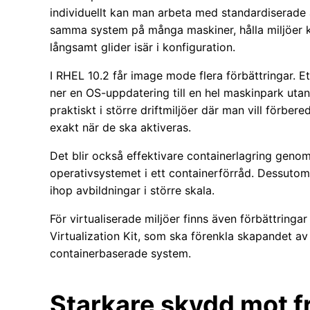
individuellt kan man arbeta med standardiserade av
samma system på många maskiner, hålla miljöer k
långsamt glider isär i konfiguration.
I RHEL 10.2 får image mode flera förbättringar. Ett
ner en OS-uppdatering till en hel maskinpark utan
praktiskt i större driftmiljöer där man vill förb
exakt när de ska aktiveras.
Det blir också effektivare containerlagring genom
operativsystemet i ett containerförråd. Dessutom 
ihop avbildningar i större skala.
För virtualiserade miljöer finns även förbättrin
Virtualization Kit, som ska förenkla skapandet av 
containerbaserade system.
Starkare skydd mot f