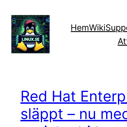
Hoppa
till
innehåll
Hem
Wiki
Supp
At
Red Hat Enterpr
släppt – nu med 