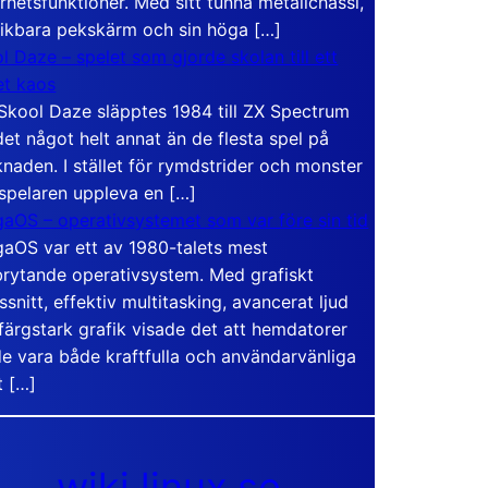
rhetsfunktioner. Med sitt tunna metallchassi,
vikbara pekskärm och sin höga […]
l Daze – spelet som gjorde skolan till ett
t kaos
Skool Daze släpptes 1984 till ZX Spectrum
det något helt annat än de flesta spel på
naden. I stället för rymdstrider och monster
 spelaren uppleva en […]
aOS – operativsystemet som var före sin tid
aOS var ett av 1980-talets mest
rytande operativsystem. Med grafiskt
ssnitt, effektiv multitasking, avancerat ljud
färgstark grafik visade det att hemdatorer
e vara både kraftfulla och användarvänliga
t […]
wiki.linux.se