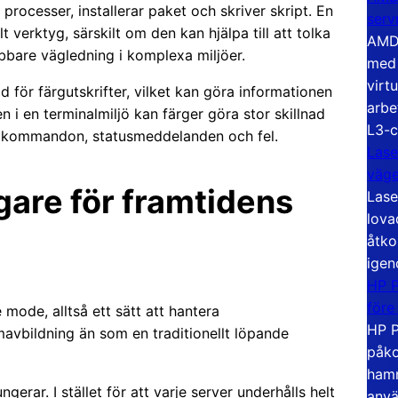
 processer, installerar paket och skriver skript. En
serv
lt verktyg, särskilt om den kan hjälpa till att tolka
AMD 
bare vägledning i komplexa miljöer.
med 
virt
ör färgutskrifter, vilket kan göra informationen
arbe
n i en terminalmiljö kan färger göra stor skillnad
L3-c
r, kommandon, statusmeddelanden och fel.
Lase
väg
gare för framtidens
Lase
lova
åtko
igen
HP P
före
mode, alltså ett sätt att hantera
HP P
avbildning än som en traditionellt löpande
påko
hamn
erar. I stället för att varje server underhålls helt
anvä