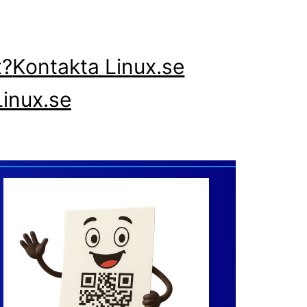
x?
Kontakta Linux.se
inux.se