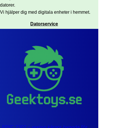
datorer.
Vi hjälper dig med digitala enheter i hemmet.
Datorservice
EPYC 7302 – sexton kärnor byggda för