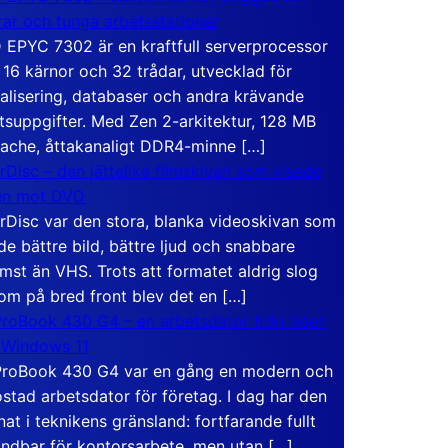
rar och tunga arbetsstationer
EPYC 7302 är en kraftfull serverprocessor
16 kärnor och 32 trådar, utvecklad för
ualisering, databaser och andra krävande
tsuppgifter. Med Zen 2-arkitektur, 128 MB
ache, åttakanaligt DDR4-minne […]
rDisc – den jättelika filmskivan som visade
en mot DVD
rDisc var den stora, blanka videoskivan som
de bättre bild, bättre ljud och snabbare
mst än VHS. Trots att formatet aldrig slog
om på bred front blev det en […]
roBook 430 G4 – en arbetsdator från tiden
 Windows 11
roBook 430 G4 var en gång en modern och
stad arbetsdator för företag. I dag har den
at i teknikens gränsland: fortfarande fullt
ndbar för kontorsarbete, men utan […]