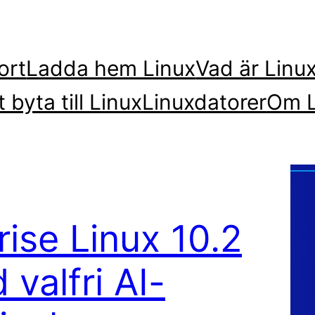
ort
Ladda hem Linux
Vad är Linu
t byta till Linux
Linuxdatorer
Om L
ise Linux 10.2
valfri AI-