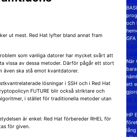
BASI
prog
och 
hemd
ker ut mest. Red Hat lyfter bland annat fram
GFA
Com
i di
roblem som vanliga datorer har mycket svårt att
När 
ta vissa av dessa metoder. Därför pågår ett stort
bara
om även ska stå emot kvantdatorer.
näml
ostkvantrelaterade lösningar i SSH och i Red Hat
ett 
ryptopolicyn FUTURE blir också striktare och
gjor
oritmer, i stället för traditionella metoder utan
HP E
före
HP E
betydelsen är enkel: Red Hat förbereder RHEL för
före
as för given.
lång