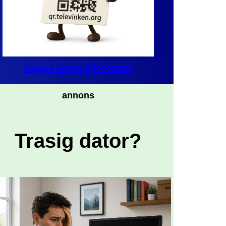
Skapa egna QR-koder
annons
Trasig dator?