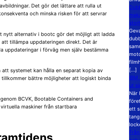
bildningar. Det gör det lättare att rulla ut
Dubb
onsekventa och minska risken för att servrar
meka
stor
Geva
 nytt alternativ i bootc gör det möjligt att ladda
dubb
 att tillämpa uppdateringen direkt. Det är
samm
ereda uppdateringar i förväg men själv bestämma
moto
film
[…]
 att systemet kan hålla en separat kopia av
IBM 
tillkommer bättre möjligheter att logiskt binda
ut s
När 
gar genom BCVK, Bootable Containers and
före
virtuella maskiner från startbara
ett 
tang
lock
Från
ramtidens
och