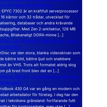
rar och tunga arbetsstationer
EPYC 7302 är en kraftfull serverprocessor
16 kärnor och 32 trådar, utvecklad för
ualisering, databaser och andra krävande
tsuppgifter. Med Zen 2-arkitektur, 128 MB
ache, åttakanaligt DDR4-minne […]
rDisc – den jättelika filmskivan som visade
en mot DVD
rDisc var den stora, blanka videoskivan som
de bättre bild, bättre ljud och snabbare
mst än VHS. Trots att formatet aldrig slog
om på bred front blev det en […]
roBook 430 G4 – en arbetsdator från tiden
 Windows 11
roBook 430 G4 var en gång en modern och
stad arbetsdator för företag. I dag har den
at i teknikens gränsland: fortfarande fullt
ndbar för kontorsarbete, men utan […]