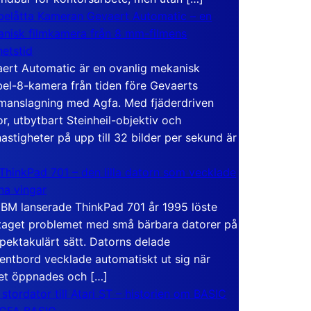
elåtta Kameran Gevaert Automatic – en
nisk filmkamera från 8 mm-filmens
hetstid
ert Automatic är en ovanlig mekanisk
el-8-kamera från tiden före Gevaerts
anslagning med Agfa. Med fjäderdriven
r, utbytbart Steinheil-objektiv och
hastigheter på upp till 32 bilder per sekund är
ThinkPad 701 – den lilla datorn som vecklade
ina vingar
IBM lanserade ThinkPad 701 år 1995 löste
taget problemet med små bärbara datorer på
spektakulärt sätt. Datorns delade
entbord vecklade automatiskt ut sig när
et öppnades och […]
 stordator till Atari ST – historien om BASIC
 GFA BASIC