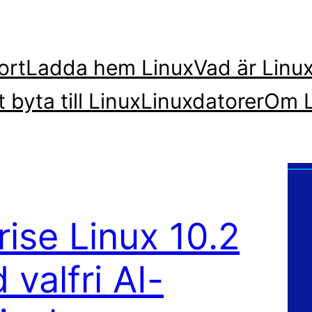
ort
Ladda hem Linux
Vad är Linu
t byta till Linux
Linuxdatorer
Om L
ise Linux 10.2
valfri AI-