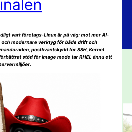
minalen
ydligt vart företags-Linux är på väg: mot mer AI-
r och modernare verktyg för både drift och
mmandoraden, postkvantskydd för SSH, Kernel
förbättrat stöd för image mode tar RHEL ännu ett
ervermiljöer.