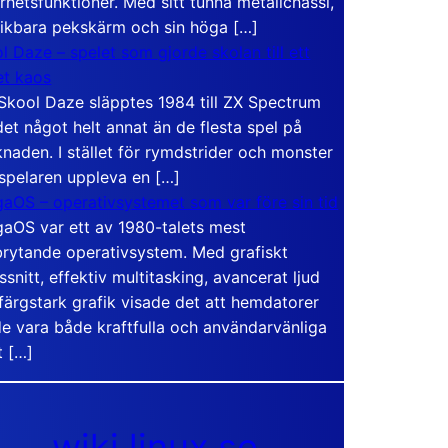
rhetsfunktioner. Med sitt tunna metallchassi,
vikbara pekskärm och sin höga […]
l Daze – spelet som gjorde skolan till ett
t kaos
Skool Daze släpptes 1984 till ZX Spectrum
det något helt annat än de flesta spel på
naden. I stället för rymdstrider och monster
 spelaren uppleva en […]
aOS – operativsystemet som var före sin tid
aOS var ett av 1980-talets mest
rytande operativsystem. Med grafiskt
ssnitt, effektiv multitasking, avancerat ljud
färgstark grafik visade det att hemdatorer
e vara både kraftfulla och användarvänliga
t […]
wiki.linux.se