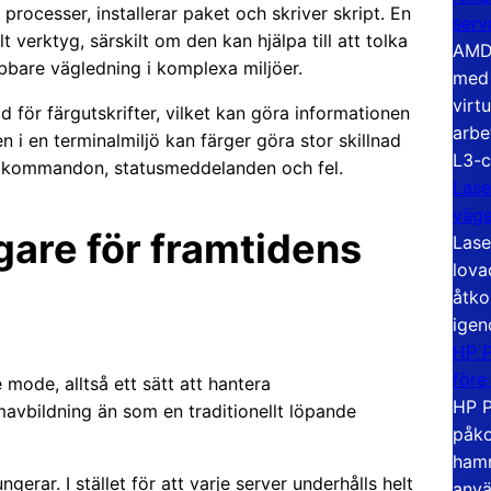
 processer, installerar paket och skriver skript. En
serv
lt verktyg, särskilt om den kan hjälpa till att tolka
AMD 
bare vägledning i komplexa miljöer.
med 
virt
ör färgutskrifter, vilket kan göra informationen
arbe
n i en terminalmiljö kan färger göra stor skillnad
L3-c
r, kommandon, statusmeddelanden och fel.
Lase
väg
gare för framtidens
Lase
lova
åtko
igen
HP P
före
mode, alltså ett sätt att hantera
HP P
avbildning än som en traditionellt löpande
påko
hamn
erar. I stället för att varje server underhålls helt
anvä