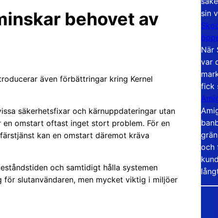
säke
sin 
minskar behovet av
Skoo
öppe
När 
var 
mark
roducerar även förbättringar kring Kernel
fick
Amig
Amig
 vissa säkerhetsfixar och kärnuppdateringar utan
banb
 en omstart oftast inget stort problem. För en
grän
 affärstjänst kan en omstart däremot kräva
och 
kund
leståndstiden och samtidigt hålla systemen
lång
g för slutanvändaren, men mycket viktig i miljöer