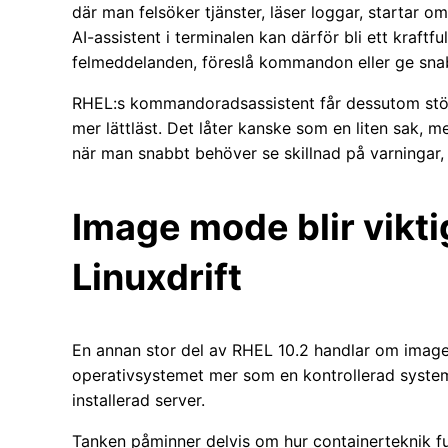
där man felsöker tjänster, läser loggar, startar om
AI-assistent i terminalen kan därför bli ett kraftful
felmeddelanden, föreslå kommandon eller ge snab
RHEL:s kommandoradsassistent får dessutom stöd f
mer lättläst. Det låter kanske som en liten sak, me
när man snabbt behöver se skillnad på varninga
Image mode blir vikti
Linuxdrift
En annan stor del av RHEL 10.2 handlar om image 
operativsystemet mer som en kontrollerad system
installerad server.
Tanken påminner delvis om hur containerteknik fung