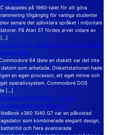
C skapades på 1960-talet för att göra
rammering tillgänglig för vanliga studenter
blev senare det självklara språket i miljontals
atorer. På Atari ST fördes arvet vidare av
 […]
modore DOS – operativsystemet som bodde
skettstationen
Commodore 64 läste en diskett var det inte
 datorn som arbetade. Diskettstationen hade
igen en egen processor, ett eget minne och
eget operativsystem. Commodore DOS
de […]
liteBook x360 1040 G7 – en lyxig
tagsdator med lång batteritid
liteBook x360 1040 G7 var en påkostad
tagsdator som kombinerade elegant design,
 batteritid och flera avancerade