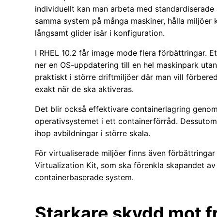
individuellt kan man arbeta med standardiserade av
samma system på många maskiner, hålla miljöer k
långsamt glider isär i konfiguration.
I RHEL 10.2 får image mode flera förbättringar. Ett
ner en OS-uppdatering till en hel maskinpark utan
praktiskt i större driftmiljöer där man vill förb
exakt när de ska aktiveras.
Det blir också effektivare containerlagring genom
operativsystemet i ett containerförråd. Dessutom 
ihop avbildningar i större skala.
För virtualiserade miljöer finns även förbättrin
Virtualization Kit, som ska förenkla skapandet av 
containerbaserade system.
Starkare skydd mot f