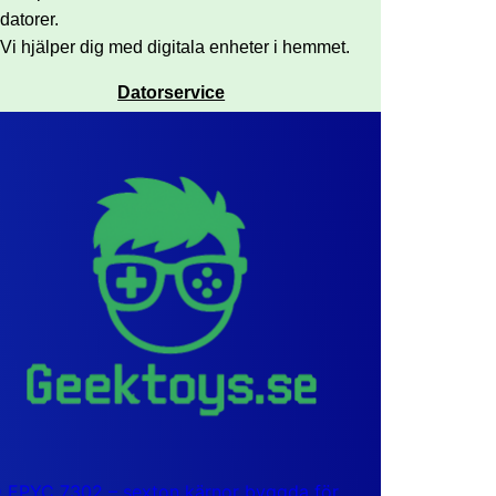
datorer.
Vi hjälper dig med digitala enheter i hemmet.
Datorservice
EPYC 7302 – sexton kärnor byggda för