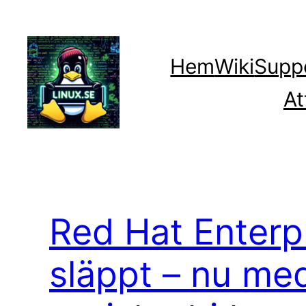
Hoppa
till
innehåll
Hem
Wiki
Supp
At
Red Hat Enterpr
släppt – nu med 