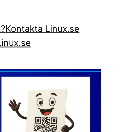
x?
Kontakta Linux.se
inux.se