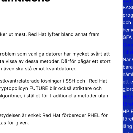
BASI
prog
och 
hemd
ker ut mest. Red Hat lyfter bland annat fram
GFA
Com
i di
roblem som vanliga datorer har mycket svårt att
När 
ta vissa av dessa metoder. Därför pågår ett stort
bara
om även ska stå emot kvantdatorer.
näml
ostkvantrelaterade lösningar i SSH och i Red Hat
ett 
ryptopolicyn FUTURE blir också striktare och
gjor
oritmer, i stället för traditionella metoder utan
HP E
före
HP E
betydelsen är enkel: Red Hat förbereder RHEL för
före
as för given.
lång