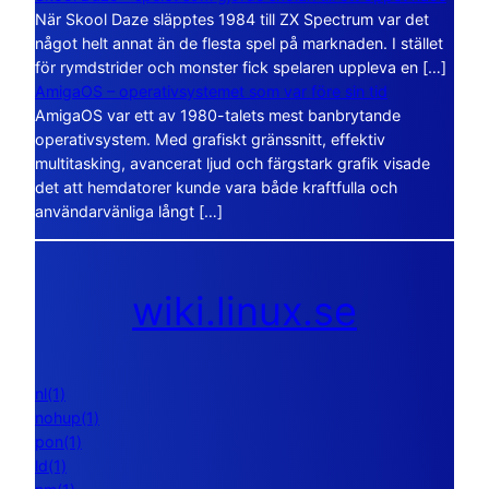
När Skool Daze släpptes 1984 till ZX Spectrum var det
något helt annat än de flesta spel på marknaden. I stället
för rymdstrider och monster fick spelaren uppleva en […]
AmigaOS – operativsystemet som var före sin tid
AmigaOS var ett av 1980-talets mest banbrytande
operativsystem. Med grafiskt gränssnitt, effektiv
multitasking, avancerat ljud och färgstark grafik visade
det att hemdatorer kunde vara både kraftfulla och
användarvänliga långt […]
wiki.linux.se
nl(1)
nohup(1)
pon(1)
ld(1)