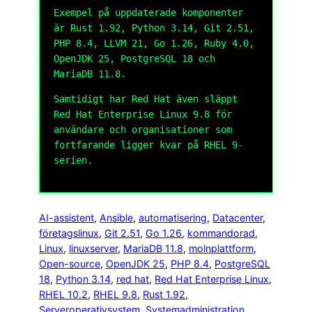
Exempel på uppdaterade komponenter
är Rust 1.92, Python 3.14, Git 2.51,
PHP 8.4, LLVM 21, Go 1.26, Ruby 4.0,
OpenJDK 25, PostgreSQL 18 och
MariaDB 11.8.
Samtidigt har Red Hat även släppt
Red Hat Enterprise Linux 9.8 för
användare och organisationer som
fortfarande ligger kvar på RHEL 9-
serien.
AI-assistent
, 
Ansible
, 
automatisering
, 
Datacenter
, 
företagslinux
, 
Git 2.51
, 
Go 1.26
, 
kommandorad
, 
Linux
, 
linuxserver
, 
MariaDB 11.8
, 
molnplattform
, 
Open-source
, 
OpenJDK 25
, 
PHP 8.4
, 
PostgreSQL
18
, 
Python 3.14
, 
red hat
, 
Red Hat Enterprise Linux
, 
RHEL 10.2
, 
RHEL 9.8
, 
Rust 1.92
, 
Serveroperativsystem
, 
Systemadministration
, 