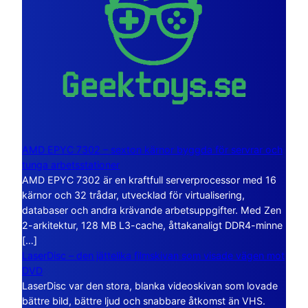
AMD EPYC 7302 – sexton kärnor byggda för servrar och
tunga arbetsstationer
AMD EPYC 7302 är en kraftfull serverprocessor med 16
kärnor och 32 trådar, utvecklad för virtualisering,
databaser och andra krävande arbetsuppgifter. Med Zen
2-arkitektur, 128 MB L3-cache, åttakanaligt DDR4-minne
[…]
LaserDisc – den jättelika filmskivan som visade vägen mot
DVD
LaserDisc var den stora, blanka videoskivan som lovade
bättre bild, bättre ljud och snabbare åtkomst än VHS.