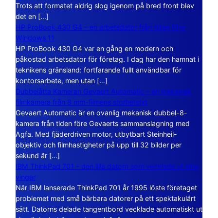
Trots att formatet aldrig slog igenom på bred front blev
det en […]
HP ProBook 430 G4 – en arbetsdator från tiden före
Windows 11
HP ProBook 430 G4 var en gång en modern och
påkostad arbetsdator för företag. I dag har den hamnat i
teknikens gränsland: fortfarande fullt användbar för
kontorsarbete, men utan […]
Dubbelåtta Kameran Gevaert Automatic – en mekanisk
filmkamera från 8 mm-filmens storhetstid
Gevaert Automatic är en ovanlig mekanisk dubbel-8-
kamera från tiden före Gevaerts sammanslagning med
Agfa. Med fjäderdriven motor, utbytbart Steinheil-
objektiv och filmhastigheter på upp till 32 bilder per
sekund är […]
IBM ThinkPad 701 – den lilla datorn som vecklade ut sina
vingar
När IBM lanserade ThinkPad 701 år 1995 löste företaget
problemet med små bärbara datorer på ett spektakulärt
sätt. Datorns delade tangentbord vecklade automatiskt ut